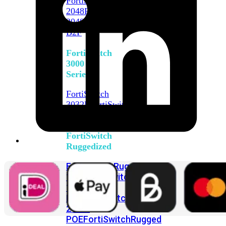
FortiSwitch
2048F
FortiSwitch
2048F-
B2F
FortiSwitch
3000
Series
FortiSwitch
3032E
FortiSwitch
3032G
FortiSwitch
Ruggedized
FortiSwitchRugged
108F
FortiSwitchRugged
112F-
POE
FortiSwitchRugged
216F-
POE
FortiSwitchRugged