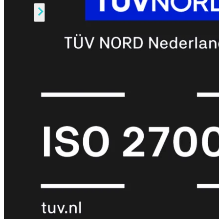
Alle
Licenties
bekijken
FortiCare
Support
FortiCare
Essentials
FortiCare
Premium
FortiCare
Elite
FortiCare
Upgrades
FortiCare
RMA
FortiCare
1