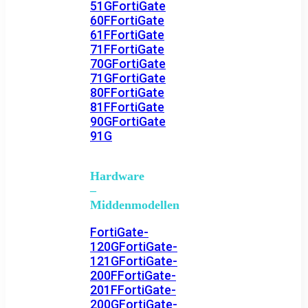
51G
FortiGate
60F
FortiGate
61F
FortiGate
71F
FortiGate
70G
FortiGate
71G
FortiGate
80F
FortiGate
81F
FortiGate
90G
FortiGate
91G
Hardware
–
Middenmodellen
FortiGate-
120G
FortiGate-
121G
FortiGate-
200F
FortiGate-
201F
FortiGate-
200G
FortiGate-