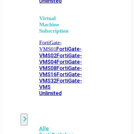
Unlimited
Virtual
Machine
Subscription
FortiGate-
FortiGate-
VMS01
VMS02
FortiGate-
VMS04
FortiGate-
VMS08
FortiGate-
VMS16
FortiGate-
VMS32
FortiGate-
VMS
Unlimited
Switch
Alle