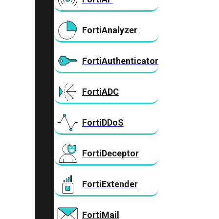
FortiAnalyzer
FortiAuthenticator
FortiADC
FortiDDoS
FortiDeceptor
FortiExtender
FortiMail