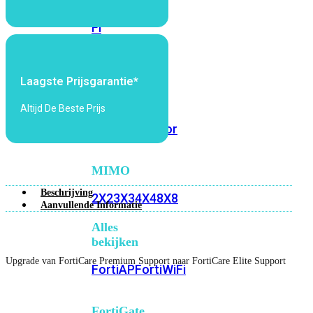
6E
Wi-
Fi
7
Wi-
Laagste Prijsgarantie*
Fi
Omgeving
Altijd De Beste Prijs
Indoor
Outdoor
MIMO
Beschrijving
2X2
3X3
4X4
8X8
Aanvullende Informatie
Alles
bekijken
Upgrade van FortiCare Premium Support naar FortiCare Elite Support
FortiAP
FortiWiFi
FortiGate