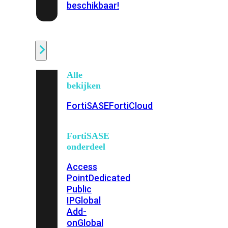
beschikbaar!
Cloud
Alle
bekijken
FortiSASE
FortiCloud
FortiSASE
onderdeel
Access
Point
Dedicated
Public
IP
Global
Add-
on
Global