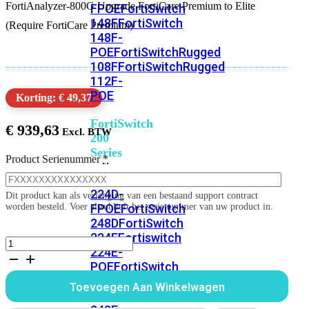
FortiAnalyzer-800G Upgrade FortiCare Premium to Elite
FPOE
FortiSwitch
148F
FortiSwitch
(Require FortiCare Premium)
148F-
POE
FortiSwitchRugged
108F
FortiSwitchRugged
112F-
POE
Korting: € 49,37
FortiSwitch
€
939,63
200
Series
Product Serienummer
*
FortiSwitch
224D-
Dit product kan als verlenging van een bestaand support contract
FPOE
FortiSwitch
worden besteld. Voer alstublieft het serienummer van uw product in.
248D
FortiSwitch
224E
Fortiswitch
FortiAnalyzer-
224E-
800G
POE
FortiSwitch
1
jaar
248E-
Toevoegen Aan Winkelwagen
Upgrade
POE
FortiSwitch
FortiCare