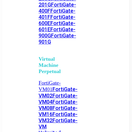
201G
FortiGate-
400F
FortiGate-
401F
FortiGate-
600E
FortiGate-
601E
FortiGate-
900G
FortiGate-
901G
Virtual
Machine
Perpetual
FortiGate-
FortiGate-
VM01
VM02
FortiGate-
VM04
FortiGate-
VM08
FortiGate-
VM16
FortiGate-
VM32
FortiGate-
VM