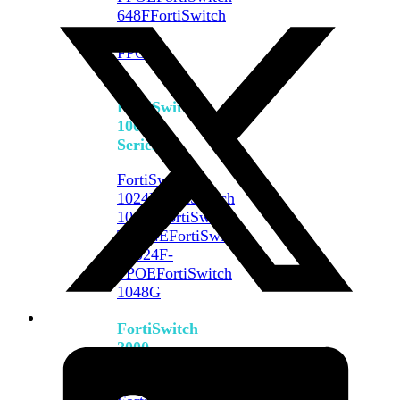
648F
FortiSwitch
648F-
FPOE
FortiSwitch
1000
Series
FortiSwitch
1024E
FortiSwitch
1048E
FortiSwitch
T1024E
FortiSwitch
T1024F-
FPOE
FortiSwitch
1048G
FortiSwitch
2000
Series