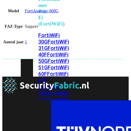
met
Wi-
Model
FortiAnalyzer-800G
Fi
(FortiWiFi)
FAZ-Type
Support
FortiWiFi
30G
FortiWiFi
Aantal jaar
1
31G
FortiWiFi
40F
FortiWiFi
50G
FortiWiFi
51G
FortiWiFi
60F
FortiWiFi
61F
FortiWiFi
70G
FortiWiFi
71G
FortiWiFi
80F
FortiWiFi
81F
Licentie