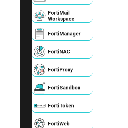
FortiMail
Workspace
FortiManager
FortiNAC
FortiProxy
FortiSandbox
FortiToken
FortiWeb