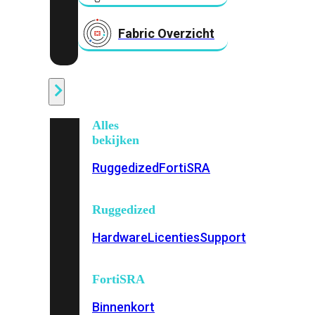
Fabric Overzicht
Industrieel
Alles
bekijken
Ruggedized
FortiSRA
Ruggedized
Hardware
Licenties
Support
FortiSRA
Binnenkort