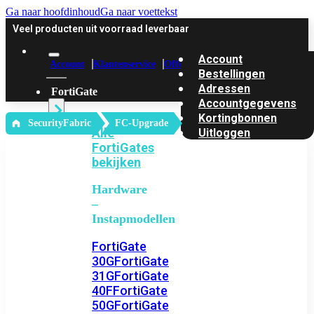
Ga naar hoofdinhoud
Ga naar voettekst
Veel producten uit voorraad leverbaar
Account
Account
Klantenservice
Offerte
Bestellingen
Adressen
FortiGate
Accountgegevens
Kortingbonnen
‎ SecurityFabric
FC-Upgrade
Alle
Uitloggen
FortiGates
bekijken
Hardware
–
Instapmodellen
FortiGate
30G
FortiGate
31G
FortiGate
40F
FortiGate
50G
FortiGate