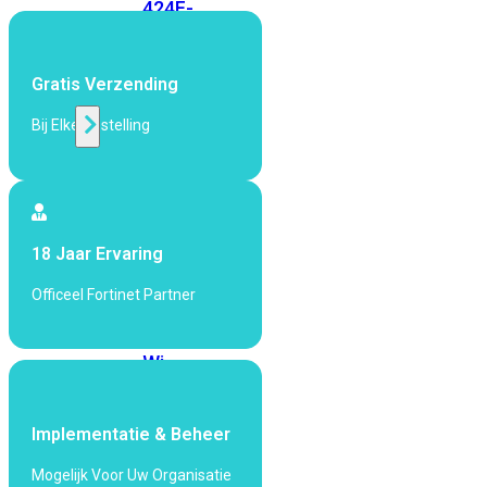
424F-
POE
Gratis Verzending
WiFi
Bij Elke Bestelling
Alle
Access
Points
bekijken
18 Jaar Ervaring
Wi-
Fi
Officeel Fortinet Partner
Generatie
Wi-
Fi
5
Wi-
Fi
Implementatie & Beheer
6
Wi-
Mogelijk Voor Uw Organisatie
Fi