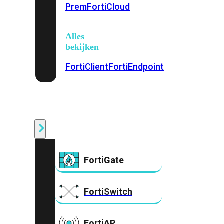
Prem
FortiCloud
Alles
bekijken
FortiClient
FortiEndpoint
Security
Fabric
Producten
FortiGate
FortiSwitch
FortiAP