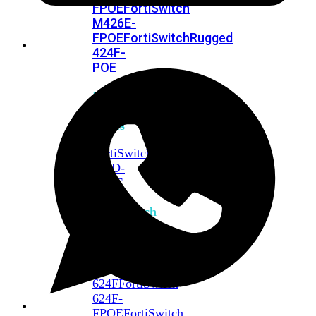
FPOE
FortiSwitch
M426E-
FPOE
FortiSwitchRugged
424F-
POE
FortiSwitch
500
Series
FortiSwitch
548D-
FPOE
FortiSwitch
600
Series
FortiSwitch
624F
FortiSwitch
624F-
FPOE
FortiSwitch