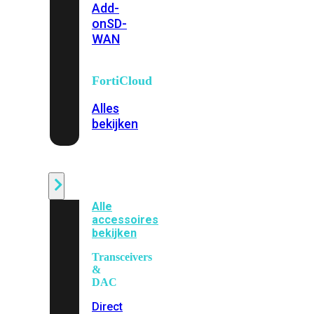
Add-
on
SD-
WAN
FortiCloud
Alles
bekijken
Accessoires
Alle
accessoires
bekijken
Transceivers
&
DAC
Direct