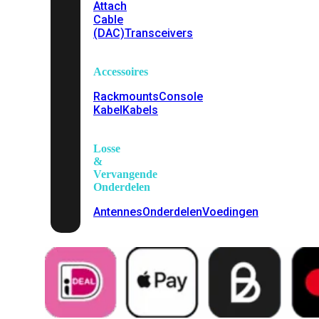
Attach
Cable
(DAC)
Transceivers
Accessoires
Rackmounts
Console
Kabel
Kabels
Losse
&
Vervangende
Onderdelen
Antennes
Onderdelen
Voedingen