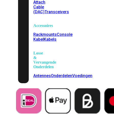
Attach
Cable
(DAC)
Transceivers
Accessoires
Rackmounts
Console
Kabel
Kabels
Losse
&
Vervangende
Onderdelen
Antennes
Onderdelen
Voedingen