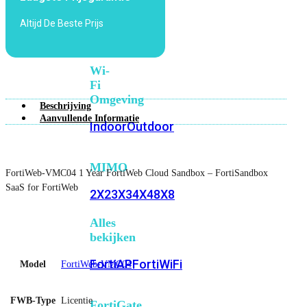
6E
Wi-
Altijd De Beste Prijs
Fi
7
Wi-
Fi
Omgeving
Beschrijving
Aanvullende Informatie
Indoor
Outdoor
MIMO
FortiWeb-VMC04 1 Year FortiWeb Cloud Sandbox – FortiSandbox
SaaS for FortiWeb
2X2
3X3
4X4
8X8
Alles
bekijken
FortiAP
FortiWiFi
Model
FortiWeb-VMC04
FWB-Type
Licentie
FortiGate