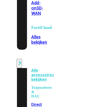
Add-
on
SD-
WAN
FortiCloud
Alles
bekijken
Accessoires
Alle
accessoires
bekijken
Transceivers
&
DAC
Direct