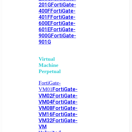
201G
FortiGate-
400F
FortiGate-
401F
FortiGate-
600E
FortiGate-
601E
FortiGate-
900G
FortiGate-
901G
Virtual
Machine
Perpetual
FortiGate-
FortiGate-
VM01
VM02
FortiGate-
VM04
FortiGate-
VM08
FortiGate-
VM16
FortiGate-
VM32
FortiGate-
VM