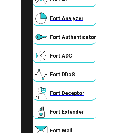
FortiAnalyzer
FortiAuthenticator
FortiADC
FortiDDoS
FortiDeceptor
FortiExtender
FortiMail