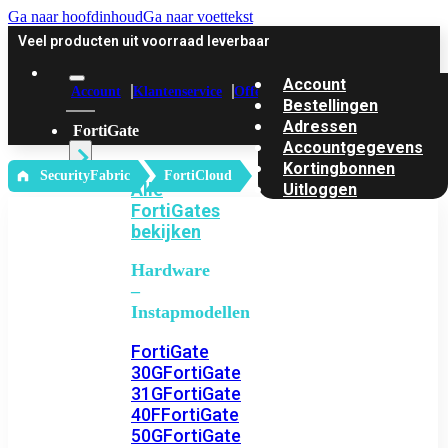
Ga naar hoofdinhoud
Ga naar voettekst
Veel producten uit voorraad leverbaar
Account
Account
Klantenservice
Offerte
Bestellingen
Adressen
FortiGate
Accountgegevens
Kortingbonnen
‎ SecurityFabric
FortiCloud
Alle
Uitloggen
FortiGates
bekijken
Hardware
–
Instapmodellen
FortiGate
30G
FortiGate
31G
FortiGate
40F
FortiGate
50G
FortiGate