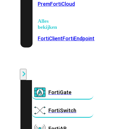
Prem
FortiCloud
Alles
bekijken
FortiClient
FortiEndpoint
Security
Fabric
Producten
FortiGate
FortiSwitch
FortiAP