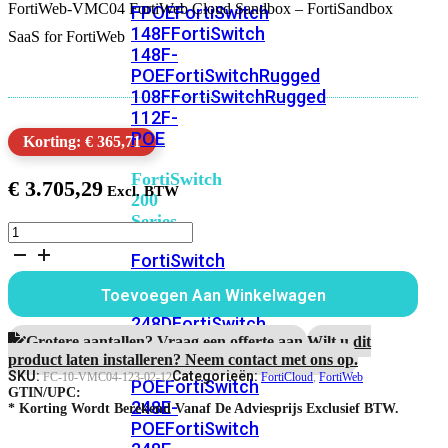
FortiWeb-VMC04 FortiWeb Cloud Sandbox – FortiSandbox
FPOE
FortiSwitch
148F
FortiSwitch
SaaS for FortiWeb
148F-
POE
FortiSwitchRugged
108F
FortiSwitchRugged
112F-
POE
Korting: € 365,71
FortiSwitch
€
3.705,29
200
Series
FortiWeb-
VMC04
FortiSwitch
1
224D-
jaar
Toevoegen Aan Winkelwagen
FPOE
FortiSwitch
FortiWeb
Cloud
248D
FortiSwitch
Sandbox
Grotere aantallen? Vraag een offerte aan.
Wilt u dit
224E
Fortiswitch
-
product laten installeren? Neem contact met ons op.
224E-
FortiSandbox
SKU:
Categorieën:
FC-10-VMC04-123-02-12
FortiCloud
,
FortiWeb
POE
FortiSwitch
SaaS
GTIN/UPC:
248E-
aantal
* Korting Wordt Berekend Vanaf De Adviesprijs Exclusief BTW.
POE
FortiSwitch