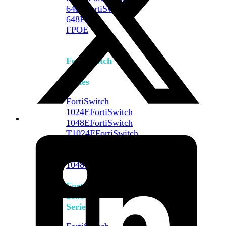
648F
FortiSwitch
648F-
FPOE
FortiSwitch
1000
Series
FortiSwitch
1024E
FortiSwitch
1048E
FortiSwitch
T1024E
FortiSwitch
T1024F-
FPOE
FortiSwitch
1048G
FortiSwitch
2000
Series