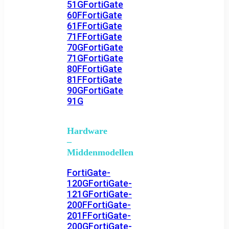
51G
FortiGate
60F
FortiGate
61F
FortiGate
71F
FortiGate
70G
FortiGate
71G
FortiGate
80F
FortiGate
81F
FortiGate
90G
FortiGate
91G
Hardware
–
Middenmodellen
FortiGate-
120G
FortiGate-
121G
FortiGate-
200F
FortiGate-
201F
FortiGate-
200G
FortiGate-