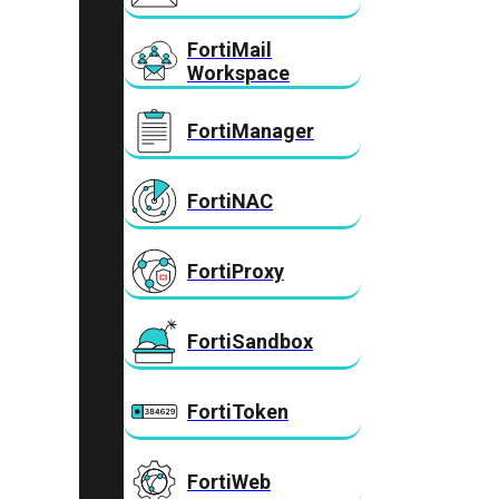
FortiMail
Workspace
FortiManager
FortiNAC
FortiProxy
FortiSandbox
FortiToken
FortiWeb