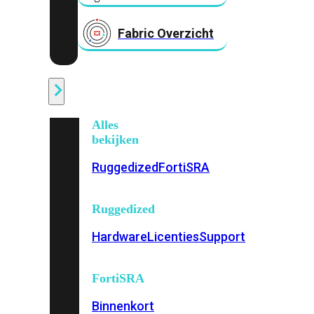
Fabric Overzicht
Industrieel
Alles
bekijken
Ruggedized
FortiSRA
Ruggedized
Hardware
Licenties
Support
FortiSRA
Binnenkort