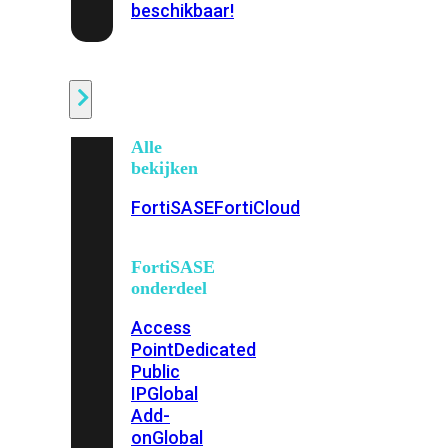
beschikbaar!
Cloud
Alle
bekijken
FortiSASE
FortiCloud
FortiSASE
onderdeel
Access
Point
Dedicated
Public
IP
Global
Add-
on
Global