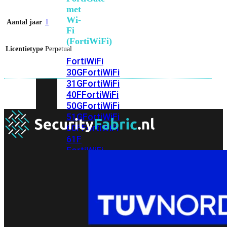
met
Wi-
Aantal jaar
1
Fi
(FortiWiFi)
Licentietype
Perpetual
FortiWiFi
30G
FortiWiFi
31G
FortiWiFi
40F
FortiWiFi
50G
FortiWiFi
51G
FortiWiFi
60F
FortiWiFi
61F
FortiWiFi
70G
FortiWiFi
71G
FortiWiFi
80F
FortiWiFi
81F
Licentie