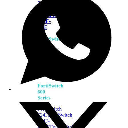
FPOE
FortiSwitch
M426E-
FPOE
FortiSwitchRugged
424F-
POE
FortiSwitch
500
Series
FortiSwitch
548D-
FPOE
FortiSwitch
600
Series
FortiSwitch
624F
FortiSwitch
624F-
FPOE
FortiSwitch