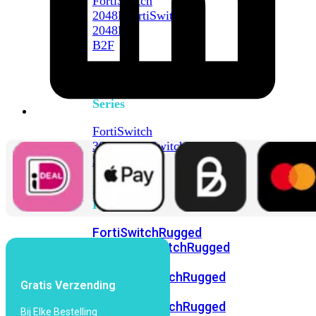
FortiSwitch
2048F
FortiSwitch
2048F-
B2F
FortiSwitch
3000
Series
FortiSwitch
3032E
FortiSwitch
3032G
FortiSwitch
Ruggedized
FortiSwitchRugged
108F
FortiSwitchRugged
112F-
POE
FortiSwitchRugged
Gratis Verzending
216F-
POE
FortiSwitchRugged
Bij Elke Bestelling