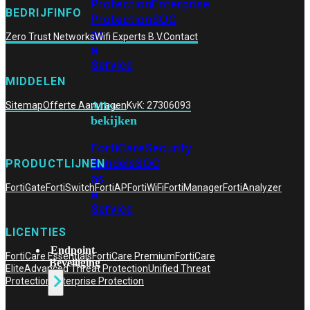
Protection
Enterprise
BEDRIJFINFO
Protection
SOC
as
Zero Trust Networks
Wifi Experts B.V.
Contact
a
Service
MIDDELEN
Alles
Sitemap
Offerte Aanvragen
KvK: 27306093
bekijken
FortiCare
Security
Bundels
SOC
PRODUCTLIJNEN
as
FortiGate
FortiSwitch
FortiAP
FortiWiFi
FortiManager
FortiAnalyzer
a
Service
LICENTIES
Endpoint
FortiCare Essentials
FortiCare Premium
FortiCare
Beveiliging
Elite
Advanced Threat Protection
Unified Threat
Protection
Enterprise Protection