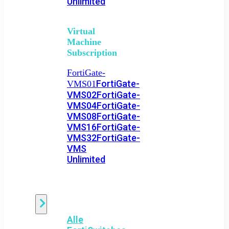
Unlimited
Virtual
Machine
Subscription
FortiGate-
FortiGate-
VMS01
VMS02
FortiGate-
VMS04
FortiGate-
VMS08
FortiGate-
VMS16
FortiGate-
VMS32
FortiGate-
VMS
Unlimited
Switch
Alle