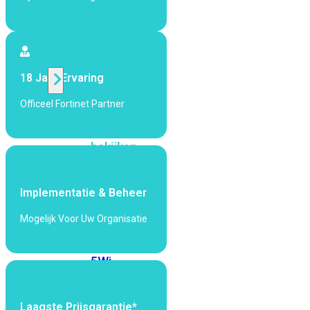
424F-
POE
WiFi
18 Jaar Ervaring
Alle
Officeel Fortinet Partner
Access
Points
bekijken
Wi-
Fi
Implementatie & Beheer
Generatie
Mogelijk Voor Uw Organisatie
Wi-
Fi
5
Wi-
Fi
6
Wi-
Fi
Laagste Prijsgarantie*