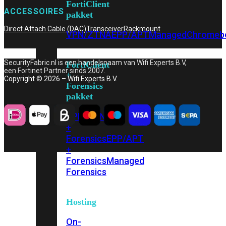
FortiClient
ACCESSOIRES
pakket
Direct Attach Cable (DAC)
Transceiver
Rackmount
VPN/ZTNA
EPP/APT
Managed
Chromeb
SecurityFabric.nl is een handelsnaam van Wifi Experts B.V,
FortiClient
een Fortinet Partner sinds 2007.
+
Copyright © 2026 – Wifi Experts B.V.
Forensics
pakket
VPN/ZTNA
+
Forensics
EPP/APT
+
Forensics
Managed
Forensics
Hosting
On-