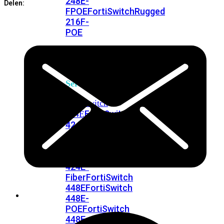
248E-
Delen:
FPOE
FortiSwitchRugged
216F-
POE
FortiSwitch
400
Series
FortiSwitch
FortiSwitch
424E
424E-
POE
FortiSwitch
424E-
FPOE
FortiSwitch
424E-
Fiber
FortiSwitch
448E
FortiSwitch
448E-
POE
FortiSwitch
448E-