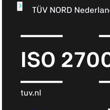
Alle
Licenties
bekijken
FortiCare
Support
FortiCare
Essentials
FortiCare
Premium
FortiCare
Elite
FortiCare
Upgrades
FortiCare
RMA
FortiCare
1