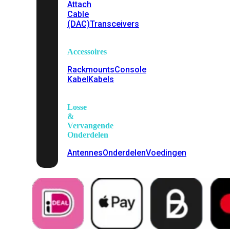
Attach
Cable
(DAC)
Transceivers
Accessoires
Rackmounts
Console
Kabel
Kabels
Losse
&
Vervangende
Onderdelen
Antennes
Onderdelen
Voedingen