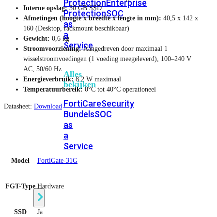
Protection
Enterprise
Interne opslag:
30 GB SSD
Protection
SOC
Afmetingen (hoogte x breedte x lengte in mm):
40,5 x 142 x
as
160 (Desktop, rackmount beschikbaar)
a
Gewicht:
0,6 kg
Service
Stroomvoorziening:
Aangedreven door maximaal 1
wisselstroomvoedingen (1 voeding meegeleverd), 100–240 V
AC, 50/60 Hz
Alles
Energieverbruik:
8.2 W maximaal
bekijken
Temperatuurbereik:
0°C tot 40°C operationeel
FortiCare
Security
Datasheet:
Download
Bundels
SOC
as
a
Service
Model
FortiGate-31G
Endpoint
Beveiliging
FGT-Type
Hardware
SSD
Ja