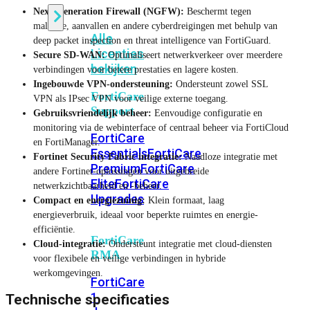
Next-Generation Firewall (NGFW):
Beschermt tegen
malware, aanvallen en andere cyberdreigingen met behulp van
Alle
deep packet inspection en threat intelligence van FortiGuard.
Licenties
Secure SD-WAN:
Optimaliseert netwerkverkeer over meerdere
bekijken
verbindingen voor betere prestaties en lagere kosten.
Ingebouwde VPN-ondersteuning:
Ondersteunt zowel SSL
FortiCare
VPN als IPsec VPN voor veilige externe toegang.
Support
Gebruiksvriendelijk beheer:
Eenvoudige configuratie en
monitoring via de webinterface of centraal beheer via FortiCloud
FortiCare
en FortiManager.
Essentials
FortiCare
Fortinet Security Fabric integratie:
Naadloze integratie met
Premium
FortiCare
andere Fortinet-oplossingen voor uitgebreide
Elite
FortiCare
netwerkzichtbaarheid en -beheer.
Upgrades
Compact en energiezuinig:
Klein formaat, laag
energieverbruik, ideaal voor beperkte ruimtes en energie-
efficiëntie.
FortiCare
Cloud-integratie:
Ondersteunt integratie met cloud-diensten
RMA
voor flexibele en veilige verbindingen in hybride
werkomgevingen.
FortiCare
1
Technische specificaties