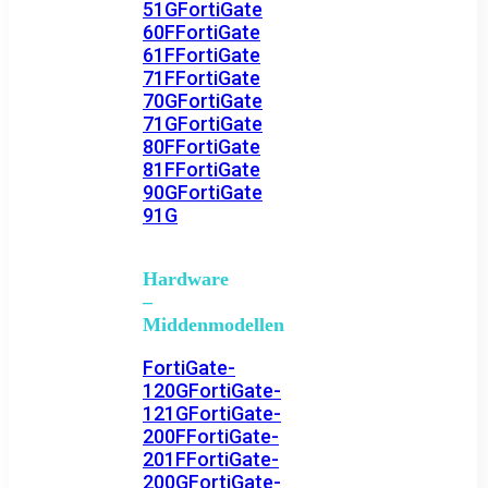
51G
FortiGate
60F
FortiGate
61F
FortiGate
71F
FortiGate
70G
FortiGate
71G
FortiGate
80F
FortiGate
81F
FortiGate
90G
FortiGate
91G
Hardware
–
Middenmodellen
FortiGate-
120G
FortiGate-
121G
FortiGate-
200F
FortiGate-
201F
FortiGate-
200G
FortiGate-