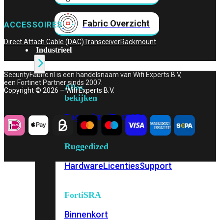
Fabric Overzicht
ACCESSOIRES
Direct Attach Cable (DAC)
Transceiver
Rackmount
Industrieel
SecurityFabric.nl is een handelsnaam van Wifi Experts B.V,
een Fortinet Partner sinds 2007.
Alles
Copyright © 2026 – Wifi Experts B.V.
bekijken
Ruggedized
FortiSRA
Ruggedized
Hardware
Licenties
Support
FortiSRA
Binnenkort