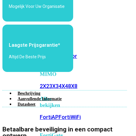
6E
Wi-
Mogelijk Voor Uw Organisatie
Fi
7
Wi-
Fi
Omgeving
Laagste Prijsgarantie*
Indoor
Outdoor
Altijd De Beste Prijs
MIMO
2X2
3X3
4X4
8X8
Beschrijving
Alles
Aanvullende Informatie
Datasheet
bekijken
FortiAP
FortiWiFi
Betaalbare beveiliging in een compact
FortiGate
ontwerp