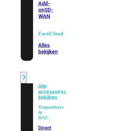
Add-
on
SD-
WAN
FortiCloud
Alles
bekijken
Accessoires
Alle
accessoires
bekijken
Transceivers
&
DAC
Direct