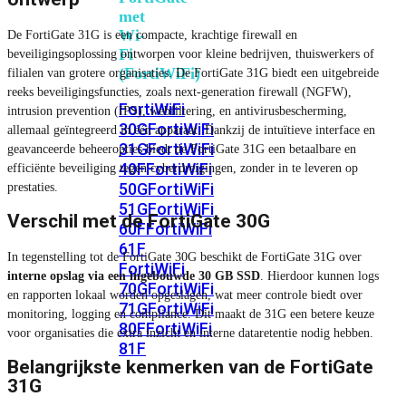
met
Wi-
De FortiGate 31G is een compacte, krachtige firewall en
Fi
beveiligingsoplossing ontworpen voor kleine bedrijven, thuiswerkers of
(FortiWiFi)
filialen van grotere organisaties. De FortiGate 31G biedt een uitgebreide
reeks beveiligingsfuncties, zoals next-generation firewall (NGFW),
FortiWiFi
intrusion prevention (IPS), webfiltering, en antivirusbescherming,
30G
FortiWiFi
allemaal geïntegreerd in één apparaat. Dankzij de intuïtieve interface en
31G
FortiWiFi
geavanceerde beheeropties biedt de FortiGate 31G een betaalbare en
40F
FortiWiFi
efficiënte beveiliging tegen cyberdreigingen, zonder in te leveren op
50G
FortiWiFi
prestaties.
51G
FortiWiFi
Verschil met de FortiGate 30G
60F
FortiWiFi
61F
In tegenstelling tot de FortiGate 30G beschikt de FortiGate 31G over
FortiWiFi
interne opslag via een ingebouwde 30 GB SSD
. Hierdoor kunnen logs
70G
FortiWiFi
en rapporten lokaal worden opgeslagen, wat meer controle biedt over
71G
FortiWiFi
monitoring, logging en compliance. Dit maakt de 31G een betere keuze
80F
FortiWiFi
voor organisaties die extra inzicht en interne dataretentie nodig hebben.
81F
Belangrijkste kenmerken van de FortiGate
31G
Licentie