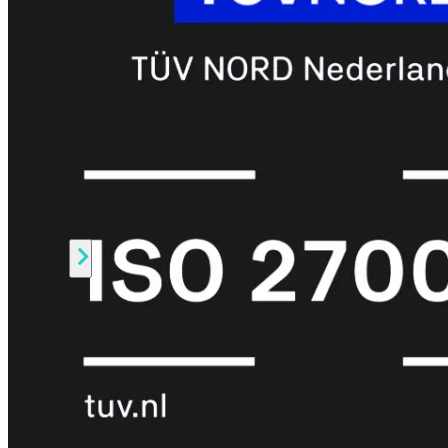
Prem
FortiCloud
Alles
bekijken
FortiClient
FortiEndpoint
Security
Fabric
Producten
FortiGate
FortiSwitch
FortiAP