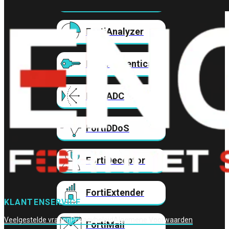
FortiAnalyzer
FortiAuthenticator
FortiADC
FortiDDoS
FortiDeceptor
FortiExtender
KLANTENSERVICE
Veelgestelde vragen
Privacybeleid
Algemene Voorwaarden
FortiMail