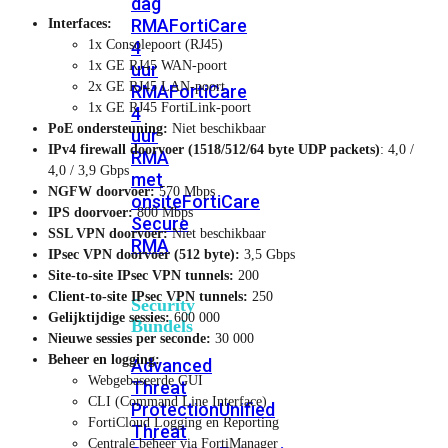
dag
RMA
FortiCare
Interfaces:
4
1x Consolepoort (RJ45)
1x GE RJ45 WAN-poort
uur
2x GE RJ45 LAN-poort
RMA
FortiCare
1x GE RJ45 FortiLink-poort
4
PoE ondersteuning:
Niet beschikbaar
uur
IPv4 firewall doorvoer (1518/512/64 byte UDP packets)
: 4,0 /
RMA
4,0 / 3,9 Gbps
met
NGFW doorvoer:
570 Mbps
onsite
FortiCare
IPS doorvoer:
800 Mbps
Secure
SSL VPN doorvoer:
Niet beschikbaar
RMA
IPsec VPN doorvoer (512 byte):
3,5 Gbps
Site-to-site IPsec VPN tunnels:
200
Client-to-site IPsec VPN tunnels:
250
Security
Gelijktijdige sessies:
600 000
Bundels
Nieuwe sessies per seconde:
30 000
Beheer en logging:
Advanced
Webgebaseerde GUI
Threat
CLI (Command Line Interface)
Protection
Unified
FortiCloud Logging en Reporting
Threat
Centrale beheer via FortiManager