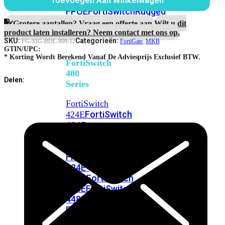
248E-
Toevoegen Aan Winkelwagen
Maanden
FPOE
FortiSwitchRugged
Enterprise
216F-
Protection
Grotere aantallen? Vraag een offerte aan.
Wilt u dit
aantal
POE
product laten installeren? Neem contact met ons op.
SKU:
Categorieën:
FG-31G-BDL-809-12
FortiGate
,
MKB
GTIN/UPC:
* Korting Wordt Berekend Vanaf De Adviesprijs Exclusief BTW.
FortiSwitch
400
Delen:
Series
FortiSwitch
FortiSwitch
424E
424E-
POE
FortiSwitch
424E-
FPOE
FortiSwitch
424E-
Fiber
FortiSwitch
448E
FortiSwitch
448E-
POE
FortiSwitch
448E-