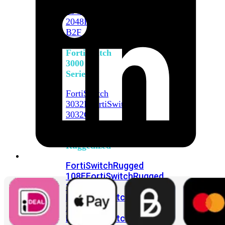
FortiSwitch
2048F
FortiSwitch
2048F-
B2F
FortiSwitch
3000
Series
FortiSwitch
3032E
FortiSwitch
3032G
FortiSwitch
Ruggedized
FortiSwitchRugged
108F
FortiSwitchRugged
112F-
POE
FortiSwitchRugged
216F-
POE
FortiSwitchRugged