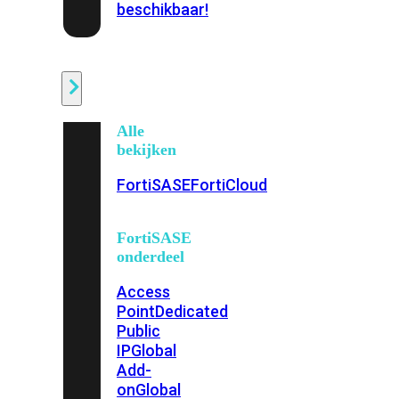
beschikbaar!
Cloud
Alle
bekijken
FortiSASE
FortiCloud
FortiSASE
onderdeel
Access
Point
Dedicated
Public
IP
Global
Add-
on
Global