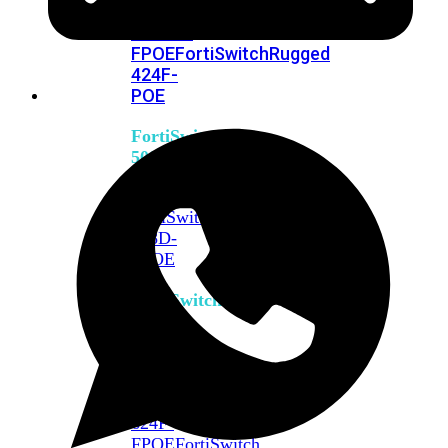
FPOE
FortiSwitch
M426E-
FPOE
FortiSwitchRugged
424F-
POE
FortiSwitch
500
Series
FortiSwitch
548D-
FPOE
FortiSwitch
600
Series
FortiSwitch
624F
FortiSwitch
624F-
FPOE
FortiSwitch