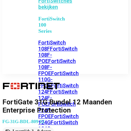
FortiSwitches
bekijken
FortiSwitch
100
Series
FortiSwitch
108F
FortiSwitch
108F-
POE
FortiSwitch
108F-
FPOE
FortiSwitch
110G-
FPOE
FortiSwitch
124F
FortiSwitch
124F-
FortiGate 31G Bundel 12 Maanden
POE
FortiSwitch
Enterprise Protection
124F-
FPOE
FortiSwitch
FG-31G-BDL-809-12
124G
FortiSwitch
124G-