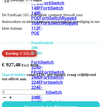
Levertijd: 3 - 9 dagen
FPOE
FortiSwitch
148F
FortiSwitch
148F-
De FortiGate 31G is de ideale compacte firewall voor
POE
FortiSwitchRugged
thuiswerkers en kleine kantoren, met krachtige beveiliging in een
108F
FortiSwitchRugged
112F-
klein formaat.
POE
FortiSwitch
200
Series
Korting: € 125,52
FortiSwitch
€
927,48
224D-
FPOE
FortiSwitch
Shared beheer
vanaf €129,- per maand, vraag vrijblijvend
248D
FortiSwitch
een offerte aan.
224E
Fortiswitch
224E-
FortiGate
POE
FortiSwitch
31G
248E-
Bundel
POE
FortiSwitch
12