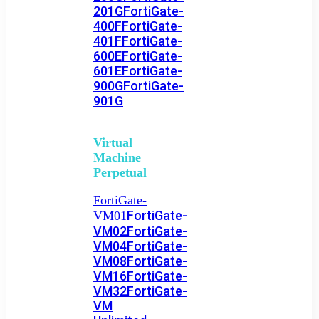
201G
FortiGate-
400F
FortiGate-
401F
FortiGate-
600E
FortiGate-
601E
FortiGate-
900G
FortiGate-
901G
Virtual
Machine
Perpetual
FortiGate-
FortiGate-
VM01
VM02
FortiGate-
VM04
FortiGate-
VM08
FortiGate-
VM16
FortiGate-
VM32
FortiGate-
VM