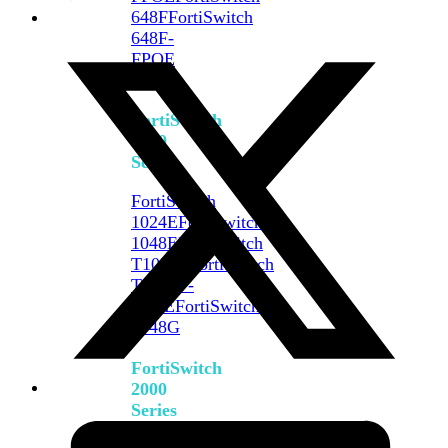
648F
FortiSwitch
648F-
FPOE
FortiSwitch
1000
Series
FortiSwitch
1024E
FortiSwitch
1048E
FortiSwitch
T1024E
FortiSwitch
T1024F-
FPOE
FortiSwitch
1048G
FortiSwitch
2000
Series