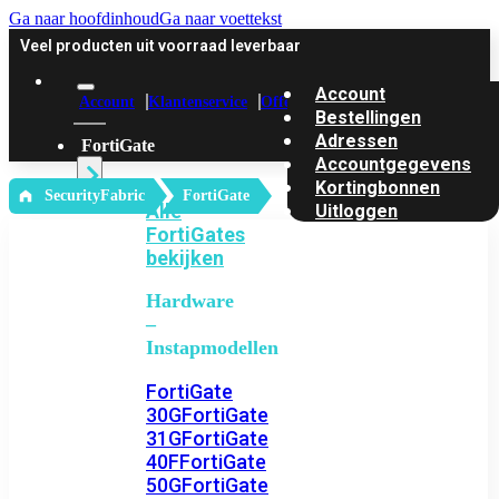
Ga naar hoofdinhoud
Ga naar voettekst
Veel producten uit voorraad leverbaar
Account
Account
Klantenservice
Offerte
Bestellingen
Adressen
FortiGate
Accountgegevens
Kortingbonnen
‎ SecurityFabric
FortiGate
Alle
Uitloggen
FortiGates
bekijken
Hardware
–
Instapmodellen
FortiGate
30G
FortiGate
31G
FortiGate
40F
FortiGate
50G
FortiGate