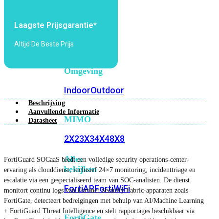
6E
Wi-
Fi
Laagste Prijsgarantie*
7
Altijd De Beste Prijs
Wi-
Fi
Omgeving
Indoor
Outdoor
Beschrijving
Aanvullende Informatie
MIMO
Datasheet
2X2
3X3
4X4
8X8
Alles
FortiGuard SOCaaS biedt een volledige security operations-center-
bekijken
ervaring als clouddienst, inclusief 24×7 monitoring, incidenttriage en
escalatie via een gespecialiseerd team van SOC-analisten. De dienst
FortiAP
FortiWiFi
monitort continu logs van Fortinet Security Fabric-apparaten zoals
FortiGate, detecteert bedreigingen met behulp van AI/Machine Learning
+ FortiGuard Threat Intelligence en stelt rapportages beschikbaar via
FortiGate