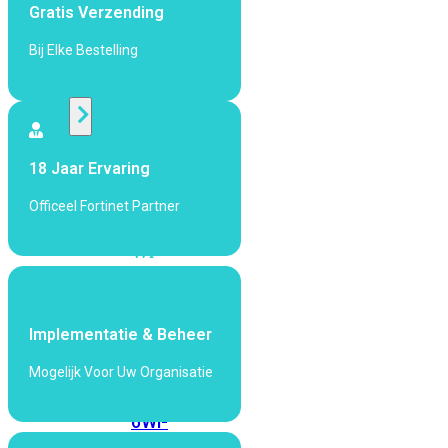
424F-
Gratis Verzending
POE
Bij Elke Bestelling
WiFi
Alle
Access
18 Jaar Ervaring
Points
Officeel Fortinet Partner
bekijken
Wi-
Fi
Generatie
Wi-
Implementatie & Beheer
Fi
Mogelijk Voor Uw Organisatie
5
Wi-
Fi
6
Wi-
Fi