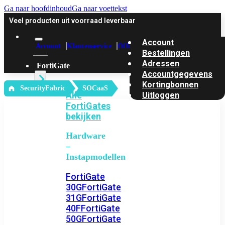
Ga naar hoofdinhoud
Ga naar voettekst
Veel producten uit voorraad leverbaar
Account
Account
Klantenservice
Offerte
Bestellingen
Adressen
FortiGate
Accountgegevens
Kortingbonnen
‎ SecurityFabric
SOCaaS
Alle
Uitloggen
FortiGates
bekijken
Hardware
–
Instapmodellen
FortiGate
30G
FortiGate
31G
FortiGate
40F
FortiGate
50G
FortiGate