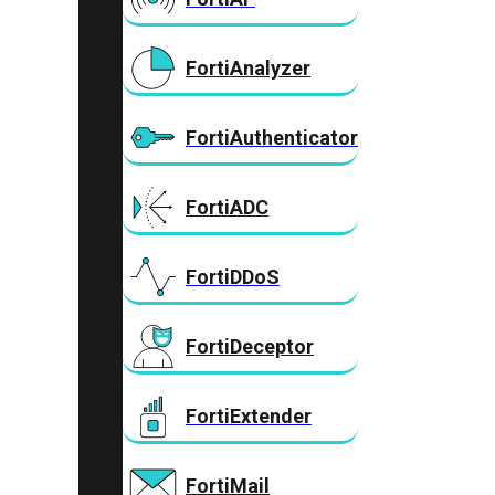
FortiAnalyzer
FortiAuthenticator
FortiADC
FortiDDoS
FortiDeceptor
FortiExtender
FortiMail