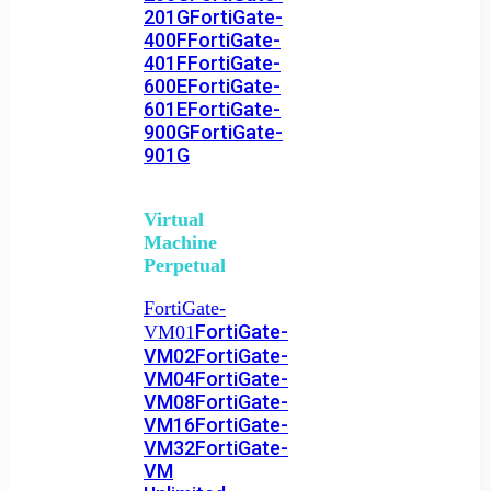
201G
FortiGate-
400F
FortiGate-
401F
FortiGate-
600E
FortiGate-
601E
FortiGate-
900G
FortiGate-
901G
Virtual
Machine
Perpetual
FortiGate-
FortiGate-
VM01
VM02
FortiGate-
VM04
FortiGate-
VM08
FortiGate-
VM16
FortiGate-
VM32
FortiGate-
VM