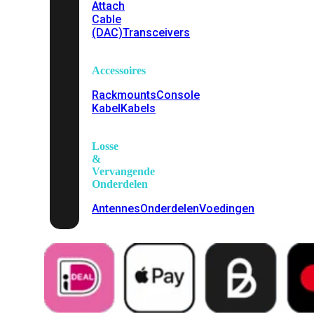
Attach
Cable
(DAC)
Transceivers
Accessoires
Rackmounts
Console
Kabel
Kabels
Losse
&
Vervangende
Onderdelen
Antennes
Onderdelen
Voedingen