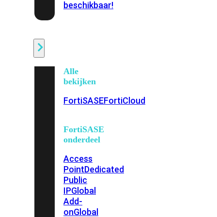
beschikbaar!
Cloud
Alle
bekijken
FortiSASE
FortiCloud
FortiSASE
onderdeel
Access
Point
Dedicated
Public
IP
Global
Add-
on
Global