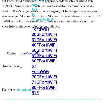
het FortiCloud dashboard. Met gegarandeerde beschikbaarheid van
met
99,99%, “single pane” portal en vaste escalatietijden middels SLAs,
Wi-
biedt SOCaaS organisaties directe toegang tot beveiligingsspecialisten
Fi
zonder eigen SOC-infrastructuur. SOCaaS is gecertificeerd volgens ISO
(FortiWiFi)
27001 en SOC 2 waarmee wordt voldaan aan internationale normen
voor informatiebeveiliging en compliance.
FortiWiFi
30G
FortiWiFi
31G
FortiWiFi
40F
FortiWiFi
50G
FortiWiFi
Model
FortiWeb-100F
51G
FortiWiFi
60F
FortiWiFi
61F
Aantal jaar
5
FortiWiFi
70G
FortiWiFi
71G
FortiWiFi
80F
FortiWiFi
Datasheet:
download
81F
Licentie