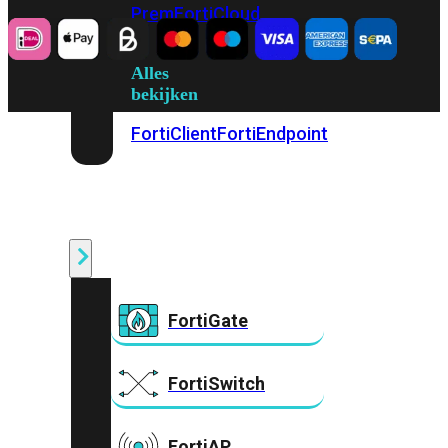
Prem
FortiCloud
Alles
bekijken
FortiClient
FortiEndpoint
Security
Fabric
Producten
FortiGate
FortiSwitch
FortiAP