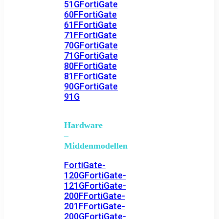
51G
FortiGate
60F
FortiGate
61F
FortiGate
71F
FortiGate
70G
FortiGate
71G
FortiGate
80F
FortiGate
81F
FortiGate
90G
FortiGate
91G
Hardware
–
Middenmodellen
FortiGate-
120G
FortiGate-
121G
FortiGate-
200F
FortiGate-
201F
FortiGate-
200G
FortiGate-