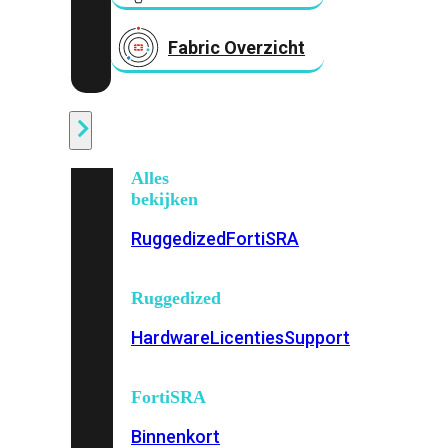
Fabric Overzicht
Industrieel
Alles
bekijken
Ruggedized
FortiSRA
Ruggedized
Hardware
Licenties
Support
FortiSRA
Binnenkort