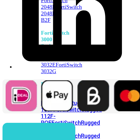
FortiSwitch
2048F
FortiSwitch
2048F-
B2F
FortiSwitch
3000
Series
FortiSwitch
3032E
FortiSwitch
3032G
FortiSwitch
Ruggedized
FortiSwitchRugged
108F
FortiSwitchRugged
112F-
POE
FortiSwitchRugged
216F-
POE
FortiSwitchRugged