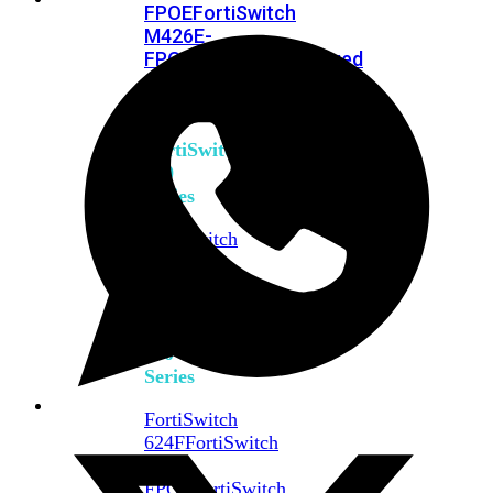
FPOE
FortiSwitch
M426E-
FPOE
FortiSwitchRugged
424F-
POE
FortiSwitch
500
Series
FortiSwitch
548D-
FPOE
FortiSwitch
600
Series
FortiSwitch
624F
FortiSwitch
624F-
FPOE
FortiSwitch