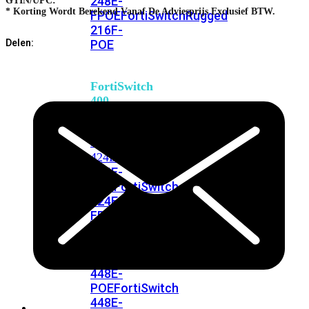
248E-
GTIN/UPC:
* Korting Wordt Berekend Vanaf De Adviesprijs Exclusief BTW.
FPOE
FortiSwitchRugged
216F-
POE
Delen:
FortiSwitch
400
Series
FortiSwitch
FortiSwitch
424E
424E-
POE
FortiSwitch
424E-
FPOE
FortiSwitch
424E-
Fiber
FortiSwitch
448E
FortiSwitch
448E-
POE
FortiSwitch
448E-