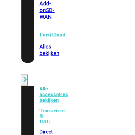
Add-
on
SD-
WAN
FortiCloud
Alles
bekijken
Accessoires
Alle
accessoires
bekijken
Transceivers
&
DAC
Direct