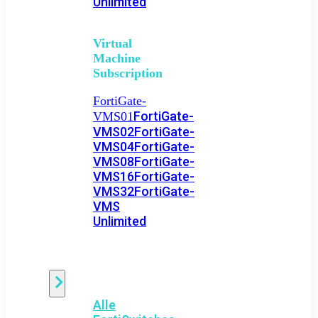
Unlimited
Virtual
Machine
Subscription
FortiGate-
FortiGate-
VMS01
VMS02
FortiGate-
VMS04
FortiGate-
VMS08
FortiGate-
VMS16
FortiGate-
VMS32
FortiGate-
VMS
Unlimited
Switch
Alle