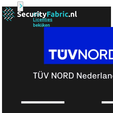
Alle
Licenties
bekijken
FortiCare
Support
FortiCare
Essentials
FortiCare
Premium
FortiCare
Elite
FortiCare
Upgrades
FortiCare
RMA
FortiCare
1