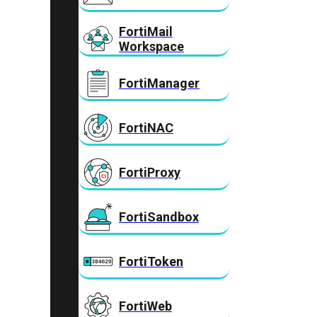
FortiMail
Workspace
FortiManager
FortiNAC
FortiProxy
FortiSandbox
FortiToken
FortiWeb