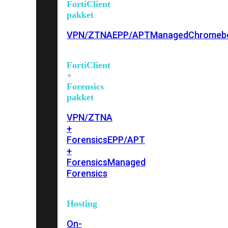
FortiClient
pakket
VPN/ZTNA
EPP/APT
Managed
Chromeb
FortiClient
+
Forensics
pakket
VPN/ZTNA
+
Forensics
EPP/APT
+
Forensics
Managed
Forensics
Hosting
On-