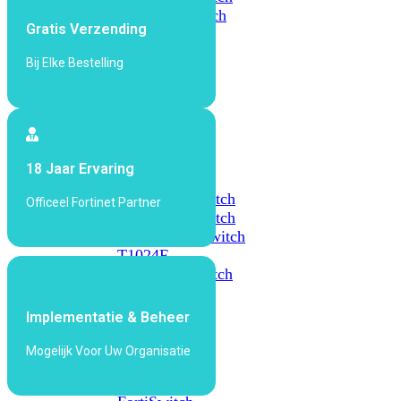
648F
FortiSwitch
Gratis Verzending
648F-
FPOE
Bij Elke Bestelling
FortiSwitch
1000
Series
18 Jaar Ervaring
FortiSwitch
1024E
FortiSwitch
Officeel Fortinet Partner
1048E
FortiSwitch
T1024E
FortiSwitch
T1024F-
FPOE
FortiSwitch
1048G
Implementatie & Beheer
FortiSwitch
2000
Mogelijk Voor Uw Organisatie
Series