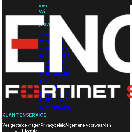
met
Wi-
Fi
(FortiWiFi)
FortiWiFi
30G
FortiWiFi
31G
FortiWiFi
40F
FortiWiFi
50G
FortiWiFi
51G
FortiWiFi
60F
FortiWiFi
61F
FortiWiFi
70G
FortiWiFi
71G
FortiWiFi
80F
FortiWiFi
81F
KLANTENSERVICE
Veelgestelde vragen
Privacybeleid
Algemene Voorwaarden
Licentie