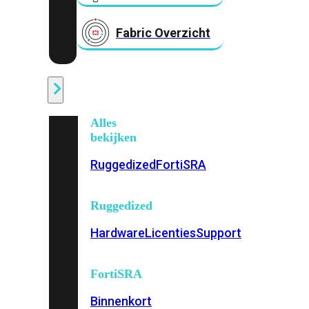
Fabric Overzicht
Industrieel
Alles
bekijken
Ruggedized
FortiSRA
Ruggedized
Hardware
Licenties
Support
FortiSRA
Binnenkort