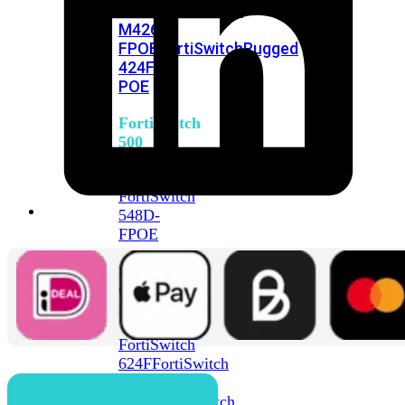
FPOE
FortiSwitch
M426E-
FPOE
FortiSwitchRugged
424F-
POE
FortiSwitch
500
Series
FortiSwitch
548D-
FPOE
FortiSwitch
600
Series
FortiSwitch
624F
FortiSwitch
624F-
FPOE
FortiSwitch