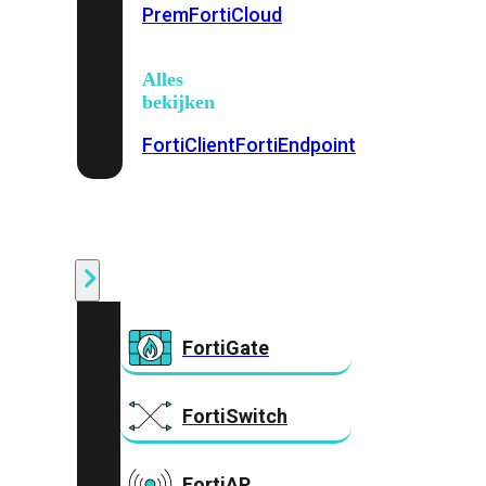
Prem
FortiCloud
Alles
bekijken
FortiClient
FortiEndpoint
Security
Fabric
Producten
FortiGate
FortiSwitch
FortiAP