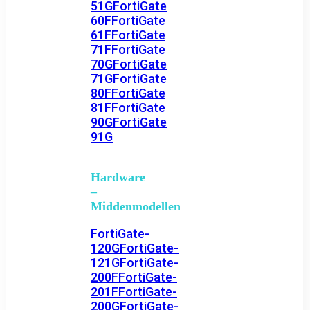
51G
FortiGate
60F
FortiGate
61F
FortiGate
71F
FortiGate
70G
FortiGate
71G
FortiGate
80F
FortiGate
81F
FortiGate
90G
FortiGate
91G
Hardware
–
Middenmodellen
FortiGate-
120G
FortiGate-
121G
FortiGate-
200F
FortiGate-
201F
FortiGate-
200G
FortiGate-