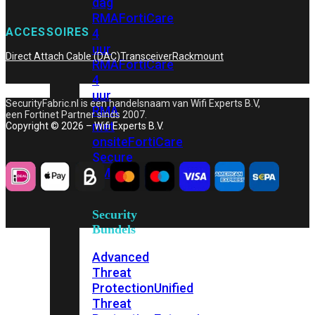
dag
RMA
FortiCare
ACCESSOIRES
4
uur
Direct Attach Cable (DAC)
Transceiver
Rackmount
RMA
FortiCare
4
uur
SecurityFabric.nl is een handelsnaam van Wifi Experts B.V,
RMA
een Fortinet Partner sinds 2007.
met
Copyright © 2026 – Wifi Experts B.V.
onsite
FortiCare
Secure
RMA
Security
Bundels
Advanced
Threat
Protection
Unified
Threat