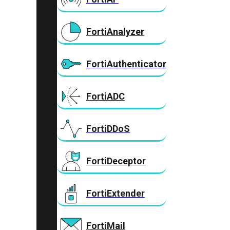
FortiAnalyzer
FortiAuthenticator
FortiADC
FortiDDoS
FortiDeceptor
FortiExtender
FortiMail