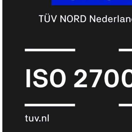
6E
Wi-
Fi
7
Wi-
Fi
Omgeving
Indoor
Outdoor
MIMO
2X2
3X3
4X4
8X8
Alles
bekijken
FortiAP
FortiWiFi
FortiGate