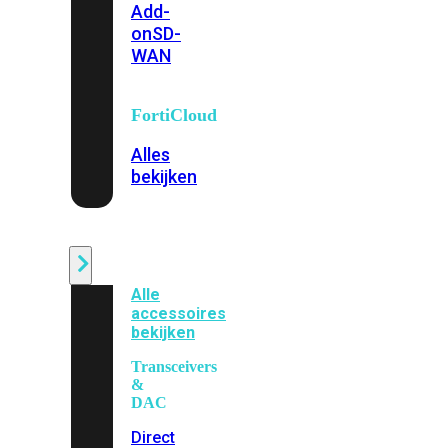
Add-
on
SD-
WAN
FortiCloud
Alles
bekijken
Accessoires
Alle
accessoires
bekijken
Transceivers
&
DAC
Direct