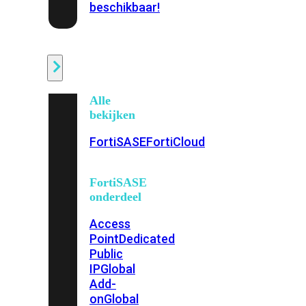
beschikbaar!
Cloud
Alle
bekijken
FortiSASE
FortiCloud
FortiSASE
onderdeel
Access
Point
Dedicated
Public
IP
Global
Add-
on
Global