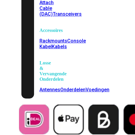
Attach
Cable
(DAC)
Transceivers
Accessoires
Rackmounts
Console
Kabel
Kabels
Losse
&
Vervangende
Onderdelen
Antennes
Onderdelen
Voedingen