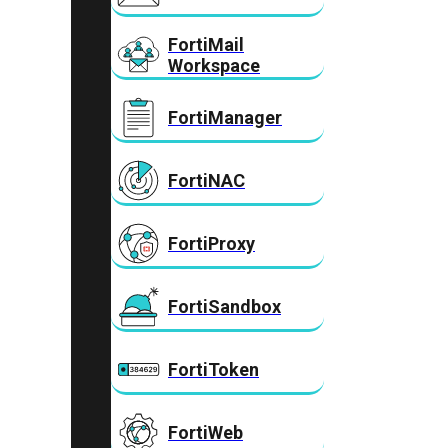
FortiMail
Workspace
FortiManager
FortiNAC
FortiProxy
FortiSandbox
FortiToken
FortiWeb