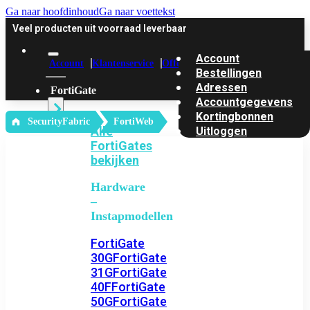
Ga naar hoofdinhoud
Ga naar voettekst
Veel producten uit voorraad leverbaar
Account
Account
Klantenservice
Offerte
Bestellingen
Adressen
FortiGate
Accountgegevens
Kortingbonnen
‎ SecurityFabric
FortiWeb
Alle
Uitloggen
FortiGates
bekijken
Hardware
–
Instapmodellen
FortiGate
30G
FortiGate
31G
FortiGate
40F
FortiGate
50G
FortiGate