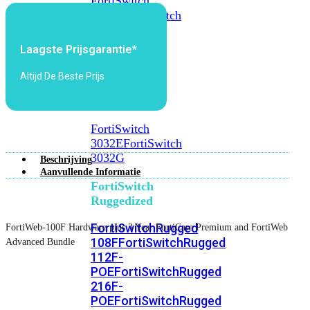
FortiSwitch
2048F
FortiSwitch
2048F-
B2F
Laagste Prijsgarantie*
FortiSwitch
Altijd De Beste Prijs
3000
Series
FortiSwitch
3032E
FortiSwitch
3032G
Beschrijving
Aanvullende Informatie
FortiSwitch
Ruggedized
FortiSwitchRugged
FortiWeb-100F Hardware plus 3 Year FortiCare Premium and FortiWeb
108F
FortiSwitchRugged
Advanced Bundle
112F-
POE
FortiSwitchRugged
216F-
POE
FortiSwitchRugged