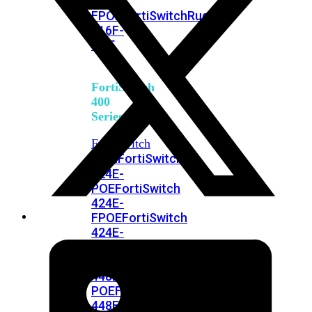
248E-
FPOE
FortiSwitchRugged
216F-
POE
FortiSwitch
400
Series
FortiSwitch
FortiSwitch
424E
424E-
POE
FortiSwitch
424E-
FPOE
FortiSwitch
424E-
Fiber
FortiSwitch
448E
FortiSwitch
448E-
POE
FortiSwitch
448E-