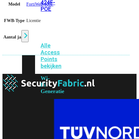
424F-
Model
FortiWeb-100F
POE
FWB-Type
Licentie
WiFi
Aantal jaar
3
Alle
Access
Points
bekijken
Wi-
Fi
Generatie
Wi-
Fi
5
Wi-
Fi
6
Wi-
Fi