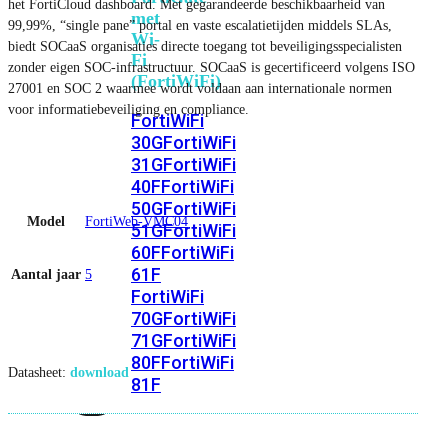
het FortiCloud dashboard. Met gegarandeerde beschikbaarheid van
met
99,99%, “single pane” portal en vaste escalatietijden middels SLAs,
Wi-
biedt SOCaaS organisaties directe toegang tot beveiligingsspecialisten
Fi
zonder eigen SOC-infrastructuur. SOCaaS is gecertificeerd volgens ISO
(FortiWiFi)
27001 en SOC 2 waarmee wordt voldaan aan internationale normen
voor informatiebeveiliging en compliance.
FortiWiFi
30G
FortiWiFi
31G
FortiWiFi
40F
FortiWiFi
50G
FortiWiFi
Model
FortiWeb-VMC04
51G
FortiWiFi
60F
FortiWiFi
61F
Aantal jaar
5
FortiWiFi
70G
FortiWiFi
71G
FortiWiFi
80F
FortiWiFi
Datasheet:
download
81F
Licentie