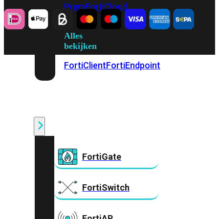
Prem
FortiCloud
Alles
bekijken
FortiClient
FortiEndpoint
Security
Fabric
Producten
FortiGate
FortiSwitch
FortiAP