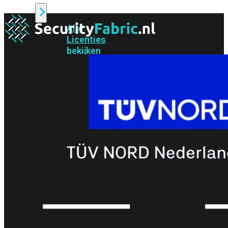
Alle
Licenties
bekijken
FortiCare
Support
FortiCare
Essentials
FortiCare
Premium
FortiCare
Elite
FortiCare
Upgrades
FortiCare
RMA
FortiCare
1