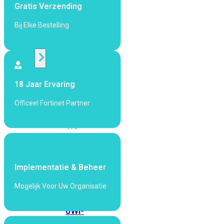
424F-
Gratis Verzending
POE
Bij Elke Bestelling
WiFi
Alle
Access
18 Jaar Ervaring
Points
Officeel Fortinet Partner
bekijken
Wi-
Fi
Generatie
Wi-
Implementatie & Beheer
Fi
Mogelijk Voor Uw Organisatie
5
Wi-
Fi
6
Wi-
Fi