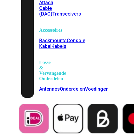
Attach
Cable
(DAC)
Transceivers
Accessoires
Rackmounts
Console
Kabel
Kabels
Losse
&
Vervangende
Onderdelen
Antennes
Onderdelen
Voedingen