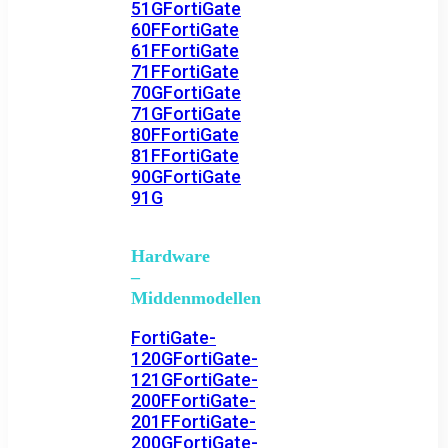
51G
FortiGate
60F
FortiGate
61F
FortiGate
71F
FortiGate
70G
FortiGate
71G
FortiGate
80F
FortiGate
81F
FortiGate
90G
FortiGate
91G
Hardware
–
Middenmodellen
FortiGate-
120G
FortiGate-
121G
FortiGate-
200F
FortiGate-
201F
FortiGate-
200G
FortiGate-