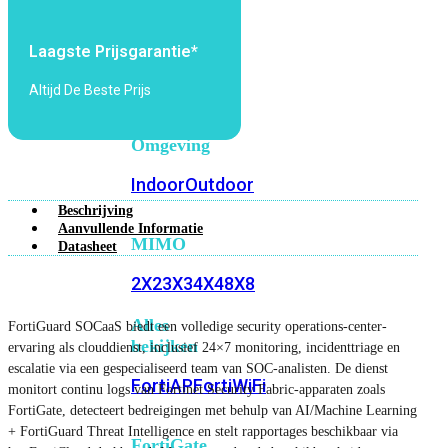
6E
Wi-
Fi
Laagste Prijsgarantie*
7
Altijd De Beste Prijs
Wi-
Fi
Omgeving
Indoor
Outdoor
Beschrijving
Aanvullende Informatie
MIMO
Datasheet
2X2
3X3
4X4
8X8
Alles
FortiGuard SOCaaS biedt een volledige security operations-center-
bekijken
ervaring als clouddienst, inclusief 24×7 monitoring, incidenttriage en
escalatie via een gespecialiseerd team van SOC-analisten. De dienst
FortiAP
FortiWiFi
monitort continu logs van Fortinet Security Fabric-apparaten zoals
FortiGate, detecteert bedreigingen met behulp van AI/Machine Learning
+ FortiGuard Threat Intelligence en stelt rapportages beschikbaar via
FortiGate