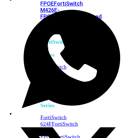
FPOE
FortiSwitch
M426E-
FPOE
FortiSwitchRugged
424F-
POE
FortiSwitch
500
Series
FortiSwitch
548D-
FPOE
FortiSwitch
600
Series
FortiSwitch
624F
FortiSwitch
624F-
FPOE
FortiSwitch