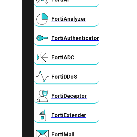
FortiAnalyzer
FortiAuthenticator
FortiADC
FortiDDoS
FortiDeceptor
FortiExtender
FortiMail