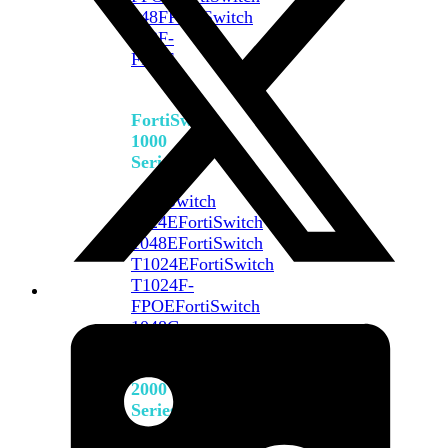
648F
FortiSwitch
648F-
FPOE
FortiSwitch
1000
Series
FortiSwitch
1024E
FortiSwitch
1048E
FortiSwitch
T1024E
FortiSwitch
T1024F-
FPOE
FortiSwitch
1048G
FortiSwitch
2000
Series