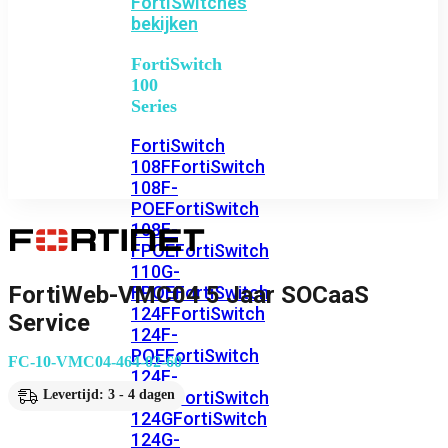
FortiSwitches
bekijken
FortiSwitch
100
Series
FortiSwitch
108F
FortiSwitch
108F-
POE
FortiSwitch
108F-
FPOE
FortiSwitch
110G-
FortiWeb-VMC04 5 Jaar SOCaaS
FPOE
FortiSwitch
124F
FortiSwitch
Service
124F-
POE
FortiSwitch
FC-10-VMC04-464-02-60
124F-
FPOE
FortiSwitch
Levertijd: 3 - 4 dagen
124G
FortiSwitch
124G-