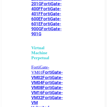
201G
FortiGate-
400F
FortiGate-
401F
FortiGate-
600E
FortiGate-
601E
FortiGate-
900G
FortiGate-
901G
Virtual
Machine
Perpetual
FortiGate-
FortiGate-
VM01
VM02
FortiGate-
VM04
FortiGate-
VM08
FortiGate-
VM16
FortiGate-
VM32
FortiGate-
VM