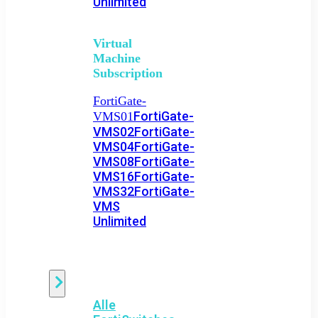
Unlimited
Virtual
Machine
Subscription
FortiGate-
FortiGate-
VMS01
VMS02
FortiGate-
VMS04
FortiGate-
VMS08
FortiGate-
VMS16
FortiGate-
VMS32
FortiGate-
VMS
Unlimited
Switch
Alle