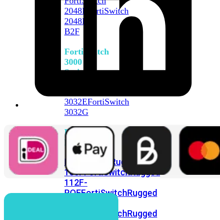
FortiSwitch
2048F
FortiSwitch
2048F-
B2F
FortiSwitch
3000
Series
FortiSwitch
3032E
FortiSwitch
3032G
FortiSwitch
Ruggedized
FortiSwitchRugged
108F
FortiSwitchRugged
112F-
POE
FortiSwitchRugged
216F-
POE
FortiSwitchRugged