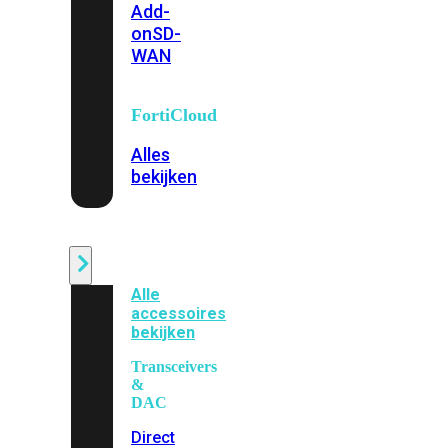
Add-
on
SD-
WAN
FortiCloud
Alles
bekijken
Accessoires
Alle
accessoires
bekijken
Transceivers
&
DAC
Direct