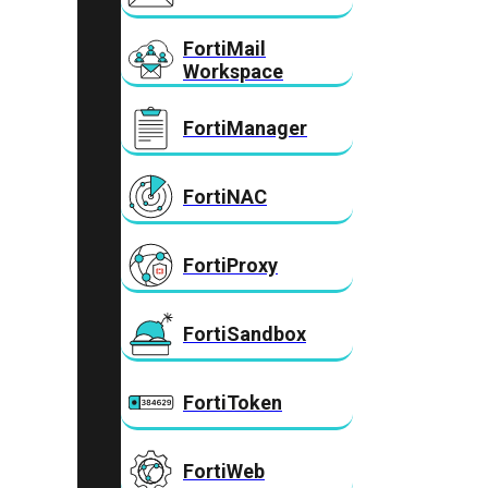
FortiMail
Workspace
FortiManager
FortiNAC
FortiProxy
FortiSandbox
FortiToken
FortiWeb