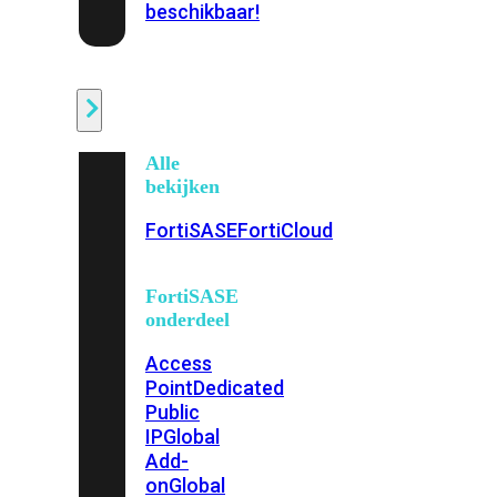
beschikbaar!
Cloud
Alle
bekijken
FortiSASE
FortiCloud
FortiSASE
onderdeel
Access
Point
Dedicated
Public
IP
Global
Add-
on
Global