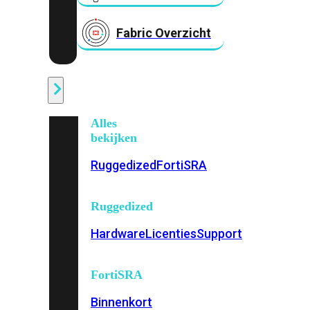
Fabric Overzicht
Industrieel
Alles
bekijken
Ruggedized
FortiSRA
Ruggedized
Hardware
Licenties
Support
FortiSRA
Binnenkort