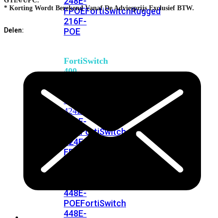
248E-
GTIN/UPC:
* Korting Wordt Berekend Vanaf De Adviesprijs Exclusief BTW.
FPOE
FortiSwitchRugged
216F-
POE
Delen:
FortiSwitch
400
Series
FortiSwitch
FortiSwitch
424E
424E-
POE
FortiSwitch
424E-
FPOE
FortiSwitch
424E-
Fiber
FortiSwitch
448E
FortiSwitch
448E-
POE
FortiSwitch
448E-