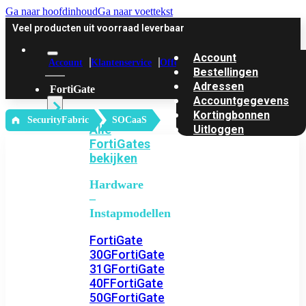
Ga naar hoofdinhoud
Ga naar voettekst
Veel producten uit voorraad leverbaar
Account
Account
Klantenservice
Offerte
Bestellingen
Adressen
FortiGate
Accountgegevens
Kortingbonnen
‎ SecurityFabric
SOCaaS
Alle
Uitloggen
FortiGates
bekijken
Hardware
–
Instapmodellen
FortiGate
30G
FortiGate
31G
FortiGate
40F
FortiGate
50G
FortiGate