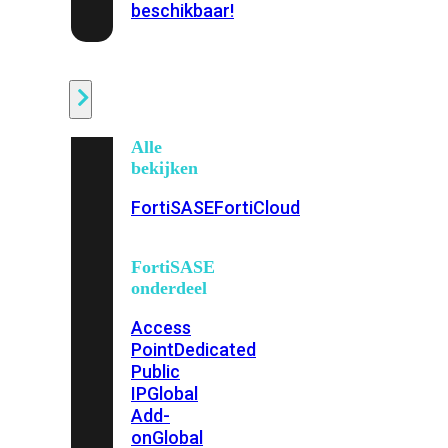
beschikbaar!
Cloud
Alle
bekijken
FortiSASE
FortiCloud
FortiSASE
onderdeel
Access
Point
Dedicated
Public
IP
Global
Add-
on
Global