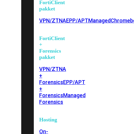
FortiClient
pakket
VPN/ZTNA
EPP/APT
Managed
Chromeb
FortiClient
+
Forensics
pakket
VPN/ZTNA
+
Forensics
EPP/APT
+
Forensics
Managed
Forensics
Hosting
On-