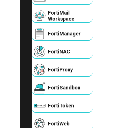
FortiMail
Workspace
FortiManager
FortiNAC
FortiProxy
FortiSandbox
FortiToken
FortiWeb