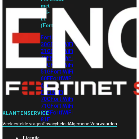
met
Wi-
Fi
(FortiWiFi)
FortiWiFi
30G
FortiWiFi
31G
FortiWiFi
40F
FortiWiFi
50G
FortiWiFi
51G
FortiWiFi
60F
FortiWiFi
61F
FortiWiFi
70G
FortiWiFi
71G
FortiWiFi
80F
FortiWiFi
KLANTENSERVICE
81F
Veelgestelde vragen
Privacybeleid
Algemene Voorwaarden
Licentie