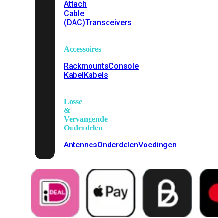
Attach
Cable
(DAC)
Transceivers
Accessoires
Rackmounts
Console
Kabel
Kabels
Losse
&
Vervangende
Onderdelen
Antennes
Onderdelen
Voedingen