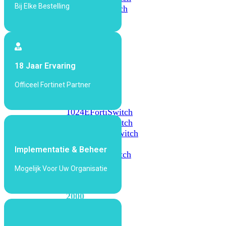
Bij Elke Bestelling
648F
FortiSwitch
648F-
FPOE
FortiSwitch
18 Jaar Ervaring
1000
Series
Officeel Fortinet Partner
FortiSwitch
1024E
FortiSwitch
1048E
FortiSwitch
T1024E
FortiSwitch
T1024F-
Implementatie & Beheer
FPOE
FortiSwitch
1048G
Mogelijk Voor Uw Organisatie
FortiSwitch
2000
Series