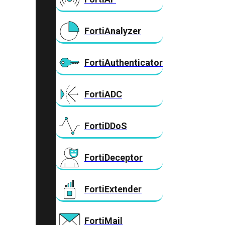
FortiAnalyzer
FortiAuthenticator
FortiADC
FortiDDoS
FortiDeceptor
FortiExtender
FortiMail