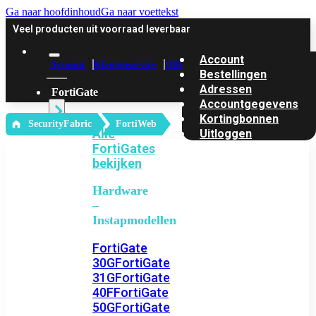
Ga naar hoofdinhoud
Ga naar voettekst
Veel producten uit voorraad leverbaar
Account
Account
Klantenservice
Offerte
Bestellingen
Adressen
FortiGate
Accountgegevens
Kortingbonnen
‎ SecurityFabric
FortiWeb
Alle
Uitloggen
FortiGates
bekijken
Hardware
–
Instapmodellen
FortiGate
30G
FortiGate
31G
FortiGate
40F
FortiGate
50G
FortiGate