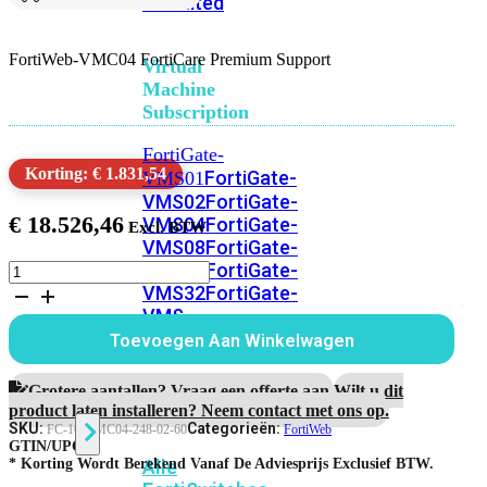
Unlimited
FortiWeb-VMC04 FortiCare Premium Support
Virtual
Machine
Subscription
FortiGate-
Korting: € 1.831,54
FortiGate-
VMS01
VMS02
FortiGate-
€
18.526,46
VMS04
FortiGate-
VMS08
FortiGate-
VMS16
FortiGate-
FortiWeb-
VMC04
VMS32
FortiGate-
5
VMS
jaar
Unlimited
Toevoegen Aan Winkelwagen
FortiCare
Premium
Support
Grotere aantallen? Vraag een offerte aan.
Wilt u dit
Switch
aantal
product laten installeren? Neem contact met ons op.
SKU:
Categorieën:
FC-10-VMC04-248-02-60
FortiWeb
GTIN/UPC:
Alle
* Korting Wordt Berekend Vanaf De Adviesprijs Exclusief BTW.