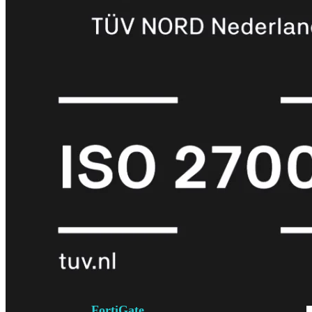
6E
Wi-
Fi
7
Wi-
Fi
Omgeving
Indoor
Outdoor
MIMO
2X2
3X3
4X4
8X8
Alles
bekijken
FortiAP
FortiWiFi
FortiGate