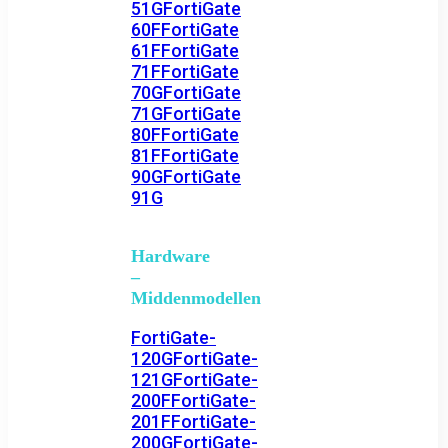
51G
FortiGate
60F
FortiGate
61F
FortiGate
71F
FortiGate
70G
FortiGate
71G
FortiGate
80F
FortiGate
81F
FortiGate
90G
FortiGate
91G
Hardware
–
Middenmodellen
FortiGate-
120G
FortiGate-
121G
FortiGate-
200F
FortiGate-
201F
FortiGate-
200G
FortiGate-