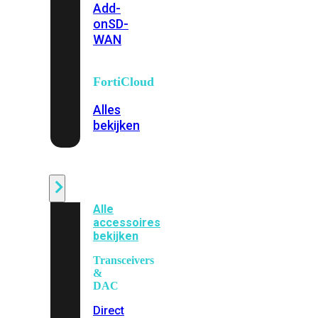
Add-
on
SD-
WAN
FortiCloud
Alles
bekijken
Accessoires
Alle
accessoires
bekijken
Transceivers
&
DAC
Direct