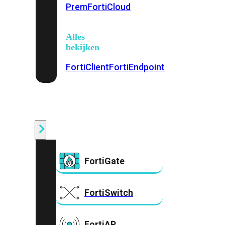
Prem
FortiCloud
Alles
bekijken
FortiClient
FortiEndpoint
Security
Fabric
Producten
FortiGate
FortiSwitch
FortiAP