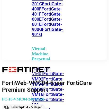
201G
FortiGate-
400F
FortiGate-
401F
FortiGate-
600E
FortiGate-
601E
FortiGate-
900G
FortiGate-
901G
Virtual
Machine
Perpetual
FortiGate-
FortiGate-
VM01
VM02
FortiGate-
FortiWeb-VMC04 5 jaar FortiCare
VM04
FortiGate-
Premium Support
VM08
FortiGate-
VM16
FortiGate-
VM32
FortiGate-
FC-10-VMC04-248-02-60
VM
Levertijd: 4 - 5 dagen