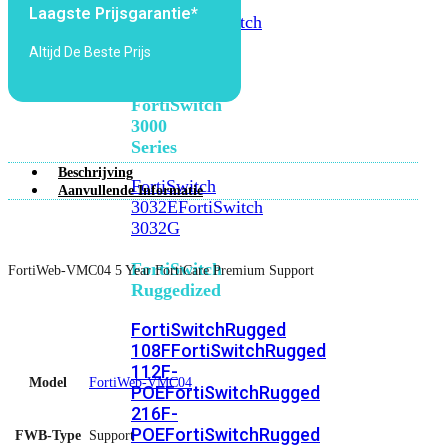
FortiSwitch
Laagste Prijsgarantie*
2048F
FortiSwitch
2048F-
Altijd De Beste Prijs
B2F
FortiSwitch
3000
Series
Beschrijving
FortiSwitch
Aanvullende Informatie
3032E
FortiSwitch
3032G
FortiSwitch
FortiWeb-VMC04 5 Year FortiCare Premium Support
Ruggedized
FortiSwitchRugged
108F
FortiSwitchRugged
112F-
Model
FortiWeb-VMC04
POE
FortiSwitchRugged
216F-
POE
FortiSwitchRugged
FWB-Type
Support