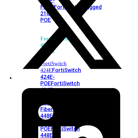
248E-
FPOE
FortiSwitchRugged
216F-
POE
FortiSwitch
400
Series
FortiSwitch
FortiSwitch
424E
424E-
POE
FortiSwitch
424E-
FPOE
FortiSwitch
424E-
Fiber
FortiSwitch
448E
FortiSwitch
448E-
POE
FortiSwitch
448E-