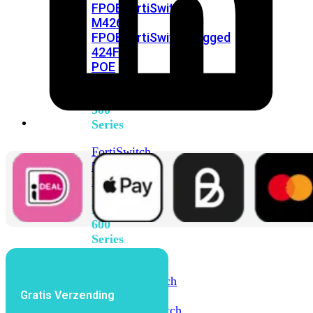
FPOE
FortiSwitch
M426E-
FPOE
FortiSwitchRugged
424F-
POE
FortiSwitch
500
Series
FortiSwitch
548D-
FPOE
FortiSwitch
600
Series
FortiSwitch
624F
FortiSwitch
Gratis Verzending
624F-
FPOE
FortiSwitch