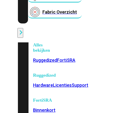
Fabric Overzicht
Industrieel
Alles
bekijken
Ruggedized
FortiSRA
Ruggedized
Hardware
Licenties
Support
FortiSRA
Binnenkort