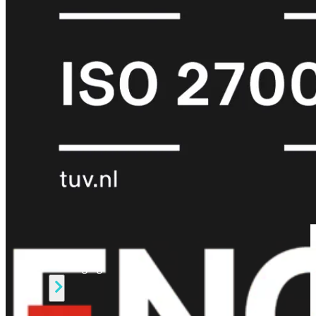
Protection
Enterprise
Protection
SOC
as
a
Service
Alles
bekijken
FortiCare
Security
Bundels
SOC
as
a
Service
Endpoint
Beveiliging