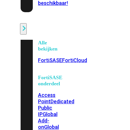
beschikbaar!
Cloud
Alle
bekijken
FortiSASE
FortiCloud
FortiSASE
onderdeel
Access
Point
Dedicated
Public
IP
Global
Add-
on
Global