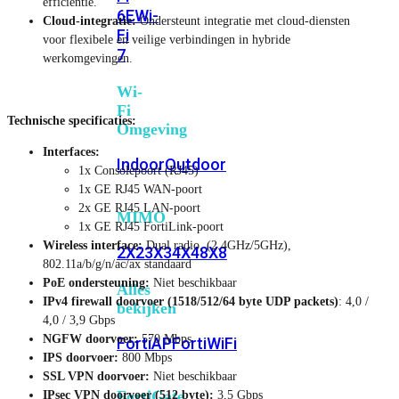
efficiëntie.
6E
Wi-
Cloud-integratie:
Ondersteunt integratie met cloud-diensten
Fi
voor flexibele en veilige verbindingen in hybride
7
werkomgevingen.
Wi-
Fi
Technische specificaties:
Omgeving
Interfaces:
Indoor
Outdoor
1x Consolepoort (RJ45)
1x GE RJ45 WAN-poort
2x GE RJ45 LAN-poort
MIMO
1x GE RJ45 FortiLink-poort
Wireless interface:
Dual radio, (2.4GHz/5GHz),
2X2
3X3
4X4
8X8
802.11a/b/g/n/ac/ax standaard
PoE ondersteuning:
Niet beschikbaar
Alles
IPv4 firewall doorvoer (1518/512/64 byte UDP packets)
: 4,0 /
bekijken
4,0 / 3,9 Gbps
NGFW doorvoer:
570 Mbps
FortiAP
FortiWiFi
IPS doorvoer:
800 Mbps
SSL VPN doorvoer:
Niet beschikbaar
FortiGate
IPsec VPN doorvoer (512 byte):
3,5 Gbps