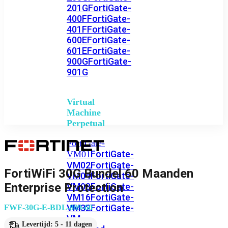
201G
FortiGate-
400F
FortiGate-
401F
FortiGate-
600E
FortiGate-
601E
FortiGate-
900G
FortiGate-
901G
Virtual
Machine
Perpetual
FortiGate-
FortiGate-
VM01
VM02
FortiGate-
FortiWiFi 30G Bundel 60 Maanden
VM04
FortiGate-
Enterprise Protection
VM08
FortiGate-
VM16
FortiGate-
VM32
FortiGate-
FWF-30G-E-BDL-809-60
VM
Levertijd: 5 - 11 dagen