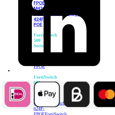
FPOE
FortiSwitch
M426E-
FPOE
FortiSwitchRugged
424F-
POE
FortiSwitch
500
Series
FortiSwitch
548D-
FPOE
FortiSwitch
600
Series
FortiSwitch
624F
FortiSwitch
624F-
FPOE
FortiSwitch