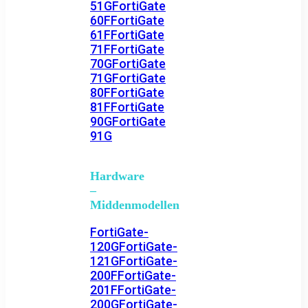
51G
FortiGate
60F
FortiGate
61F
FortiGate
71F
FortiGate
70G
FortiGate
71G
FortiGate
80F
FortiGate
81F
FortiGate
90G
FortiGate
91G
Hardware
–
Middenmodellen
FortiGate-
120G
FortiGate-
121G
FortiGate-
200F
FortiGate-
201F
FortiGate-
200G
FortiGate-