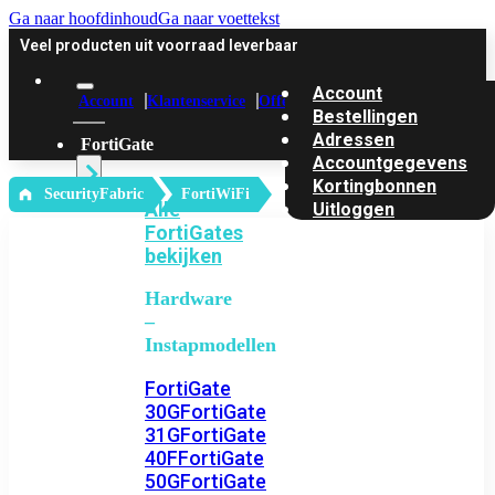
Ga naar hoofdinhoud
Ga naar voettekst
Veel producten uit voorraad leverbaar
Account
Account
Klantenservice
Offerte
Bestellingen
Adressen
FortiGate
Accountgegevens
Kortingbonnen
‎ SecurityFabric
FortiWiFi
Alle
Uitloggen
FortiGates
bekijken
Hardware
–
Instapmodellen
FortiGate
30G
FortiGate
31G
FortiGate
40F
FortiGate
50G
FortiGate