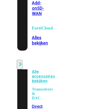
Add-
on
SD-
WAN
FortiCloud
Alles
bekijken
Accessoires
Alle
accessoires
bekijken
Transceivers
&
DAC
Direct