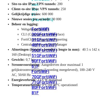
met
Site-to-site IPsec VPN tunnels:
200
Wi-
Client-to-site IPsec VPN tunnels:
250
Fi
Gelijktijdige sessies:
600 000
(FortiWiFi)
Nieuwe sessies per seconde:
30 000
Beheer en logging:
FortiWiFi
Webgebaseerde GUI
30G
FortiWiFi
CLI (Command Line Interface)
31G
FortiWiFi
FortiCloud Logging en Reporting
40F
FortiWiFi
Centrale beheer via FortiManager
Afmetingen (hoogte x breedte x lengte in mm):
40.5 x 142 x
50G
FortiWiFi
160 (Desktop)
51G
FortiWiFi
Gewicht:
0,7 kg
60F
FortiWiFi
Stroomvoorziening:
Aangedreven door maximaal 1
61F
gelijkstroomvoedingen (1 voeding meegeleverd), 100–240 V
FortiWiFi
AC, 50/60 Hz
70G
FortiWiFi
Energieverbruik:
13.6 W maximaal
71G
FortiWiFi
Temperatuurbereik:
0°C tot 40°C operationeel
80F
FortiWiFi
81F
Licentie