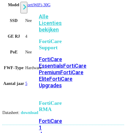
Model
FortiWiFi-30G
Alle
SSD
Nee
Licenties
bekijken
GE RJ
4
FortiCare
Support
PoE
Nee
FortiCare
Essentials
FortiCare
FWF-Type
Hardware
Premium
FortiCare
Elite
FortiCare
Aantal jaar
5
Upgrades
FortiCare
RMA
Datasheet:
download
FortiCare
1