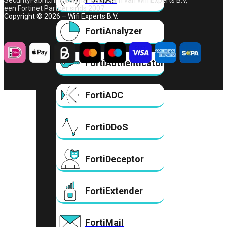
SecurityFabric.nl is een handelsnaam van Wifi Experts B.V,
een Fortinet Partner sinds 2007.
Copyright © 2026 – Wifi Experts B.V.
FortiAnalyzer
FortiAuthenticator
FortiADC
FortiDDoS
FortiDeceptor
FortiExtender
FortiMail