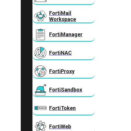
FortiMail
Workspace
FortiManager
FortiNAC
FortiProxy
FortiSandbox
FortiToken
FortiWeb