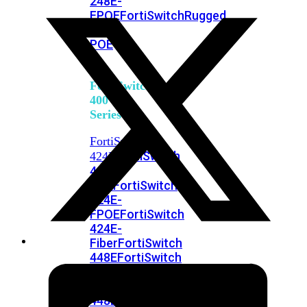
248E-
FPOE
FortiSwitchRugged
216F-
POE
FortiSwitch
400
Series
FortiSwitch
FortiSwitch
424E
424E-
POE
FortiSwitch
424E-
FPOE
FortiSwitch
424E-
Fiber
FortiSwitch
448E
FortiSwitch
448E-
POE
FortiSwitch
448E-