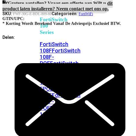
FortiSwitches
Protection
Grotere aantallen? Vraag een offerte aan.
Wilt u dit
bekijken
aantal
product laten installeren? Neem contact met ons op.
SKU:
Categorieën:
FWF-30G-E-BDL-809-60
FortiWiFi
FortiSwitch
GTIN/UPC:
* Korting Wordt Berekend Vanaf De Adviesprijs Exclusief BTW.
100
Series
Delen:
FortiSwitch
108F
FortiSwitch
108F-
POE
FortiSwitch
108F-
FPOE
FortiSwitch
110G-
FPOE
FortiSwitch
124F
FortiSwitch
124F-
POE
FortiSwitch
124F-
FPOE
FortiSwitch
124G
FortiSwitch
124G-