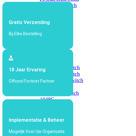
648F
FortiSwitch
648F-
FPOE
Gratis Verzending
Bij Elke Bestelling
FortiSwitch
1000
Series
FortiSwitch
1024E
FortiSwitch
18 Jaar Ervaring
1048E
FortiSwitch
T1024E
FortiSwitch
Officeel Fortinet Partner
T1024F-
FPOE
FortiSwitch
1048G
FortiSwitch
2000
Implementatie & Beheer
Series
Mogelijk Voor Uw Organisatie