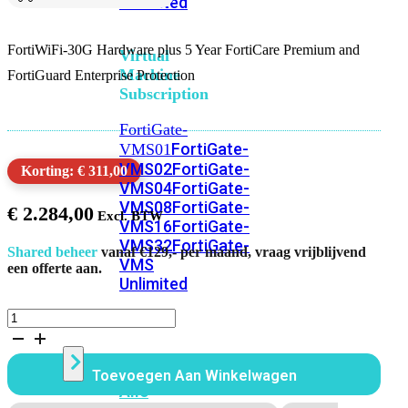
Unlimited
FortiWiFi-30G Hardware plus 5 Year FortiCare Premium and
Virtual
Machine
FortiGuard Enterprise Protection
Subscription
FortiGate-
FortiGate-
VMS01
VMS02
FortiGate-
Korting: € 311,00
VMS04
FortiGate-
VMS08
FortiGate-
€
2.284,00
VMS16
FortiGate-
VMS32
FortiGate-
Shared beheer
vanaf €129,- per maand, vraag vrijblijvend
VMS
een offerte aan.
Unlimited
FortiWiFi
30G
Switch
Bundel
60
Toevoegen Aan Winkelwagen
Maanden
Alle
Enterprise