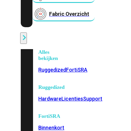
Fabric Overzicht
Industrieel
Alles
bekijken
Ruggedized
FortiSRA
Ruggedized
Hardware
Licenties
Support
FortiSRA
Binnenkort