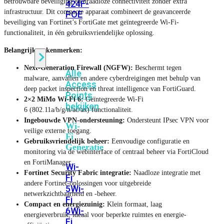
betrouwbare beveiliging en draadloze connectiviteit zonder extra
424F-
infrastructuur. Dit compacte apparaat combineert de geavanceerde
POE
beveiliging van Fortinet’s FortiGate met geïntegreerde Wi-Fi-
functionaliteit, in één gebruiksvriendelijke oplossing.
WiFi
Belangrijkste kenmerken:
Next-Generation Firewall (NGFW):
Beschermt tegen
Alle
malware, aanvallen en andere cyberdreigingen met behulp van
Access
deep packet inspection en threat intelligence van FortiGuard.
Points
2×2 MiMo Wi-Fi 6:
Geïntegreerde Wi-Fi
bekijken
6 (802.11a/b/g/n/ac/ax) functionaliteit.
Ingebouwde VPN-ondersteuning:
Ondersteunt IPsec VPN voor
Wi-
veilige externe toegang.
Fi
Gebruiksvriendelijk beheer:
Eenvoudige configuratie en
Generatie
monitoring via de webinterface of centraal beheer via FortiCloud
en FortiManager.
Wi-
Fortinet Security Fabric integratie:
Naadloze integratie met
Fi
andere Fortinet-oplossingen voor uitgebreide
5
Wi-
netwerkzichtbaarheid en -beheer.
Fi
Compact en energiezuinig:
Klein formaat, laag
6
Wi-
energieverbruik, ideaal voor beperkte ruimtes en energie-
Fi