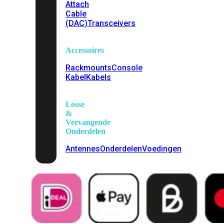
Attach
Cable
(DAC)
Transceivers
Accessoires
Rackmounts
Console
Kabel
Kabels
Losse
&
Vervangende
Onderdelen
Antennes
Onderdelen
Voedingen