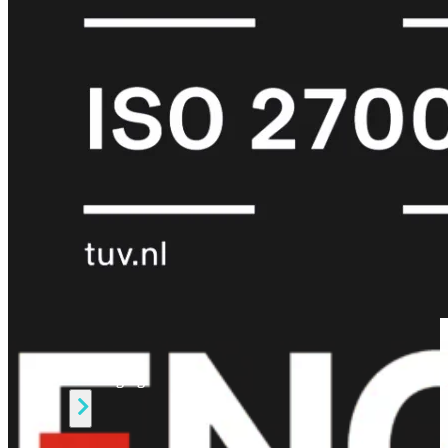
Protection
Enterprise
Protection
SOC
as
a
Service
Alles
bekijken
FortiCare
Security
Bundels
SOC
as
a
Service
Endpoint
Beveiliging