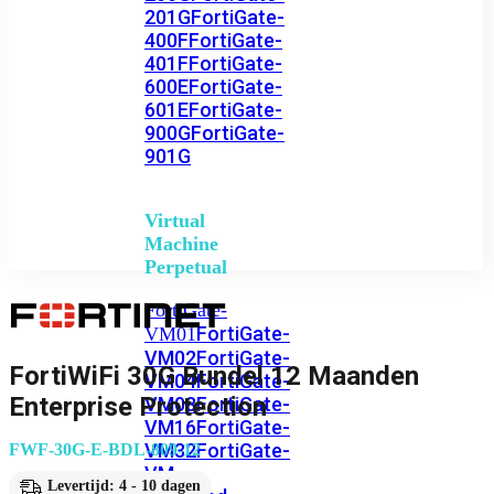
201G
FortiGate-
400F
FortiGate-
401F
FortiGate-
600E
FortiGate-
601E
FortiGate-
900G
FortiGate-
901G
Virtual
Machine
Perpetual
FortiGate-
FortiGate-
VM01
VM02
FortiGate-
FortiWiFi 30G Bundel 12 Maanden
VM04
FortiGate-
Enterprise Protection
VM08
FortiGate-
VM16
FortiGate-
VM32
FortiGate-
FWF-30G-E-BDL-809-12
VM
Levertijd: 4 - 10 dagen