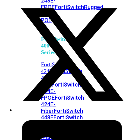
248E-
FPOE
FortiSwitchRugged
216F-
POE
FortiSwitch
400
Series
FortiSwitch
FortiSwitch
424E
424E-
POE
FortiSwitch
424E-
FPOE
FortiSwitch
424E-
Fiber
FortiSwitch
448E
FortiSwitch
448E-
POE
FortiSwitch
448E-