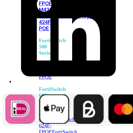
FPOE
FortiSwitch
M426E-
FPOE
FortiSwitchRugged
424F-
POE
FortiSwitch
500
Series
FortiSwitch
548D-
FPOE
FortiSwitch
600
Series
FortiSwitch
624F
FortiSwitch
624F-
FPOE
FortiSwitch