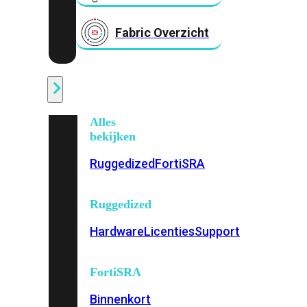
Fabric Overzicht
Industrieel
Alles
bekijken
Ruggedized
FortiSRA
Ruggedized
Hardware
Licenties
Support
FortiSRA
Binnenkort