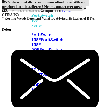
FortiSwitches
Protection
Grotere aantallen? Vraag een offerte aan.
Wilt u dit
bekijken
aantal
product laten installeren? Neem contact met ons op.
SKU:
Categorieën:
FWF-30G-E-BDL-809-12
FortiWiFi
FortiSwitch
GTIN/UPC:
* Korting Wordt Berekend Vanaf De Adviesprijs Exclusief BTW.
100
Series
Delen:
FortiSwitch
108F
FortiSwitch
108F-
POE
FortiSwitch
108F-
FPOE
FortiSwitch
110G-
FPOE
FortiSwitch
124F
FortiSwitch
124F-
POE
FortiSwitch
124F-
FPOE
FortiSwitch
124G
FortiSwitch
124G-