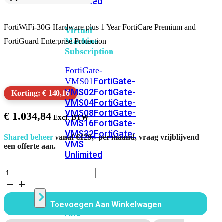
Unlimited
FortiWiFi-30G Hardware plus 1 Year FortiCare Premium and
Virtual
Machine
FortiGuard Enterprise Protection
Subscription
FortiGate-
FortiGate-
VMS01
VMS02
FortiGate-
Korting: € 140,16
VMS04
FortiGate-
VMS08
FortiGate-
€
1.034,84
VMS16
FortiGate-
VMS32
FortiGate-
Shared beheer
vanaf €129,- per maand, vraag vrijblijvend
VMS
een offerte aan.
Unlimited
FortiWiFi
30G
Switch
Bundel
12
Toevoegen Aan Winkelwagen
Maanden
Alle
Enterprise