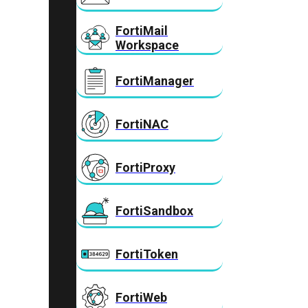
FortiMail
Workspace
FortiManager
FortiNAC
FortiProxy
FortiSandbox
FortiToken
FortiWeb