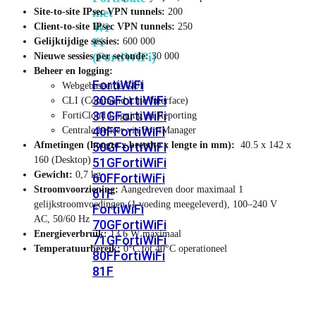
met
Site-to-site IPsec VPN tunnels:
200
Wi-
Client-to-site IPsec VPN tunnels:
250
Fi
Gelijktijdige sessies:
600 000
(FortiWiFi)
Nieuwe sessies per seconde:
30 000
Beheer en logging:
FortiWiFi
Webgebaseerde GUI
30G
FortiWiFi
CLI (Command Line Interface)
31G
FortiWiFi
FortiCloud Logging en Reporting
40F
FortiWiFi
Centrale beheer via FortiManager
Afmetingen (hoogte x breedte x lengte in mm):
40.5 x 142 x
50G
FortiWiFi
160 (Desktop)
51G
FortiWiFi
Gewicht:
0,7 kg
60F
FortiWiFi
Stroomvoorziening:
Aangedreven door maximaal 1
61F
gelijkstroomvoedingen (1 voeding meegeleverd), 100–240 V
FortiWiFi
AC, 50/60 Hz
70G
FortiWiFi
Energieverbruik:
13.6 W maximaal
71G
FortiWiFi
Temperatuurbereik:
0°C tot 40°C operationeel
80F
FortiWiFi
81F
Licentie