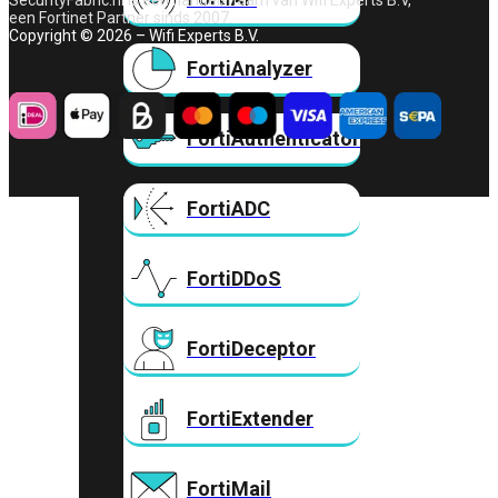
SecurityFabric.nl is een handelsnaam van Wifi Experts B.V,
een Fortinet Partner sinds 2007.
Copyright © 2026 – Wifi Experts B.V.
FortiAnalyzer
FortiAuthenticator
FortiADC
FortiDDoS
FortiDeceptor
FortiExtender
FortiMail