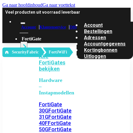
Ga naar hoofdinhoud
Ga naar voettekst
Veel producten uit voorraad leverbaar
Account
Account
Klantenservice
Offerte
Bestellingen
Adressen
FortiGate
Accountgegevens
Kortingbonnen
‎ SecurityFabric
FortiWiFi
Alle
Uitloggen
FortiGates
bekijken
Hardware
–
Instapmodellen
FortiGate
30G
FortiGate
31G
FortiGate
40F
FortiGate
50G
FortiGate