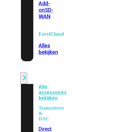
Add-
on
SD-
WAN
FortiCloud
Alles
bekijken
Accessoires
Alle
accessoires
bekijken
Transceivers
&
DAC
Direct