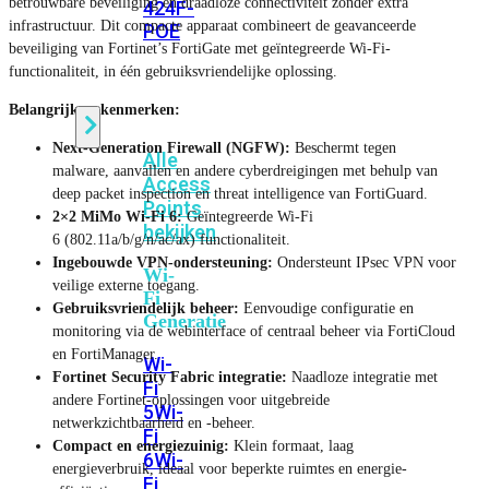
betrouwbare beveiliging en draadloze connectiviteit zonder extra
424F-
infrastructuur. Dit compacte apparaat combineert de geavanceerde
POE
beveiliging van Fortinet’s FortiGate met geïntegreerde Wi-Fi-
functionaliteit, in één gebruiksvriendelijke oplossing.
WiFi
Belangrijkste kenmerken:
Next-Generation Firewall (NGFW):
Beschermt tegen
Alle
malware, aanvallen en andere cyberdreigingen met behulp van
Access
deep packet inspection en threat intelligence van FortiGuard.
Points
2×2 MiMo Wi-Fi 6:
Geïntegreerde Wi-Fi
bekijken
6 (802.11a/b/g/n/ac/ax) functionaliteit.
Ingebouwde VPN-ondersteuning:
Ondersteunt IPsec VPN voor
Wi-
veilige externe toegang.
Fi
Gebruiksvriendelijk beheer:
Eenvoudige configuratie en
Generatie
monitoring via de webinterface of centraal beheer via FortiCloud
en FortiManager.
Wi-
Fortinet Security Fabric integratie:
Naadloze integratie met
Fi
andere Fortinet-oplossingen voor uitgebreide
5
Wi-
netwerkzichtbaarheid en -beheer.
Fi
Compact en energiezuinig:
Klein formaat, laag
6
Wi-
energieverbruik, ideaal voor beperkte ruimtes en energie-
Fi