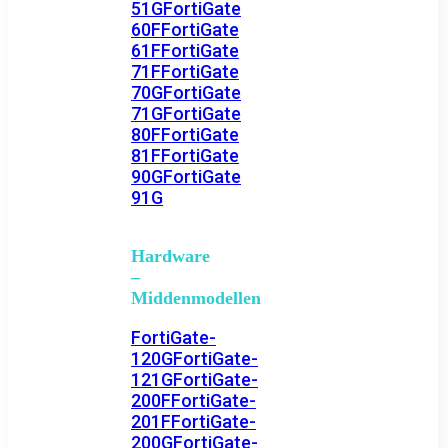
51G
FortiGate
60F
FortiGate
61F
FortiGate
71F
FortiGate
70G
FortiGate
71G
FortiGate
80F
FortiGate
81F
FortiGate
90G
FortiGate
91G
Hardware
–
Middenmodellen
FortiGate-
120G
FortiGate-
121G
FortiGate-
200F
FortiGate-
201F
FortiGate-
200G
FortiGate-