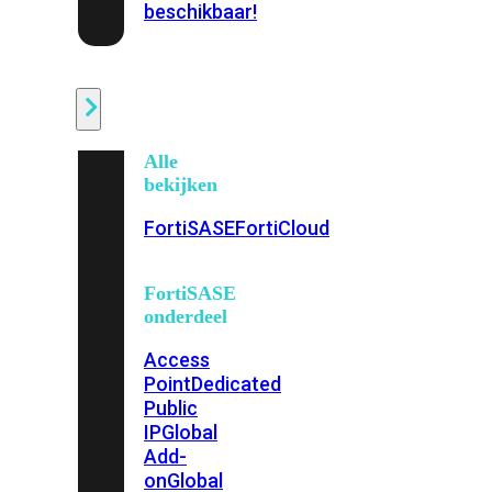
beschikbaar!
Cloud
Alle
bekijken
FortiSASE
FortiCloud
FortiSASE
onderdeel
Access
Point
Dedicated
Public
IP
Global
Add-
on
Global