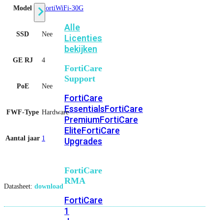
Model
FortiWiFi-30G
Alle
SSD
Nee
Licenties
bekijken
GE RJ
4
FortiCare
Support
PoE
Nee
FortiCare
Essentials
FortiCare
FWF-Type
Hardware
Premium
FortiCare
Elite
FortiCare
Aantal jaar
1
Upgrades
FortiCare
RMA
Datasheet:
download
FortiCare
1