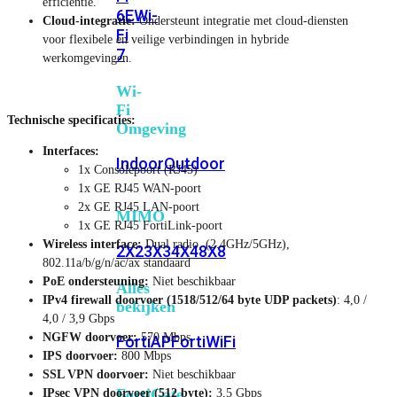
efficiëntie.
6E
Wi-
Cloud-integratie:
Ondersteunt integratie met cloud-diensten
Fi
voor flexibele en veilige verbindingen in hybride
7
werkomgevingen.
Wi-
Fi
Technische specificaties:
Omgeving
Interfaces:
Indoor
Outdoor
1x Consolepoort (RJ45)
1x GE RJ45 WAN-poort
2x GE RJ45 LAN-poort
MIMO
1x GE RJ45 FortiLink-poort
Wireless interface:
Dual radio, (2.4GHz/5GHz),
2X2
3X3
4X4
8X8
802.11a/b/g/n/ac/ax standaard
PoE ondersteuning:
Niet beschikbaar
Alles
IPv4 firewall doorvoer (1518/512/64 byte UDP packets)
: 4,0 /
bekijken
4,0 / 3,9 Gbps
NGFW doorvoer:
570 Mbps
FortiAP
FortiWiFi
IPS doorvoer:
800 Mbps
SSL VPN doorvoer:
Niet beschikbaar
FortiGate
IPsec VPN doorvoer (512 byte):
3,5 Gbps