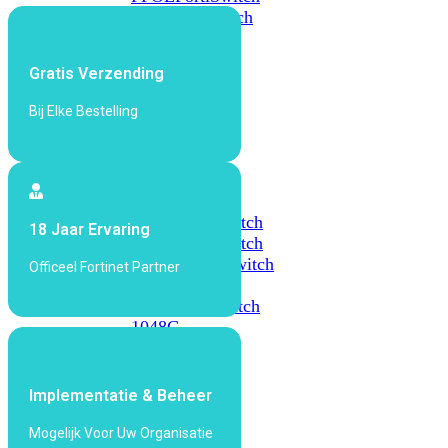
648F
FortiSwitch
648F-
FPOE
Gratis Verzending
Bij Elke Bestelling
FortiSwitch
1000
Series
FortiSwitch
1024E
FortiSwitch
18 Jaar Ervaring
1048E
FortiSwitch
T1024E
FortiSwitch
Officeel Fortinet Partner
T1024F-
FPOE
FortiSwitch
1048G
FortiSwitch
2000
Implementatie & Beheer
Series
Mogelijk Voor Uw Organisatie