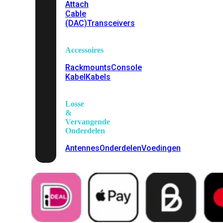
Attach
Cable
(DAC)
Transceivers
Accessoires
Rackmounts
Console
Kabel
Kabels
Losse
&
Vervangende
Onderdelen
Antennes
Onderdelen
Voedingen