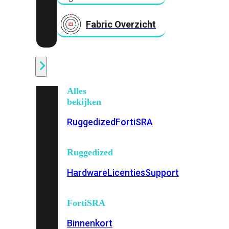
Fabric Overzicht
Industrieel
Alles
bekijken
Ruggedized
FortiSRA
Ruggedized
Hardware
Licenties
Support
FortiSRA
Binnenkort