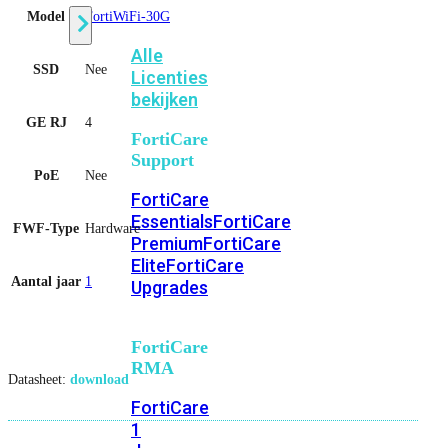
Model
FortiWiFi-30G
Alle
SSD
Nee
Licenties
bekijken
GE RJ
4
FortiCare
Support
PoE
Nee
FortiCare
Essentials
FortiCare
FWF-Type
Hardware
Premium
FortiCare
Elite
FortiCare
Aantal jaar
1
Upgrades
FortiCare
RMA
Datasheet:
download
FortiCare
1