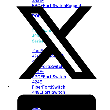
248E-
FPOE
FortiSwitchRugged
216F-
POE
FortiSwitch
400
Series
FortiSwitch
FortiSwitch
424E
424E-
POE
FortiSwitch
424E-
FPOE
FortiSwitch
424E-
Fiber
FortiSwitch
448E
FortiSwitch
448E-
POE
FortiSwitch
448E-