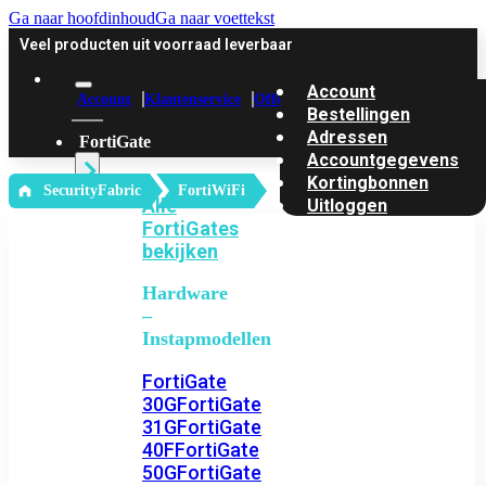
Ga naar hoofdinhoud
Ga naar voettekst
Veel producten uit voorraad leverbaar
Account
Account
Klantenservice
Offerte
Bestellingen
Adressen
FortiGate
Accountgegevens
Kortingbonnen
‎ SecurityFabric
FortiWiFi
Alle
Uitloggen
FortiGates
bekijken
Hardware
–
Instapmodellen
FortiGate
30G
FortiGate
31G
FortiGate
40F
FortiGate
50G
FortiGate