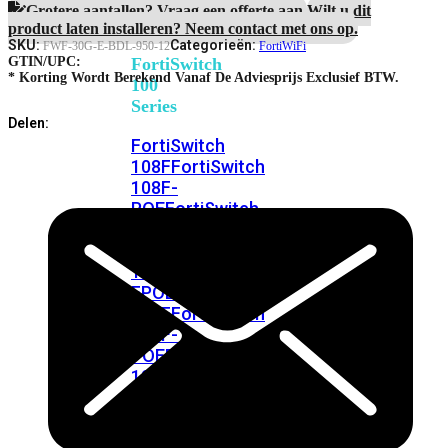
FortiSwitches
Threat
Grotere aantallen? Vraag een offerte aan.
Wilt u dit
bekijken
Protection
product laten installeren? Neem contact met ons op.
aantal
SKU:
Categorieën:
FWF-30G-E-BDL-950-12
FortiWiFi
FortiSwitch
GTIN/UPC:
* Korting Wordt Berekend Vanaf De Adviesprijs Exclusief BTW.
100
Series
Delen:
FortiSwitch
108F
FortiSwitch
108F-
POE
FortiSwitch
108F-
FPOE
FortiSwitch
110G-
FPOE
FortiSwitch
124F
FortiSwitch
124F-
POE
FortiSwitch
124F-
FPOE
FortiSwitch
124G
FortiSwitch
124G-