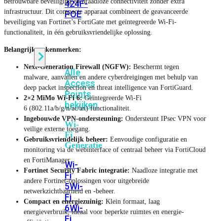
betrouwbare beveiliging en draadloze connectiviteit zonder extra
424F-
infrastructuur. Dit compacte apparaat combineert de geavanceerde
POE
beveiliging van Fortinet’s FortiGate met geïntegreerde Wi-Fi-
functionaliteit, in één gebruiksvriendelijke oplossing.
WiFi
Belangrijkste kenmerken:
Next-Generation Firewall (NGFW):
Beschermt tegen
Alle
malware, aanvallen en andere cyberdreigingen met behulp van
Access
deep packet inspection en threat intelligence van FortiGuard.
Points
2×2 MiMo Wi-Fi 6:
Geïntegreerde Wi-Fi
bekijken
6 (802.11a/b/g/n/ac/ax) functionaliteit.
Ingebouwde VPN-ondersteuning:
Ondersteunt IPsec VPN voor
Wi-
veilige externe toegang.
Fi
Gebruiksvriendelijk beheer:
Eenvoudige configuratie en
Generatie
monitoring via de webinterface of centraal beheer via FortiCloud
en FortiManager.
Wi-
Fortinet Security Fabric integratie:
Naadloze integratie met
Fi
andere Fortinet-oplossingen voor uitgebreide
5
Wi-
netwerkzichtbaarheid en -beheer.
Fi
Compact en energiezuinig:
Klein formaat, laag
6
Wi-
energieverbruik, ideaal voor beperkte ruimtes en energie-
Fi