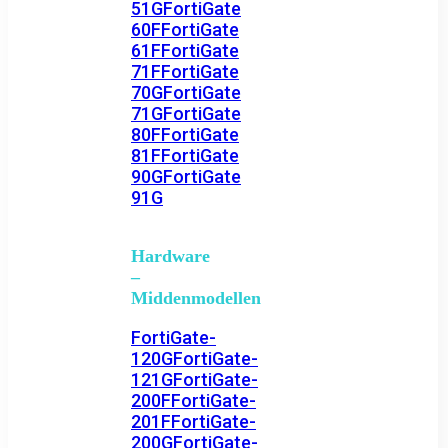
51G
FortiGate
60F
FortiGate
61F
FortiGate
71F
FortiGate
70G
FortiGate
71G
FortiGate
80F
FortiGate
81F
FortiGate
90G
FortiGate
91G
Hardware
–
Middenmodellen
FortiGate-
120G
FortiGate-
121G
FortiGate-
200F
FortiGate-
201F
FortiGate-
200G
FortiGate-