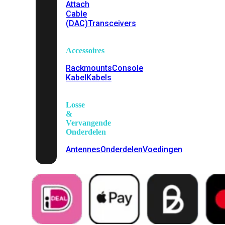
Attach
Cable
(DAC)
Transceivers
Accessoires
Rackmounts
Console
Kabel
Kabels
Losse
&
Vervangende
Onderdelen
Antennes
Onderdelen
Voedingen