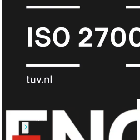
Protection
Enterprise
Protection
SOC
as
a
Service
Alles
bekijken
FortiCare
Security
Bundels
SOC
as
a
Service
Endpoint
Beveiliging