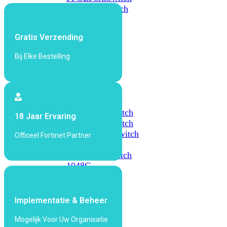
648F
FortiSwitch
648F-
FPOE
Gratis Verzending
Bij Elke Bestelling
FortiSwitch
1000
Series
FortiSwitch
1024E
FortiSwitch
18 Jaar Ervaring
1048E
FortiSwitch
T1024E
FortiSwitch
Officeel Fortinet Partner
T1024F-
FPOE
FortiSwitch
1048G
FortiSwitch
2000
Implementatie & Beheer
Series
Mogelijk Voor Uw Organisatie