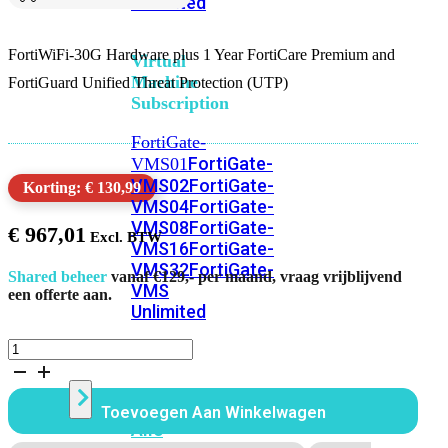
Unlimited
FortiWiFi-30G Hardware plus 1 Year FortiCare Premium and
Virtual
Machine
FortiGuard Unified Threat Protection (UTP)
Subscription
FortiGate-
FortiGate-
VMS01
VMS02
FortiGate-
Korting: € 130,99
VMS04
FortiGate-
VMS08
FortiGate-
€
967,01
VMS16
FortiGate-
VMS32
FortiGate-
Shared beheer
vanaf €129,- per maand, vraag vrijblijvend
VMS
een offerte aan.
Unlimited
FortiWiFi
30G
Switch
Bundel
12
Toevoegen Aan Winkelwagen
Maanden
Alle
Unified