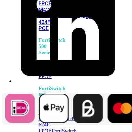
FPOE
FortiSwitch
M426E-
FPOE
FortiSwitchRugged
424F-
POE
FortiSwitch
500
Series
FortiSwitch
548D-
FPOE
FortiSwitch
600
Series
FortiSwitch
624F
FortiSwitch
624F-
FPOE
FortiSwitch