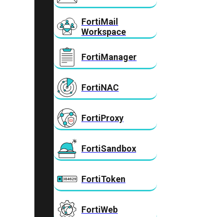
FortiMail
Workspace
FortiManager
FortiNAC
FortiProxy
FortiSandbox
FortiToken
FortiWeb