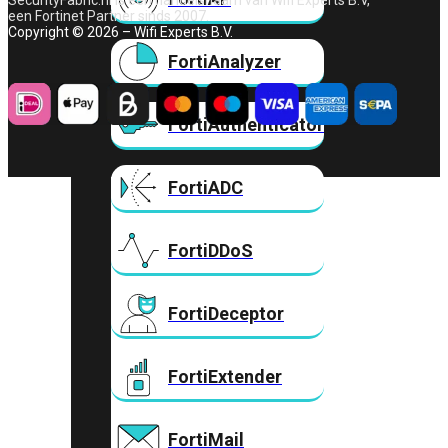
SecurityFabric.nl is een handelsnaam van Wifi Experts B.V,
een Fortinet Partner sinds 2007.
Copyright © 2026 – Wifi Experts B.V.
FortiAnalyzer
FortiAuthenticator
FortiADC
FortiDDoS
FortiDeceptor
FortiExtender
FortiMail