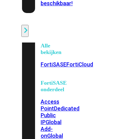
beschikbaar!
Cloud
Alle
bekijken
FortiSASE
FortiCloud
FortiSASE
onderdeel
Access
Point
Dedicated
Public
IP
Global
Add-
on
Global