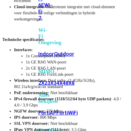
efficiëntie.
6E
Wi-
Cloud-integratie:
Ondersteunt integratie met cloud-diensten
Fi
voor flexibele en veilige verbindingen in hybride
7
werkomgevingen.
Wi-
Fi
Technische specificaties:
Omgeving
Interfaces:
Indoor
Outdoor
1x Consolepoort (RJ45)
1x GE RJ45 WAN-poort
2x GE RJ45 LAN-poort
MIMO
1x GE RJ45 FortiLink-poort
Wireless interface:
Dual radio, (2.4GHz/5GHz),
2X2
3X3
4X4
8X8
802.11a/b/g/n/ac/ax standaard
PoE ondersteuning:
Niet beschikbaar
Alles
IPv4 firewall doorvoer (1518/512/64 byte UDP packets)
: 4,0 /
bekijken
4,0 / 3,9 Gbps
NGFW doorvoer:
570 Mbps
FortiAP
FortiWiFi
IPS doorvoer:
800 Mbps
SSL VPN doorvoer:
Niet beschikbaar
FortiGate
IPsec VPN doorvoer (512 byte):
3,5 Gbps