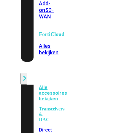
Add-
on
SD-
WAN
FortiCloud
Alles
bekijken
Accessoires
Alle
accessoires
bekijken
Transceivers
&
DAC
Direct