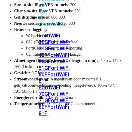
met
Site-to-site IPsec VPN tunnels:
200
Wi-
Client-to-site IPsec VPN tunnels:
250
Fi
Gelijktijdige sessies:
600 000
(FortiWiFi)
Nieuwe sessies per seconde:
30 000
Beheer en logging:
FortiWiFi
Webgebaseerde GUI
30G
FortiWiFi
CLI (Command Line Interface)
31G
FortiWiFi
FortiCloud Logging en Reporting
40F
FortiWiFi
Centrale beheer via FortiManager
Afmetingen (hoogte x breedte x lengte in mm):
40.5 x 142 x
50G
FortiWiFi
160 (Desktop)
51G
FortiWiFi
Gewicht:
0,7 kg
60F
FortiWiFi
Stroomvoorziening:
Aangedreven door maximaal 1
61F
gelijkstroomvoedingen (1 voeding meegeleverd), 100–240 V
FortiWiFi
AC, 50/60 Hz
70G
FortiWiFi
Energieverbruik:
13.6 W maximaal
71G
FortiWiFi
Temperatuurbereik:
0°C tot 40°C operationeel
80F
FortiWiFi
81F
Licentie