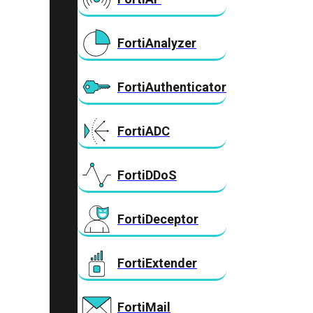
FortiAnalyzer
FortiAuthenticator
FortiADC
FortiDDoS
FortiDeceptor
FortiExtender
FortiMail