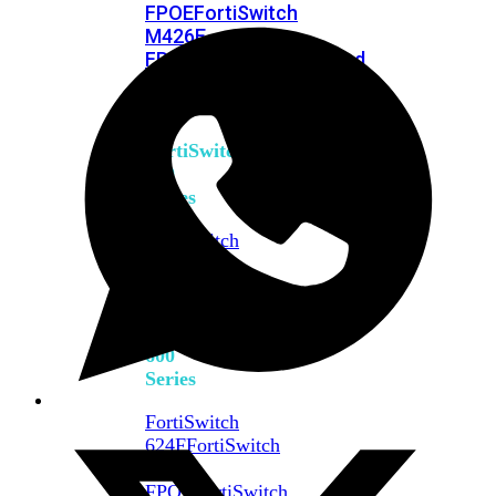
FPOE
FortiSwitch
M426E-
FPOE
FortiSwitchRugged
424F-
POE
FortiSwitch
500
Series
FortiSwitch
548D-
FPOE
FortiSwitch
600
Series
FortiSwitch
624F
FortiSwitch
624F-
FPOE
FortiSwitch