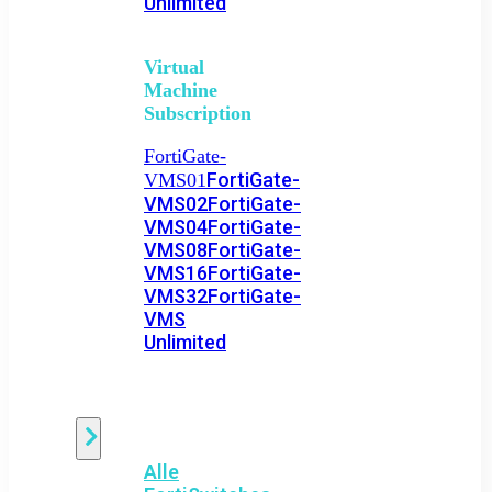
Unlimited
Virtual
Machine
Subscription
FortiGate-
FortiGate-
VMS01
VMS02
FortiGate-
VMS04
FortiGate-
VMS08
FortiGate-
VMS16
FortiGate-
VMS32
FortiGate-
VMS
Unlimited
Switch
Alle