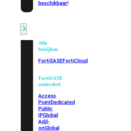
beschikbaar!
Cloud
Alle
bekijken
FortiSASE
FortiCloud
FortiSASE
onderdeel
Access
Point
Dedicated
Public
IP
Global
Add-
on
Global