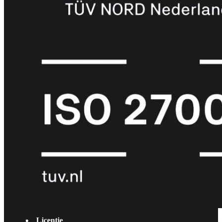
met
Wi-
Fi
(FortiWiFi)
FortiWiFi
30G
FortiWiFi
31G
FortiWiFi
40F
FortiWiFi
50G
FortiWiFi
51G
FortiWiFi
60F
FortiWiFi
61F
FortiWiFi
70G
FortiWiFi
71G
FortiWiFi
80F
FortiWiFi
81F
Licentie