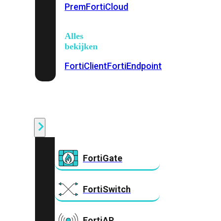
Prem
FortiCloud
Alles
bekijken
FortiClient
FortiEndpoint
Security
Fabric
Producten
FortiGate
FortiSwitch
FortiAP