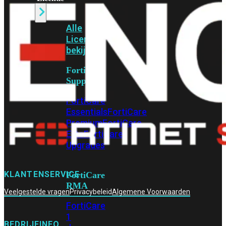
Alle
Licenties
bekijken
FortiCare
Support
FortiCare
Essentials
FortiCare
Premium
FortiCare
Elite
FortiCare
Upgrades
KLANTENSERVICE
FortiCare
RMA
Veelgestelde vragen
Privacybeleid
Algemene Voorwaarden
FortiCare
1
BEDRIJFINFO