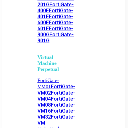
201G
FortiGate-
400F
FortiGate-
401F
FortiGate-
600E
FortiGate-
601E
FortiGate-
900G
FortiGate-
901G
Virtual
Machine
Perpetual
FortiGate-
FortiGate-
VM01
VM02
FortiGate-
VM04
FortiGate-
VM08
FortiGate-
VM16
FortiGate-
VM32
FortiGate-
VM