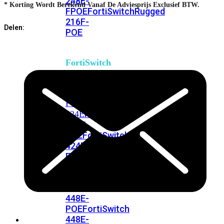
248E-
* Korting Wordt Berekend Vanaf De Adviesprijs Exclusief BTW.
FPOE
FortiSwitchRugged
216F-
Delen:
POE
FortiSwitch
400
Series
FortiSwitch
FortiSwitch
424E
424E-
POE
FortiSwitch
424E-
FPOE
FortiSwitch
424E-
Fiber
FortiSwitch
448E
FortiSwitch
448E-
POE
FortiSwitch
448E-