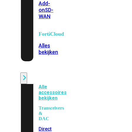
Add-
on
SD-
WAN
FortiCloud
Alles
bekijken
Accessoires
Alle
accessoires
bekijken
Transceivers
&
DAC
Direct