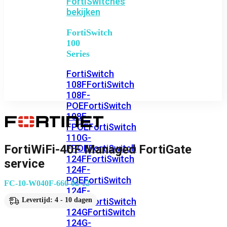
FortiSwitches
bekijken
FortiSwitch
100
Series
FortiSwitch
108F
FortiSwitch
108F-
POE
FortiSwitch
108F-
FPOE
FortiSwitch
110G-
FortiWiFi-40F Managed FortiGate
FPOE
FortiSwitch
124F
FortiSwitch
service
124F-
POE
FortiSwitch
FC-10-W040F-660-02-12
124F-
FPOE
FortiSwitch
Levertijd: 4 - 10 dagen
124G
FortiSwitch
124G-