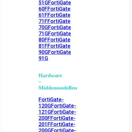
51G
FortiGate
60F
FortiGate
61F
FortiGate
71F
FortiGate
70G
FortiGate
71G
FortiGate
80F
FortiGate
81F
FortiGate
90G
FortiGate
91G
Hardware
–
Middenmodellen
FortiGate-
120G
FortiGate-
121G
FortiGate-
200F
FortiGate-
201F
FortiGate-
200G
FortiGate-