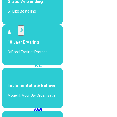
Gratis Verzending
424F-
POE
Bij Elke Bestelling
WiFi
Alle
18 Jaar Ervaring
Access
Points
Officeel Fortinet Partner
bekijken
Wi-
Fi
Generatie
Implementatie & Beheer
Wi-
Fi
Mogelijk Voor Uw Organisatie
5
Wi-
Fi
6
Wi-
Fi