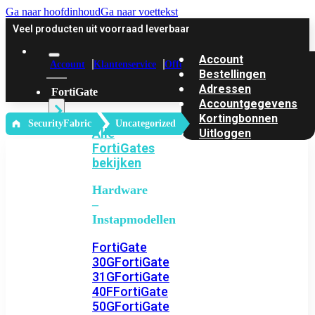
Ga naar hoofdinhoud
Ga naar voettekst
Veel producten uit voorraad leverbaar
Account
Account
Klantenservice
Offerte
Bestellingen
Adressen
FortiGate
Accountgegevens
Kortingbonnen
‎ SecurityFabric
Uncategorized
Alle
Uitloggen
FortiGates
bekijken
Hardware
–
Instapmodellen
FortiGate
30G
FortiGate
31G
FortiGate
40F
FortiGate
50G
FortiGate