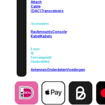
Attach
Cable
(DAC)
Transceivers
Accessoires
Rackmounts
Console
Kabel
Kabels
Losse
&
Vervangende
Onderdelen
Antennes
Onderdelen
Voedingen