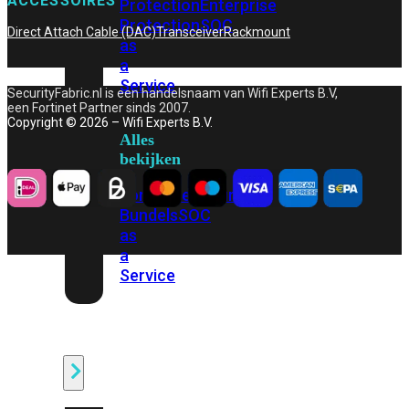
ACCESSOIRES
Protection
Enterprise
Protection
SOC
Direct Attach Cable (DAC)
Transceiver
Rackmount
as
a
Service
SecurityFabric.nl is een handelsnaam van Wifi Experts B.V,
een Fortinet Partner sinds 2007.
Copyright © 2026 – Wifi Experts B.V.
Alles
bekijken
FortiCare
Security
Bundels
SOC
as
a
Service
Endpoint
Beveiliging