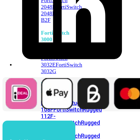
FortiSwitch
2048F
FortiSwitch
2048F-
B2F
FortiSwitch
3000
Series
FortiSwitch
3032E
FortiSwitch
3032G
FortiSwitch
Ruggedized
FortiSwitchRugged
108F
FortiSwitchRugged
112F-
POE
FortiSwitchRugged
216F-
POE
FortiSwitchRugged