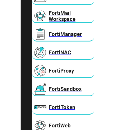
FortiMail
Workspace
FortiManager
FortiNAC
FortiProxy
FortiSandbox
FortiToken
FortiWeb