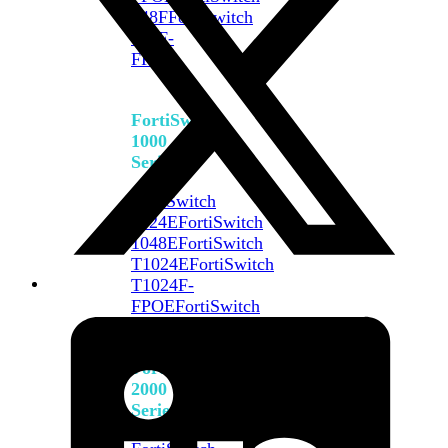
648F
FortiSwitch
648F-
FPOE
FortiSwitch
1000
Series
FortiSwitch
1024E
FortiSwitch
1048E
FortiSwitch
T1024E
FortiSwitch
T1024F-
FPOE
FortiSwitch
1048G
FortiSwitch
2000
Series