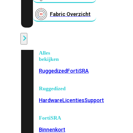
Fabric Overzicht
Industrieel
Alles
bekijken
Ruggedized
FortiSRA
Ruggedized
Hardware
Licenties
Support
FortiSRA
Binnenkort