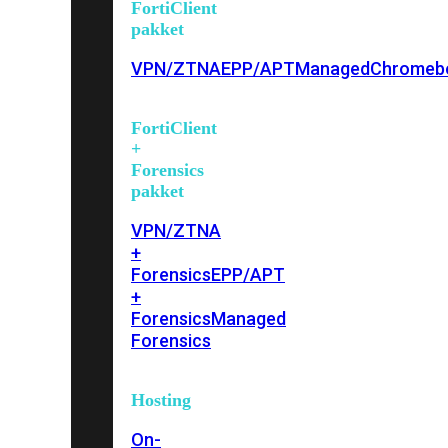
FortiClient
pakket
VPN/ZTNA
EPP/APT
Managed
Chromeb
FortiClient
+
Forensics
pakket
VPN/ZTNA
+
Forensics
EPP/APT
+
Forensics
Managed
Forensics
Hosting
On-