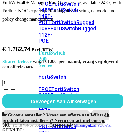
FortiWiFi-40F Managed FortiGate service, available 24×7, with
FPOE
FortiSwitch
148F
FortiSwitch
Fortinet NOC experts performing device setup, network, and
148F-
policy change management
POE
FortiSwitchRugged
108F
FortiSwitchRugged
112F-
POE
€
1.762,74
FortiSwitch
200
Shared beheer
vanaf €129,- per maand, vraag vrijblijvend
Series
een offerte aan.
FortiSwitch
FortiWiFi-
224D-
40F
FPOE
FortiSwitch
Managed
248D
FortiSwitch
FortiGate
224E
Fortiswitch
Toevoegen Aan Winkelwagen
service
224E-
aantal
POE
FortiSwitch
Grotere aantallen? Vraag een offerte aan.
Wilt u dit
248E-
product laten installeren? Neem contact met ons op.
SKU:
Categorieën:
POE
FortiSwitch
FC-10-W040F-660-02-12
Uncategorized
,
FortiWiFi
GTIN/UPC: