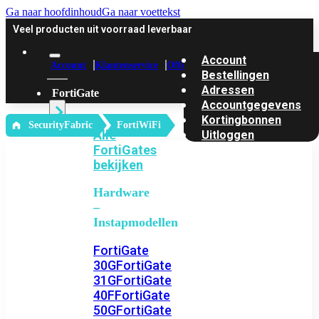
Ga naar hoofdinhoud
Ga naar voettekst
Veel producten uit voorraad leverbaar
Account
Account
Klantenservice
Offerte
Bestellingen
Adressen
FortiGate
Accountgegevens
Kortingbonnen
‎ SecurityFabric
FortiWiFi
Alle
Uitloggen
FortiGates
bekijken
Hardware
–
Instapmodellen
FortiGate
30G
FortiGate
31G
FortiGate
40F
FortiGate
50G
FortiGate