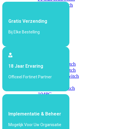
648F
FortiSwitch
648F-
FPOE
Gratis Verzending
Bij Elke Bestelling
FortiSwitch
1000
Series
FortiSwitch
1024E
FortiSwitch
18 Jaar Ervaring
1048E
FortiSwitch
T1024E
FortiSwitch
Officeel Fortinet Partner
T1024F-
FPOE
FortiSwitch
1048G
FortiSwitch
2000
Implementatie & Beheer
Series
Mogelijk Voor Uw Organisatie