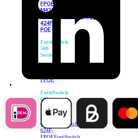
FPOE
FortiSwitch
M426E-
FPOE
FortiSwitchRugged
424F-
POE
FortiSwitch
500
Series
FortiSwitch
548D-
FPOE
FortiSwitch
600
Series
FortiSwitch
624F
FortiSwitch
624F-
FPOE
FortiSwitch