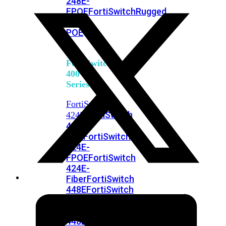
248E-
FPOE
FortiSwitchRugged
216F-
POE
FortiSwitch
400
Series
FortiSwitch
FortiSwitch
424E
424E-
POE
FortiSwitch
424E-
FPOE
FortiSwitch
424E-
Fiber
FortiSwitch
448E
FortiSwitch
448E-
POE
FortiSwitch
448E-