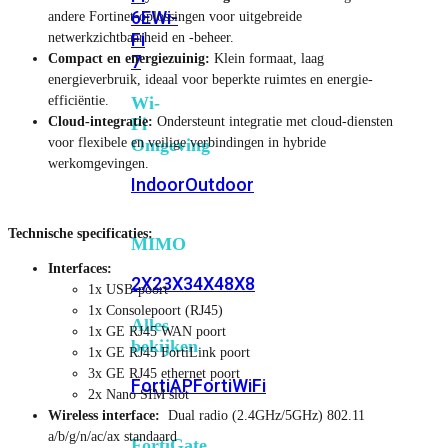
6E
Wi-
andere Fortinet-oplossingen voor uitgebreide
Fi
netwerkzichtbaarheid en -beheer.
Compact en energiezuinig:
Klein formaat, laag
7
energieverbruik, ideaal voor beperkte ruimtes en energie-
efficiëntie.
Wi-
Cloud-integratie:
Ondersteunt integratie met cloud-diensten
Fi
voor flexibele en veilige verbindingen in hybride
Omgeving
werkomgevingen.
Indoor
Outdoor
Technische specificaties:
MIMO
Interfaces:
2X2
3X3
4X4
8X8
1x USB-poort
1x Consolepoort (RJ45)
Alles
1x GE RJ45 WAN poort
bekijken
1x GE RJ45 FortiLink poort
3x GE RJ45 ethernet poort
FortiAP
FortiWiFi
2x Nano SIM slot
Wireless interface:
Dual radio (2.4GHz/5GHz) 802.11
a/b/g/n/ac/ax standaard
FortiGate