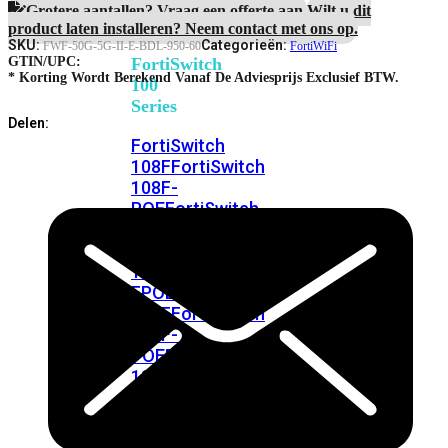
FortiSwitches
Maanden
Grotere aantallen? Vraag een offerte aan.
Wilt u dit
bekijken
Unified
product laten installeren? Neem contact met ons op.
Threat
SKU:
Categorieën:
FWF-50G-5G-II-E-BDL-950-60
FortiWiFi
Protection
FortiSwitch
GTIN/UPC:
aantal
* Korting Wordt Berekend Vanaf De Adviesprijs Exclusief BTW.
100
Series
Delen:
FortiSwitch
108F
FortiSwitch
108F-
POE
FortiSwitch
108F-
FPOE
FortiSwitch
110G-
FPOE
FortiSwitch
124F
FortiSwitch
124F-
POE
FortiSwitch
124F-
FPOE
FortiSwitch
124G
FortiSwitch
124G-