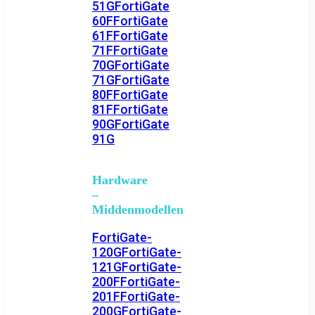
51G
FortiGate
60F
FortiGate
61F
FortiGate
71F
FortiGate
70G
FortiGate
71G
FortiGate
80F
FortiGate
81F
FortiGate
90G
FortiGate
91G
Hardware
–
Middenmodellen
FortiGate-
120G
FortiGate-
121G
FortiGate-
200F
FortiGate-
201F
FortiGate-
200G
FortiGate-