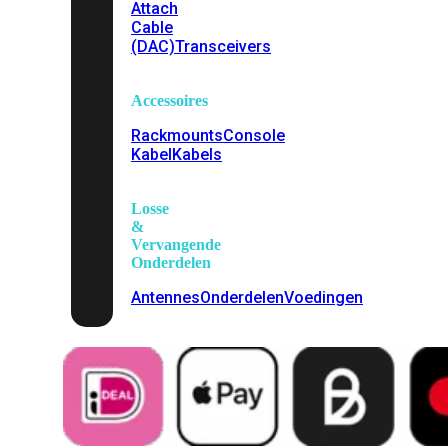
Attach
Cable
(DAC)
Transceivers
Accessoires
Rackmounts
Console
Kabel
Kabels
Losse
&
Vervangende
Onderdelen
Antennes
Onderdelen
Voedingen