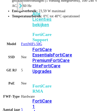
gelijkstroomvoedingen (1 voeding meegeleverd), 100–240 V
AC, 50/60 Hz
Energieverbruik:
23,59 W maximaal
Alle
Temperatuurbereik:
0°C tot 40°C operationeel
Licenties
bekijken
FortiCare
Support
Model
FortiWiFi-50G
FortiCare
Essentials
FortiCare
SSD
Nee
Premium
FortiCare
Elite
FortiCare
GE RJ
5
Upgrades
PoE
Nee
FortiCare
RMA
FWF-Type
Hardware
FortiCare
1
Aantal jaar
5