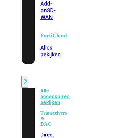
Add-
on
SD-
WAN
FortiCloud
Alles
bekijken
Accessoires
Alle
accessoires
bekijken
Transceivers
&
DAC
Direct