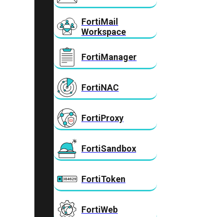
FortiMail
Workspace
FortiManager
FortiNAC
FortiProxy
FortiSandbox
FortiToken
FortiWeb