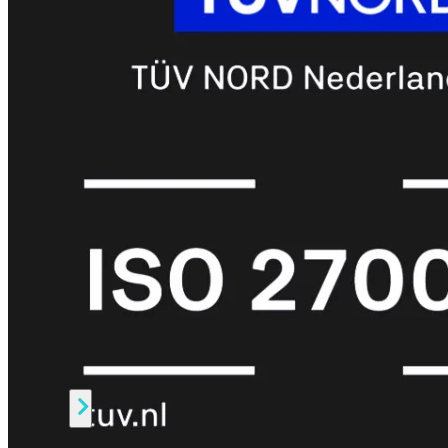
Protection
Enterprise
Protection
SOC
as
a
Service
Alles
bekijken
FortiCare
Security
Bundels
SOC
as
a
Service
Endpoint
Beveiliging