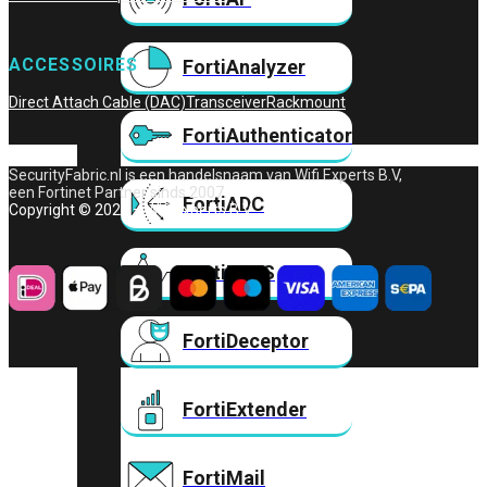
ACCESSOIRES
FortiAnalyzer
Direct Attach Cable (DAC)
Transceiver
Rackmount
FortiAuthenticator
SecurityFabric.nl is een handelsnaam van Wifi Experts B.V,
een Fortinet Partner sinds 2007.
FortiADC
Copyright © 2026 – Wifi Experts B.V.
FortiDDoS
FortiDeceptor
FortiExtender
FortiMail