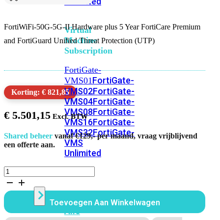
Unlimited
FortiWiFi-50G-5G-II Hardware plus 5 Year FortiCare Premium
Virtual
Machine
and FortiGuard Unified Threat Protection (UTP)
Subscription
FortiGate-
FortiGate-
VMS01
VMS02
FortiGate-
Korting: € 821,85
VMS04
FortiGate-
VMS08
FortiGate-
€
5.501,15
VMS16
FortiGate-
VMS32
FortiGate-
Shared beheer
vanaf €129,- per maand, vraag vrijblijvend
VMS
een offerte aan.
Unlimited
FortiWiFi
50G
Switch
5G
II
Toevoegen Aan Winkelwagen
Bundel
Alle
60