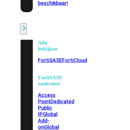
beschikbaar!
Cloud
Alle
bekijken
FortiSASE
FortiCloud
FortiSASE
onderdeel
Access
Point
Dedicated
Public
IP
Global
Add-
on
Global