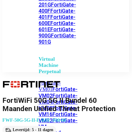
201G
FortiGate-
400F
FortiGate-
401F
FortiGate-
600E
FortiGate-
601E
FortiGate-
900G
FortiGate-
901G
Virtual
Machine
Perpetual
FortiGate-
FortiGate-
VM01
VM02
FortiGate-
FortiWiFi 50G 5G II Bundel 60
VM04
FortiGate-
Maanden Unified Threat Protection
VM08
FortiGate-
VM16
FortiGate-
VM32
FortiGate-
FWF-50G-5G-II-E-BDL-950-60
VM
Levertijd: 5 - 11 dagen