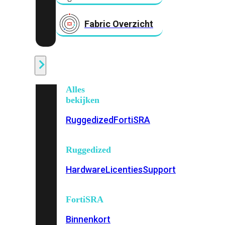
Fabric Overzicht
Industrieel
Alles
bekijken
Ruggedized
FortiSRA
Ruggedized
Hardware
Licenties
Support
FortiSRA
Binnenkort