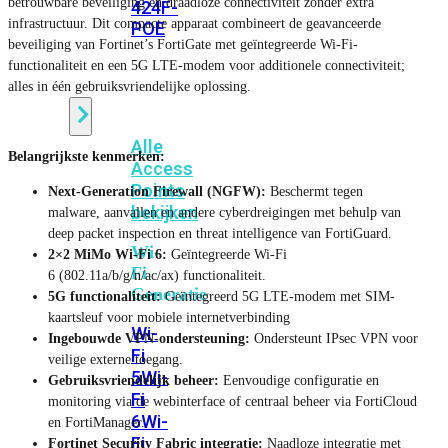
betrouwbare beveiliging en draadloze connectiviteit zonder extra
424F-
infrastructuur. Dit compacte apparaat combineert de geavanceerde
POE
beveiliging van Fortinet’s FortiGate met geïntegreerde Wi-Fi-
functionaliteit en een 5G LTE-modem voor additionele connectiviteit;
alles in één gebruiksvriendelijke oplossing.
WiFi
Alle
Belangrijkste kenmerken:
Access
Points
Next-Generation Firewall (NGFW):
Beschermt tegen
bekijken
malware, aanvallen en andere cyberdreigingen met behulp van
deep packet inspection en threat intelligence van FortiGuard.
Wi-
2×2 MiMo Wi-Fi 6:
Geïntegreerde Wi-Fi
Fi
6 (802.11a/b/g/n/ac/ax) functionaliteit.
Generatie
5G functionaliteit:
Geïntegreerd 5G LTE-modem met SIM-
kaartsleuf voor mobiele internetverbinding
Wi-
Ingebouwde VPN-ondersteuning:
Ondersteunt IPsec VPN voor
Fi
veilige externe toegang.
5
Wi-
Gebruiksvriendelijk beheer:
Eenvoudige configuratie en
Fi
monitoring via de webinterface of centraal beheer via FortiCloud
6
Wi-
en FortiManager.
Fi
Fortinet Security Fabric integratie:
Naadloze integratie met