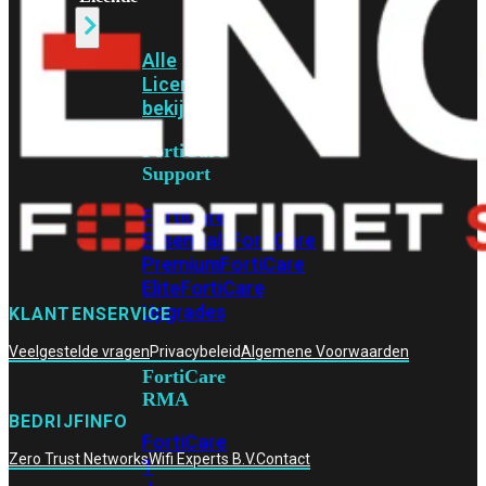
Alle
Licenties
bekijken
FortiCare
Support
FortiCare
Essentials
FortiCare
Premium
FortiCare
Elite
FortiCare
Upgrades
KLANTENSERVICE
Veelgestelde vragen
Privacybeleid
Algemene Voorwaarden
FortiCare
RMA
BEDRIJFINFO
FortiCare
Zero Trust Networks
Wifi Experts B.V.
Contact
1