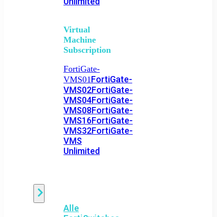
Unlimited
Virtual
Machine
Subscription
FortiGate-
FortiGate-
VMS01
VMS02
FortiGate-
VMS04
FortiGate-
VMS08
FortiGate-
VMS16
FortiGate-
VMS32
FortiGate-
VMS
Unlimited
Switch
Alle