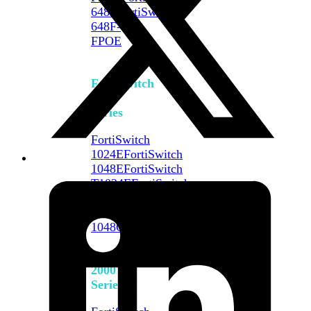
648F
FortiSwitch
648F-
FPOE
FortiSwitch
1000
Series
FortiSwitch
1024E
FortiSwitch
1048E
FortiSwitch
T1024E
FortiSwitch
T1024F-
FPOE
FortiSwitch
1048G
FortiSwitch
2000
Series