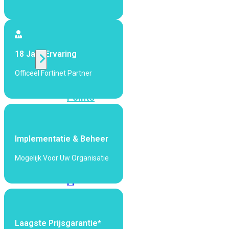
424F-
POE
WiFi
18 Jaar Ervaring
Officeel Fortinet Partner
Alle
Access
Points
bekijken
Wi-
Implementatie & Beheer
Fi
Generatie
Mogelijk Voor Uw Organisatie
Wi-
Fi
5
Wi-
Fi
6
Wi-
Laagste Prijsgarantie*
Fi