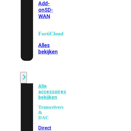
Add-
on
SD-
WAN
FortiCloud
Alles
bekijken
Accessoires
Alle
accessoires
bekijken
Transceivers
&
DAC
Direct