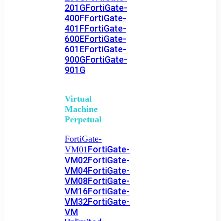
201G
FortiGate-
400F
FortiGate-
401F
FortiGate-
600E
FortiGate-
601E
FortiGate-
900G
FortiGate-
901G
Virtual
Machine
Perpetual
FortiGate-
FortiGate-
VM01
VM02
FortiGate-
VM04
FortiGate-
VM08
FortiGate-
VM16
FortiGate-
VM32
FortiGate-
VM