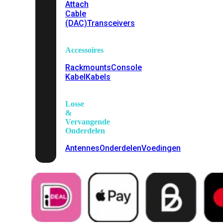
Attach
Cable
(DAC)
Transceivers
Accessoires
Rackmounts
Console
Kabel
Kabels
Losse
&
Vervangende
Onderdelen
Antennes
Onderdelen
Voedingen