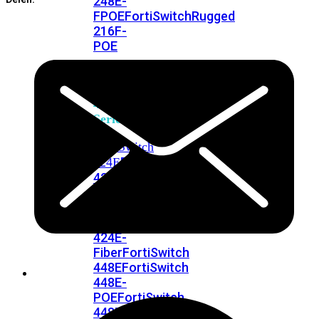
248E-
FPOE
FortiSwitchRugged
216F-
POE
FortiSwitch
400
Series
FortiSwitch
FortiSwitch
424E
424E-
POE
FortiSwitch
424E-
FPOE
FortiSwitch
424E-
Fiber
FortiSwitch
448E
FortiSwitch
448E-
POE
FortiSwitch
448E-