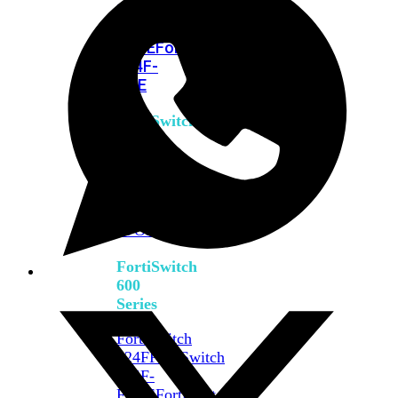
FPOE
FortiSwitch
M426E-
FPOE
FortiSwitchRugged
424F-
POE
FortiSwitch
500
Series
FortiSwitch
548D-
FPOE
FortiSwitch
600
Series
FortiSwitch
624F
FortiSwitch
624F-
FPOE
FortiSwitch