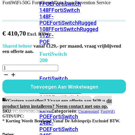
FortiWiFi-50G FortiGuard Data Loss Prevention Service
FPOE
FortiSwitch
148F
FortiSwitch
148F-
POE
FortiSwitchRugged
108F
FortiSwitchRugged
€
410,70
112F-
POE
Shared beheer
vanaf €129,- per maand, vraag vrijblijvend
een offerte aan.
FortiSwitch
200
Series
FortiWiFi-
50G
FortiSwitch
FortiGuard
Data
224D-
Toevoegen Aan Winkelwagen
Loss
FPOE
FortiSwitch
Prevention
248D
FortiSwitch
Service
Grotere aantallen? Vraag een offerte aan.
Wilt u dit
224E
Fortiswitch
aantal
product laten installeren? Neem contact met ons op.
224E-
SKU:
Categorieën:
FC-10-FW50G-589-02-36
Uncategorized
,
FortiWiFi
POE
FortiSwitch
GTIN/UPC:
* Korting Wordt Berekend Vanaf De Adviesprijs Exclusief BTW.
248E-
POE
FortiSwitch
Delen: