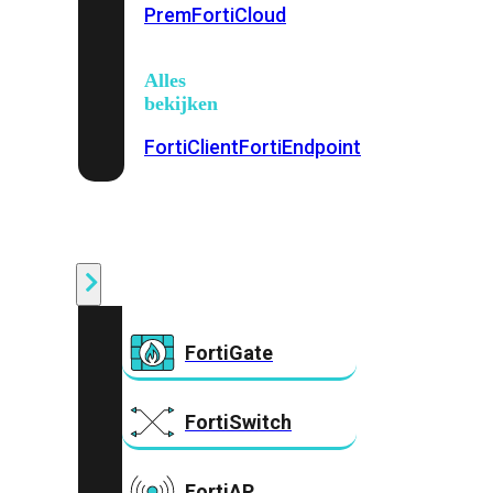
Prem
FortiCloud
Alles
bekijken
FortiClient
FortiEndpoint
Security
Fabric
Producten
FortiGate
FortiSwitch
FortiAP