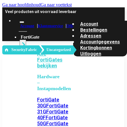
Ga naar hoofdinhoud
Ga naar voettekst
Veel producten uit voorraad leverbaar
Account
Account
Klantenservice
Offerte
Bestellingen
Adressen
FortiGate
Accountgegevens
Kortingbonnen
‎ SecurityFabric
Uncategorized
Alle
Uitloggen
FortiGates
bekijken
Hardware
–
Instapmodellen
FortiGate
30G
FortiGate
31G
FortiGate
40F
FortiGate
50G
FortiGate