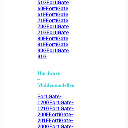
51G
FortiGate
60F
FortiGate
61F
FortiGate
71F
FortiGate
70G
FortiGate
71G
FortiGate
80F
FortiGate
81F
FortiGate
90G
FortiGate
91G
Hardware
–
Middenmodellen
FortiGate-
120G
FortiGate-
121G
FortiGate-
200F
FortiGate-
201F
FortiGate-
200G
FortiGate-