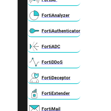
FortiAnalyzer
FortiAuthenticator
FortiADC
FortiDDoS
FortiDeceptor
FortiExtender
FortiMail