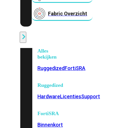
Fabric Overzicht
Industrieel
Alles
bekijken
Ruggedized
FortiSRA
Ruggedized
Hardware
Licenties
Support
FortiSRA
Binnenkort