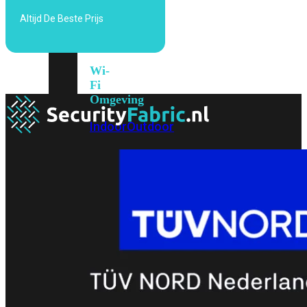
6E
Wi-
Altijd De Beste Prijs
Fi
7
Wi-
Fi
Omgeving
Indoor
Outdoor
MIMO
2X2
3X3
4X4
8X8
Alles
bekijken
FortiAP
FortiWiFi
FortiGate