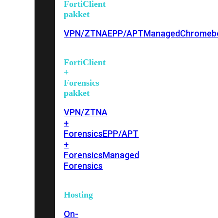
FortiClient
pakket
VPN/ZTNA
EPP/APT
Managed
Chromeb
FortiClient
+
Forensics
pakket
VPN/ZTNA
+
Forensics
EPP/APT
+
Forensics
Managed
Forensics
Hosting
On-