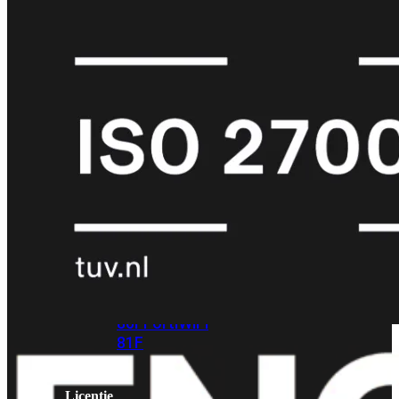
met
Wi-
Fi
(FortiWiFi)
FortiWiFi
30G
FortiWiFi
31G
FortiWiFi
40F
FortiWiFi
50G
FortiWiFi
51G
FortiWiFi
60F
FortiWiFi
61F
FortiWiFi
70G
FortiWiFi
71G
FortiWiFi
80F
FortiWiFi
81F
Licentie