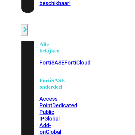
beschikbaar!
Cloud
Alle
bekijken
FortiSASE
FortiCloud
FortiSASE
onderdeel
Access
Point
Dedicated
Public
IP
Global
Add-
on
Global