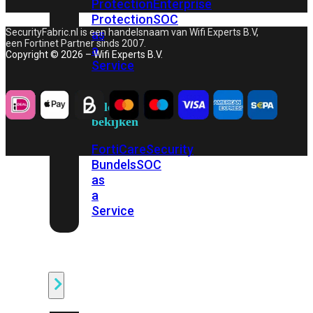
Protection
Enterprise
Protection
SOC
SecurityFabric.nl is een handelsnaam van Wifi Experts B.V,
as
een Fortinet Partner sinds 2007.
a
Copyright © 2026 – Wifi Experts B.V.
Service
Alles
bekijken
FortiCare
Security
Bundels
SOC
as
a
Service
Endpoint
Beveiliging