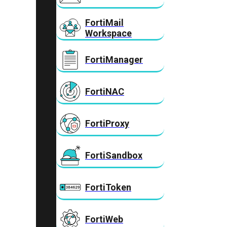
FortiMail
Workspace
FortiManager
FortiNAC
FortiProxy
FortiSandbox
FortiToken
FortiWeb