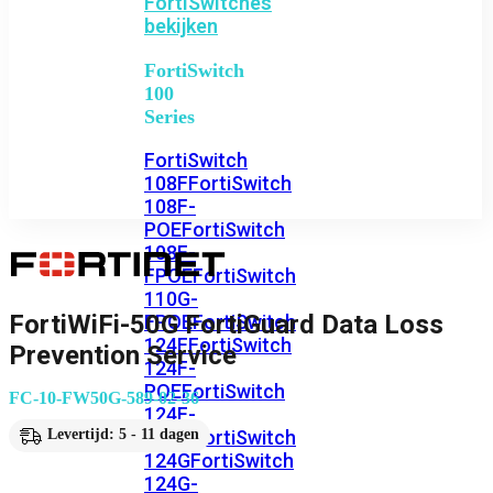
FortiSwitches
bekijken
FortiSwitch
100
Series
FortiSwitch
108F
FortiSwitch
108F-
POE
FortiSwitch
108F-
FPOE
FortiSwitch
110G-
FortiWiFi-50G FortiGuard Data Loss
FPOE
FortiSwitch
124F
FortiSwitch
Prevention Service
124F-
POE
FortiSwitch
FC-10-FW50G-589-02-36
124F-
FPOE
FortiSwitch
Levertijd: 5 - 11 dagen
124G
FortiSwitch
124G-