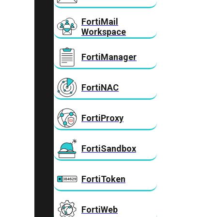
FortiMail
Workspace
FortiManager
FortiNAC
FortiProxy
FortiSandbox
FortiToken
FortiWeb