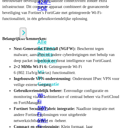
betrouwbare beveiliging en draadloze connectiviteit zonder extra
424F-
infrastructuur. Dit compacte apparaat combineert de geavanceerde
POE
beveiliging van Fortinet’s FortiGate met geïntegreerde Wi-Fi-
functionaliteit, in één gebruiksvriendelijke oplossing.
WiFi
Belangrijkste kenmerken:
Alle
Access
Next-Generation Firewall (NGFW):
Beschermt tegen
Points
malware, aanvallen en andere cyberdreigingen met behulp van
bekijken
deep packet inspection en threat intelligence van FortiGuard.
2×2 MiMo Wi-Fi 6:
Geïntegreerde Wi-Fi
Wi-
6 (802.11a/b/g/n/ac/ax) functionaliteit.
Fi
Ingebouwde VPN-ondersteuning:
Ondersteunt IPsec VPN voor
Generatie
veilige externe toegang.
Gebruiksvriendelijk beheer:
Eenvoudige configuratie en
Wi-
monitoring via de webinterface of centraal beheer via FortiCloud
Fi
en FortiManager.
5
Wi-
Fortinet Security Fabric integratie:
Naadloze integratie met
Fi
andere Fortinet-oplossingen voor uitgebreide
6
Wi-
netwerkzichtbaarheid en -beheer.
Fi
Compact en energiezuinig:
Klein formaat, laag