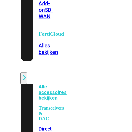
Add-
on
SD-
WAN
FortiCloud
Alles
bekijken
Accessoires
Alle
accessoires
bekijken
Transceivers
&
DAC
Direct