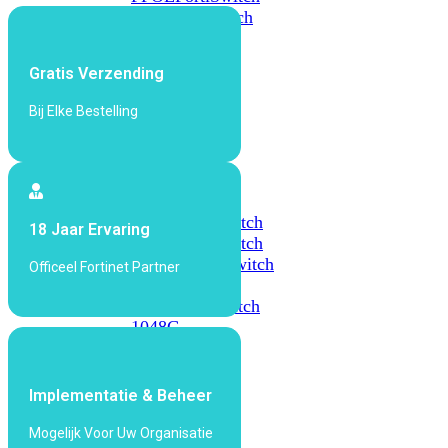
648F
FortiSwitch
648F-
FPOE
Gratis Verzending
Bij Elke Bestelling
FortiSwitch
1000
Series
FortiSwitch
1024E
FortiSwitch
18 Jaar Ervaring
1048E
FortiSwitch
T1024E
FortiSwitch
Officeel Fortinet Partner
T1024F-
FPOE
FortiSwitch
1048G
FortiSwitch
2000
Implementatie & Beheer
Series
Mogelijk Voor Uw Organisatie