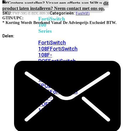
FortiSwitches
Protection
Grotere aantallen? Vraag een offerte aan.
Wilt u dit
bekijken
aantal
product laten installeren? Neem contact met ons op.
SKU:
Categorieën:
FWF-50G-E-BDL-809-36
FortiWiFi
FortiSwitch
GTIN/UPC:
* Korting Wordt Berekend Vanaf De Adviesprijs Exclusief BTW.
100
Series
Delen:
FortiSwitch
108F
FortiSwitch
108F-
POE
FortiSwitch
108F-
FPOE
FortiSwitch
110G-
FPOE
FortiSwitch
124F
FortiSwitch
124F-
POE
FortiSwitch
124F-
FPOE
FortiSwitch
124G
FortiSwitch
124G-