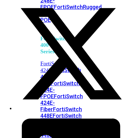
248E-
FPOE
FortiSwitchRugged
216F-
POE
FortiSwitch
400
Series
FortiSwitch
FortiSwitch
424E
424E-
POE
FortiSwitch
424E-
FPOE
FortiSwitch
424E-
Fiber
FortiSwitch
448E
FortiSwitch
448E-
POE
FortiSwitch
448E-