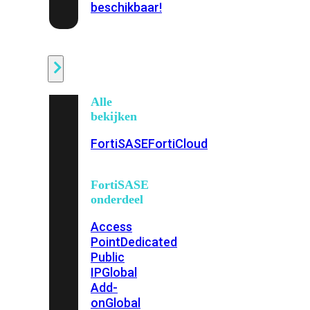
beschikbaar!
Cloud
Alle
bekijken
FortiSASE
FortiCloud
FortiSASE
onderdeel
Access
Point
Dedicated
Public
IP
Global
Add-
on
Global