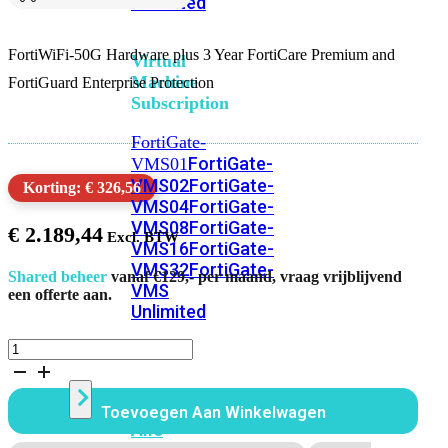
Unlimited
FortiWiFi-50G Hardware plus 3 Year FortiCare Premium and
Virtual
Machine
FortiGuard Enterprise Protection
Subscription
FortiGate-
FortiGate-
VMS01
VMS02
FortiGate-
Korting: € 326,56
VMS04
FortiGate-
VMS08
FortiGate-
€
2.189,44
VMS16
FortiGate-
VMS32
FortiGate-
Shared beheer
vanaf €129,- per maand, vraag vrijblijvend
VMS
een offerte aan.
Unlimited
FortiWiFi
50G
Switch
Bundel
36
Toevoegen Aan Winkelwagen
Maanden
Alle
Enterprise