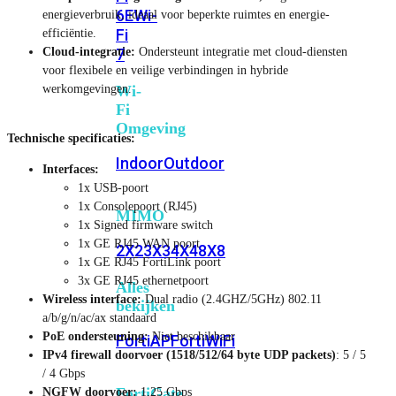
6E
Wi-
energieverbruik, ideaal voor beperkte ruimtes en energie-
Fi
efficiëntie.
Cloud-integratie:
Ondersteunt integratie met cloud-diensten
7
voor flexibele en veilige verbindingen in hybride
werkomgevingen.
Wi-
Fi
Omgeving
Technische specificaties:
Indoor
Outdoor
Interfaces:
1x USB-poort
1x Consolepoort (RJ45)
MIMO
1x Signed firmware switch
1x GE RJ45 WAN poort
2X2
3X3
4X4
8X8
1x GE RJ45 FortiLink poort
3x GE RJ45 ethernetpoort
Alles
Wireless interface:
Dual radio (2.4GHZ/5GHz) 802.11
bekijken
a/b/g/n/ac/ax standaard
PoE ondersteuning:
Niet beschikbaar
FortiAP
FortiWiFi
IPv4 firewall doorvoer (1518/512/64 byte UDP packets)
: 5 / 5
/ 4 Gbps
FortiGate
NGFW doorvoer:
1,25 Gbps