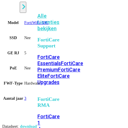
Alle
Licenties
Model
FortiWiFi-50G
bekijken
SSD
Nee
FortiCare
Support
GE RJ
5
FortiCare
Essentials
FortiCare
PoE
Nee
Premium
FortiCare
Elite
FortiCare
Upgrades
FWF-Type
Hardware
Aantal jaar
3
FortiCare
RMA
FortiCare
1
Datasheet:
download