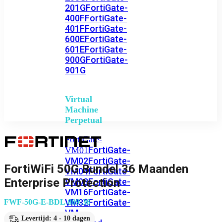
201G
FortiGate-
400F
FortiGate-
401F
FortiGate-
600E
FortiGate-
601E
FortiGate-
900G
FortiGate-
901G
Virtual
Machine
Perpetual
FortiGate-
FortiGate-
VM01
VM02
FortiGate-
FortiWiFi 50G Bundel 36 Maanden
VM04
FortiGate-
Enterprise Protection
VM08
FortiGate-
VM16
FortiGate-
VM32
FortiGate-
FWF-50G-E-BDL-809-36
VM
Levertijd: 4 - 10 dagen