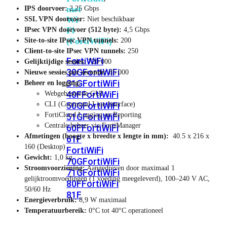
met
IPS doorvoer:
2,25 Gbps
Wi-
SSL VPN doorvoer:
Niet beschikbaar
Fi
IPsec VPN doorvoer (512 byte):
4,5 Gbps
(FortiWiFi)
Site-to-site IPsec VPN tunnels:
200
Client-to-site IPsec VPN tunnels:
250
FortiWiFi
Gelijktijdige sessies:
720 000
30G
FortiWiFi
Nieuwe sessies per seconde:
85 000
31G
FortiWiFi
Beheer en logging:
40F
FortiWiFi
Webgebaseerde GUI
CLI (Command Line Interface)
50G
FortiWiFi
FortiCloud Logging en Reporting
51G
FortiWiFi
Centrale beheer via FortiManager
60F
FortiWiFi
Afmetingen (hoogte x breedte x lengte in mm):
40.5 x 216 x
61F
160 (Desktop)
FortiWiFi
Gewicht:
1,0 kg
70G
FortiWiFi
Stroomvoorziening:
Aangedreven door maximaal 1
71G
FortiWiFi
gelijktroomvoedingen (1 voeding meegeleverd), 100–240 V AC,
80F
FortiWiFi
50/60 Hz
81F
Energieverbruik:
8,9 W maximaal
Temperatuurbereik:
0°C tot 40°C operationeel
Licentie