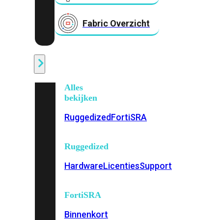
Fabric Overzicht
Industrieel
Alles
bekijken
Ruggedized
FortiSRA
Ruggedized
Hardware
Licenties
Support
FortiSRA
Binnenkort