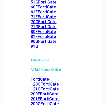
51G
FortiGate
60F
FortiGate
61F
FortiGate
71F
FortiGate
70G
FortiGate
71G
FortiGate
80F
FortiGate
81F
FortiGate
90G
FortiGate
91G
Hardware
–
Middenmodellen
FortiGate-
120G
FortiGate-
121G
FortiGate-
200F
FortiGate-
201F
FortiGate-
200G
FortiGate-