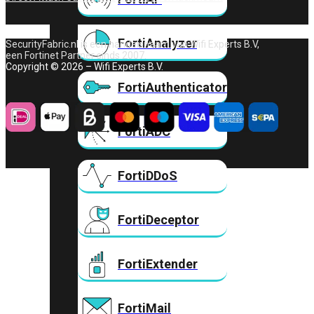
FortiAnalyzer
SecurityFabric.nl is een handelsnaam van Wifi Experts B.V,
een Fortinet Partner sinds 2007.
Copyright © 2026 – Wifi Experts B.V.
FortiAuthenticator
FortiADC
FortiDDoS
FortiDeceptor
FortiExtender
FortiMail