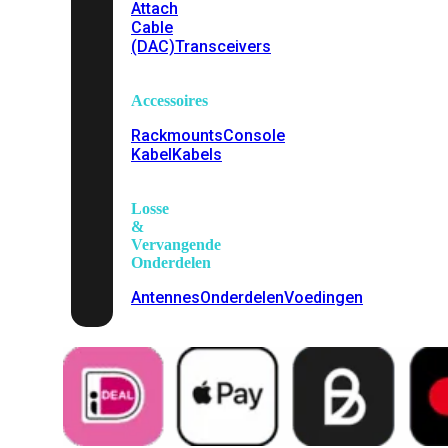
Attach
Cable
(DAC)
Transceivers
Accessoires
Rackmounts
Console
Kabel
Kabels
Losse
&
Vervangende
Onderdelen
Antennes
Onderdelen
Voedingen