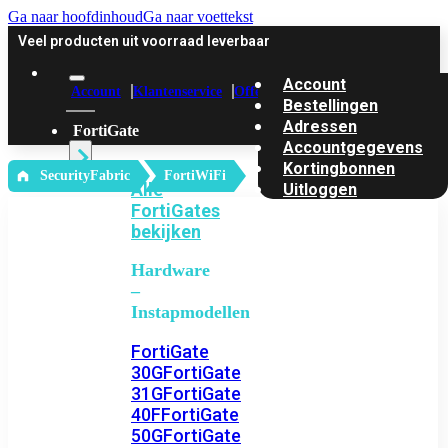
Ga naar hoofdinhoud
Ga naar voettekst
Veel producten uit voorraad leverbaar
Account
Account
Klantenservice
Offerte
Bestellingen
Adressen
FortiGate
Accountgegevens
Kortingbonnen
‎ SecurityFabric
FortiWiFi
Alle
Uitloggen
FortiGates
bekijken
Hardware
–
Instapmodellen
FortiGate
30G
FortiGate
31G
FortiGate
40F
FortiGate
50G
FortiGate