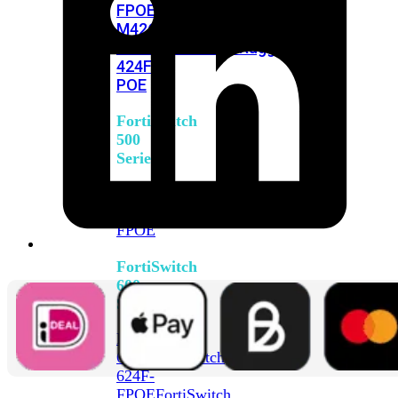
FPOE
FortiSwitch
M426E-
FPOE
FortiSwitchRugged
424F-
POE
FortiSwitch
500
Series
FortiSwitch
548D-
FPOE
FortiSwitch
600
Series
FortiSwitch
624F
FortiSwitch
624F-
FPOE
FortiSwitch