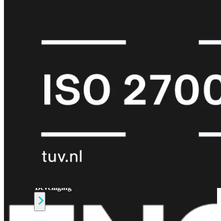
Protection
Enterprise
Protection
SOC
as
a
Service
Alles
bekijken
FortiCare
Security
Bundels
SOC
as
a
Service
Endpoint
Beveiliging