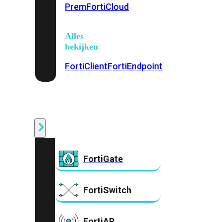
Prem
FortiCloud
Alles
bekijken
FortiClient
FortiEndpoint
Security
Fabric
Producten
FortiGate
FortiSwitch
FortiAP