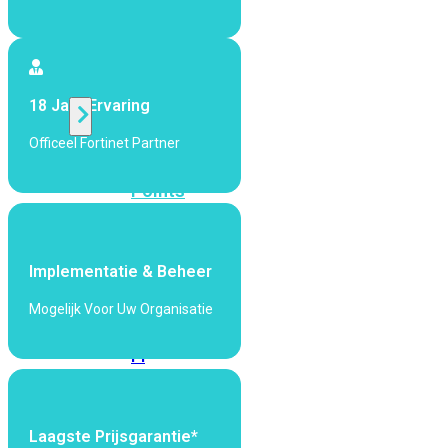
424F-
POE
WiFi
18 Jaar Ervaring
Officeel Fortinet Partner
Alle
Access
Points
bekijken
Wi-
Implementatie & Beheer
Fi
Generatie
Mogelijk Voor Uw Organisatie
Wi-
Fi
5
Wi-
Fi
6
Wi-
Laagste Prijsgarantie*
Fi