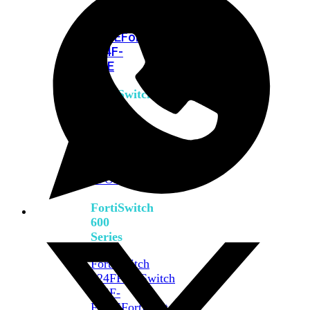
FPOE
FortiSwitch
M426E-
FPOE
FortiSwitchRugged
424F-
POE
FortiSwitch
500
Series
FortiSwitch
548D-
FPOE
FortiSwitch
600
Series
FortiSwitch
624F
FortiSwitch
624F-
FPOE
FortiSwitch