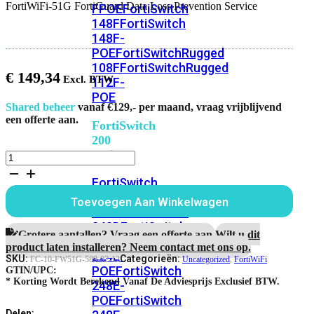
FortiWiFi-51G FortiGuard Data Loss Prevention Service
FPOE
FortiSwitch
148F
FortiSwitch
148F-
POE
FortiSwitchRugged
108F
FortiSwitchRugged
€
149,34
112F-
POE
Shared beheer
vanaf €129,- per maand, vraag vrijblijvend
een offerte aan.
FortiSwitch
200
Series
FortiWiFi-
51G
FortiSwitch
FortiGuard
Data
224D-
Toevoegen Aan Winkelwagen
Loss
FPOE
FortiSwitch
Prevention
248D
FortiSwitch
Service
Grotere aantallen? Vraag een offerte aan.
Wilt u dit
224E
Fortiswitch
aantal
product laten installeren? Neem contact met ons op.
224E-
SKU:
Categorieën:
FC-10-FW51G-589-02-12
Uncategorized
,
FortiWiFi
POE
FortiSwitch
GTIN/UPC:
* Korting Wordt Berekend Vanaf De Adviesprijs Exclusief BTW.
248E-
POE
FortiSwitch
Delen: