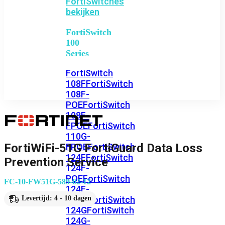
FortiSwitches
bekijken
FortiSwitch
100
Series
FortiSwitch
108F
FortiSwitch
108F-
POE
FortiSwitch
108F-
FPOE
FortiSwitch
110G-
FortiWiFi-51G FortiGuard Data Loss
FPOE
FortiSwitch
124F
FortiSwitch
Prevention Service
124F-
POE
FortiSwitch
FC-10-FW51G-589-02-12
124F-
FPOE
FortiSwitch
Levertijd: 4 - 10 dagen
124G
FortiSwitch
124G-