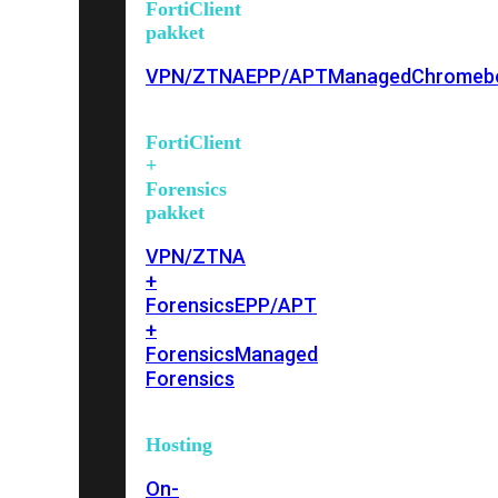
FortiClient
pakket
VPN/ZTNA
EPP/APT
Managed
Chromeb
FortiClient
+
Forensics
pakket
VPN/ZTNA
+
Forensics
EPP/APT
+
Forensics
Managed
Forensics
Hosting
On-