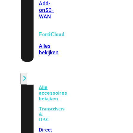
Add-
on
SD-
WAN
FortiCloud
Alles
bekijken
Accessoires
Alle
accessoires
bekijken
Transceivers
&
DAC
Direct