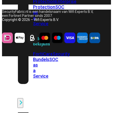
Protection
Enterprise
Protection
SOC
SecurityFabric.nl is een handelsnaam van Wifi Experts B.V,
as
een Fortinet Partner sinds 2007.
a
Copyright © 2026 – Wifi Experts B.V.
Service
Alles
bekijken
FortiCare
Security
Bundels
SOC
as
a
Service
Endpoint
Beveiliging