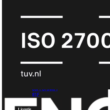
met
Wi-
Fi
(FortiWiFi)
FortiWiFi
30G
FortiWiFi
31G
FortiWiFi
40F
FortiWiFi
50G
FortiWiFi
51G
FortiWiFi
60F
FortiWiFi
61F
FortiWiFi
70G
FortiWiFi
71G
FortiWiFi
80F
FortiWiFi
81F
Licentie