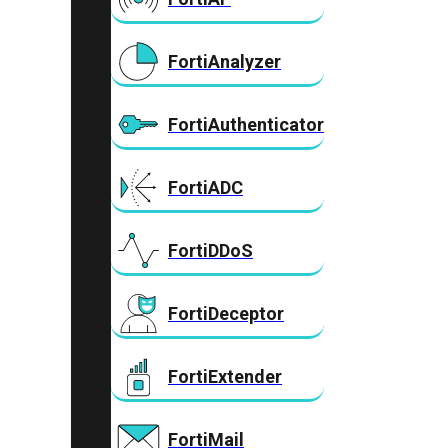
FortiAnalyzer
FortiAuthenticator
FortiADC
FortiDDoS
FortiDeceptor
FortiExtender
FortiMail