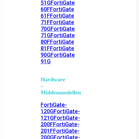
51G
FortiGate
60F
FortiGate
61F
FortiGate
71F
FortiGate
70G
FortiGate
71G
FortiGate
80F
FortiGate
81F
FortiGate
90G
FortiGate
91G
Hardware
–
Middenmodellen
FortiGate-
120G
FortiGate-
121G
FortiGate-
200F
FortiGate-
201F
FortiGate-
200G
FortiGate-