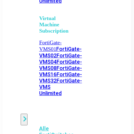
Unlimited
Virtual
Machine
Subscription
FortiGate-
FortiGate-
VMS01
VMS02
FortiGate-
VMS04
FortiGate-
VMS08
FortiGate-
VMS16
FortiGate-
VMS32
FortiGate-
VMS
Unlimited
Switch
Alle