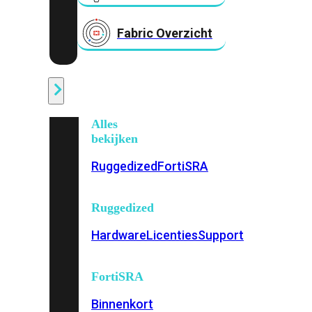
Fabric Overzicht
Industrieel
Alles
bekijken
Ruggedized
FortiSRA
Ruggedized
Hardware
Licenties
Support
FortiSRA
Binnenkort