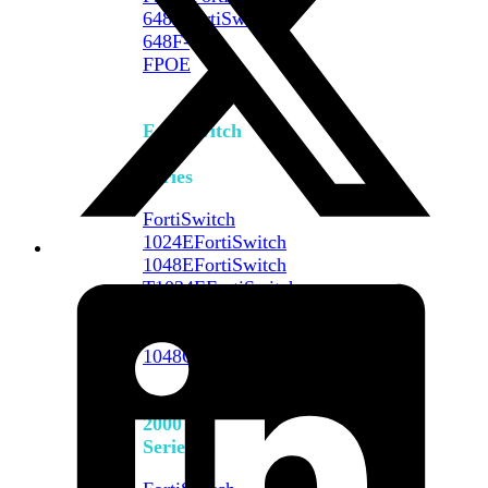
648F
FortiSwitch
648F-
FPOE
FortiSwitch
1000
Series
FortiSwitch
1024E
FortiSwitch
1048E
FortiSwitch
T1024E
FortiSwitch
T1024F-
FPOE
FortiSwitch
1048G
FortiSwitch
2000
Series