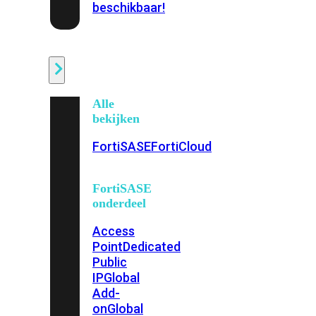
beschikbaar!
Cloud
Alle
bekijken
FortiSASE
FortiCloud
FortiSASE
onderdeel
Access
Point
Dedicated
Public
IP
Global
Add-
on
Global