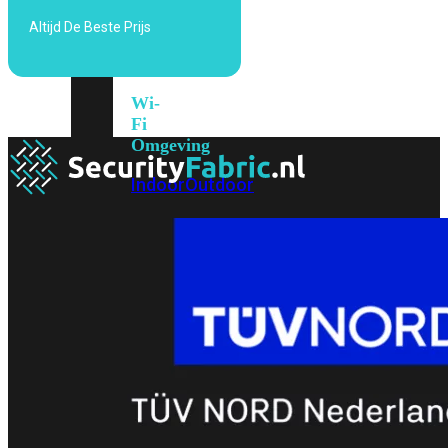
6E
Wi-
Altijd De Beste Prijs
Fi
7
Wi-
Fi
Omgeving
Indoor
Outdoor
MIMO
2X2
3X3
4X4
8X8
Alles
bekijken
FortiAP
FortiWiFi
FortiGate