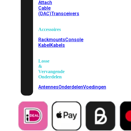
Attach
Cable
(DAC)
Transceivers
Accessoires
Rackmounts
Console
Kabel
Kabels
Losse
&
Vervangende
Onderdelen
Antennes
Onderdelen
Voedingen