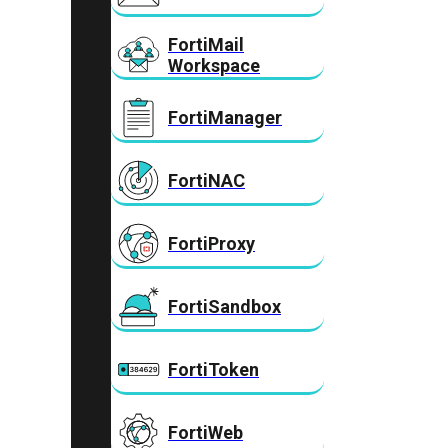
FortiMail
Workspace
FortiManager
FortiNAC
FortiProxy
FortiSandbox
FortiToken
FortiWeb