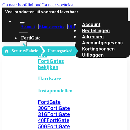
Ga naar hoofdinhoud
Ga naar voettekst
Veel producten uit voorraad leverbaar
Account
Account
Klantenservice
Offerte
Bestellingen
Adressen
FortiGate
Accountgegevens
Kortingbonnen
‎ SecurityFabric
Uncategorized
Alle
Uitloggen
FortiGates
bekijken
Hardware
–
Instapmodellen
FortiGate
30G
FortiGate
31G
FortiGate
40F
FortiGate
50G
FortiGate