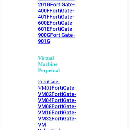
201G
FortiGate-
400F
FortiGate-
401F
FortiGate-
600E
FortiGate-
601E
FortiGate-
900G
FortiGate-
901G
Virtual
Machine
Perpetual
FortiGate-
FortiGate-
VM01
VM02
FortiGate-
VM04
FortiGate-
VM08
FortiGate-
VM16
FortiGate-
VM32
FortiGate-
VM