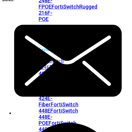
248E-
FPOE
FortiSwitchRugged
216F-
POE
FortiSwitch
400
Series
FortiSwitch
FortiSwitch
424E
424E-
POE
FortiSwitch
424E-
FPOE
FortiSwitch
424E-
Fiber
FortiSwitch
448E
FortiSwitch
448E-
POE
FortiSwitch
448E-