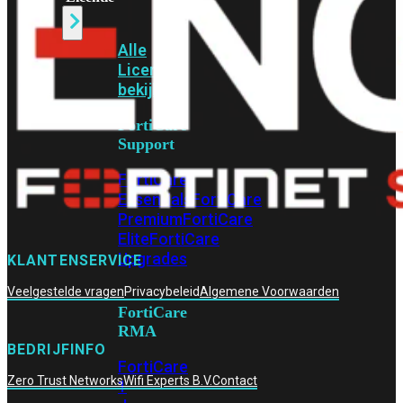
Alle
Licenties
bekijken
FortiCare
Support
FortiCare
Essentials
FortiCare
Premium
FortiCare
Elite
FortiCare
Upgrades
KLANTENSERVICE
Veelgestelde vragen
Privacybeleid
Algemene Voorwaarden
FortiCare
RMA
BEDRIJFINFO
FortiCare
Zero Trust Networks
Wifi Experts B.V.
Contact
1