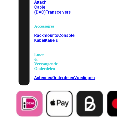
Attach
Cable
(DAC)
Transceivers
Accessoires
Rackmounts
Console
Kabel
Kabels
Losse
&
Vervangende
Onderdelen
Antennes
Onderdelen
Voedingen