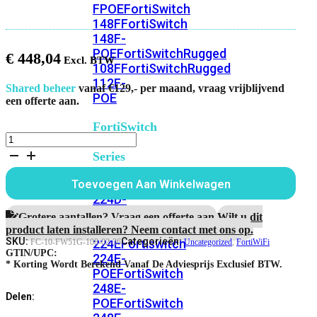
FPOE
FortiSwitch
148F
FortiSwitch
148F-
POE
FortiSwitchRugged
€
448,04
108F
FortiSwitchRugged
112F-
Shared beheer
vanaf €129,- per maand, vraag vrijblijvend
POE
een offerte aan.
FortiSwitch
FortiWiFi-
200
51G
Series
FortiGuard
IPS
FortiSwitch
Toevoegen Aan Winkelwagen
Service
224D-
aantal
FPOE
FortiSwitch
Grotere aantallen? Vraag een offerte aan.
Wilt u dit
248D
FortiSwitch
product laten installeren? Neem contact met ons op.
SKU:
Categorieën:
224E
Fortiswitch
FC-10-FW51G-108-02-36
Uncategorized
,
FortiWiFi
GTIN/UPC:
224E-
* Korting Wordt Berekend Vanaf De Adviesprijs Exclusief BTW.
POE
FortiSwitch
248E-
Delen:
POE
FortiSwitch