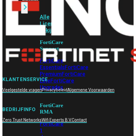
Alle
Licenties
bekijken
FortiCare
Support
FortiCare
Essentials
FortiCare
Premium
FortiCare
KLANTENSERVICE
Elite
FortiCare
Upgrades
Veelgestelde vragen
Privacybeleid
Algemene Voorwaarden
FortiCare
BEDRIJFINFO
RMA
Zero Trust Networks
Wifi Experts B.V.
Contact
FortiCare
1