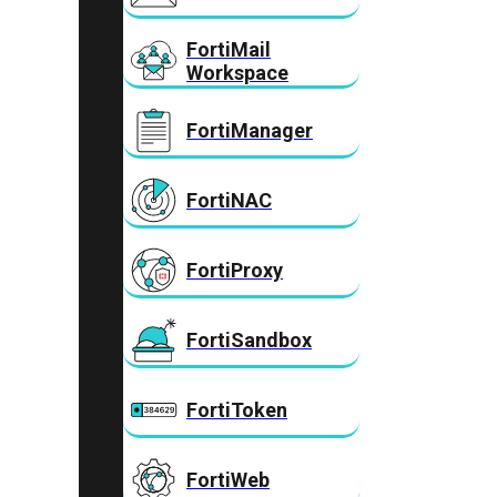
FortiMail
Workspace
FortiManager
FortiNAC
FortiProxy
FortiSandbox
FortiToken
FortiWeb