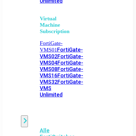
Unlimited
Virtual
Machine
Subscription
FortiGate-
FortiGate-
VMS01
VMS02
FortiGate-
VMS04
FortiGate-
VMS08
FortiGate-
VMS16
FortiGate-
VMS32
FortiGate-
VMS
Unlimited
Switch
Alle