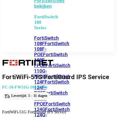
FortiSwitches
bekijken
FortiSwitch
100
Series
FortiSwitch
108F
FortiSwitch
108F-
POE
FortiSwitch
108F-
FPOE
FortiSwitch
110G-
FortiWiFi-51G FortiGuard IPS Service
FPOE
FortiSwitch
124F
FortiSwitch
124F-
FC-10-FW51G-108-02-36
POE
FortiSwitch
Levertijd: 5 - 11 dagen
124F-
FPOE
FortiSwitch
124G
FortiSwitch
FortiWiFi-51G FortiGuard IPS Service
124G-