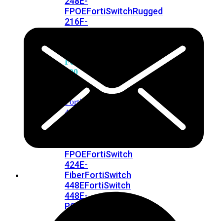
248E-
FPOE
FortiSwitchRugged
216F-
POE
FortiSwitch
400
Series
FortiSwitch
FortiSwitch
424E
424E-
POE
FortiSwitch
424E-
FPOE
FortiSwitch
424E-
Fiber
FortiSwitch
448E
FortiSwitch
448E-
POE
FortiSwitch
448E-