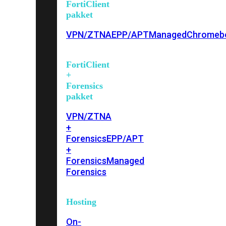
FortiClient
pakket
VPN/ZTNA
EPP/APT
Managed
Chromeb
FortiClient
+
Forensics
pakket
VPN/ZTNA
+
Forensics
EPP/APT
+
Forensics
Managed
Forensics
Hosting
On-