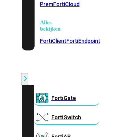
Prem
FortiCloud
Alles
bekijken
FortiClient
FortiEndpoint
Security
Fabric
Producten
FortiGate
FortiSwitch
FortiAP