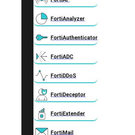
FortiAnalyzer
FortiAuthenticator
FortiADC
FortiDDoS
FortiDeceptor
FortiExtender
FortiMail