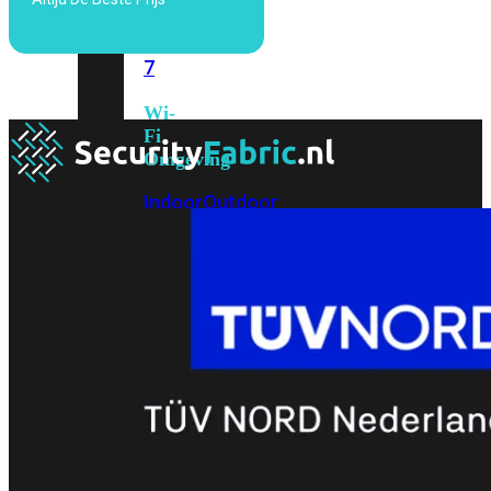
6E
Wi-
Fi
7
Wi-
Fi
Omgeving
Indoor
Outdoor
MIMO
2X2
3X3
4X4
8X8
Alles
bekijken
FortiAP
FortiWiFi
FortiGate