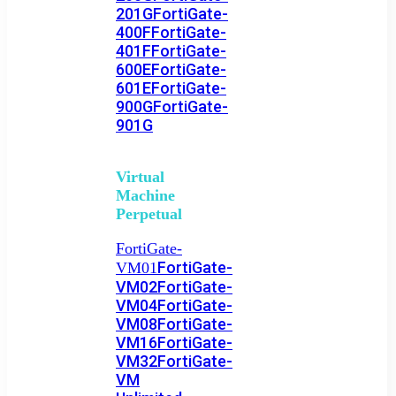
201G
FortiGate-
400F
FortiGate-
401F
FortiGate-
600E
FortiGate-
601E
FortiGate-
900G
FortiGate-
901G
Virtual
Machine
Perpetual
FortiGate-
FortiGate-
VM01
VM02
FortiGate-
VM04
FortiGate-
VM08
FortiGate-
VM16
FortiGate-
VM32
FortiGate-
VM