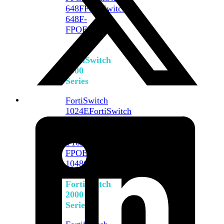
648F
FortiSwitch
648F-
FPOE
FortiSwitch
1000
Series
FortiSwitch
1024E
FortiSwitch
1048E
FortiSwitch
T1024E
FortiSwitch
T1024F-
FPOE
FortiSwitch
1048G
FortiSwitch
2000
Series