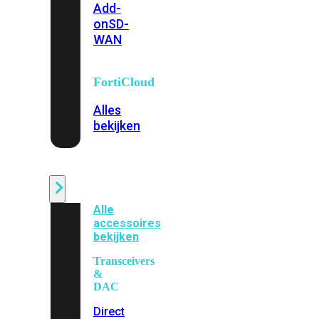
Add-
on
SD-
WAN
FortiCloud
Alles
bekijken
Accessoires
Alle
accessoires
bekijken
Transceivers
&
DAC
Direct