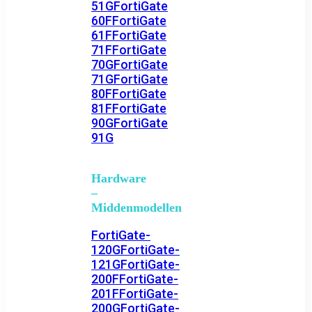
51G
FortiGate
60F
FortiGate
61F
FortiGate
71F
FortiGate
70G
FortiGate
71G
FortiGate
80F
FortiGate
81F
FortiGate
90G
FortiGate
91G
Hardware
–
Middenmodellen
FortiGate-
120G
FortiGate-
121G
FortiGate-
200F
FortiGate-
201F
FortiGate-
200G
FortiGate-