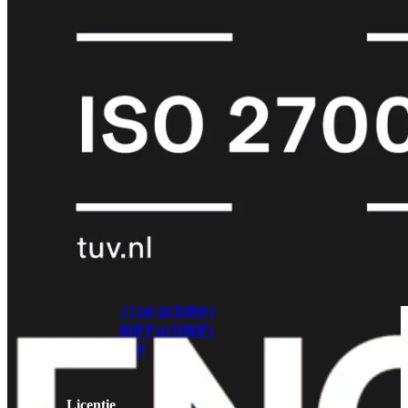
met
Wi-
Fi
(FortiWiFi)
FortiWiFi
30G
FortiWiFi
31G
FortiWiFi
40F
FortiWiFi
50G
FortiWiFi
51G
FortiWiFi
60F
FortiWiFi
61F
FortiWiFi
70G
FortiWiFi
71G
FortiWiFi
80F
FortiWiFi
81F
Licentie