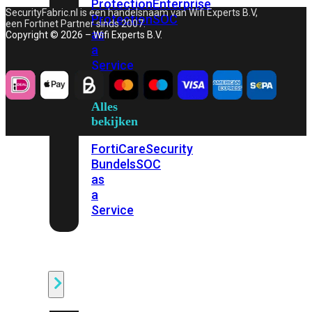
Protection
Enterprise
SecurityFabric.nl is een handelsnaam van Wifi Experts B.V,
Protection
SOC
een Fortinet Partner sinds 2007.
as
Copyright © 2026 – Wifi Experts B.V.
a
Service
Alles
bekijken
FortiCare
Security
Bundels
SOC
as
a
Service
Endpoint
Beveiliging