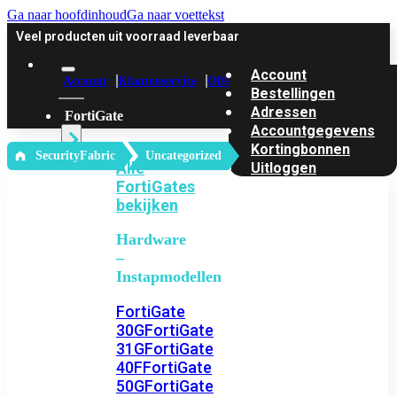
Ga naar hoofdinhoud
Ga naar voettekst
Veel producten uit voorraad leverbaar
Account
Account
Klantenservice
Offerte
Bestellingen
Adressen
FortiGate
Accountgegevens
Kortingbonnen
‎ SecurityFabric
Uncategorized
Alle
Uitloggen
FortiGates
bekijken
Hardware
–
Instapmodellen
FortiGate
30G
FortiGate
31G
FortiGate
40F
FortiGate
50G
FortiGate