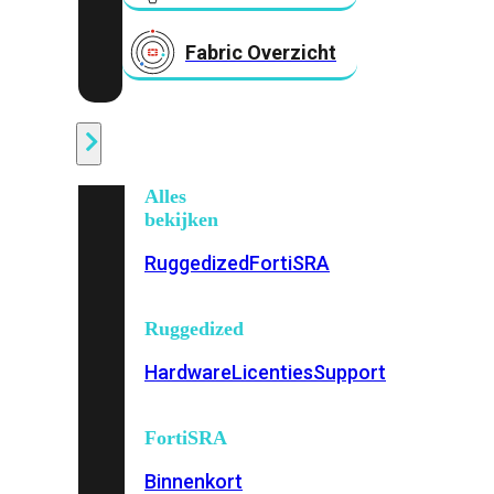
Fabric Overzicht
Industrieel
Alles
bekijken
Ruggedized
FortiSRA
Ruggedized
Hardware
Licenties
Support
FortiSRA
Binnenkort