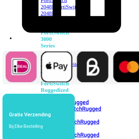
FortiSwitch
2048F
FortiSwitch
2048F-
B2F
FortiSwitch
3000
Series
FortiSwitch
3032E
FortiSwitch
3032G
FortiSwitch
Ruggedized
FortiSwitchRugged
108F
FortiSwitchRugged
Gratis Verzending
112F-
POE
FortiSwitchRugged
Bij Elke Bestelling
216F-
POE
FortiSwitchRugged