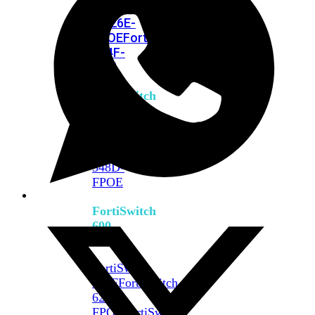
FPOE
FortiSwitch
M426E-
FPOE
FortiSwitchRugged
424F-
POE
FortiSwitch
500
Series
FortiSwitch
548D-
FPOE
FortiSwitch
600
Series
FortiSwitch
624F
FortiSwitch
624F-
FPOE
FortiSwitch