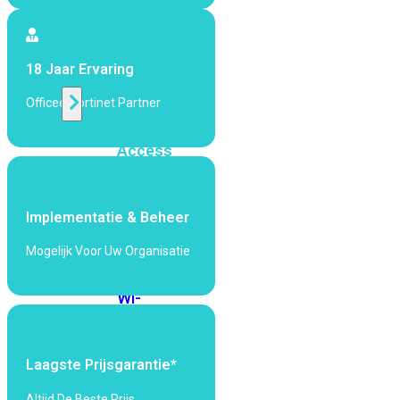
424F-
POE
18 Jaar Ervaring
WiFi
Officeel Fortinet Partner
Alle
Access
Points
bekijken
Implementatie & Beheer
Wi-
Fi
Mogelijk Voor Uw Organisatie
Generatie
Wi-
Fi
5
Wi-
Fi
Laagste Prijsgarantie*
6
Wi-
Fi
Altijd De Beste Prijs