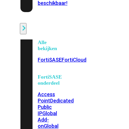
beschikbaar!
Cloud
Alle
bekijken
FortiSASE
FortiCloud
FortiSASE
onderdeel
Access
Point
Dedicated
Public
IP
Global
Add-
on
Global