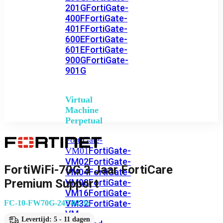
201G
FortiGate-
400F
FortiGate-
401F
FortiGate-
600E
FortiGate-
601E
FortiGate-
900G
FortiGate-
901G
Virtual
Machine
Perpetual
FortiGate-
FortiGate-
VM01
VM02
FortiGate-
FortiWiFi-70G 3 Jaar FortiCare
VM04
FortiGate-
Premium Support
VM08
FortiGate-
VM16
FortiGate-
VM32
FortiGate-
FC-10-FW70G-247-02-36
VM
Levertijd: 5 - 11 dagen