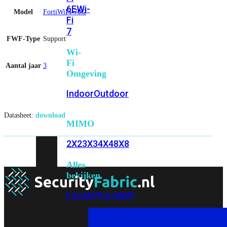
6E
Wi-
Model
FortiWiFi-70G
Fi
7
FWF-Type
Support
Wi-
Fi
Aantal jaar
3
Omgeving
Indoor
Outdoor
Datasheet:
download
MIMO
2X2
3X3
4X4
8X8
Alles
bekijken
FortiAP
FortiWiFi
FortiGate