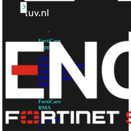
Alle
Licenties
bekijken
FortiCare
Support
FortiCare
Essentials
FortiCare
Premium
FortiCare
Elite
FortiCare
Upgrades
FortiCare
RMA
FortiCare
1