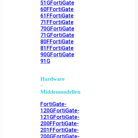
51G
FortiGate
60F
FortiGate
61F
FortiGate
71F
FortiGate
70G
FortiGate
71G
FortiGate
80F
FortiGate
81F
FortiGate
90G
FortiGate
91G
Hardware
–
Middenmodellen
FortiGate-
120G
FortiGate-
121G
FortiGate-
200F
FortiGate-
201F
FortiGate-
200G
FortiGate-