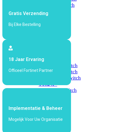
648F
FortiSwitch
648F-
Gratis Verzending
FPOE
Bij Elke Bestelling
FortiSwitch
1000
Series
FortiSwitch
18 Jaar Ervaring
1024E
FortiSwitch
Officeel Fortinet Partner
1048E
FortiSwitch
T1024E
FortiSwitch
T1024F-
FPOE
FortiSwitch
1048G
Implementatie & Beheer
FortiSwitch
2000
Mogelijk Voor Uw Organisatie
Series