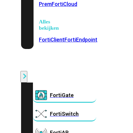
Prem
FortiCloud
Alles
bekijken
FortiClient
FortiEndpoint
Security
Fabric
Producten
FortiGate
FortiSwitch
FortiAP