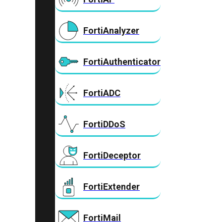
FortiAnalyzer
FortiAuthenticator
FortiADC
FortiDDoS
FortiDeceptor
FortiExtender
FortiMail