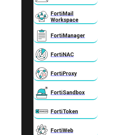
FortiMail
Workspace
FortiManager
FortiNAC
FortiProxy
FortiSandbox
FortiToken
FortiWeb