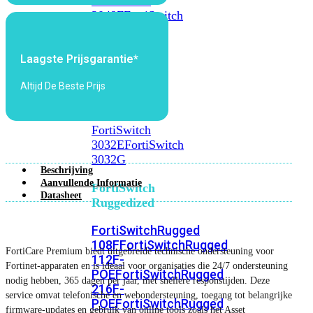
FortiSwitch
2048F
FortiSwitch
2048F-
B2F
Laagste Prijsgarantie*
FortiSwitch
Altijd De Beste Prijs
3000
Series
FortiSwitch
3032E
FortiSwitch
3032G
Beschrijving
Aanvullende Informatie
FortiSwitch
Datasheet
Ruggedized
FortiSwitchRugged
108F
FortiSwitchRugged
FortiCare Premium biedt uitgebreide technische ondersteuning voor
112F-
Fortinet-apparaten en is ideaal voor organisaties die 24/7 ondersteuning
POE
FortiSwitchRugged
nodig hebben, 365 dagen per jaar, met snellere responstijden. Deze
216F-
service omvat telefonische en webondersteuning, toegang tot belangrijke
POE
FortiSwitchRugged
firmware-updates en gebruik van online tools zoals het Asset