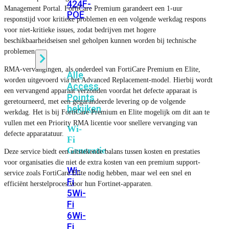
424F-
Management Portal. FortiCare Premium garandeert een 1-uur
POE
responstijd voor kritieke problemen en een volgende werkdag respons
voor niet-kritieke issues, zodat bedrijven met hogere
beschikbaarheidseisen snel geholpen kunnen worden bij technische
WiFi
problemen.
RMA-vervangingen, als onderdeel van FortiCare Premium en Elite,
Alle
worden uitgevoerd via het Advanced Replacement-model. Hierbij wordt
Access
een vervangend apparaat verzonden voordat het defecte apparaat is
Points
geretourneerd, met een gegarandeerde levering op de volgende
bekijken
werkdag. Het is bij FortiCare Premium en Elite mogelijk om dit aan te
vullen met een Priority RMA licentie voor snellere vervanging van
Wi-
defecte apparatatuur.
Fi
Generatie
Deze service biedt een uitstekende balans tussen kosten en prestaties
voor organisaties die niet de extra kosten van een premium support-
Wi-
service zoals FortiCare Elite nodig hebben, maar wel een snel en
Fi
efficiënt herstelproces voor hun Fortinet-apparaten.
5
Wi-
Fi
6
Wi-
Fi