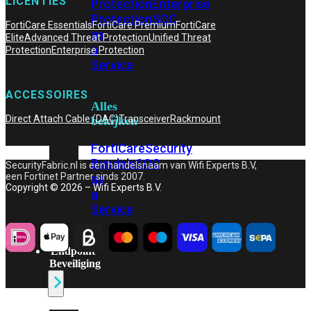
LICENTIES
Protection
Enterprise
Protection
SOC
FortiCare Essentials
FortiCare Premium
FortiCare
as
Elite
Advanced Threat Protection
Unified Threat
a
Protection
Enterprise Protection
Service
ACCESSOIRES
Alles
Direct Attach Cable (DAC)
Transceiver
Rackmount
bekijken
FortiCare
Security
Bundels
SOC
SecurityFabric.nl is een handelsnaam van Wifi Experts B.V,
een Fortinet Partner sinds 2007.
as
Copyright © 2026 – Wifi Experts B.V.
a
Service
Endpoint
Beveiliging