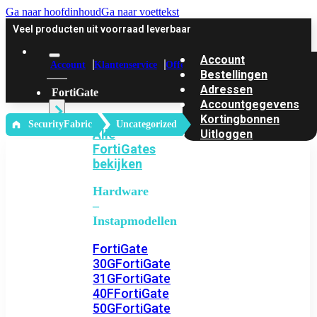
Ga naar hoofdinhoud
Ga naar voettekst
Veel producten uit voorraad leverbaar
Account
Account
Klantenservice
Offerte
Bestellingen
Adressen
FortiGate
Accountgegevens
Kortingbonnen
‎ SecurityFabric
Uncategorized
Alle
Uitloggen
FortiGates
bekijken
Hardware
–
Instapmodellen
FortiGate
30G
FortiGate
31G
FortiGate
40F
FortiGate
50G
FortiGate