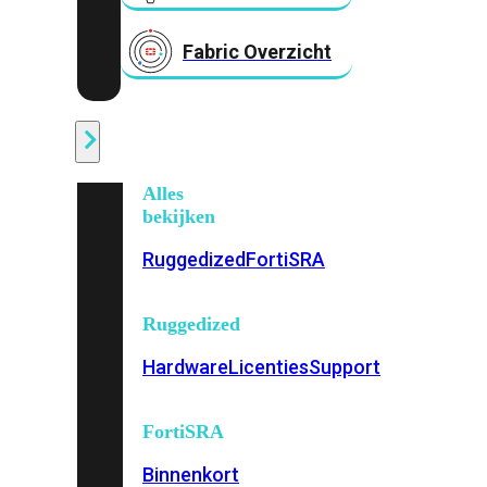
Fabric Overzicht
Industrieel
Alles
bekijken
Ruggedized
FortiSRA
Ruggedized
Hardware
Licenties
Support
FortiSRA
Binnenkort