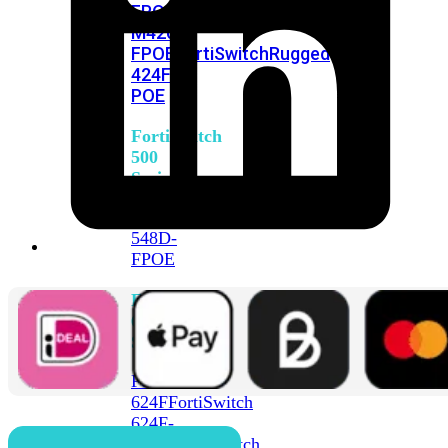
FPOE
FortiSwitch
M426E-
FPOE
FortiSwitchRugged
424F-
POE
FortiSwitch
500
Series
FortiSwitch
548D-
FPOE
FortiSwitch
600
Series
FortiSwitch
624F
FortiSwitch
624F-
FPOE
FortiSwitch