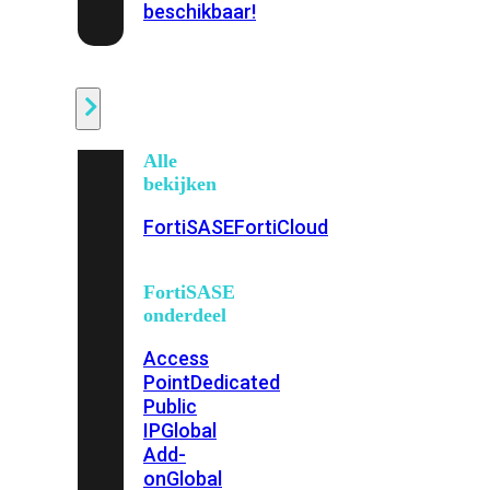
beschikbaar!
Cloud
Alle
bekijken
FortiSASE
FortiCloud
FortiSASE
onderdeel
Access
Point
Dedicated
Public
IP
Global
Add-
on
Global