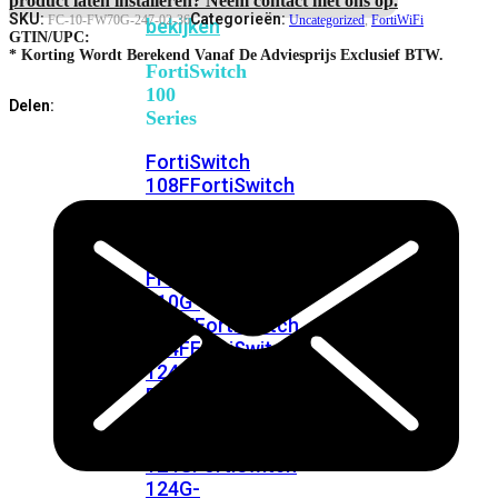
FortiSwitches
SKU:
Categorieën:
FC-10-FW70G-247-02-36
Uncategorized
,
FortiWiFi
bekijken
GTIN/UPC:
* Korting Wordt Berekend Vanaf De Adviesprijs Exclusief BTW.
FortiSwitch
100
Delen:
Series
FortiSwitch
108F
FortiSwitch
108F-
POE
FortiSwitch
108F-
FPOE
FortiSwitch
110G-
FPOE
FortiSwitch
124F
FortiSwitch
124F-
POE
FortiSwitch
124F-
FPOE
FortiSwitch
124G
FortiSwitch
124G-