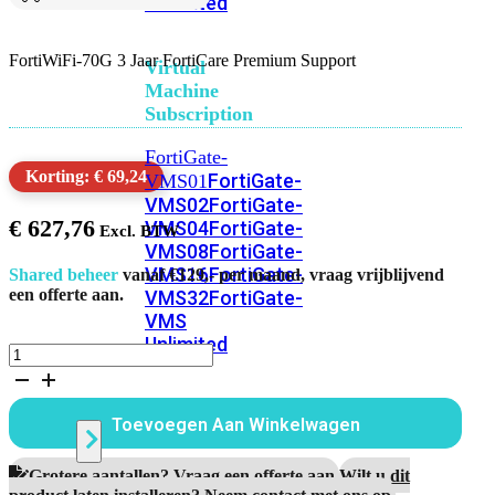
Unlimited
FortiWiFi-70G 3 Jaar FortiCare Premium Support
Virtual
Machine
Subscription
FortiGate-
Korting: € 69,24
FortiGate-
VMS01
VMS02
FortiGate-
€
627,76
VMS04
FortiGate-
VMS08
FortiGate-
VMS16
FortiGate-
Shared beheer
vanaf €129,- per maand, vraag vrijblijvend
een offerte aan.
VMS32
FortiGate-
VMS
Unlimited
FortiWiFi-
70G
3
Switch
Jaar
Toevoegen Aan Winkelwagen
FortiCare
Premium
Support
Alle
Grotere aantallen? Vraag een offerte aan.
Wilt u dit
aantal
product laten installeren? Neem contact met ons op.