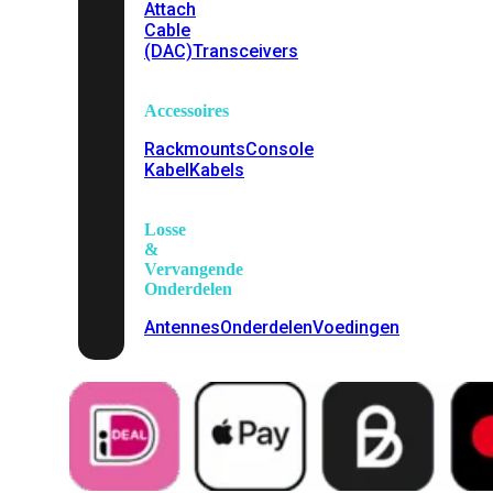
Attach
Cable
(DAC)
Transceivers
Accessoires
Rackmounts
Console
Kabel
Kabels
Losse
&
Vervangende
Onderdelen
Antennes
Onderdelen
Voedingen