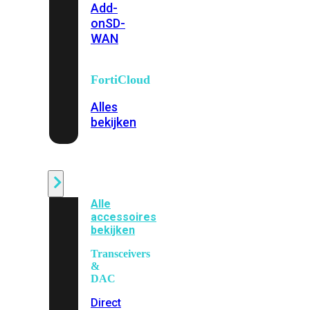
Add-
on
SD-
WAN
FortiCloud
Alles
bekijken
Accessoires
Alle
accessoires
bekijken
Transceivers
&
DAC
Direct