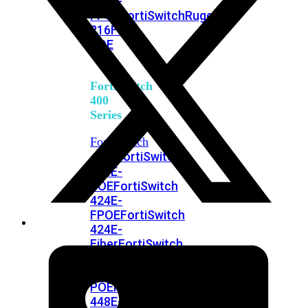
248E-
FPOE
FortiSwitchRugged
216F-
POE
FortiSwitch
400
Series
FortiSwitch
FortiSwitch
424E
424E-
POE
FortiSwitch
424E-
FPOE
FortiSwitch
424E-
Fiber
FortiSwitch
448E
FortiSwitch
448E-
POE
FortiSwitch
448E-