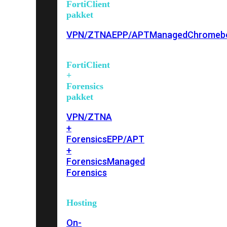
FortiClient
pakket
VPN/ZTNA
EPP/APT
Managed
Chromeb
FortiClient
+
Forensics
pakket
VPN/ZTNA
+
Forensics
EPP/APT
+
Forensics
Managed
Forensics
Hosting
On-