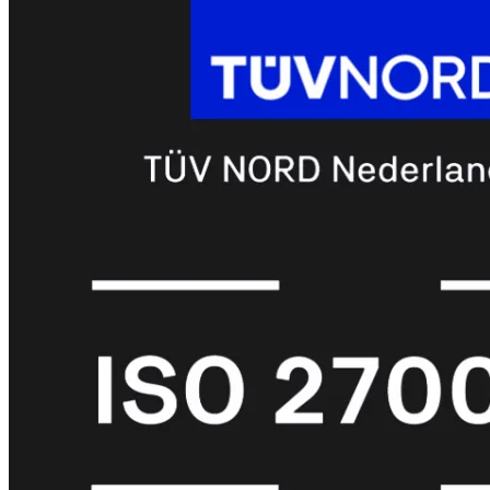
met
Wi-
Fi
(FortiWiFi)
FortiWiFi
30G
FortiWiFi
31G
FortiWiFi
40F
FortiWiFi
50G
FortiWiFi
51G
FortiWiFi
60F
FortiWiFi
61F
FortiWiFi
70G
FortiWiFi
71G
FortiWiFi
80F
FortiWiFi
81F
Licentie