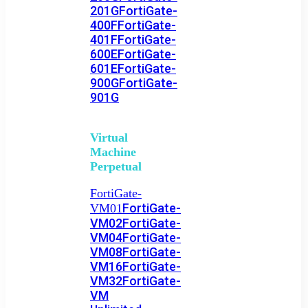
201G
FortiGate-
400F
FortiGate-
401F
FortiGate-
600E
FortiGate-
601E
FortiGate-
900G
FortiGate-
901G
Virtual
Machine
Perpetual
FortiGate-
FortiGate-
VM01
VM02
FortiGate-
VM04
FortiGate-
VM08
FortiGate-
VM16
FortiGate-
VM32
FortiGate-
VM