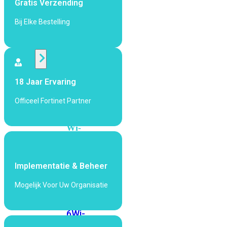
Gratis Verzending
424F-
POE
Bij Elke Bestelling
WiFi
Alle
18 Jaar Ervaring
Access
Points
Officeel Fortinet Partner
bekijken
Wi-
Fi
Generatie
Implementatie & Beheer
Wi-
Fi
Mogelijk Voor Uw Organisatie
5
Wi-
Fi
6
Wi-
Fi