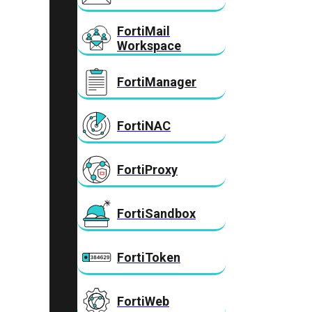
FortiMail
Workspace
FortiManager
FortiNAC
FortiProxy
FortiSandbox
FortiToken
FortiWeb