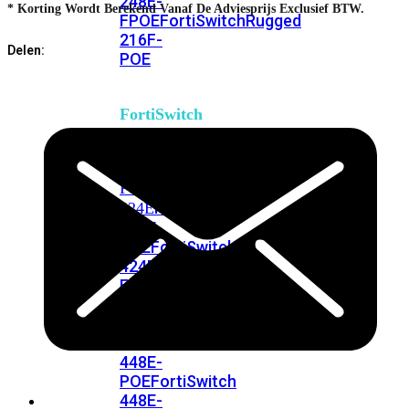
248E-
* Korting Wordt Berekend Vanaf De Adviesprijs Exclusief BTW.
FPOE
FortiSwitchRugged
216F-
Delen:
POE
FortiSwitch
400
Series
FortiSwitch
FortiSwitch
424E
424E-
POE
FortiSwitch
424E-
FPOE
FortiSwitch
424E-
Fiber
FortiSwitch
448E
FortiSwitch
448E-
POE
FortiSwitch
448E-