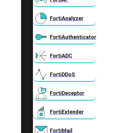
FortiAnalyzer
FortiAuthenticator
FortiADC
FortiDDoS
FortiDeceptor
FortiExtender
FortiMail