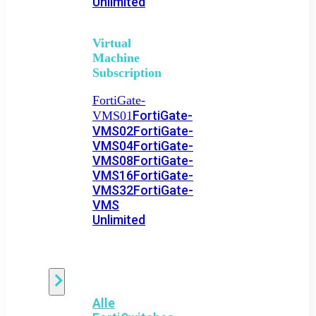
Unlimited
Virtual
Machine
Subscription
FortiGate-
FortiGate-
VMS01
VMS02
FortiGate-
VMS04
FortiGate-
VMS08
FortiGate-
VMS16
FortiGate-
VMS32
FortiGate-
VMS
Unlimited
Switch
Alle