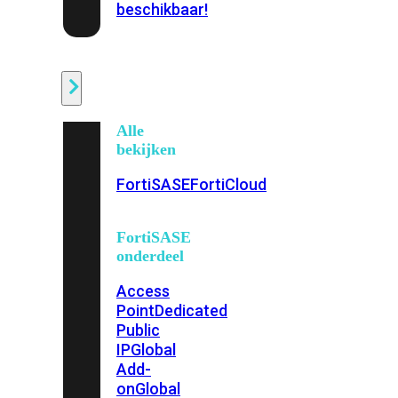
beschikbaar!
Cloud
Alle
bekijken
FortiSASE
FortiCloud
FortiSASE
onderdeel
Access
Point
Dedicated
Public
IP
Global
Add-
on
Global