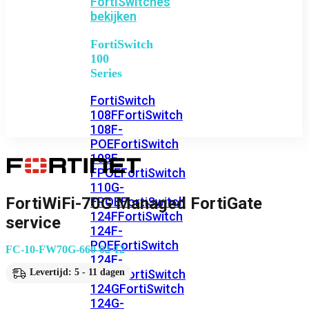
FortiSwitches
bekijken
FortiSwitch
100
Series
FortiSwitch
108F
FortiSwitch
108F-
POE
FortiSwitch
108F-
FPOE
FortiSwitch
110G-
FortiWiFi-70G Managed FortiGate
FPOE
FortiSwitch
124F
FortiSwitch
service
124F-
POE
FortiSwitch
FC-10-FW70G-660-02-12
124F-
FPOE
FortiSwitch
Levertijd: 5 - 11 dagen
124G
FortiSwitch
124G-