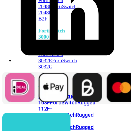
FortiSwitch
2048F
FortiSwitch
2048F-
B2F
FortiSwitch
3000
Series
FortiSwitch
3032E
FortiSwitch
3032G
FortiSwitch
Ruggedized
FortiSwitchRugged
108F
FortiSwitchRugged
112F-
POE
FortiSwitchRugged
216F-
POE
FortiSwitchRugged