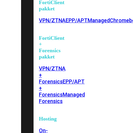
FortiClient
pakket
VPN/ZTNA
EPP/APT
Managed
Chromeb
FortiClient
+
Forensics
pakket
VPN/ZTNA
+
Forensics
EPP/APT
+
Forensics
Managed
Forensics
Hosting
On-