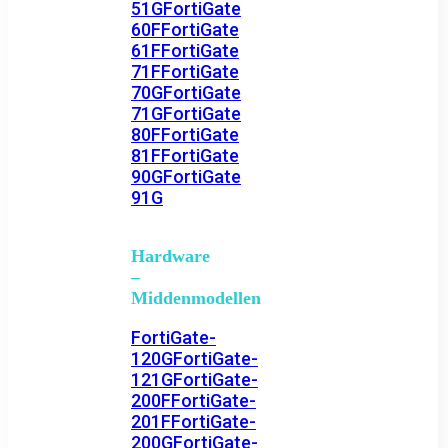
51G
FortiGate
60F
FortiGate
61F
FortiGate
71F
FortiGate
70G
FortiGate
71G
FortiGate
80F
FortiGate
81F
FortiGate
90G
FortiGate
91G
Hardware
–
Middenmodellen
FortiGate-
120G
FortiGate-
121G
FortiGate-
200F
FortiGate-
201F
FortiGate-
200G
FortiGate-