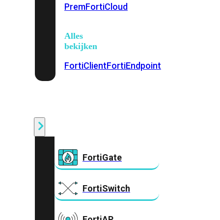
Prem
FortiCloud
Alles
bekijken
FortiClient
FortiEndpoint
Security
Fabric
Producten
FortiGate
FortiSwitch
FortiAP