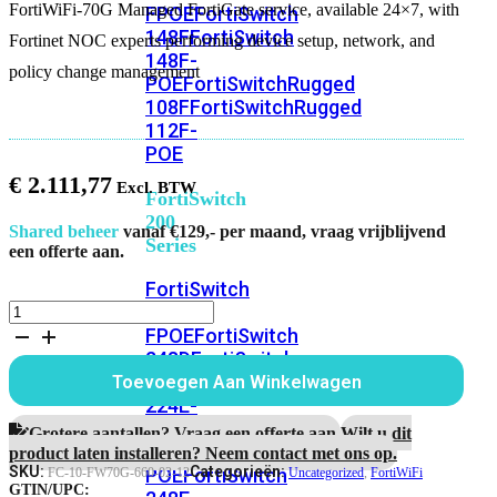
FortiWiFi-70G Managed FortiGate service, available 24×7, with
FPOE
FortiSwitch
148F
FortiSwitch
Fortinet NOC experts performing device setup, network, and
148F-
policy change management
POE
FortiSwitchRugged
108F
FortiSwitchRugged
112F-
POE
€
2.111,77
FortiSwitch
200
Shared beheer
vanaf €129,- per maand, vraag vrijblijvend
Series
een offerte aan.
FortiSwitch
FortiWiFi-
224D-
70G
FPOE
FortiSwitch
Managed
248D
FortiSwitch
FortiGate
224E
Fortiswitch
Toevoegen Aan Winkelwagen
service
224E-
aantal
POE
FortiSwitch
Grotere aantallen? Vraag een offerte aan.
Wilt u dit
248E-
product laten installeren? Neem contact met ons op.
SKU:
Categorieën:
POE
FortiSwitch
FC-10-FW70G-660-02-12
Uncategorized
,
FortiWiFi
GTIN/UPC: