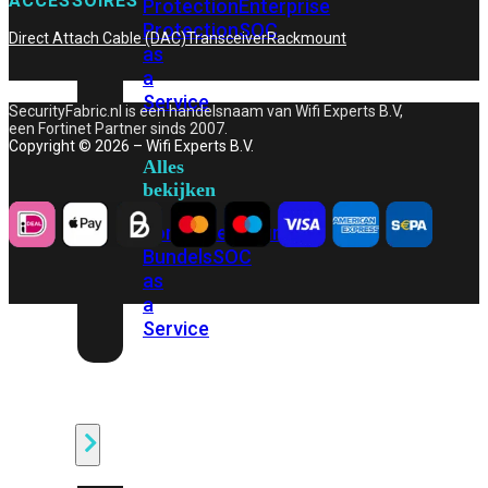
ACCESSOIRES
Protection
Enterprise
Protection
SOC
Direct Attach Cable (DAC)
Transceiver
Rackmount
as
a
Service
SecurityFabric.nl is een handelsnaam van Wifi Experts B.V,
een Fortinet Partner sinds 2007.
Copyright © 2026 – Wifi Experts B.V.
Alles
bekijken
FortiCare
Security
Bundels
SOC
as
a
Service
Endpoint
Beveiliging