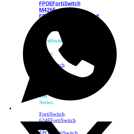
FPOE
FortiSwitch
M426E-
FPOE
FortiSwitchRugged
424F-
POE
FortiSwitch
500
Series
FortiSwitch
548D-
FPOE
FortiSwitch
600
Series
FortiSwitch
624F
FortiSwitch
624F-
FPOE
FortiSwitch