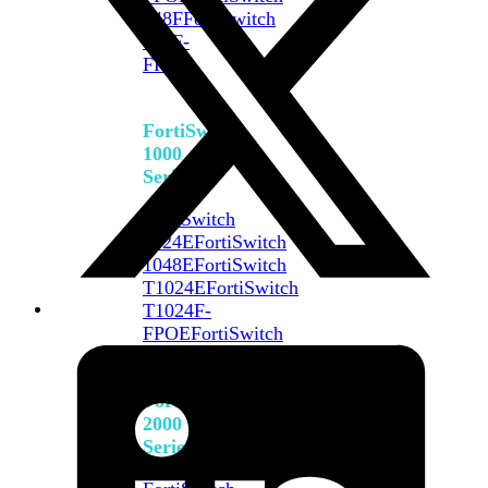
648F
FortiSwitch
648F-
FPOE
FortiSwitch
1000
Series
FortiSwitch
1024E
FortiSwitch
1048E
FortiSwitch
T1024E
FortiSwitch
T1024F-
FPOE
FortiSwitch
1048G
FortiSwitch
2000
Series