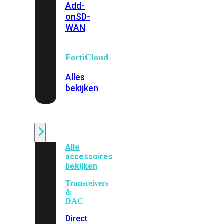
Add-
on
SD-
WAN
FortiCloud
Alles
bekijken
Accessoires
Alle
accessoires
bekijken
Transceivers
&
DAC
Direct