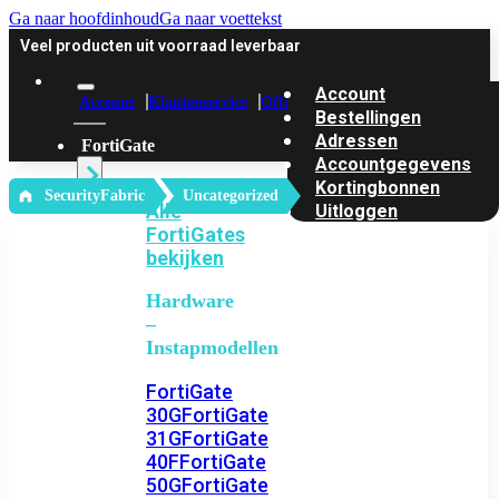
Ga naar hoofdinhoud
Ga naar voettekst
Veel producten uit voorraad leverbaar
Account
Account
Klantenservice
Offerte
Bestellingen
Adressen
FortiGate
Accountgegevens
Kortingbonnen
‎ SecurityFabric
Uncategorized
Alle
Uitloggen
FortiGates
bekijken
Hardware
–
Instapmodellen
FortiGate
30G
FortiGate
31G
FortiGate
40F
FortiGate
50G
FortiGate