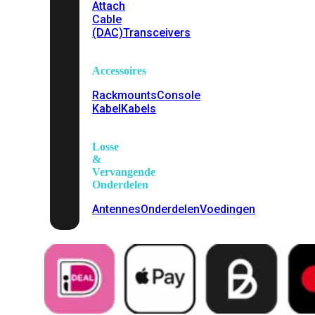
Attach
Cable
(DAC)
Transceivers
Accessoires
Rackmounts
Console
Kabel
Kabels
Losse
&
Vervangende
Onderdelen
Antennes
Onderdelen
Voedingen