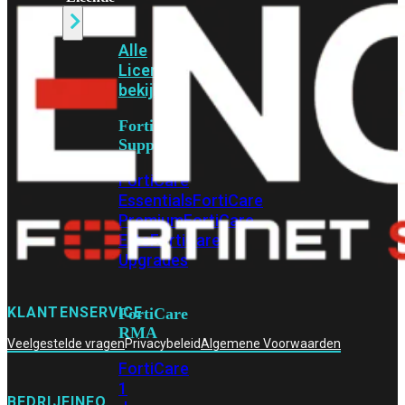
Alle
Licenties
bekijken
FortiCare
Support
FortiCare
Essentials
FortiCare
Premium
FortiCare
Elite
FortiCare
Upgrades
KLANTENSERVICE
FortiCare
RMA
Veelgestelde vragen
Privacybeleid
Algemene Voorwaarden
FortiCare
1
BEDRIJFINFO