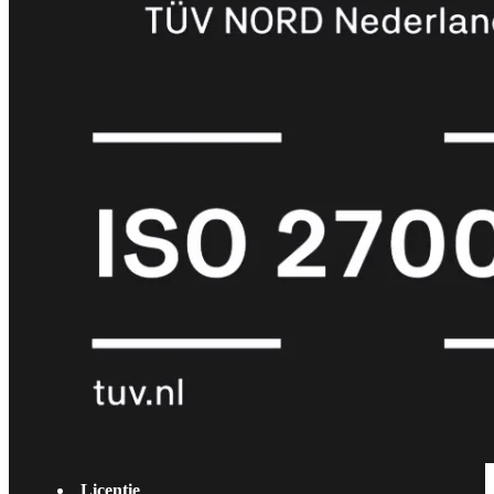
met
Wi-
Fi
(FortiWiFi)
FortiWiFi
30G
FortiWiFi
31G
FortiWiFi
40F
FortiWiFi
50G
FortiWiFi
51G
FortiWiFi
60F
FortiWiFi
61F
FortiWiFi
70G
FortiWiFi
71G
FortiWiFi
80F
FortiWiFi
81F
Licentie