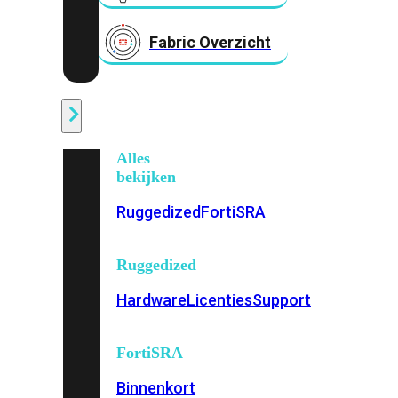
Fabric Overzicht
Industrieel
Alles
bekijken
Ruggedized
FortiSRA
Ruggedized
Hardware
Licenties
Support
FortiSRA
Binnenkort