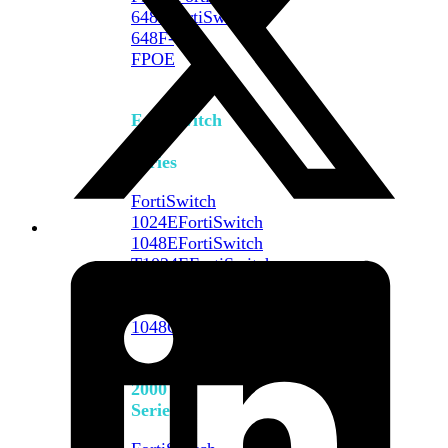
648F
FortiSwitch
648F-
FPOE
FortiSwitch
1000
Series
FortiSwitch
1024E
FortiSwitch
1048E
FortiSwitch
T1024E
FortiSwitch
T1024F-
FPOE
FortiSwitch
1048G
FortiSwitch
2000
Series