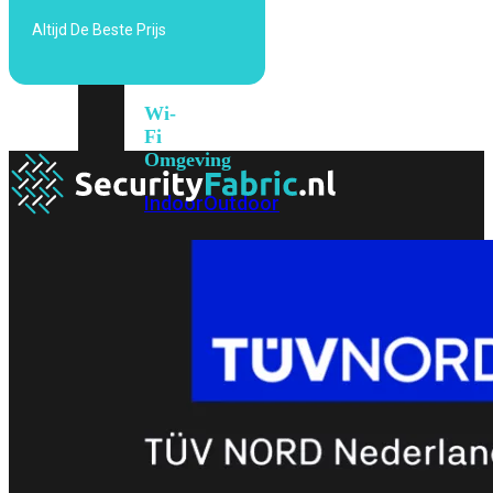
6E
Wi-
Altijd De Beste Prijs
Fi
7
Wi-
Fi
Omgeving
Indoor
Outdoor
MIMO
2X2
3X3
4X4
8X8
Alles
bekijken
FortiAP
FortiWiFi
FortiGate