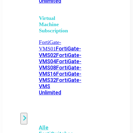
Unlimited
Virtual
Machine
Subscription
FortiGate-
FortiGate-
VMS01
VMS02
FortiGate-
VMS04
FortiGate-
VMS08
FortiGate-
VMS16
FortiGate-
VMS32
FortiGate-
VMS
Unlimited
Switch
Alle