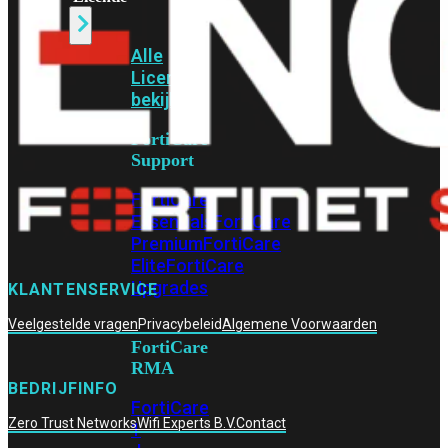
Alle
Licenties
bekijken
FortiCare
Support
FortiCare
Essentials
FortiCare
Premium
FortiCare
Elite
FortiCare
Upgrades
KLANTENSERVICE
Veelgestelde vragen
Privacybeleid
Algemene Voorwaarden
FortiCare
RMA
BEDRIJFINFO
FortiCare
Zero Trust Networks
Wifi Experts B.V.
Contact
1