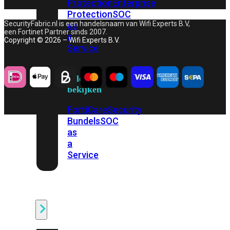
Protection
Enterprise
Protection
SOC
SecurityFabric.nl is een handelsnaam van Wifi Experts B.V,
as
een Fortinet Partner sinds 2007.
a
Copyright © 2026 – Wifi Experts B.V.
Service
Alles
bekijken
FortiCare
Security
Bundels
SOC
as
a
Service
Endpoint
Beveiliging