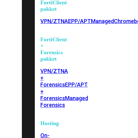
FortiClient
pakket
VPN/ZTNA
EPP/APT
Managed
Chromeb
FortiClient
+
Forensics
pakket
VPN/ZTNA
+
Forensics
EPP/APT
+
Forensics
Managed
Forensics
Hosting
On-