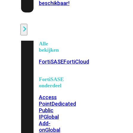
beschikbaar!
Cloud
Alle
bekijken
FortiSASE
FortiCloud
FortiSASE
onderdeel
Access
Point
Dedicated
Public
IP
Global
Add-
on
Global