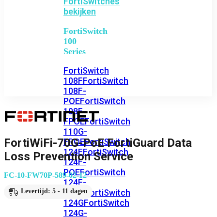
FortiSwitches
bekijken
FortiSwitch
100
Series
FortiSwitch
108F
FortiSwitch
108F-
POE
FortiSwitch
108F-
FPOE
FortiSwitch
110G-
FortiWiFi-70G-PoE FortiGuard Data
FPOE
FortiSwitch
124F
FortiSwitch
Loss Prevention Service
124F-
POE
FortiSwitch
FC-10-FW70P-589-02-12
124F-
FPOE
FortiSwitch
Levertijd: 5 - 11 dagen
124G
FortiSwitch
124G-