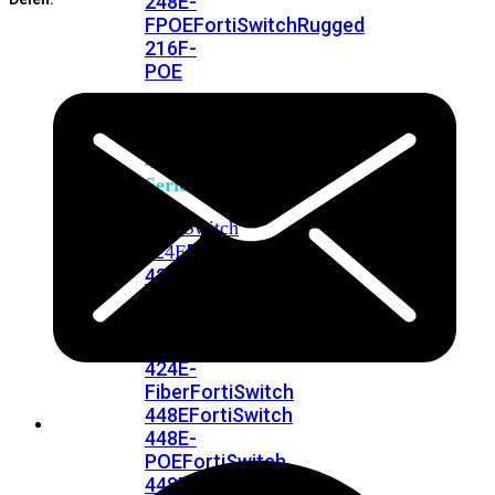
248E-
FPOE
FortiSwitchRugged
216F-
POE
FortiSwitch
400
Series
FortiSwitch
FortiSwitch
424E
424E-
POE
FortiSwitch
424E-
FPOE
FortiSwitch
424E-
Fiber
FortiSwitch
448E
FortiSwitch
448E-
POE
FortiSwitch
448E-