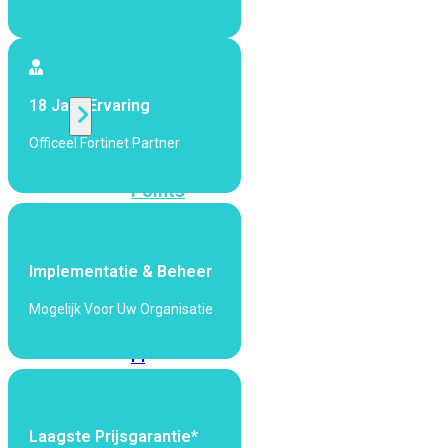
424F-
POE
WiFi
18 Jaar Ervaring
Officeel Fortinet Partner
Alle
Access
Points
bekijken
Wi-
Implementatie & Beheer
Fi
Generatie
Mogelijk Voor Uw Organisatie
Wi-
Fi
5
Wi-
Fi
6
Wi-
Laagste Prijsgarantie*
Fi