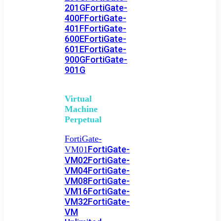
201G
FortiGate-
400F
FortiGate-
401F
FortiGate-
600E
FortiGate-
601E
FortiGate-
900G
FortiGate-
901G
Virtual
Machine
Perpetual
FortiGate-
FortiGate-
VM01
VM02
FortiGate-
VM04
FortiGate-
VM08
FortiGate-
VM16
FortiGate-
VM32
FortiGate-
VM