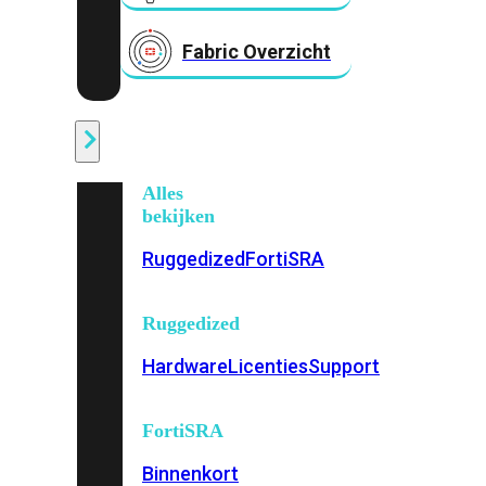
Fabric Overzicht
Industrieel
Alles
bekijken
Ruggedized
FortiSRA
Ruggedized
Hardware
Licenties
Support
FortiSRA
Binnenkort