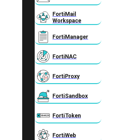
FortiMail
Workspace
FortiManager
FortiNAC
FortiProxy
FortiSandbox
FortiToken
FortiWeb