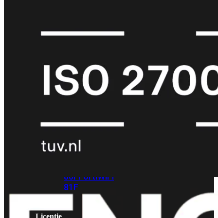
met
Wi-
Fi
(FortiWiFi)
FortiWiFi
30G
FortiWiFi
31G
FortiWiFi
40F
FortiWiFi
50G
FortiWiFi
51G
FortiWiFi
60F
FortiWiFi
61F
FortiWiFi
70G
FortiWiFi
71G
FortiWiFi
80F
FortiWiFi
81F
Licentie