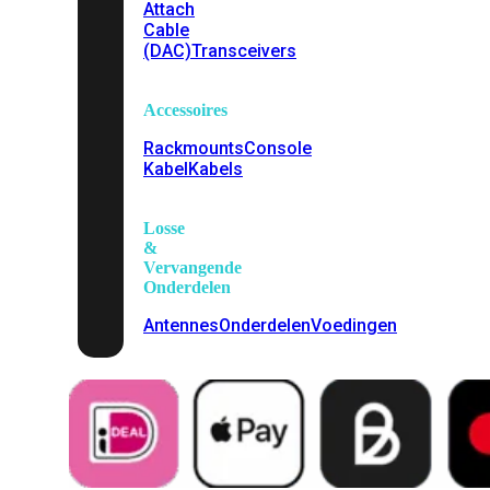
Attach
Cable
(DAC)
Transceivers
Accessoires
Rackmounts
Console
Kabel
Kabels
Losse
&
Vervangende
Onderdelen
Antennes
Onderdelen
Voedingen