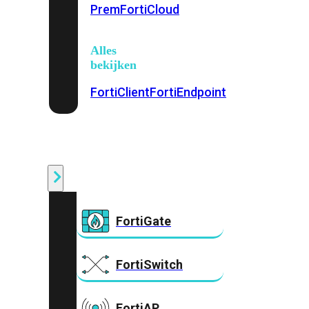
Prem
FortiCloud
Alles
bekijken
FortiClient
FortiEndpoint
Security
Fabric
Producten
FortiGate
FortiSwitch
FortiAP