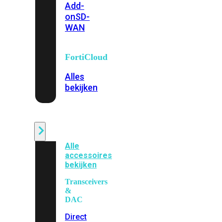
Add-
on
SD-
WAN
FortiCloud
Alles
bekijken
Accessoires
Alle
accessoires
bekijken
Transceivers
&
DAC
Direct