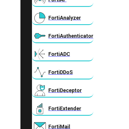
FortiAnalyzer
FortiAuthenticator
FortiADC
FortiDDoS
FortiDeceptor
FortiExtender
FortiMail