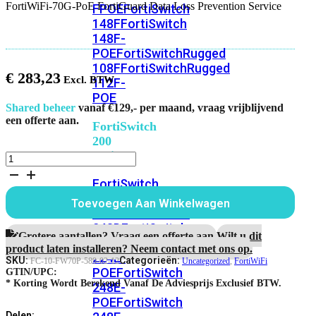
FortiWiFi-70G-PoE FortiGuard Data Loss Prevention Service
FPOE
FortiSwitch
148F
FortiSwitch
148F-
POE
FortiSwitchRugged
108F
FortiSwitchRugged
€
283,23
112F-
POE
Shared beheer
vanaf €129,- per maand, vraag vrijblijvend
een offerte aan.
FortiSwitch
200
Series
FortiWiFi-
70G-
FortiSwitch
PoE
FortiGuard
224D-
Toevoegen Aan Winkelwagen
Data
FPOE
FortiSwitch
Loss
248D
FortiSwitch
Prevention
Grotere aantallen? Vraag een offerte aan.
Wilt u dit
224E
Fortiswitch
Service
product laten installeren? Neem contact met ons op.
224E-
aantal
SKU:
Categorieën:
FC-10-FW70P-589-02-12
Uncategorized
,
FortiWiFi
POE
FortiSwitch
GTIN/UPC:
* Korting Wordt Berekend Vanaf De Adviesprijs Exclusief BTW.
248E-
POE
FortiSwitch
Delen: