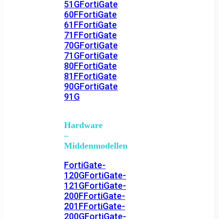
51G
FortiGate
60F
FortiGate
61F
FortiGate
71F
FortiGate
70G
FortiGate
71G
FortiGate
80F
FortiGate
81F
FortiGate
90G
FortiGate
91G
Hardware
–
Middenmodellen
FortiGate-
120G
FortiGate-
121G
FortiGate-
200F
FortiGate-
201F
FortiGate-
200G
FortiGate-