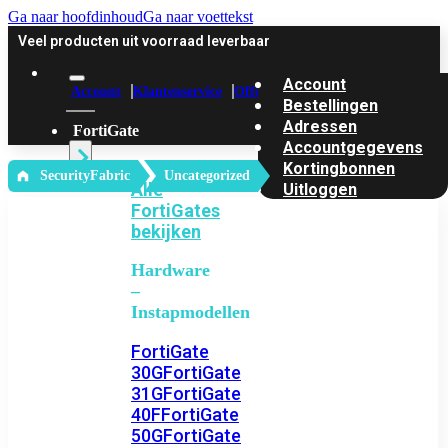
Ga naar hoofdinhoud
Ga naar voettekst
Veel producten uit voorraad leverbaar
Account
Account
Klantenservice
Offerte
Bestellingen
Adressen
FortiGate
Accountgegevens
Kortingbonnen
‎ SecurityFabric
Uncategorized
Alle
Uitloggen
FortiGates
bekijken
Hardware
–
Instapmodellen
FortiGate
30G
FortiGate
31G
FortiGate
40F
FortiGate
50G
FortiGate