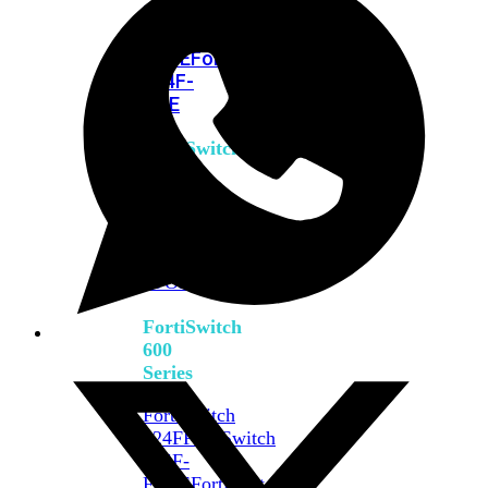
FPOE
FortiSwitch
M426E-
FPOE
FortiSwitchRugged
424F-
POE
FortiSwitch
500
Series
FortiSwitch
548D-
FPOE
FortiSwitch
600
Series
FortiSwitch
624F
FortiSwitch
624F-
FPOE
FortiSwitch