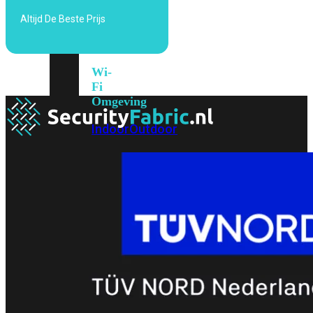
6E
Wi-
Altijd De Beste Prijs
Fi
7
Wi-
Fi
Omgeving
Indoor
Outdoor
MIMO
2X2
3X3
4X4
8X8
Alles
bekijken
FortiAP
FortiWiFi
FortiGate