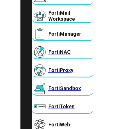
FortiMail
Workspace
FortiManager
FortiNAC
FortiProxy
FortiSandbox
FortiToken
FortiWeb