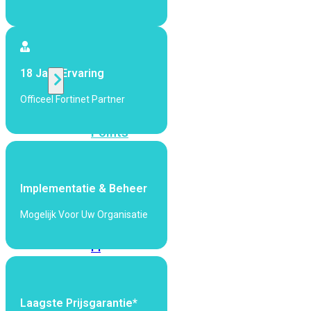
424F-
POE
WiFi
18 Jaar Ervaring
Officeel Fortinet Partner
Alle
Access
Points
bekijken
Wi-
Implementatie & Beheer
Fi
Generatie
Mogelijk Voor Uw Organisatie
Wi-
Fi
5
Wi-
Fi
6
Wi-
Laagste Prijsgarantie*
Fi