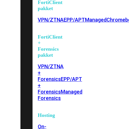
FortiClient
pakket
VPN/ZTNA
EPP/APT
Managed
Chromeb
FortiClient
+
Forensics
pakket
VPN/ZTNA
+
Forensics
EPP/APT
+
Forensics
Managed
Forensics
Hosting
On-