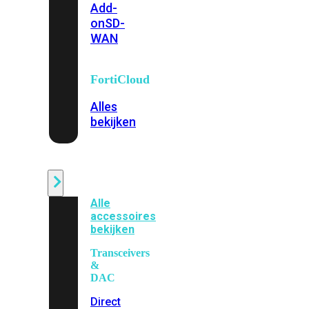
Add-
on
SD-
WAN
FortiCloud
Alles
bekijken
Accessoires
Alle
accessoires
bekijken
Transceivers
&
DAC
Direct