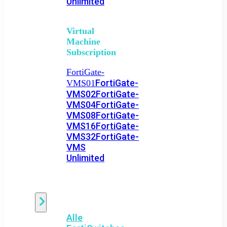
Unlimited
Virtual
Machine
Subscription
FortiGate-
FortiGate-
VMS01
VMS02
FortiGate-
VMS04
FortiGate-
VMS08
FortiGate-
VMS16
FortiGate-
VMS32
FortiGate-
VMS
Unlimited
Switch
Alle