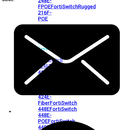
248E-
FPOE
FortiSwitchRugged
216F-
POE
FortiSwitch
400
Series
FortiSwitch
FortiSwitch
424E
424E-
POE
FortiSwitch
424E-
FPOE
FortiSwitch
424E-
Fiber
FortiSwitch
448E
FortiSwitch
448E-
POE
FortiSwitch
448E-