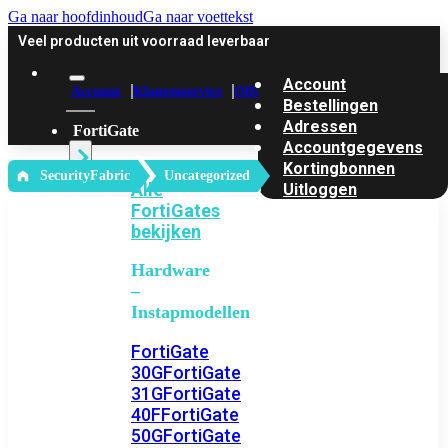
Ga naar hoofdinhoud
Ga naar voettekst
Veel producten uit voorraad leverbaar
Account
Account
Klantenservice
Offerte
Bestellingen
Adressen
FortiGate
Accountgegevens
Kortingbonnen
‎ SecurityFabric
Uncategorized
Alle
Uitloggen
FortiGates
bekijken
Hardware
–
Instapmodellen
FortiGate
30G
FortiGate
31G
FortiGate
40F
FortiGate
50G
FortiGate