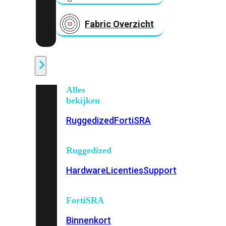
Fabric Overzicht
Industrieel
Alles
bekijken
Ruggedized
FortiSRA
Ruggedized
Hardware
Licenties
Support
FortiSRA
Binnenkort