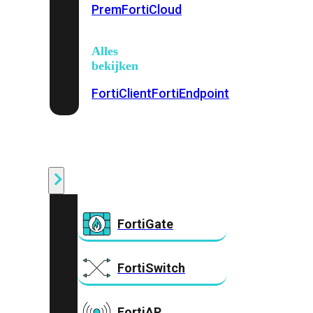
Prem
FortiCloud
Alles
bekijken
FortiClient
FortiEndpoint
Security
Fabric
Producten
FortiGate
FortiSwitch
FortiAP