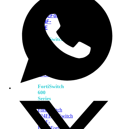
FPOE
FortiSwitch
M426E-
FPOE
FortiSwitchRugged
424F-
POE
FortiSwitch
500
Series
FortiSwitch
548D-
FPOE
FortiSwitch
600
Series
FortiSwitch
624F
FortiSwitch
624F-
FPOE
FortiSwitch