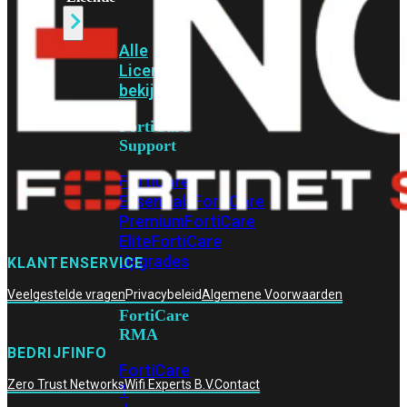
Alle
Licenties
bekijken
FortiCare
Support
FortiCare
Essentials
FortiCare
Premium
FortiCare
Elite
FortiCare
Upgrades
KLANTENSERVICE
Veelgestelde vragen
Privacybeleid
Algemene Voorwaarden
FortiCare
RMA
BEDRIJFINFO
FortiCare
Zero Trust Networks
Wifi Experts B.V.
Contact
1