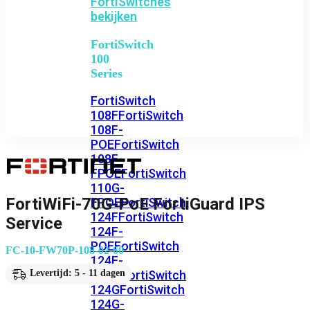
FortiSwitches
bekijken
FortiSwitch
100
Series
FortiSwitch
108F
FortiSwitch
108F-
POE
FortiSwitch
108F-
FPOE
FortiSwitch
110G-
FortiWiFi-70G-PoE FortiGuard IPS
FPOE
FortiSwitch
124F
FortiSwitch
Service
124F-
POE
FortiSwitch
FC-10-FW70P-108-02-60
124F-
FPOE
FortiSwitch
Levertijd: 5 - 11 dagen
124G
FortiSwitch
124G-