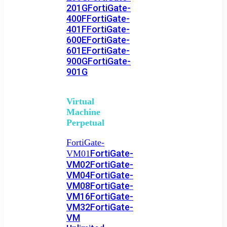
201G
FortiGate-
400F
FortiGate-
401F
FortiGate-
600E
FortiGate-
601E
FortiGate-
900G
FortiGate-
901G
Virtual
Machine
Perpetual
FortiGate-
FortiGate-
VM01
VM02
FortiGate-
VM04
FortiGate-
VM08
FortiGate-
VM16
FortiGate-
VM32
FortiGate-
VM