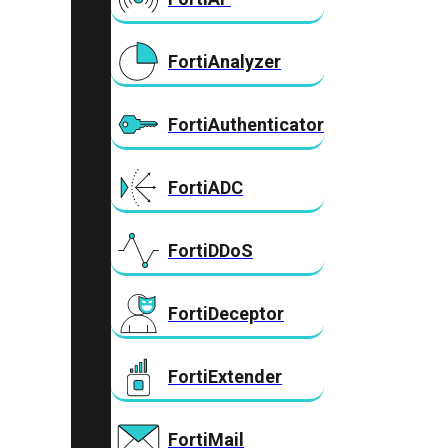
FortiAnalyzer
FortiAuthenticator
FortiADC
FortiDDoS
FortiDeceptor
FortiExtender
FortiMail