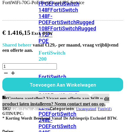
FortiWiFi-70G-PoE FortiGuard IPS Service
FPOE
FortiSwitch
148F
FortiSwitch
148F-
POE
FortiSwitchRugged
108F
FortiSwitchRugged
€
1.416,15
112F-
POE
Shared beheer
vanaf €129,- per maand, vraag vrijblijvend
een offerte aan.
FortiSwitch
200
Series
FortiWiFi-
70G-
FortiSwitch
PoE
FortiGuard
224D-
Toevoegen Aan Winkelwagen
IPS
FPOE
FortiSwitch
Service
248D
FortiSwitch
aantal
Grotere aantallen? Vraag een offerte aan.
Wilt u dit
224E
Fortiswitch
product laten installeren? Neem contact met ons op.
224E-
SKU:
Categorieën:
FC-10-FW70P-108-02-60
Uncategorized
,
FortiWiFi
POE
FortiSwitch
GTIN/UPC:
* Korting Wordt Berekend Vanaf De Adviesprijs Exclusief BTW.
248E-
POE
FortiSwitch
Delen: