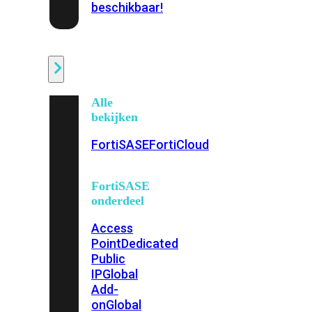
beschikbaar!
Cloud
Alle
bekijken
FortiSASE
FortiCloud
FortiSASE
onderdeel
Access
Point
Dedicated
Public
IP
Global
Add-
on
Global