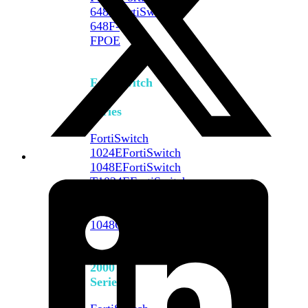
648F
FortiSwitch
648F-
FPOE
FortiSwitch
1000
Series
FortiSwitch
1024E
FortiSwitch
1048E
FortiSwitch
T1024E
FortiSwitch
T1024F-
FPOE
FortiSwitch
1048G
FortiSwitch
2000
Series