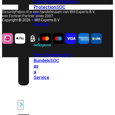
Protection
Enterprise
Protection
SOC
SecurityFabric.nl is een handelsnaam van Wifi Experts B.V,
as
een Fortinet Partner sinds 2007.
a
Copyright © 2026 – Wifi Experts B.V.
Service
Alles
bekijken
FortiCare
Security
Bundels
SOC
as
a
Service
Endpoint
Beveiliging