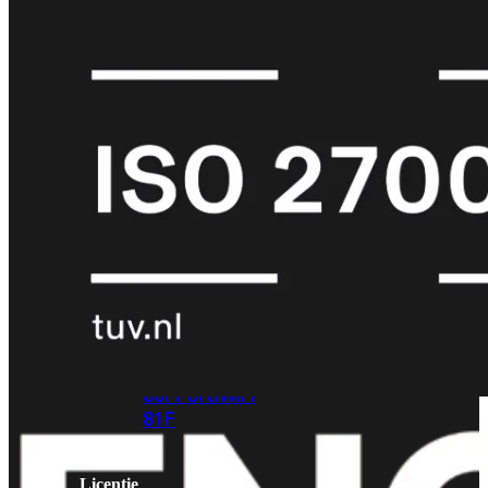
met
Wi-
Fi
(FortiWiFi)
FortiWiFi
30G
FortiWiFi
31G
FortiWiFi
40F
FortiWiFi
50G
FortiWiFi
51G
FortiWiFi
60F
FortiWiFi
61F
FortiWiFi
70G
FortiWiFi
71G
FortiWiFi
80F
FortiWiFi
81F
Licentie