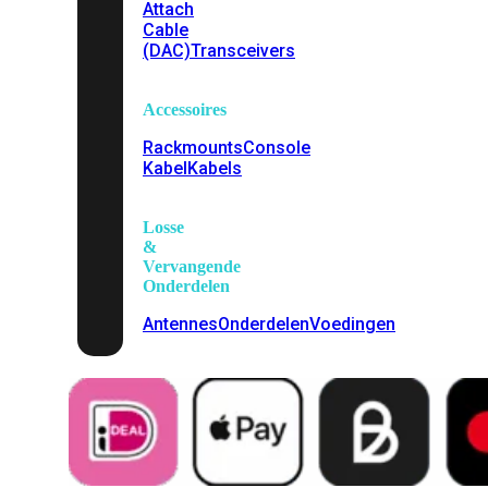
Attach
Cable
(DAC)
Transceivers
Accessoires
Rackmounts
Console
Kabel
Kabels
Losse
&
Vervangende
Onderdelen
Antennes
Onderdelen
Voedingen