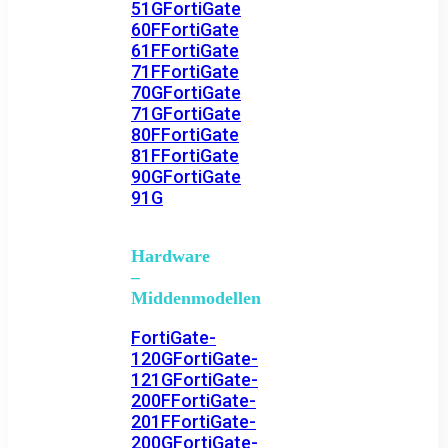
51G
FortiGate
60F
FortiGate
61F
FortiGate
71F
FortiGate
70G
FortiGate
71G
FortiGate
80F
FortiGate
81F
FortiGate
90G
FortiGate
91G
Hardware
–
Middenmodellen
FortiGate-
120G
FortiGate-
121G
FortiGate-
200F
FortiGate-
201F
FortiGate-
200G
FortiGate-