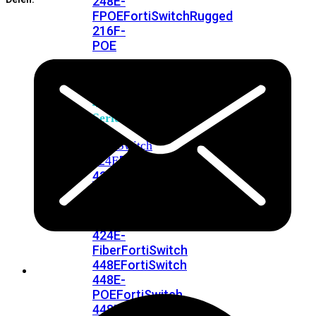
248E-
FPOE
FortiSwitchRugged
216F-
POE
FortiSwitch
400
Series
FortiSwitch
FortiSwitch
424E
424E-
POE
FortiSwitch
424E-
FPOE
FortiSwitch
424E-
Fiber
FortiSwitch
448E
FortiSwitch
448E-
POE
FortiSwitch
448E-