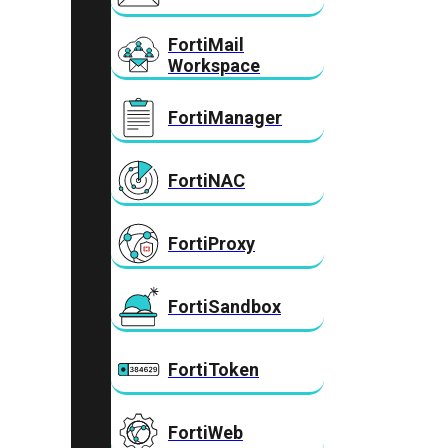
FortiMail
Workspace
FortiManager
FortiNAC
FortiProxy
FortiSandbox
FortiToken
FortiWeb