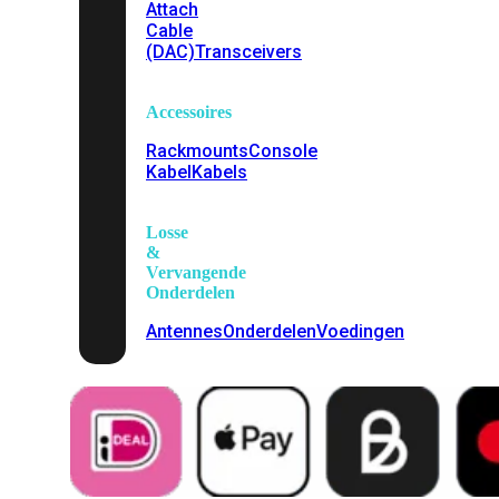
Attach
Cable
(DAC)
Transceivers
Accessoires
Rackmounts
Console
Kabel
Kabels
Losse
&
Vervangende
Onderdelen
Antennes
Onderdelen
Voedingen