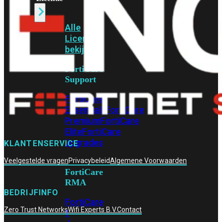
Alle
Licenties
bekijken
FortiCare
Support
FortiCare
Essentials
FortiCare
Premium
FortiCare
Elite
FortiCare
Upgrades
KLANTENSERVICE
Veelgestelde vragen
Privacybeleid
Algemene Voorwaarden
FortiCare
RMA
BEDRIJFINFO
FortiCare
Zero Trust Networks
Wifi Experts B.V.
Contact
1