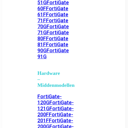
51G
FortiGate
60F
FortiGate
61F
FortiGate
71F
FortiGate
70G
FortiGate
71G
FortiGate
80F
FortiGate
81F
FortiGate
90G
FortiGate
91G
Hardware
–
Middenmodellen
FortiGate-
120G
FortiGate-
121G
FortiGate-
200F
FortiGate-
201F
FortiGate-
200G
FortiGate-