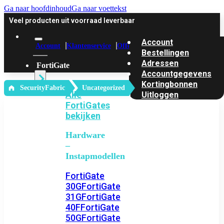
Ga naar hoofdinhoud
Ga naar voettekst
Veel producten uit voorraad leverbaar
Account
Account
Klantenservice
Offerte
Bestellingen
Adressen
FortiGate
Accountgegevens
Kortingbonnen
‎ SecurityFabric
Uncategorized
Alle
Uitloggen
FortiGates
bekijken
Hardware
–
Instapmodellen
FortiGate
30G
FortiGate
31G
FortiGate
40F
FortiGate
50G
FortiGate