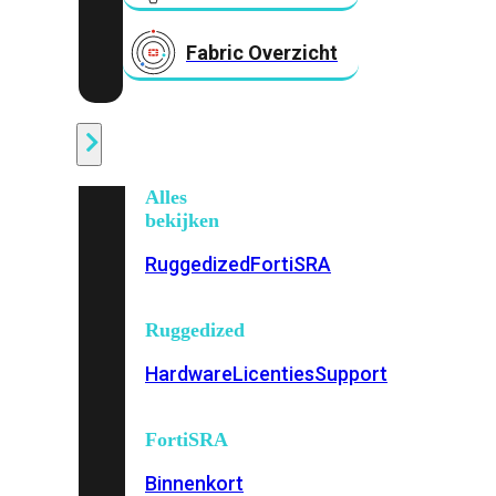
Fabric Overzicht
Industrieel
Alles
bekijken
Ruggedized
FortiSRA
Ruggedized
Hardware
Licenties
Support
FortiSRA
Binnenkort