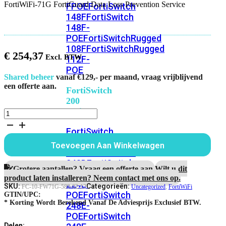
FortiWiFi-71G FortiGuard Data Loss Prevention Service
FPOE
FortiSwitch
148F
FortiSwitch
148F-
POE
FortiSwitchRugged
108F
FortiSwitchRugged
€
254,37
112F-
POE
Shared beheer
vanaf €129,- per maand, vraag vrijblijvend
een offerte aan.
FortiSwitch
200
Series
FortiWiFi-
71G
FortiSwitch
FortiGuard
Data
224D-
Toevoegen Aan Winkelwagen
Loss
FPOE
FortiSwitch
Prevention
248D
FortiSwitch
Service
Grotere aantallen? Vraag een offerte aan.
Wilt u dit
224E
Fortiswitch
aantal
product laten installeren? Neem contact met ons op.
224E-
SKU:
Categorieën:
FC-10-FW71G-589-02-12
Uncategorized
,
FortiWiFi
POE
FortiSwitch
GTIN/UPC:
* Korting Wordt Berekend Vanaf De Adviesprijs Exclusief BTW.
248E-
POE
FortiSwitch
Delen: