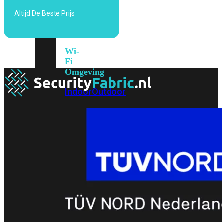
6E
Wi-
Altijd De Beste Prijs
Fi
7
Wi-
Fi
Omgeving
Indoor
Outdoor
MIMO
2X2
3X3
4X4
8X8
Alles
bekijken
FortiAP
FortiWiFi
FortiGate