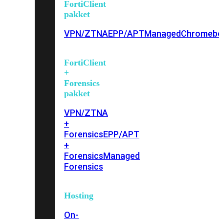
FortiClient
pakket
VPN/ZTNA
EPP/APT
Managed
Chromeb
FortiClient
+
Forensics
pakket
VPN/ZTNA
+
Forensics
EPP/APT
+
Forensics
Managed
Forensics
Hosting
On-