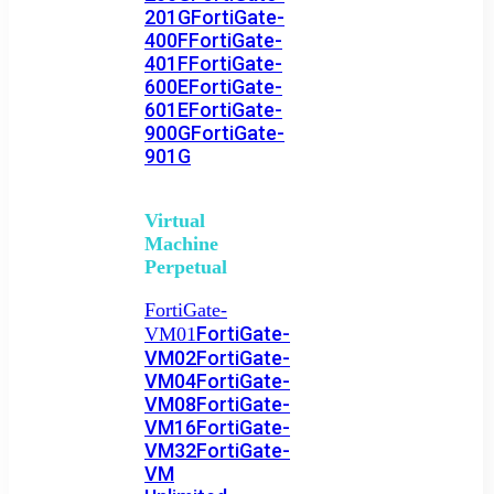
201G
FortiGate-
400F
FortiGate-
401F
FortiGate-
600E
FortiGate-
601E
FortiGate-
900G
FortiGate-
901G
Virtual
Machine
Perpetual
FortiGate-
FortiGate-
VM01
VM02
FortiGate-
VM04
FortiGate-
VM08
FortiGate-
VM16
FortiGate-
VM32
FortiGate-
VM