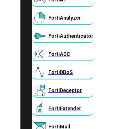
FortiAnalyzer
FortiAuthenticator
FortiADC
FortiDDoS
FortiDeceptor
FortiExtender
FortiMail