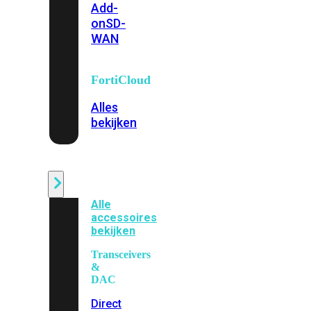
Add-
on
SD-
WAN
FortiCloud
Alles
bekijken
Accessoires
Alle
accessoires
bekijken
Transceivers
&
DAC
Direct