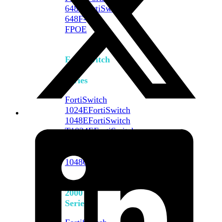
648F
FortiSwitch
648F-
FPOE
FortiSwitch
1000
Series
FortiSwitch
1024E
FortiSwitch
1048E
FortiSwitch
T1024E
FortiSwitch
T1024F-
FPOE
FortiSwitch
1048G
FortiSwitch
2000
Series