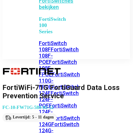
FortiSwitches
bekijken
FortiSwitch
100
Series
FortiSwitch
108F
FortiSwitch
108F-
POE
FortiSwitch
108F-
FPOE
FortiSwitch
110G-
FortiWiFi-71G FortiGuard Data Loss
FPOE
FortiSwitch
124F
FortiSwitch
Prevention Service
124F-
POE
FortiSwitch
FC-10-FW71G-589-02-12
124F-
FPOE
FortiSwitch
Levertijd: 5 - 11 dagen
124G
FortiSwitch
124G-