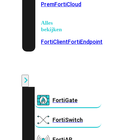
Prem
FortiCloud
Alles
bekijken
FortiClient
FortiEndpoint
Security
Fabric
Producten
FortiGate
FortiSwitch
FortiAP