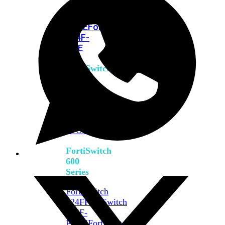
FPOE
FortiSwitch
M426E-
FPOE
FortiSwitchRugged
424F-
POE
FortiSwitch
500
Series
FortiSwitch
548D-
FPOE
FortiSwitch
600
Series
FortiSwitch
624F
FortiSwitch
624F-
FPOE
FortiSwitch