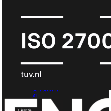
met
Wi-
Fi
(FortiWiFi)
FortiWiFi
30G
FortiWiFi
31G
FortiWiFi
40F
FortiWiFi
50G
FortiWiFi
51G
FortiWiFi
60F
FortiWiFi
61F
FortiWiFi
70G
FortiWiFi
71G
FortiWiFi
80F
FortiWiFi
81F
Licentie