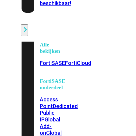
beschikbaar!
Cloud
Alle
bekijken
FortiSASE
FortiCloud
FortiSASE
onderdeel
Access
Point
Dedicated
Public
IP
Global
Add-
on
Global