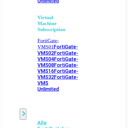
Unlimited
Virtual
Machine
Subscription
FortiGate-
FortiGate-
VMS01
VMS02
FortiGate-
VMS04
FortiGate-
VMS08
FortiGate-
VMS16
FortiGate-
VMS32
FortiGate-
VMS
Unlimited
Switch
Alle