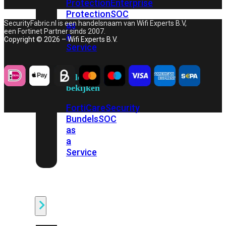
Protection
Enterprise
Protection
SOC
SecurityFabric.nl is een handelsnaam van Wifi Experts B.V,
as
een Fortinet Partner sinds 2007.
a
Copyright © 2026 – Wifi Experts B.V.
Service
Alles
bekijken
FortiCare
Security
Bundels
SOC
as
a
Service
Endpoint
Beveiliging