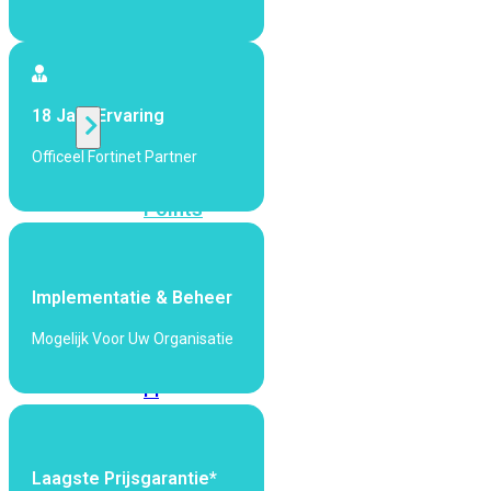
424F-
POE
WiFi
18 Jaar Ervaring
Officeel Fortinet Partner
Alle
Access
Points
bekijken
Wi-
Implementatie & Beheer
Fi
Generatie
Mogelijk Voor Uw Organisatie
Wi-
Fi
5
Wi-
Fi
6
Wi-
Laagste Prijsgarantie*
Fi