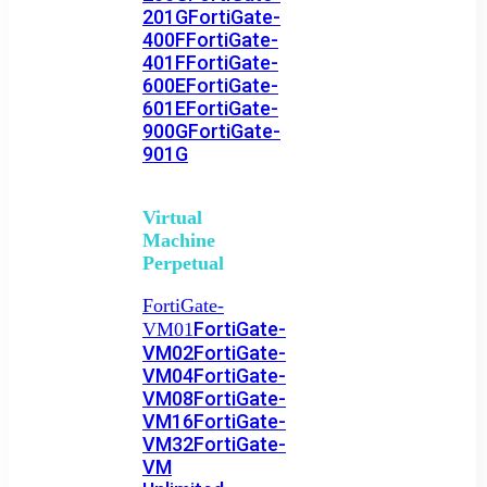
201G
FortiGate-
400F
FortiGate-
401F
FortiGate-
600E
FortiGate-
601E
FortiGate-
900G
FortiGate-
901G
Virtual
Machine
Perpetual
FortiGate-
FortiGate-
VM01
VM02
FortiGate-
VM04
FortiGate-
VM08
FortiGate-
VM16
FortiGate-
VM32
FortiGate-
VM