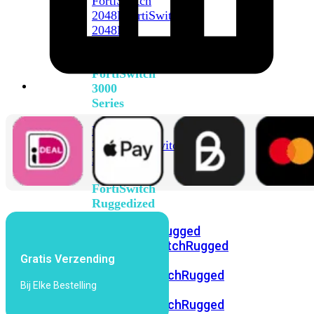
FortiSwitch
2048F
FortiSwitch
2048F-
B2F
FortiSwitch
3000
Series
FortiSwitch
3032E
FortiSwitch
3032G
FortiSwitch
Ruggedized
FortiSwitchRugged
108F
FortiSwitchRugged
Gratis Verzending
112F-
POE
FortiSwitchRugged
Bij Elke Bestelling
216F-
POE
FortiSwitchRugged