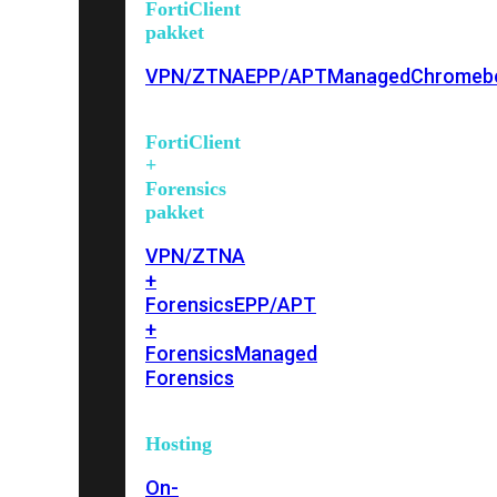
FortiClient
pakket
VPN/ZTNA
EPP/APT
Managed
Chromeb
FortiClient
+
Forensics
pakket
VPN/ZTNA
+
Forensics
EPP/APT
+
Forensics
Managed
Forensics
Hosting
On-