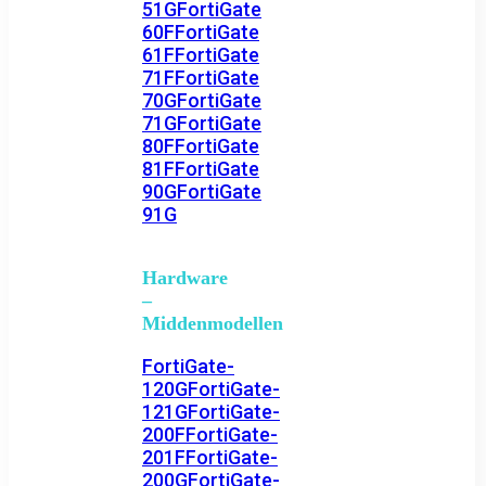
51G
FortiGate
60F
FortiGate
61F
FortiGate
71F
FortiGate
70G
FortiGate
71G
FortiGate
80F
FortiGate
81F
FortiGate
90G
FortiGate
91G
Hardware
–
Middenmodellen
FortiGate-
120G
FortiGate-
121G
FortiGate-
200F
FortiGate-
201F
FortiGate-
200G
FortiGate-