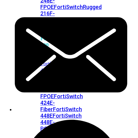
248E-
FPOE
FortiSwitchRugged
216F-
POE
FortiSwitch
400
Series
FortiSwitch
FortiSwitch
424E
424E-
POE
FortiSwitch
424E-
FPOE
FortiSwitch
424E-
Fiber
FortiSwitch
448E
FortiSwitch
448E-
POE
FortiSwitch
448E-