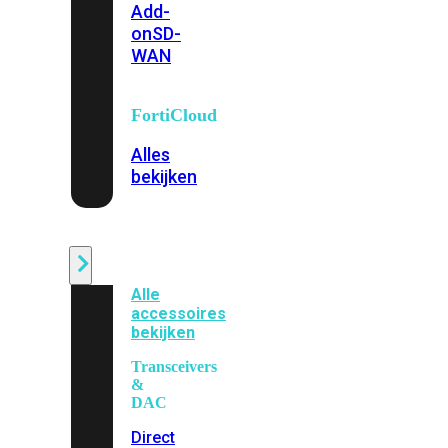
Add-
on
SD-
WAN
FortiCloud
Alles
bekijken
Accessoires
Alle
accessoires
bekijken
Transceivers
&
DAC
Direct