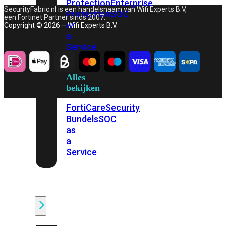
Protection
Enterprise
SecurityFabric.nl is een handelsnaam van Wifi Experts B.V,
Protection
SOC
een Fortinet Partner sinds 2007.
as
Copyright © 2026 – Wifi Experts B.V.
a
Service
Alles
bekijken
FortiCare
Security
Bundels
SOC
as
a
Service
Endpoint
Beveiliging