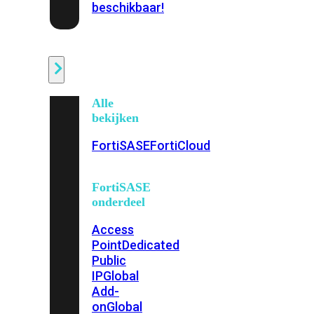
beschikbaar!
Cloud
Alle
bekijken
FortiSASE
FortiCloud
FortiSASE
onderdeel
Access
Point
Dedicated
Public
IP
Global
Add-
on
Global