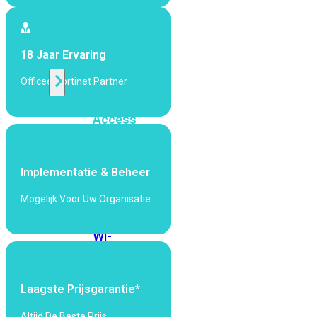
424F-
POE
18 Jaar Ervaring
WiFi
Officeel Fortinet Partner
Alle
Access
Points
bekijken
Implementatie & Beheer
Wi-
Fi
Mogelijk Voor Uw Organisatie
Generatie
Wi-
Fi
5
Wi-
Fi
Laagste Prijsgarantie*
6
Wi-
Fi
Altijd De Beste Prijs