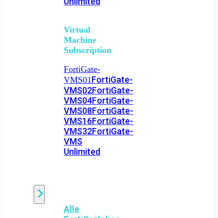
Unlimited
Virtual
Machine
Subscription
FortiGate-
FortiGate-
VMS01
VMS02
FortiGate-
VMS04
FortiGate-
VMS08
FortiGate-
VMS16
FortiGate-
VMS32
FortiGate-
VMS
Unlimited
Switch
Alle