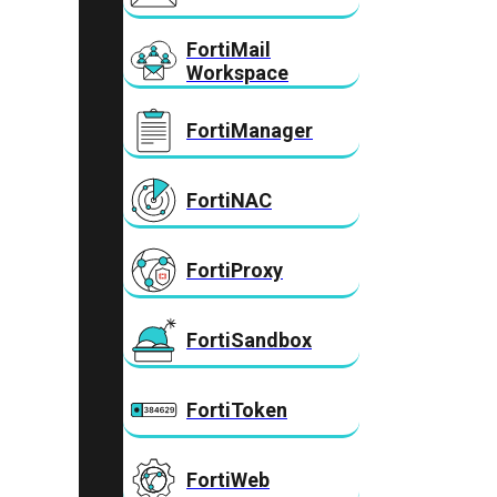
FortiMail
Workspace
FortiManager
FortiNAC
FortiProxy
FortiSandbox
FortiToken
FortiWeb