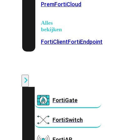
Prem
FortiCloud
Alles
bekijken
FortiClient
FortiEndpoint
Security
Fabric
Producten
FortiGate
FortiSwitch
FortiAP