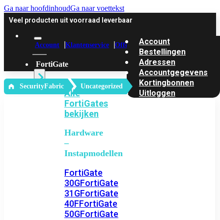
Ga naar hoofdinhoud
Ga naar voettekst
Veel producten uit voorraad leverbaar
Account
Account
Klantenservice
Offerte
Bestellingen
Adressen
FortiGate
Accountgegevens
Kortingbonnen
‎ SecurityFabric
Uncategorized
Alle
Uitloggen
FortiGates
bekijken
Hardware
–
Instapmodellen
FortiGate
30G
FortiGate
31G
FortiGate
40F
FortiGate
50G
FortiGate