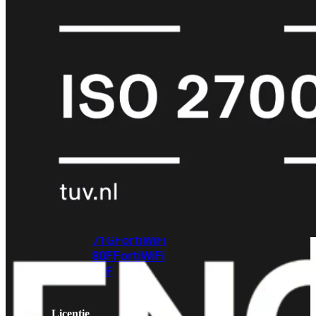
met
Wi-
Fi
(FortiWiFi)
FortiWiFi
30G
FortiWiFi
31G
FortiWiFi
40F
FortiWiFi
50G
FortiWiFi
51G
FortiWiFi
60F
FortiWiFi
61F
FortiWiFi
70G
FortiWiFi
71G
FortiWiFi
80F
FortiWiFi
81F
Licentie