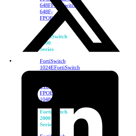
648F
FortiSwitch
648F-
FPOE
FortiSwitch
1000
Series
FortiSwitch
1024E
FortiSwitch
1048E
FortiSwitch
T1024E
FortiSwitch
T1024F-
FPOE
FortiSwitch
1048G
FortiSwitch
2000
Series