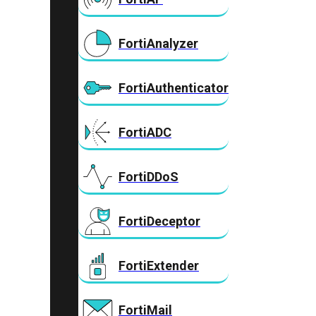
FortiAnalyzer
FortiAuthenticator
FortiADC
FortiDDoS
FortiDeceptor
FortiExtender
FortiMail