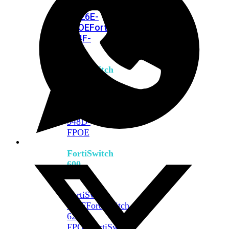
FPOE
FortiSwitch
M426E-
FPOE
FortiSwitchRugged
424F-
POE
FortiSwitch
500
Series
FortiSwitch
548D-
FPOE
FortiSwitch
600
Series
FortiSwitch
624F
FortiSwitch
624F-
FPOE
FortiSwitch