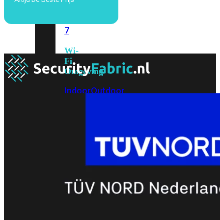
6E
Wi-
Fi
7
Wi-
Fi
Omgeving
Indoor
Outdoor
MIMO
2X2
3X3
4X4
8X8
Alles
bekijken
FortiAP
FortiWiFi
FortiGate