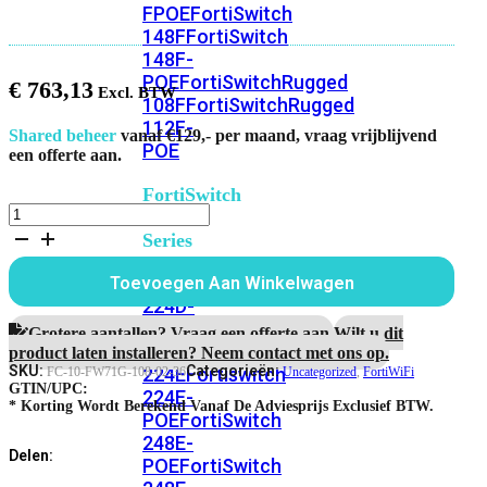
FPOE
FortiSwitch
148F
FortiSwitch
148F-
POE
FortiSwitchRugged
€
763,13
108F
FortiSwitchRugged
112F-
Shared beheer
vanaf €129,- per maand, vraag vrijblijvend
POE
een offerte aan.
FortiSwitch
FortiWiFi-
200
71G
Series
FortiGuard
IPS
FortiSwitch
Toevoegen Aan Winkelwagen
Service
224D-
aantal
FPOE
FortiSwitch
Grotere aantallen? Vraag een offerte aan.
Wilt u dit
248D
FortiSwitch
product laten installeren? Neem contact met ons op.
SKU:
Categorieën:
224E
Fortiswitch
FC-10-FW71G-108-02-36
Uncategorized
,
FortiWiFi
GTIN/UPC:
224E-
* Korting Wordt Berekend Vanaf De Adviesprijs Exclusief BTW.
POE
FortiSwitch
248E-
Delen:
POE
FortiSwitch