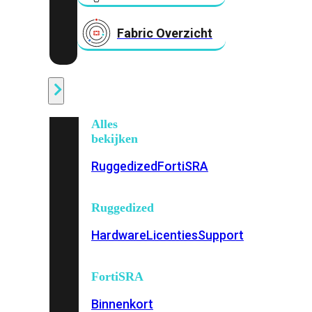
Fabric Overzicht
Industrieel
Alles
bekijken
Ruggedized
FortiSRA
Ruggedized
Hardware
Licenties
Support
FortiSRA
Binnenkort