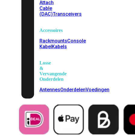
Attach
Cable
(DAC)
Transceivers
Accessoires
Rackmounts
Console
Kabel
Kabels
Losse
&
Vervangende
Onderdelen
Antennes
Onderdelen
Voedingen