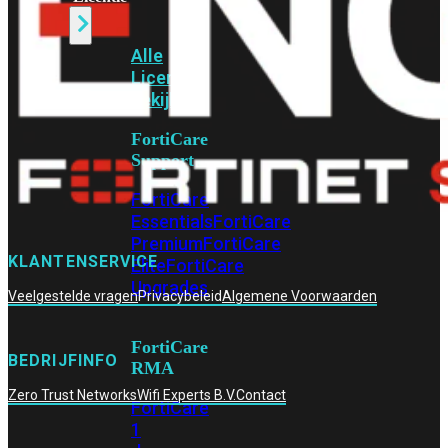
Alle
Licenties
bekijken
FortiCare
Support
FortiCare
Essentials
FortiCare
Premium
FortiCare
KLANTENSERVICE
Elite
FortiCare
Upgrades
Veelgestelde vragen
Privacybeleid
Algemene Voorwaarden
FortiCare
BEDRIJFINFO
RMA
Zero Trust Networks
Wifi Experts B.V.
Contact
FortiCare
1