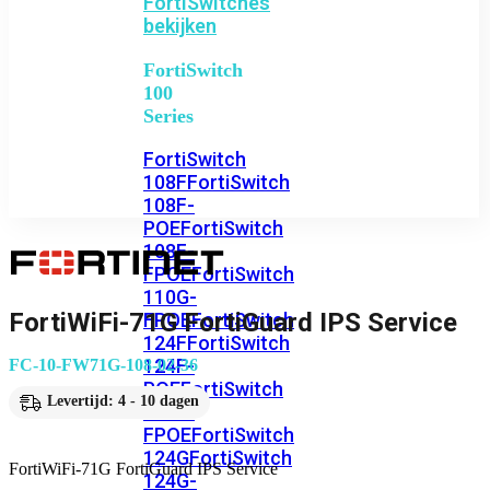
FortiSwitches
bekijken
FortiSwitch
100
Series
FortiSwitch
108F
FortiSwitch
108F-
POE
FortiSwitch
108F-
FPOE
FortiSwitch
110G-
FortiWiFi-71G FortiGuard IPS Service
FPOE
FortiSwitch
124F
FortiSwitch
124F-
FC-10-FW71G-108-02-36
POE
FortiSwitch
Levertijd: 4 - 10 dagen
124F-
FPOE
FortiSwitch
124G
FortiSwitch
FortiWiFi-71G FortiGuard IPS Service
124G-