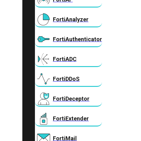
FortiAnalyzer
FortiAuthenticator
FortiADC
FortiDDoS
FortiDeceptor
FortiExtender
FortiMail