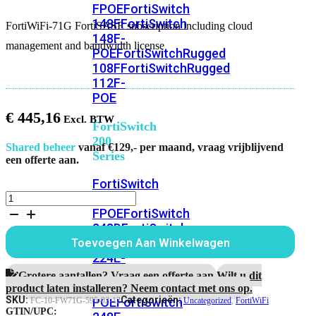
FPOE
FortiSwitch
148F
FortiSwitch
FortiWiFi-71G FortiSASE subscription including cloud
148F-
management and bandwidth license
POE
FortiSwitchRugged
108F
FortiSwitchRugged
112F-
POE
€
445,16
FortiSwitch
200
Shared beheer
vanaf €129,- per maand, vraag vrijblijvend
Series
een offerte aan.
FortiSwitch
FortiWiFi-
224D-
71G
FPOE
FortiSwitch
FortiSASE
248D
FortiSwitch
subscription
224E
Fortiswitch
Toevoegen Aan Winkelwagen
including
224E-
cloud
POE
FortiSwitch
management
Grotere aantallen? Vraag een offerte aan.
Wilt u dit
and
248E-
product laten installeren? Neem contact met ons op.
bandwidth
SKU:
Categorieën:
POE
FortiSwitch
FC-10-FW71G-595-02-12
Uncategorized
,
FortiWiFi
license
GTIN/UPC: