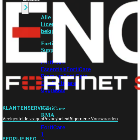
Alle
Licenties
bekijken
FortiCare
Support
FortiCare
Essentials
FortiCare
Premium
FortiCare
Elite
FortiCare
Upgrades
KLANTENSERVICE
FortiCare
RMA
Veelgestelde vragen
Privacybeleid
Algemene Voorwaarden
FortiCare
1
BEDRIJFINFO