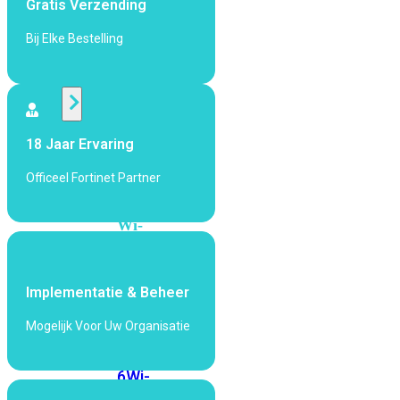
Gratis Verzending
424F-
POE
Bij Elke Bestelling
WiFi
Alle
18 Jaar Ervaring
Access
Points
Officeel Fortinet Partner
bekijken
Wi-
Fi
Generatie
Implementatie & Beheer
Wi-
Fi
Mogelijk Voor Uw Organisatie
5
Wi-
Fi
6
Wi-
Fi