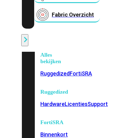
Fabric Overzicht
Industrieel
Alles
bekijken
Ruggedized
FortiSRA
Ruggedized
Hardware
Licenties
Support
FortiSRA
Binnenkort