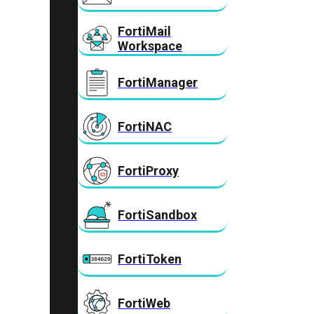
FortiMail
Workspace
FortiManager
FortiNAC
FortiProxy
FortiSandbox
FortiToken
FortiWeb