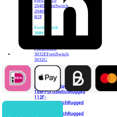
FortiSwitch
2048F
FortiSwitch
2048F-
B2F
FortiSwitch
3000
Series
FortiSwitch
3032E
FortiSwitch
3032G
FortiSwitch
Ruggedized
FortiSwitchRugged
108F
FortiSwitchRugged
112F-
POE
FortiSwitchRugged
216F-
POE
FortiSwitchRugged