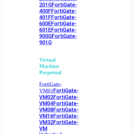
201G
FortiGate-
400F
FortiGate-
401F
FortiGate-
600E
FortiGate-
601E
FortiGate-
900G
FortiGate-
901G
Virtual
Machine
Perpetual
FortiGate-
FortiGate-
VM01
VM02
FortiGate-
VM04
FortiGate-
VM08
FortiGate-
VM16
FortiGate-
VM32
FortiGate-
VM