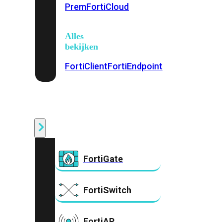
Prem
FortiCloud
Alles
bekijken
FortiClient
FortiEndpoint
Security
Fabric
Producten
FortiGate
FortiSwitch
FortiAP