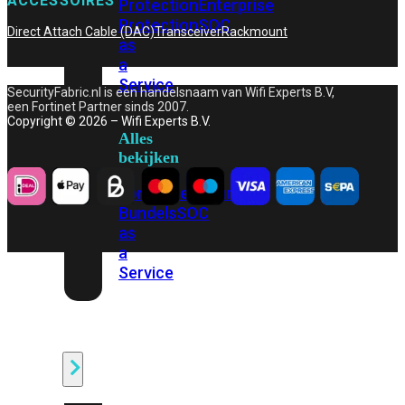
ACCESSOIRES
Protection
Enterprise
Protection
SOC
Direct Attach Cable (DAC)
Transceiver
Rackmount
as
a
Service
SecurityFabric.nl is een handelsnaam van Wifi Experts B.V,
een Fortinet Partner sinds 2007.
Copyright © 2026 – Wifi Experts B.V.
Alles
bekijken
FortiCare
Security
Bundels
SOC
as
a
Service
Endpoint
Beveiliging