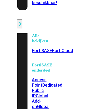
beschikbaar!
Cloud
Alle
bekijken
FortiSASE
FortiCloud
FortiSASE
onderdeel
Access
Point
Dedicated
Public
IP
Global
Add-
on
Global