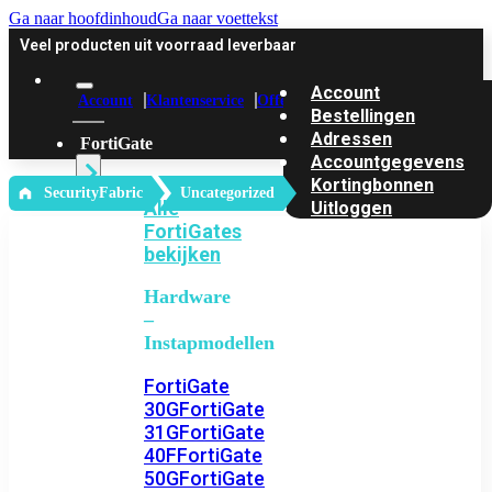
Ga naar hoofdinhoud
Ga naar voettekst
Veel producten uit voorraad leverbaar
Account
Account
Klantenservice
Offerte
Bestellingen
Adressen
FortiGate
Accountgegevens
Kortingbonnen
‎ SecurityFabric
Uncategorized
Alle
Uitloggen
FortiGates
bekijken
Hardware
–
Instapmodellen
FortiGate
30G
FortiGate
31G
FortiGate
40F
FortiGate
50G
FortiGate