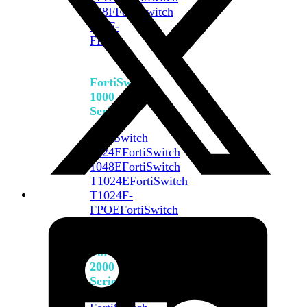
648F
FortiSwitch
648F-
FPOE
FortiSwitch
1000
Series
FortiSwitch
1024E
FortiSwitch
1048E
FortiSwitch
T1024E
FortiSwitch
T1024F-
FPOE
FortiSwitch
1048G
FortiSwitch
2000
Series