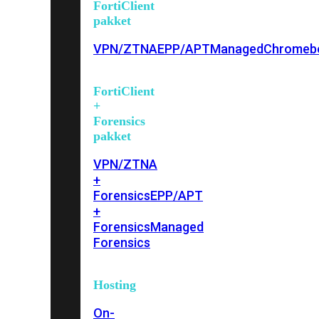
FortiClient
pakket
VPN/ZTNA
EPP/APT
Managed
Chromeb
FortiClient
+
Forensics
pakket
VPN/ZTNA
+
Forensics
EPP/APT
+
Forensics
Managed
Forensics
Hosting
On-