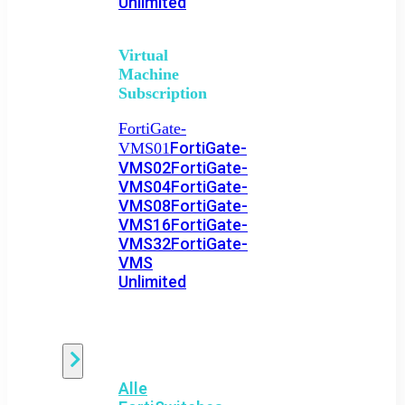
Unlimited
Virtual
Machine
Subscription
FortiGate-
FortiGate-
VMS01
VMS02
FortiGate-
VMS04
FortiGate-
VMS08
FortiGate-
VMS16
FortiGate-
VMS32
FortiGate-
VMS
Unlimited
Switch
Alle