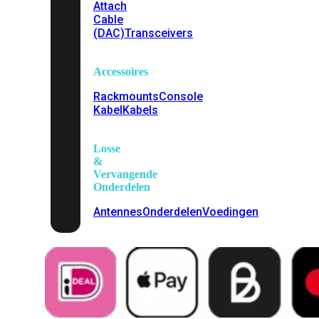
Attach
Cable
(DAC)
Transceivers
Accessoires
Rackmounts
Console
Kabel
Kabels
Losse
&
Vervangende
Onderdelen
Antennes
Onderdelen
Voedingen