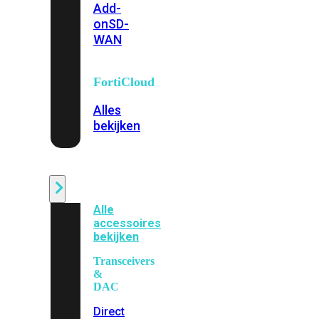
Add-
on
SD-
WAN
FortiCloud
Alles
bekijken
Accessoires
Alle
accessoires
bekijken
Transceivers
&
DAC
Direct