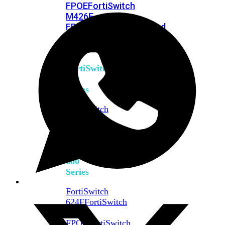
FPOE
FortiSwitch
M426E-
FPOE
FortiSwitchRugged
424F-
POE
FortiSwitch
500
Series
FortiSwitch
548D-
FPOE
FortiSwitch
600
Series
FortiSwitch
624F
FortiSwitch
624F-
FPOE
FortiSwitch