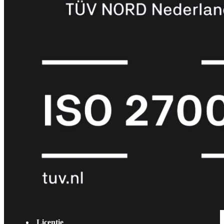
met
Wi-
Fi
(FortiWiFi)
FortiWiFi
30G
FortiWiFi
31G
FortiWiFi
40F
FortiWiFi
50G
FortiWiFi
51G
FortiWiFi
60F
FortiWiFi
61F
FortiWiFi
70G
FortiWiFi
71G
FortiWiFi
80F
FortiWiFi
81F
Licentie