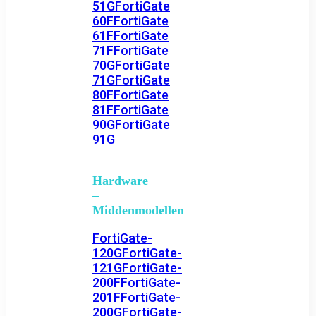
51G
FortiGate
60F
FortiGate
61F
FortiGate
71F
FortiGate
70G
FortiGate
71G
FortiGate
80F
FortiGate
81F
FortiGate
90G
FortiGate
91G
Hardware
–
Middenmodellen
FortiGate-
120G
FortiGate-
121G
FortiGate-
200F
FortiGate-
201F
FortiGate-
200G
FortiGate-