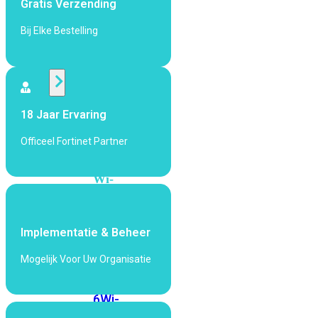
Gratis Verzending
424F-
POE
Bij Elke Bestelling
WiFi
Alle
18 Jaar Ervaring
Access
Points
Officeel Fortinet Partner
bekijken
Wi-
Fi
Generatie
Implementatie & Beheer
Wi-
Fi
Mogelijk Voor Uw Organisatie
5
Wi-
Fi
6
Wi-
Fi