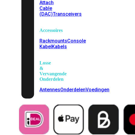
Attach
Cable
(DAC)
Transceivers
Accessoires
Rackmounts
Console
Kabel
Kabels
Losse
&
Vervangende
Onderdelen
Antennes
Onderdelen
Voedingen