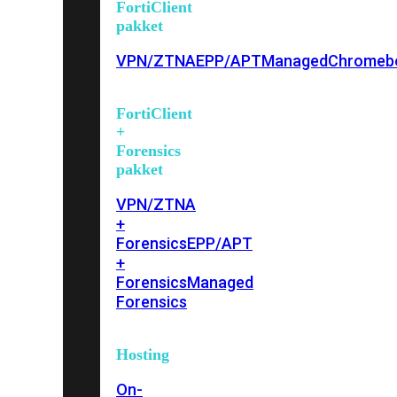
FortiClient
pakket
VPN/ZTNA
EPP/APT
Managed
Chromeb
FortiClient
+
Forensics
pakket
VPN/ZTNA
+
Forensics
EPP/APT
+
Forensics
Managed
Forensics
Hosting
On-