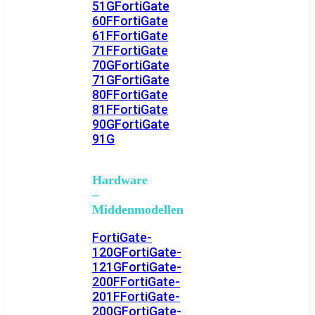
51G
FortiGate
60F
FortiGate
61F
FortiGate
71F
FortiGate
70G
FortiGate
71G
FortiGate
80F
FortiGate
81F
FortiGate
90G
FortiGate
91G
Hardware
–
Middenmodellen
FortiGate-
120G
FortiGate-
121G
FortiGate-
200F
FortiGate-
201F
FortiGate-
200G
FortiGate-