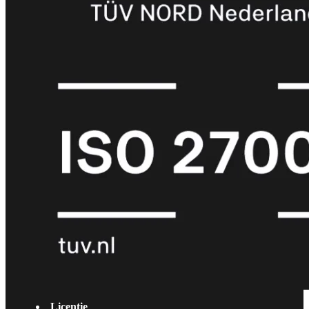
met
Wi-
Fi
(FortiWiFi)
FortiWiFi
30G
FortiWiFi
31G
FortiWiFi
40F
FortiWiFi
50G
FortiWiFi
51G
FortiWiFi
60F
FortiWiFi
61F
FortiWiFi
70G
FortiWiFi
71G
FortiWiFi
80F
FortiWiFi
81F
Licentie