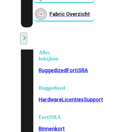
Fabric Overzicht
Industrieel
Alles
bekijken
Ruggedized
FortiSRA
Ruggedized
Hardware
Licenties
Support
FortiSRA
Binnenkort