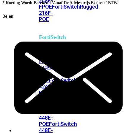
248E-
* Korting Wordt Berekend Vanaf De Adviesprijs Exclusief BTW.
FPOE
FortiSwitchRugged
216F-
Delen:
POE
FortiSwitch
400
Series
FortiSwitch
FortiSwitch
424E
424E-
POE
FortiSwitch
424E-
FPOE
FortiSwitch
424E-
Fiber
FortiSwitch
448E
FortiSwitch
448E-
POE
FortiSwitch
448E-