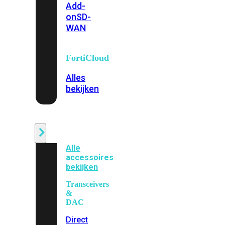
Add-
on
SD-
WAN
FortiCloud
Alles
bekijken
Accessoires
Alle
accessoires
bekijken
Transceivers
&
DAC
Direct