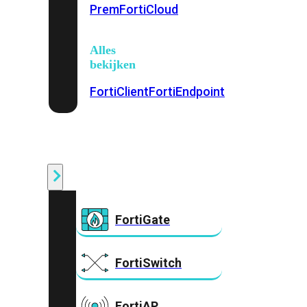
Prem
FortiCloud
Alles
bekijken
FortiClient
FortiEndpoint
Security
Fabric
Producten
FortiGate
FortiSwitch
FortiAP