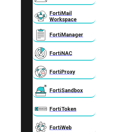
FortiMail
Workspace
FortiManager
FortiNAC
FortiProxy
FortiSandbox
FortiToken
FortiWeb