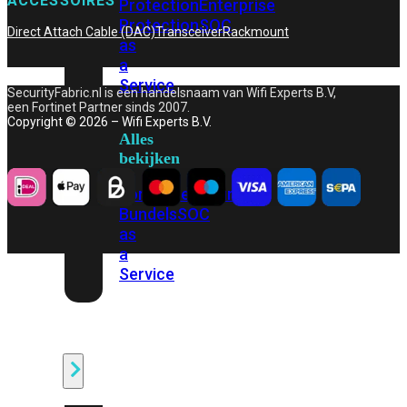
ACCESSOIRES
Protection
Enterprise
Protection
SOC
Direct Attach Cable (DAC)
Transceiver
Rackmount
as
a
Service
SecurityFabric.nl is een handelsnaam van Wifi Experts B.V,
een Fortinet Partner sinds 2007.
Copyright © 2026 – Wifi Experts B.V.
Alles
bekijken
FortiCare
Security
Bundels
SOC
as
a
Service
Endpoint
Beveiliging