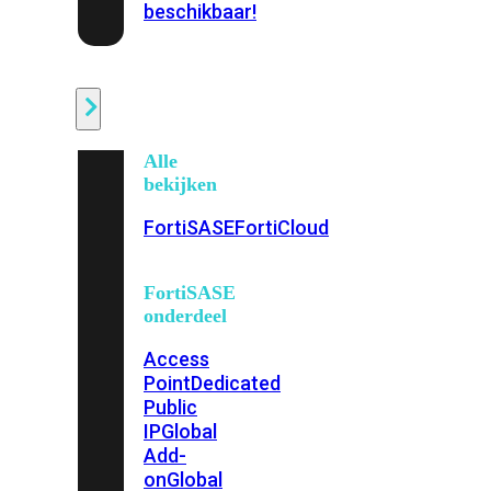
beschikbaar!
Cloud
Alle
bekijken
FortiSASE
FortiCloud
FortiSASE
onderdeel
Access
Point
Dedicated
Public
IP
Global
Add-
on
Global