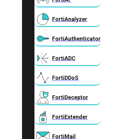
FortiAnalyzer
FortiAuthenticator
FortiADC
FortiDDoS
FortiDeceptor
FortiExtender
FortiMail