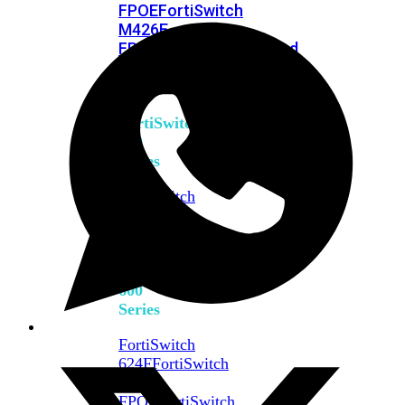
FPOE
FortiSwitch
M426E-
FPOE
FortiSwitchRugged
424F-
POE
FortiSwitch
500
Series
FortiSwitch
548D-
FPOE
FortiSwitch
600
Series
FortiSwitch
624F
FortiSwitch
624F-
FPOE
FortiSwitch