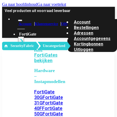
Ga naar hoofdinhoud
Ga naar voettekst
Veel producten uit voorraad leverbaar
Account
Account
Klantenservice
Offerte
Bestellingen
Adressen
FortiGate
Accountgegevens
Kortingbonnen
‎ SecurityFabric
Uncategorized
Alle
Uitloggen
FortiGates
bekijken
Hardware
–
Instapmodellen
FortiGate
30G
FortiGate
31G
FortiGate
40F
FortiGate
50G
FortiGate