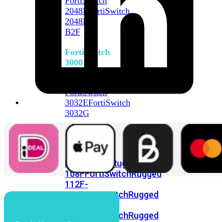
FortiSwitch
2048F
FortiSwitch
2048F-
B2F
FortiSwitch
3000
Series
FortiSwitch
3032E
FortiSwitch
3032G
FortiSwitch
Ruggedized
FortiSwitchRugged
108F
FortiSwitchRugged
112F-
POE
FortiSwitchRugged
216F-
POE
FortiSwitchRugged