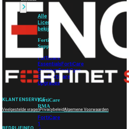
Alle
Licenties
bekijken
FortiCare
Support
FortiCare
Essentials
FortiCare
Premium
FortiCare
Elite
FortiCare
Upgrades
KLANTENSERVICE
FortiCare
RMA
Veelgestelde vragen
Privacybeleid
Algemene Voorwaarden
FortiCare
1
BEDRIJFINFO