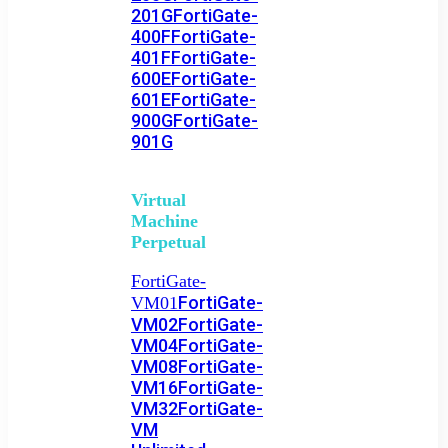
201G
FortiGate-
400F
FortiGate-
401F
FortiGate-
600E
FortiGate-
601E
FortiGate-
900G
FortiGate-
901G
Virtual
Machine
Perpetual
FortiGate-
FortiGate-
VM01
VM02
FortiGate-
VM04
FortiGate-
VM08
FortiGate-
VM16
FortiGate-
VM32
FortiGate-
VM