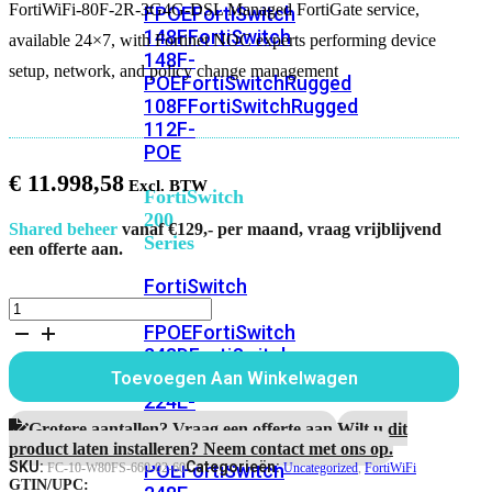
FortiWiFi-80F-2R-3G4G-DSL Managed FortiGate service,
FPOE
FortiSwitch
148F
FortiSwitch
available 24×7, with Fortinet NOC experts performing device
148F-
setup, network, and policy change management
POE
FortiSwitchRugged
108F
FortiSwitchRugged
112F-
POE
€
11.998,58
FortiSwitch
200
Shared beheer
vanaf €129,- per maand, vraag vrijblijvend
Series
een offerte aan.
FortiSwitch
FortiWiFi-
224D-
80F-
FPOE
FortiSwitch
2R-
248D
FortiSwitch
3G4G-
224E
Fortiswitch
Toevoegen Aan Winkelwagen
DSL
224E-
Managed
POE
FortiSwitch
FortiGate
Grotere aantallen? Vraag een offerte aan.
Wilt u dit
service
248E-
product laten installeren? Neem contact met ons op.
aantal
SKU:
Categorieën:
POE
FortiSwitch
FC-10-W80FS-660-02-60
Uncategorized
,
FortiWiFi
GTIN/UPC: