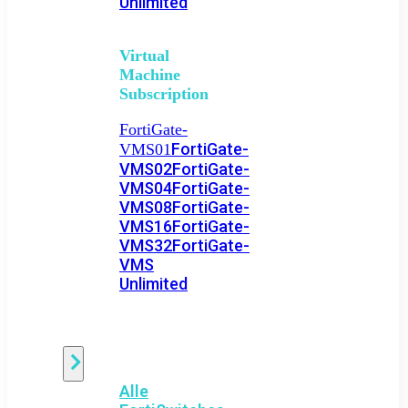
Unlimited
Virtual
Machine
Subscription
FortiGate-
FortiGate-
VMS01
VMS02
FortiGate-
VMS04
FortiGate-
VMS08
FortiGate-
VMS16
FortiGate-
VMS32
FortiGate-
VMS
Unlimited
Switch
Alle