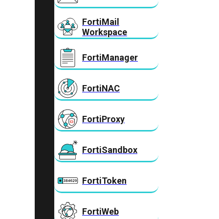
FortiMail
Workspace
FortiManager
FortiNAC
FortiProxy
FortiSandbox
FortiToken
FortiWeb