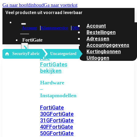
Ga naar hoofdinhoud
Ga naar voettekst
Veel producten uit voorraad leverbaar
Account
Account
Klantenservice
Offerte
Bestellingen
Adressen
FortiGate
Accountgegevens
Kortingbonnen
‎ SecurityFabric
Uncategorized
Alle
Uitloggen
FortiGates
bekijken
Hardware
–
Instapmodellen
FortiGate
30G
FortiGate
31G
FortiGate
40F
FortiGate
50G
FortiGate