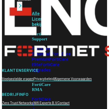
Alle
Licenties
bekijken
FortiCare
Support
FortiCare
Essentials
FortiCare
Premium
FortiCare
Elite
FortiCare
Upgrades
KLANTENSERVICE
Veelgestelde vragen
Privacybeleid
Algemene Voorwaarden
FortiCare
RMA
BEDRIJFINFO
FortiCare
Zero Trust Networks
Wifi Experts B.V.
Contact
1