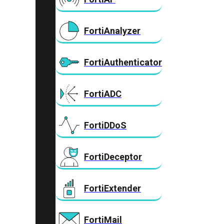
FortiAnalyzer
FortiAuthenticator
FortiADC
FortiDDoS
FortiDeceptor
FortiExtender
FortiMail