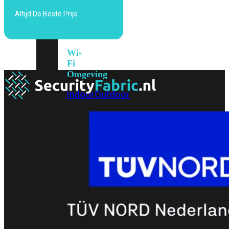
6E
Wi-
Altijd De Beste Prijs
Fi
7
Wi-
Fi
Omgeving
Indoor
Outdoor
MIMO
2X2
3X3
4X4
8X8
Alles
bekijken
FortiAP
FortiWiFi
FortiGate