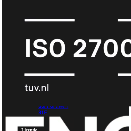
met
Wi-
Fi
(FortiWiFi)
FortiWiFi
30G
FortiWiFi
31G
FortiWiFi
40F
FortiWiFi
50G
FortiWiFi
51G
FortiWiFi
60F
FortiWiFi
61F
FortiWiFi
70G
FortiWiFi
71G
FortiWiFi
80F
FortiWiFi
81F
Licentie