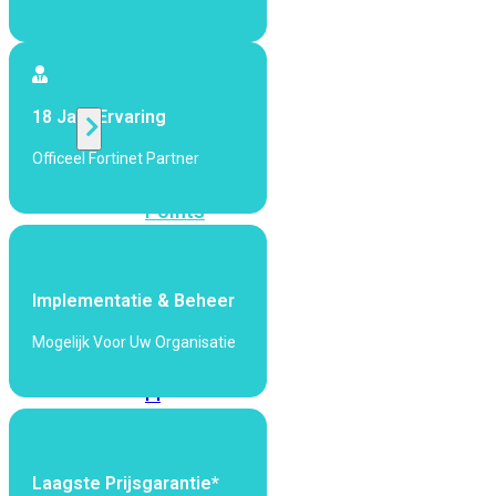
424F-
POE
WiFi
18 Jaar Ervaring
Officeel Fortinet Partner
Alle
Access
Points
bekijken
Wi-
Implementatie & Beheer
Fi
Generatie
Mogelijk Voor Uw Organisatie
Wi-
Fi
5
Wi-
Fi
6
Wi-
Laagste Prijsgarantie*
Fi