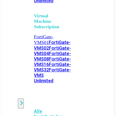
Unlimited
Virtual
Machine
Subscription
FortiGate-
FortiGate-
VMS01
VMS02
FortiGate-
VMS04
FortiGate-
VMS08
FortiGate-
VMS16
FortiGate-
VMS32
FortiGate-
VMS
Unlimited
Switch
Alle