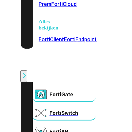
Prem
FortiCloud
Alles
bekijken
FortiClient
FortiEndpoint
Security
Fabric
Producten
FortiGate
FortiSwitch
FortiAP