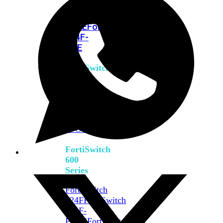
FPOE
FortiSwitch
M426E-
FPOE
FortiSwitchRugged
424F-
POE
FortiSwitch
500
Series
FortiSwitch
548D-
FPOE
FortiSwitch
600
Series
FortiSwitch
624F
FortiSwitch
624F-
FPOE
FortiSwitch