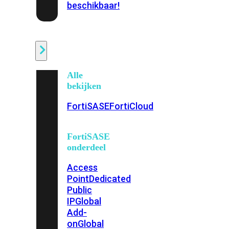
beschikbaar!
Cloud
Alle
bekijken
FortiSASE
FortiCloud
FortiSASE
onderdeel
Access
Point
Dedicated
Public
IP
Global
Add-
on
Global