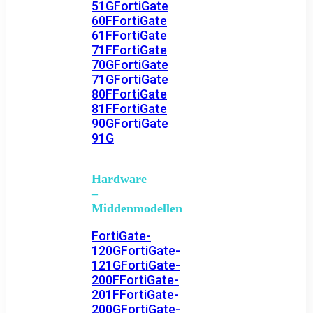
51G
FortiGate
60F
FortiGate
61F
FortiGate
71F
FortiGate
70G
FortiGate
71G
FortiGate
80F
FortiGate
81F
FortiGate
90G
FortiGate
91G
Hardware
–
Middenmodellen
FortiGate-
120G
FortiGate-
121G
FortiGate-
200F
FortiGate-
201F
FortiGate-
200G
FortiGate-