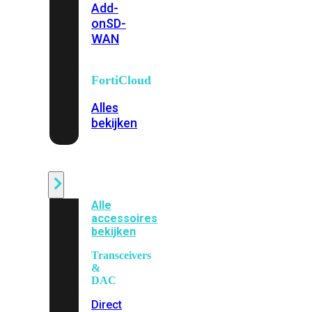
Add-
on
SD-
WAN
FortiCloud
Alles
bekijken
Accessoires
Alle
accessoires
bekijken
Transceivers
&
DAC
Direct