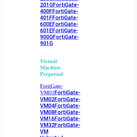
201G
FortiGate-
400F
FortiGate-
401F
FortiGate-
600E
FortiGate-
601E
FortiGate-
900G
FortiGate-
901G
Virtual
Machine
Perpetual
FortiGate-
FortiGate-
VM01
VM02
FortiGate-
VM04
FortiGate-
VM08
FortiGate-
VM16
FortiGate-
VM32
FortiGate-
VM