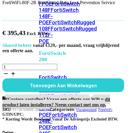
FortiWiFi-80F-2R FortiGuard Data Loss Prevention Service
FPOE
FortiSwitch
148F
FortiSwitch
148F-
POE
FortiSwitchRugged
108F
FortiSwitchRugged
€
395,43
112F-
POE
Shared beheer
vanaf €129,- per maand, vraag vrijblijvend
een offerte aan.
FortiSwitch
200
Series
FortiWiFi-
80F-
FortiSwitch
2R
FortiGuard
224D-
Toevoegen Aan Winkelwagen
Data
FPOE
FortiSwitch
Loss
248D
FortiSwitch
Prevention
Grotere aantallen? Vraag een offerte aan.
Wilt u dit
224E
Fortiswitch
Service
product laten installeren? Neem contact met ons op.
224E-
aantal
SKU:
Categorieën:
FC-10-W080F-589-02-12
Uncategorized
,
FortiWiFi
POE
FortiSwitch
GTIN/UPC:
* Korting Wordt Berekend Vanaf De Adviesprijs Exclusief BTW.
248E-
POE
FortiSwitch
Delen: