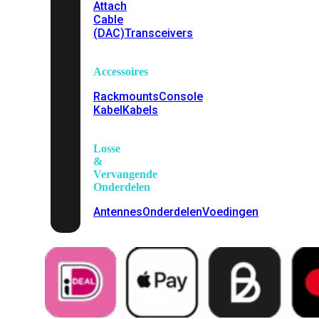
Attach
Cable
(DAC)
Transceivers
Accessoires
Rackmounts
Console
Kabel
Kabels
Losse
&
Vervangende
Onderdelen
Antennes
Onderdelen
Voedingen