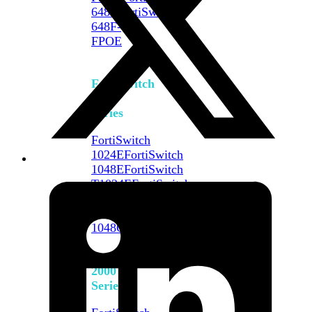
648F
FortiSwitch
648F-
FPOE
FortiSwitch
1000
Series
FortiSwitch
1024E
FortiSwitch
1048E
FortiSwitch
T1024E
FortiSwitch
T1024F-
FPOE
FortiSwitch
1048G
FortiSwitch
2000
Series