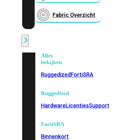
Fabric Overzicht
Industrieel
Alles
bekijken
Ruggedized
FortiSRA
Ruggedized
Hardware
Licenties
Support
FortiSRA
Binnenkort