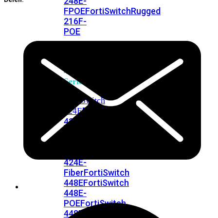
248E-
FPOE
FortiSwitchRugged
216F-
POE
FortiSwitch
400
Series
FortiSwitch
FortiSwitch
424E
424E-
POE
FortiSwitch
424E-
FPOE
FortiSwitch
424E-
Fiber
FortiSwitch
448E
FortiSwitch
448E-
POE
FortiSwitch
448E-