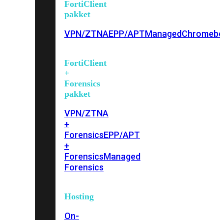
FortiClient
pakket
VPN/ZTNA
EPP/APT
Managed
Chromeb
FortiClient
+
Forensics
pakket
VPN/ZTNA
+
Forensics
EPP/APT
+
Forensics
Managed
Forensics
Hosting
On-