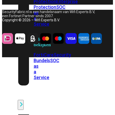
Protection
Enterprise
Protection
SOC
SecurityFabric.nl is een handelsnaam van Wifi Experts B.V,
as
een Fortinet Partner sinds 2007.
a
Copyright © 2026 – Wifi Experts B.V.
Service
Alles
bekijken
FortiCare
Security
Bundels
SOC
as
a
Service
Endpoint
Beveiliging