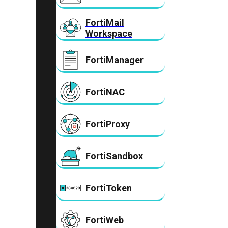
FortiMail
Workspace
FortiManager
FortiNAC
FortiProxy
FortiSandbox
FortiToken
FortiWeb