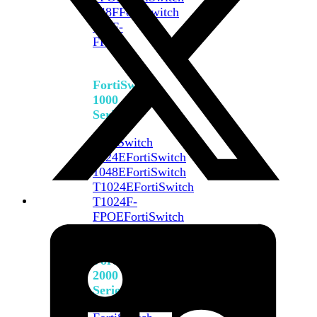
648F
FortiSwitch
648F-
FPOE
FortiSwitch
1000
Series
FortiSwitch
1024E
FortiSwitch
1048E
FortiSwitch
T1024E
FortiSwitch
T1024F-
FPOE
FortiSwitch
1048G
FortiSwitch
2000
Series