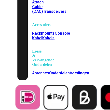
Attach
Cable
(DAC)
Transceivers
Accessoires
Rackmounts
Console
Kabel
Kabels
Losse
&
Vervangende
Onderdelen
Antennes
Onderdelen
Voedingen