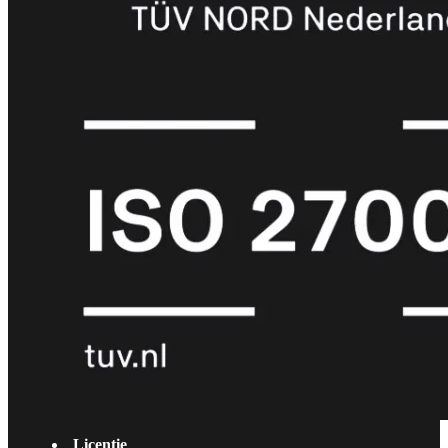
met
Wi-
Fi
(FortiWiFi)
FortiWiFi
30G
FortiWiFi
31G
FortiWiFi
40F
FortiWiFi
50G
FortiWiFi
51G
FortiWiFi
60F
FortiWiFi
61F
FortiWiFi
70G
FortiWiFi
71G
FortiWiFi
80F
FortiWiFi
81F
Licentie