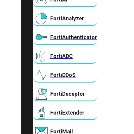
FortiAnalyzer
FortiAuthenticator
FortiADC
FortiDDoS
FortiDeceptor
FortiExtender
FortiMail