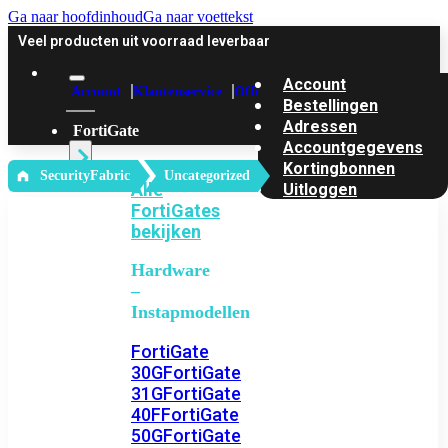
Ga naar hoofdinhoud
Ga naar voettekst
Veel producten uit voorraad leverbaar
Account
Account
Klantenservice
Offerte
Bestellingen
Adressen
FortiGate
Accountgegevens
Kortingbonnen
‎ SecurityFabric
Uncategorized
Alle
Uitloggen
FortiGates
bekijken
Hardware
–
Instapmodellen
FortiGate
30G
FortiGate
31G
FortiGate
40F
FortiGate
50G
FortiGate