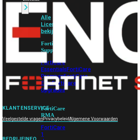
Alle
Licenties
bekijken
FortiCare
Support
FortiCare
Essentials
FortiCare
Premium
FortiCare
Elite
FortiCare
Upgrades
KLANTENSERVICE
FortiCare
RMA
Veelgestelde vragen
Privacybeleid
Algemene Voorwaarden
FortiCare
1
BEDRIJFINFO