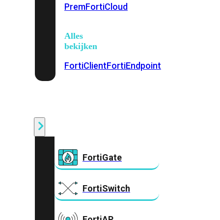
Prem
FortiCloud
Alles
bekijken
FortiClient
FortiEndpoint
Security
Fabric
Producten
FortiGate
FortiSwitch
FortiAP