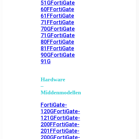
51G
FortiGate
60F
FortiGate
61F
FortiGate
71F
FortiGate
70G
FortiGate
71G
FortiGate
80F
FortiGate
81F
FortiGate
90G
FortiGate
91G
Hardware
–
Middenmodellen
FortiGate-
120G
FortiGate-
121G
FortiGate-
200F
FortiGate-
201F
FortiGate-
200G
FortiGate-