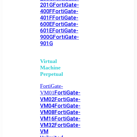
201G
FortiGate-
400F
FortiGate-
401F
FortiGate-
600E
FortiGate-
601E
FortiGate-
900G
FortiGate-
901G
Virtual
Machine
Perpetual
FortiGate-
FortiGate-
VM01
VM02
FortiGate-
VM04
FortiGate-
VM08
FortiGate-
VM16
FortiGate-
VM32
FortiGate-
VM