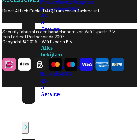
ACCESSOIRES
Protection
Enterprise
Protection
SOC
Direct Attach Cable (DAC)
Transceiver
Rackmount
as
a
Service
SecurityFabric.nl is een handelsnaam van Wifi Experts B.V,
een Fortinet Partner sinds 2007.
Copyright © 2026 – Wifi Experts B.V.
Alles
bekijken
FortiCare
Security
Bundels
SOC
as
a
Service
Endpoint
Beveiliging