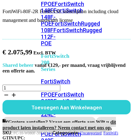
FPOE
FortiSwitch
148F
FortiSwitch
FortiWiFi-80F-2R FortiSASE subscription including cloud
148F-
management and bandwidth license
POE
FortiSwitchRugged
108F
FortiSwitchRugged
112F-
POE
€
2.075,99
FortiSwitch
200
Shared beheer
vanaf €129,- per maand, vraag vrijblijvend
Series
een offerte aan.
FortiSwitch
FortiWiFi-
224D-
80F-
FPOE
FortiSwitch
2R
248D
FortiSwitch
FortiSASE
224E
Fortiswitch
Toevoegen Aan Winkelwagen
subscription
224E-
including
POE
FortiSwitch
cloud
Grotere aantallen? Vraag een offerte aan.
Wilt u dit
management
248E-
product laten installeren? Neem contact met ons op.
and
SKU:
Categorieën:
POE
FortiSwitch
FC-10-W080F-595-02-36
Uncategorized
,
FortiWiFi
bandwidth
GTIN/UPC: