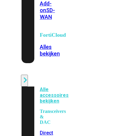
Add-
on
SD-
WAN
FortiCloud
Alles
bekijken
Accessoires
Alle
accessoires
bekijken
Transceivers
&
DAC
Direct