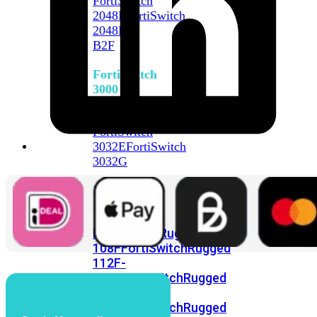
FortiSwitch
2048F
FortiSwitch
2048F-
B2F
FortiSwitch
3000
Series
FortiSwitch
3032E
FortiSwitch
3032G
FortiSwitch
Ruggedized
FortiSwitchRugged
108F
FortiSwitchRugged
112F-
POE
FortiSwitchRugged
216F-
POE
FortiSwitchRugged