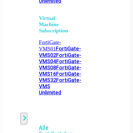
Unlimited
Virtual
Machine
Subscription
FortiGate-
FortiGate-
VMS01
VMS02
FortiGate-
VMS04
FortiGate-
VMS08
FortiGate-
VMS16
FortiGate-
VMS32
FortiGate-
VMS
Unlimited
Switch
Alle