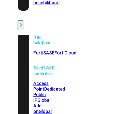
beschikbaar!
Cloud
Alle
bekijken
FortiSASE
FortiCloud
FortiSASE
onderdeel
Access
Point
Dedicated
Public
IP
Global
Add-
on
Global