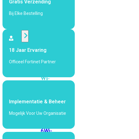
Gratis Verzending
424F-
POE
Bij Elke Bestelling
WiFi
Alle
18 Jaar Ervaring
Access
Points
Officeel Fortinet Partner
bekijken
Wi-
Fi
Generatie
Implementatie & Beheer
Wi-
Fi
Mogelijk Voor Uw Organisatie
5
Wi-
Fi
6
Wi-
Fi