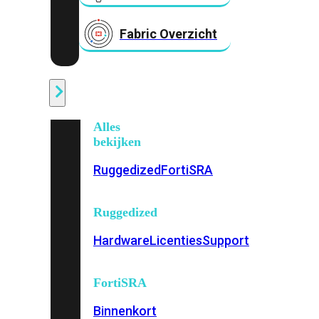
Fabric Overzicht
Industrieel
Alles
bekijken
Ruggedized
FortiSRA
Ruggedized
Hardware
Licenties
Support
FortiSRA
Binnenkort