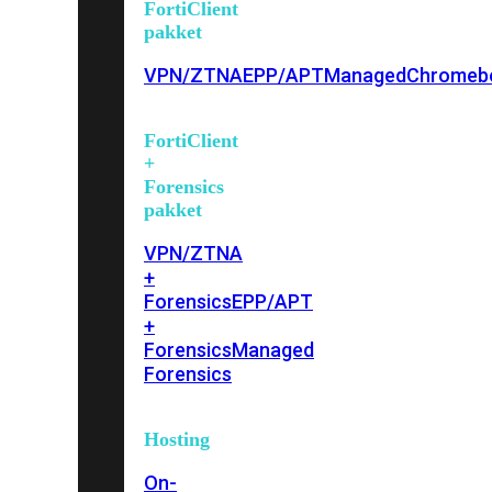
FortiClient
pakket
VPN/ZTNA
EPP/APT
Managed
Chromeb
FortiClient
+
Forensics
pakket
VPN/ZTNA
+
Forensics
EPP/APT
+
Forensics
Managed
Forensics
Hosting
On-