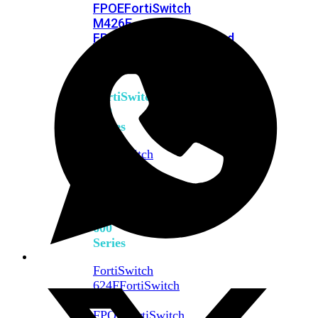
FPOE
FortiSwitch
M426E-
FPOE
FortiSwitchRugged
424F-
POE
FortiSwitch
500
Series
FortiSwitch
548D-
FPOE
FortiSwitch
600
Series
FortiSwitch
624F
FortiSwitch
624F-
FPOE
FortiSwitch