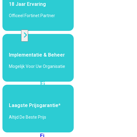
424F-
18 Jaar Ervaring
POE
Officeel Fortinet Partner
WiFi
Alle
Access
Implementatie & Beheer
Points
bekijken
Mogelijk Voor Uw Organisatie
Wi-
Fi
Generatie
Wi-
Laagste Prijsgarantie*
Fi
5
Wi-
Altijd De Beste Prijs
Fi
6
Wi-
Fi