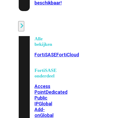
beschikbaar!
Cloud
Alle
bekijken
FortiSASE
FortiCloud
FortiSASE
onderdeel
Access
Point
Dedicated
Public
IP
Global
Add-
on
Global