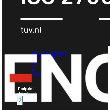
Protection
Enterprise
Protection
SOC
as
a
Service
Alles
bekijken
FortiCare
Security
Bundels
SOC
as
a
Service
Endpoint
Beveiliging