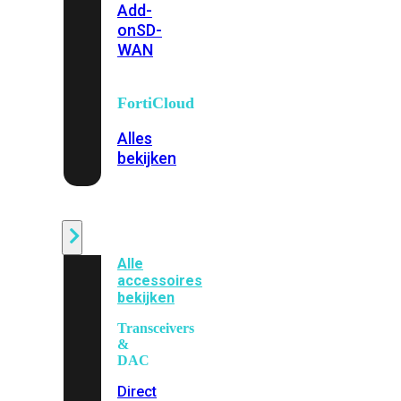
Add-
on
SD-
WAN
FortiCloud
Alles
bekijken
Accessoires
Alle
accessoires
bekijken
Transceivers
&
DAC
Direct