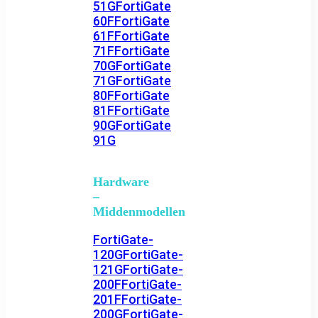
51G
FortiGate
60F
FortiGate
61F
FortiGate
71F
FortiGate
70G
FortiGate
71G
FortiGate
80F
FortiGate
81F
FortiGate
90G
FortiGate
91G
Hardware
–
Middenmodellen
FortiGate-
120G
FortiGate-
121G
FortiGate-
200F
FortiGate-
201F
FortiGate-
200G
FortiGate-