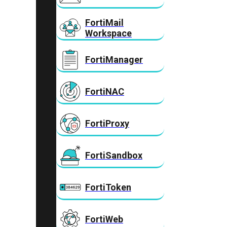
FortiMail
Workspace
FortiManager
FortiNAC
FortiProxy
FortiSandbox
FortiToken
FortiWeb