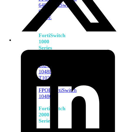
648F
FortiSwitch
648F-
FPOE
FortiSwitch
1000
Series
FortiSwitch
1024E
FortiSwitch
1048E
FortiSwitch
T1024E
FortiSwitch
T1024F-
FPOE
FortiSwitch
1048G
FortiSwitch
2000
Series