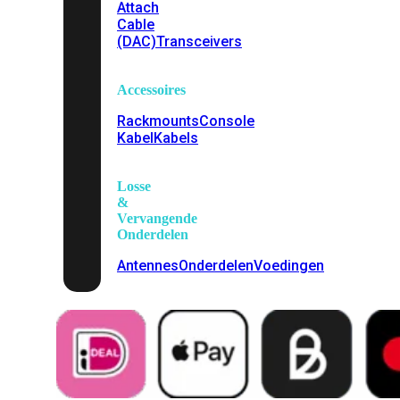
Attach
Cable
(DAC)
Transceivers
Accessoires
Rackmounts
Console
Kabel
Kabels
Losse
&
Vervangende
Onderdelen
Antennes
Onderdelen
Voedingen