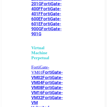
201G
FortiGate-
400F
FortiGate-
401F
FortiGate-
600E
FortiGate-
601E
FortiGate-
900G
FortiGate-
901G
Virtual
Machine
Perpetual
FortiGate-
FortiGate-
VM01
VM02
FortiGate-
VM04
FortiGate-
VM08
FortiGate-
VM16
FortiGate-
VM32
FortiGate-
VM