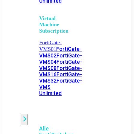
Unlimited
Virtual
Machine
Subscription
FortiGate-
FortiGate-
VMS01
VMS02
FortiGate-
VMS04
FortiGate-
VMS08
FortiGate-
VMS16
FortiGate-
VMS32
FortiGate-
VMS
Unlimited
Switch
Alle