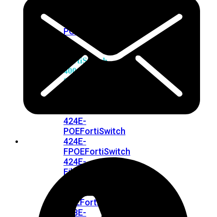
248E-
FPOE
FortiSwitchRugged
216F-
POE
FortiSwitch
400
Series
FortiSwitch
FortiSwitch
424E
424E-
POE
FortiSwitch
424E-
FPOE
FortiSwitch
424E-
Fiber
FortiSwitch
448E
FortiSwitch
448E-
POE
FortiSwitch
448E-