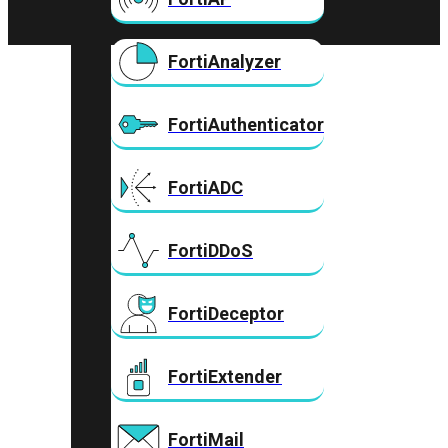
FortiAnalyzer
FortiAuthenticator
FortiADC
FortiDDoS
FortiDeceptor
FortiExtender
FortiMail