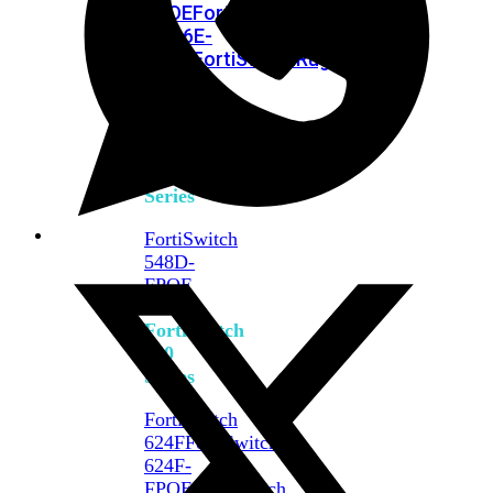
FPOE
FortiSwitch
M426E-
FPOE
FortiSwitchRugged
424F-
POE
FortiSwitch
500
Series
FortiSwitch
548D-
FPOE
FortiSwitch
600
Series
FortiSwitch
624F
FortiSwitch
624F-
FPOE
FortiSwitch