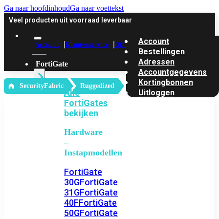
Ga naar hoofdinhoud
Ga naar voettekst
Veel producten uit voorraad leverbaar
Account
Account
Klantenservice
Offerte
Bestellingen
Adressen
FortiGate
Accountgegevens
Kortingbonnen
‎ SecurityFabric
Ruggedized
Alle
Uitloggen
FortiGates
bekijken
Hardware
–
Instapmodellen
FortiGate
30G
FortiGate
31G
FortiGate
40F
FortiGate
50G
FortiGate