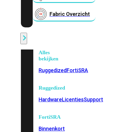
Fabric Overzicht
Industrieel
Alles
bekijken
Ruggedized
FortiSRA
Ruggedized
Hardware
Licenties
Support
FortiSRA
Binnenkort