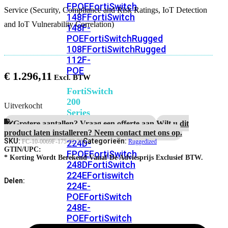
FPOE
FortiSwitch
Service (Security, Compliance and Risk Ratings, IoT Detection
148F
FortiSwitch
and IoT Vulnerability Correlation)
148F-
POE
FortiSwitchRugged
108F
FortiSwitchRugged
112F-
POE
€
1.296,11
FortiSwitch
200
Uitverkocht
Series
Grotere aantallen? Vraag een offerte aan.
Wilt u dit
FortiSwitch
product laten installeren? Neem contact met ons op.
SKU:
Categorieën:
224D-
FC-10-0069F-175-02-36
Ruggedized
GTIN/UPC:
FPOE
FortiSwitch
* Korting Wordt Berekend Vanaf De Adviesprijs Exclusief BTW.
248D
FortiSwitch
224E
Fortiswitch
Delen:
224E-
POE
FortiSwitch
248E-
POE
FortiSwitch