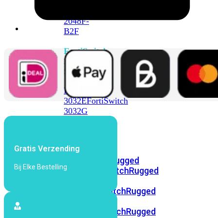
FortiSwitch
2048F
FortiSwitch
2048F-
B2F
FortiSwitch
3000
Series
FortiSwitch
3032E
FortiSwitch
3032G
FortiSwitch
Ruggedized
Gratis Verzending
FortiSwitchRugged
Bij Elke Bestelling
108F
FortiSwitchRugged
112F-
POE
FortiSwitchRugged
216F-
POE
FortiSwitchRugged