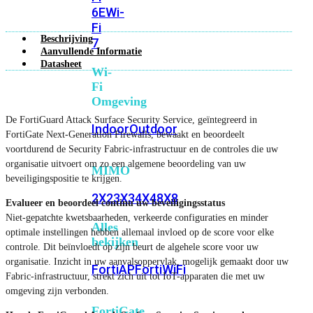
6E
Wi-
Fi
Beschrijving
7
Aanvullende Informatie
Datasheet
Wi-
Fi
Omgeving
De FortiGuard Attack Surface Security Service, geïntegreerd in
Indoor
Outdoor
FortiGate Next-Generation Firewalls, bewaakt en beoordeelt
voortdurend de Security Fabric-infrastructuur en de controles die uw
organisatie uitvoert om zo een algemene beoordeling van uw
MIMO
beveiligingspositie te krijgen.
2X2
3X3
4X4
8X8
Evalueer en beoordeel continu uw beveiligingsstatus
Niet-gepatchte kwetsbaarheden, verkeerde configuraties en minder
Alles
optimale instellingen hebben allemaal invloed op de score voor elke
bekijken
controle. Dit beïnvloedt op zijn beurt de algehele score voor uw
organisatie. Inzicht in uw aanvalsoppervlak, mogelijk gemaakt door uw
FortiAP
FortiWiFi
Fabric-infrastructuur, strekt zich uit tot IoT-apparaten die met uw
omgeving zijn verbonden.
FortiGate