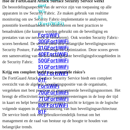
Hoe de FortiGuard Attack Surface Security Service werkt
met
De beoordelingsaspecten van de service zijn van toepassing op alle
Wi-
apparaten in uw Security Fabric. Ze maken gebruik van realtime
Fi
monitoring om uw Security Fabric-implementatie te analyseren,
(FortiWiFi)
potentiële kwetsbaarheden te identificeren en best practices te
benadrukken (die kunnen worden gebruikt om de beveiliging en
FortiWiFi
prestaties van uw netwerk te verbeteren). Ook worden Security Fabric-
30G
FortiWiFi
scores berekend. De service biedt drie belangrijke beveiligingsscores:
31G
FortiWiFi
Security Posture, Fabric Coverage en Optimization. Deze scores geven
40F
FortiWiFi
een samenvatting van de drie belangrijkste beveiligingsfocusgebieden in
50G
FortiWiFi
de Security Fabric.
51G
FortiWiFi
Krijg een compleet beeld van potentiële risico’s
60F
FortiWiFi
De FortiGuard Attack Surface Security Service biedt een compleet
61F
overzicht van de algehele beveiligingspositie van de organisatie,
FortiWiFi
vergeleken met best practices en geaccepteerde beveiligingsnormen. Het
70G
FortiWiFi
brengt de effectiviteit van beveiligingsinvesteringen in de loop der tijd
71G
FortiWiFi
in kaart en helpt beveiligingsmanagers inzicht te krijgen in de logische
80F
FortiWiFi
volgende stappen in de ontwikkeling van hun beveiligingsarchitectuur.
81F
De service biedt ook een gebruiksvriendelijk format om het
management en de raad van bestuur op de hoogte te houden van
belangrijke trends.
Licentie