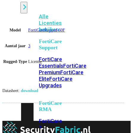
Alle
Licenties
bekijken
Model
FortiGateRugged-60F
FortiCare
Aantal jaar
3
Support
FortiCare
Rugged-Type
Licentie
Essentials
FortiCare
Premium
FortiCare
Elite
FortiCare
Upgrades
Datasheet:
download
FortiCare
RMA
FortiCare
1