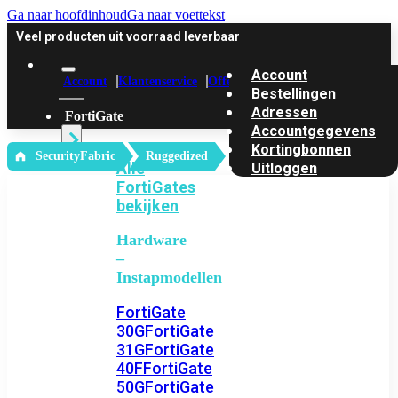
Ga naar hoofdinhoud
Ga naar voettekst
Veel producten uit voorraad leverbaar
Account
Account
Klantenservice
Offerte
Bestellingen
Adressen
FortiGate
Accountgegevens
Kortingbonnen
‎ SecurityFabric
Ruggedized
Alle
Uitloggen
FortiGates
bekijken
Hardware
–
Instapmodellen
FortiGate
30G
FortiGate
31G
FortiGate
40F
FortiGate
50G
FortiGate