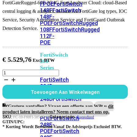
FortiGateRugged-60F-3G4G FortiAnalyzer Cloud: cloud-Based
FPOE
FortiSwitch
148F
FortiSwitch
central logging & analytics. Include All FortiGate log types, IOC
148F-
Service, Security Automation Service and FortiGuard Outbreak
POE
FortiSwitchRugged
Detection Service.
108F
FortiSwitchRugged
112F-
POE
FortiSwitch
€
5.529,76
200
Series
FortiGateRugged-
60F-
FortiSwitch
3G4G
224D-
5
FPOE
FortiSwitch
Toevoegen Aan Winkelwagen
Jaar
248D
FortiSwitch
FortiAnalyzer
224E
Fortiswitch
Cloud
Grotere aantallen? Vraag een offerte aan.
Wilt u dit
aantal
224E-
product laten installeren? Neem contact met ons op.
SKU:
Categorieën:
POE
FortiSwitch
FC-10-F60FI-585-02-60
Ruggedized
GTIN/UPC:
248E-
* Korting Wordt Berekend Vanaf De Adviesprijs Exclusief BTW.
POE
FortiSwitch