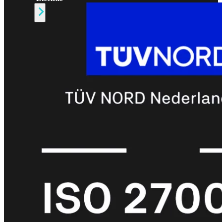
Alle
Licenties
bekijken
FortiCare
Support
FortiCare
Essentials
FortiCare
Premium
FortiCare
Elite
FortiCare
Upgrades
FortiCare
RMA
FortiCare
1