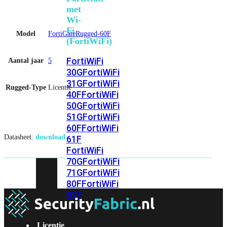
met
Wi-
Fi
Model
FortiGateRugged-60F
(FortiWiFi)
FortiWiFi
Aantal jaar
5
30G
FortiWiFi
31G
FortiWiFi
Rugged-Type
Licentie
40F
FortiWiFi
50G
FortiWiFi
51G
FortiWiFi
60F
FortiWiFi
Datasheet:
download
61F
FortiWiFi
70G
FortiWiFi
71G
FortiWiFi
80F
FortiWiFi
81F
Licentie