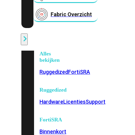
Fabric Overzicht
Industrieel
Alles
bekijken
Ruggedized
FortiSRA
Ruggedized
Hardware
Licenties
Support
FortiSRA
Binnenkort