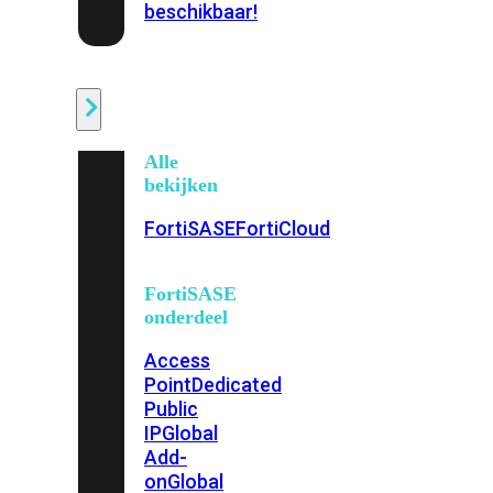
beschikbaar!
Cloud
Alle
bekijken
FortiSASE
FortiCloud
FortiSASE
onderdeel
Access
Point
Dedicated
Public
IP
Global
Add-
on
Global