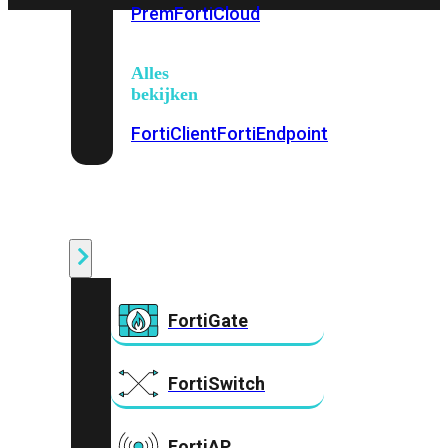
Prem
FortiCloud
Alles
bekijken
FortiClient
FortiEndpoint
Security
Fabric
Producten
FortiGate
FortiSwitch
FortiAP