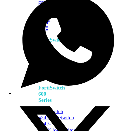
FPOE
FortiSwitch
M426E-
FPOE
FortiSwitchRugged
424F-
POE
FortiSwitch
500
Series
FortiSwitch
548D-
FPOE
FortiSwitch
600
Series
FortiSwitch
624F
FortiSwitch
624F-
FPOE
FortiSwitch