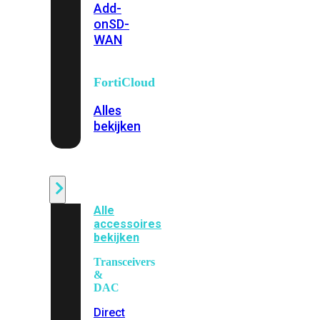
Add-
on
SD-
WAN
FortiCloud
Alles
bekijken
Accessoires
Alle
accessoires
bekijken
Transceivers
&
DAC
Direct