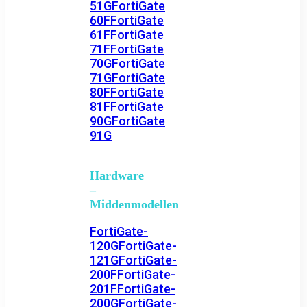
51G
FortiGate
60F
FortiGate
61F
FortiGate
71F
FortiGate
70G
FortiGate
71G
FortiGate
80F
FortiGate
81F
FortiGate
90G
FortiGate
91G
Hardware
–
Middenmodellen
FortiGate-
120G
FortiGate-
121G
FortiGate-
200F
FortiGate-
201F
FortiGate-
200G
FortiGate-