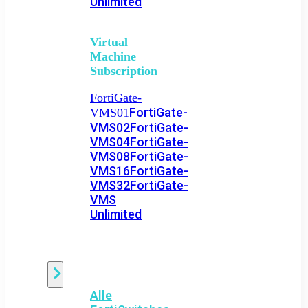
Unlimited
Virtual
Machine
Subscription
FortiGate-
FortiGate-
VMS01
VMS02
FortiGate-
VMS04
FortiGate-
VMS08
FortiGate-
VMS16
FortiGate-
VMS32
FortiGate-
VMS
Unlimited
Switch
Alle