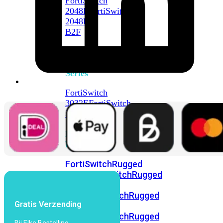
FortiSwitch
2048F
FortiSwitch
2048F-
B2F
FortiSwitch
3000
Series
FortiSwitch
3032E
FortiSwitch
3032G
FortiSwitch
Ruggedized
FortiSwitchRugged
108F
FortiSwitchRugged
112F-
POE
FortiSwitchRugged
Gratis Verzending
216F-
POE
FortiSwitchRugged