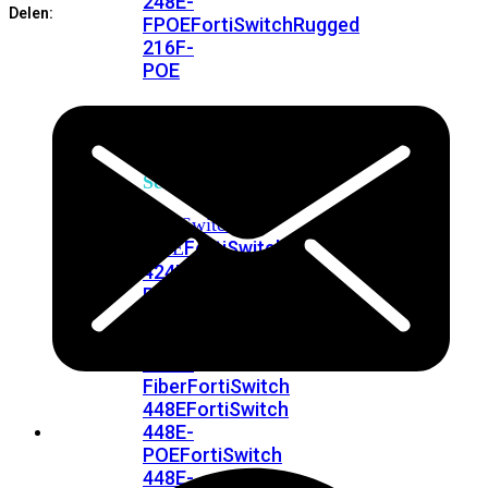
248E-
Delen:
FPOE
FortiSwitchRugged
216F-
POE
FortiSwitch
400
Series
FortiSwitch
FortiSwitch
424E
424E-
POE
FortiSwitch
424E-
FPOE
FortiSwitch
424E-
Fiber
FortiSwitch
448E
FortiSwitch
448E-
POE
FortiSwitch
448E-