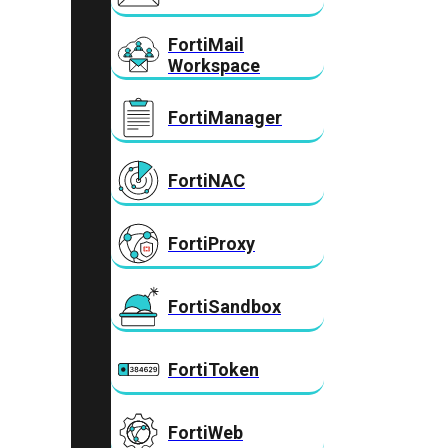
FortiMail
Workspace
FortiManager
FortiNAC
FortiProxy
FortiSandbox
FortiToken
FortiWeb