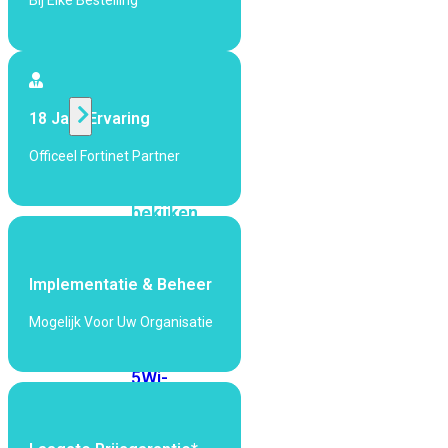
Bij Elke Bestelling
424F-
POE
WiFi
18 Jaar Ervaring
Alle
Officeel Fortinet Partner
Access
Points
bekijken
Wi-
Fi
Implementatie & Beheer
Generatie
Mogelijk Voor Uw Organisatie
Wi-
Fi
5
Wi-
Fi
6
Wi-
Fi