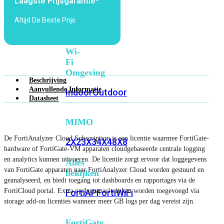
Laagste Prijsgarantie*
6E
Wi-
Fi
Altijd De Beste Prijs
7
Wi-
Fi
Omgeving
Beschrijving
Aanvullende Informatie
Indoor
Outdoor
Datasheet
MIMO
De FortiAnalyzer Cloud Subscription is een licentie waarmee FortiGate-
2X2
3X3
4X4
8X8
hardware of FortiGate-VM apparaten cloudgebaseerde centrale logging
en analytics kunnen uitvoeren. De licentie zorgt ervoor dat loggegevens
Alles
van FortiGate apparaten naar FortiAnalyzer Cloud worden gestuurd en
bekijken
geanalyseerd, en biedt toegang tot dashboards en rapportages via de
FortiCloud portal. Extra opslagcapaciteit kan worden toegevoegd via
FortiAP
FortiWiFi
storage add-on licenties wanneer meer GB logs per dag vereist zijn.
FortiGate