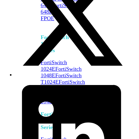
648F
FortiSwitch
648F-
FPOE
FortiSwitch
1000
Series
FortiSwitch
1024E
FortiSwitch
1048E
FortiSwitch
T1024E
FortiSwitch
T1024F-
FPOE
FortiSwitch
1048G
FortiSwitch
2000
Series