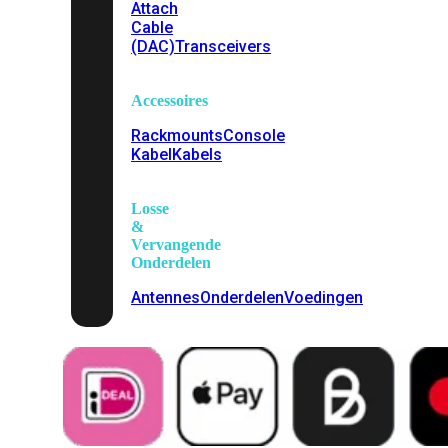
Attach
Cable
(DAC)
Transceivers
Accessoires
Rackmounts
Console
Kabel
Kabels
Losse
&
Vervangende
Onderdelen
Antennes
Onderdelen
Voedingen