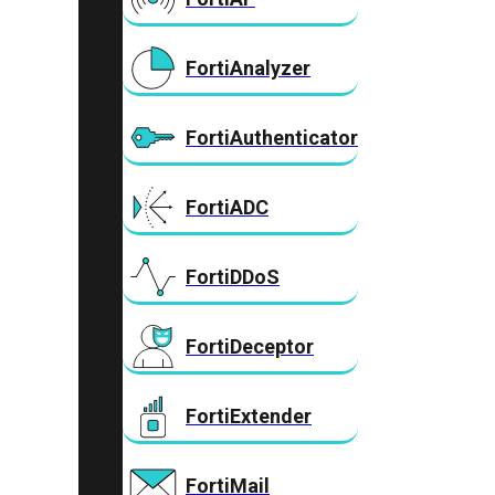
FortiAnalyzer
FortiAuthenticator
FortiADC
FortiDDoS
FortiDeceptor
FortiExtender
FortiMail