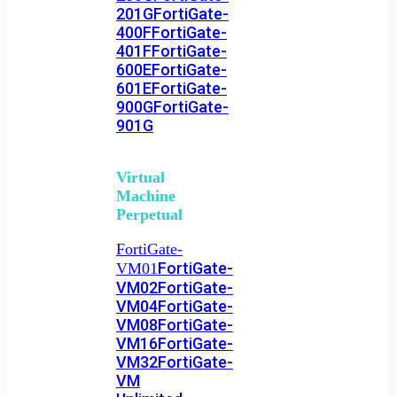
201G
FortiGate-
400F
FortiGate-
401F
FortiGate-
600E
FortiGate-
601E
FortiGate-
900G
FortiGate-
901G
Virtual
Machine
Perpetual
FortiGate-
FortiGate-
VM01
VM02
FortiGate-
VM04
FortiGate-
VM08
FortiGate-
VM16
FortiGate-
VM32
FortiGate-
VM