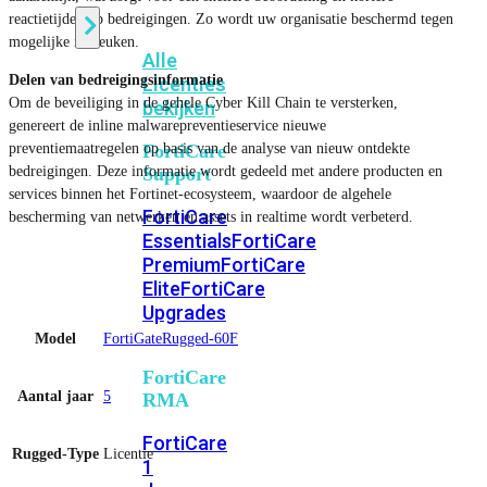
reactietijden op bedreigingen. Zo wordt uw organisatie beschermd tegen
mogelijke inbreuken.
Alle
Delen van bedreigingsinformatie
Licenties
Om de beveiliging in de gehele Cyber ​​Kill Chain te versterken,
bekijken
genereert de inline malwarepreventieservice nieuwe
preventiemaatregelen op basis van de analyse van nieuw ontdekte
FortiCare
bedreigingen. Deze informatie wordt gedeeld met andere producten en
Support
services binnen het Fortinet-ecosysteem, waardoor de algehele
FortiCare
bescherming van netwerken en assets in realtime wordt verbeterd.
Essentials
FortiCare
Premium
FortiCare
Elite
FortiCare
Upgrades
Model
FortiGateRugged-60F
FortiCare
Aantal jaar
5
RMA
FortiCare
Rugged-Type
Licentie
1