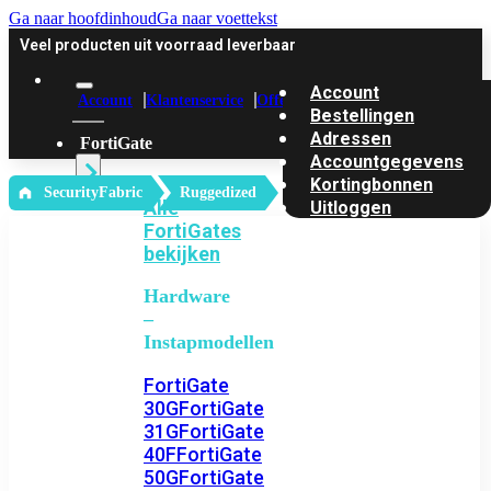
Ga naar hoofdinhoud
Ga naar voettekst
Veel producten uit voorraad leverbaar
Account
Account
Klantenservice
Offerte
Bestellingen
Adressen
FortiGate
Accountgegevens
Kortingbonnen
‎ SecurityFabric
Ruggedized
Alle
Uitloggen
FortiGates
bekijken
Hardware
–
Instapmodellen
FortiGate
30G
FortiGate
31G
FortiGate
40F
FortiGate
50G
FortiGate