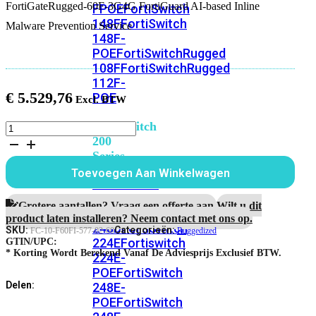
FortiGateRugged-60F-3G4G FortiGuard AI-based Inline
FPOE
FortiSwitch
148F
FortiSwitch
Malware Prevention Service
148F-
POE
FortiSwitchRugged
108F
FortiSwitchRugged
112F-
€
5.529,76
POE
FortiSwitch
FortiGateRugged-
60F-
200
3G4G
Series
5
Toevoegen Aan Winkelwagen
Jaar
FortiSwitch
Inline
224D-
Malware
Grotere aantallen? Vraag een offerte aan.
Wilt u dit
FPOE
FortiSwitch
Prevention
product laten installeren? Neem contact met ons op.
248D
FortiSwitch
Service
SKU:
Categorieën:
FC-10-F60FI-577-02-60
Ruggedized
aantal
224E
Fortiswitch
GTIN/UPC:
* Korting Wordt Berekend Vanaf De Adviesprijs Exclusief BTW.
224E-
POE
FortiSwitch
Delen:
248E-
POE
FortiSwitch