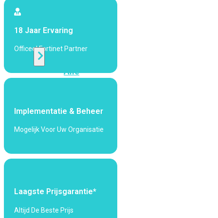
424F-
POE
18 Jaar Ervaring
WiFi
Officeel Fortinet Partner
Alle
Access
Points
bekijken
Implementatie & Beheer
Wi-
Mogelijk Voor Uw Organisatie
Fi
Generatie
Wi-
Fi
5
Wi-
Laagste Prijsgarantie*
Fi
6
Wi-
Altijd De Beste Prijs
Fi