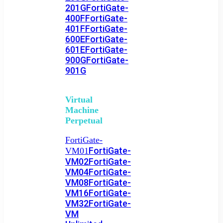
201G
FortiGate-
400F
FortiGate-
401F
FortiGate-
600E
FortiGate-
601E
FortiGate-
900G
FortiGate-
901G
Virtual
Machine
Perpetual
FortiGate-
FortiGate-
VM01
VM02
FortiGate-
VM04
FortiGate-
VM08
FortiGate-
VM16
FortiGate-
VM32
FortiGate-
VM