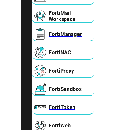
FortiMail
Workspace
FortiManager
FortiNAC
FortiProxy
FortiSandbox
FortiToken
FortiWeb