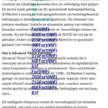
met
voorkomt dat schadelijke bestanden door uw verdediging heen glippen.
Wi-
De service maakt gebruik van AV, geavanceerde bedreigingsfiltering,
Fi
AI/Machine Learning en bedreigingsinformatie om bestandsgebaseerde
(FortiWiFi)
bedreigingen te identificeren en te classificeren. Dit elimineert vals-
positieve resultaten. Statische en dynamische analyse van verdachte
FortiWiFi
bestanden resulteert in malwaredetectie en -beoordelingen binnen een
30G
FortiWiFi
seconde. Als het bestand schoon is, geeft de NGFW het vrij aan de
31G
FortiWiFi
gebruiker. Anders wordt het bestand geblokkeerd en in quarantaine
40F
FortiWiFi
geplaatst voor verdere actie.
50G
FortiWiFi
Wat is Advanced Threat Filtering?
51G
FortiWiFi
Advanced Threat Filtering is een geavanceerde techniek die is
60F
FortiWiFi
ontworpen om de bestandsanalyse te optimaliseren en tegelijkertijd het
61F
aantal foutpositieve meldingen te minimaliseren. Door verschillende
FortiWiFi
technologieën te combineren, zoals AV, CPRL, AI/Machine Learning,
70G
FortiWiFi
gedrags- en heuristische analyse en diepgaande inspectie, filtert deze
71G
FortiWiFi
aanpak effectief onschadelijke bestanden eruit, waardoor resources
80F
FortiWiFi
worden gericht op onbekende en zero-day bedreigingen met een hoog
81F
risico.
Dit intelligente filterproces verkort de verwerkingstijd van bestanden
Licentie
aanzienlijk, wat zorgt voor een snellere beoordeling en kortere