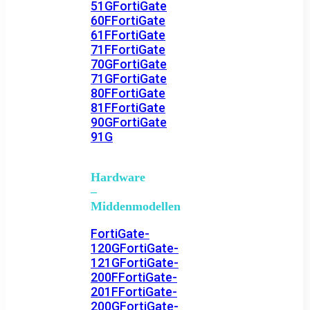
51G
FortiGate
60F
FortiGate
61F
FortiGate
71F
FortiGate
70G
FortiGate
71G
FortiGate
80F
FortiGate
81F
FortiGate
90G
FortiGate
91G
Hardware
–
Middenmodellen
FortiGate-
120G
FortiGate-
121G
FortiGate-
200F
FortiGate-
201F
FortiGate-
200G
FortiGate-