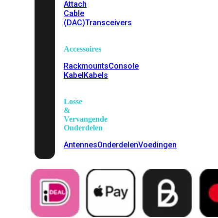
Attach
Cable
(DAC)
Transceivers
Accessoires
Rackmounts
Console
Kabel
Kabels
Losse
&
Vervangende
Onderdelen
Antennes
Onderdelen
Voedingen