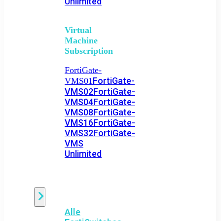
Unlimited
Virtual
Machine
Subscription
FortiGate-
FortiGate-
VMS01
VMS02
FortiGate-
VMS04
FortiGate-
VMS08
FortiGate-
VMS16
FortiGate-
VMS32
FortiGate-
VMS
Unlimited
Switch
Alle