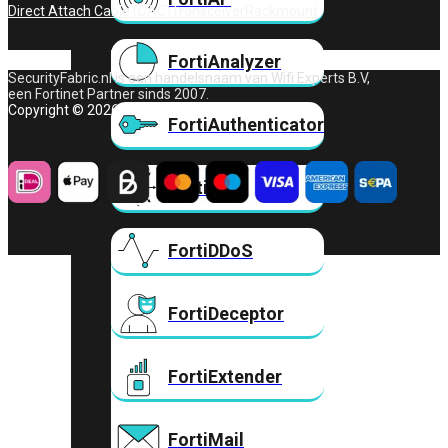
Direct Attach Cable (DAC)
Transceiver
Rackmount
FortiAnalyzer
SecurityFabric.nl is een handelsnaam van Wifi Experts B.V,
een Fortinet Partner sinds 2007.
Copyright © 2026 – Wifi Experts B.V.
FortiAuthenticator
FortiADC
FortiDDoS
FortiDeceptor
FortiExtender
FortiMail