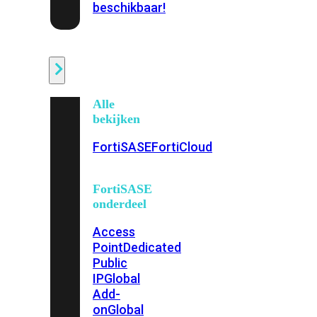
beschikbaar!
Cloud
Alle
bekijken
FortiSASE
FortiCloud
FortiSASE
onderdeel
Access
Point
Dedicated
Public
IP
Global
Add-
on
Global