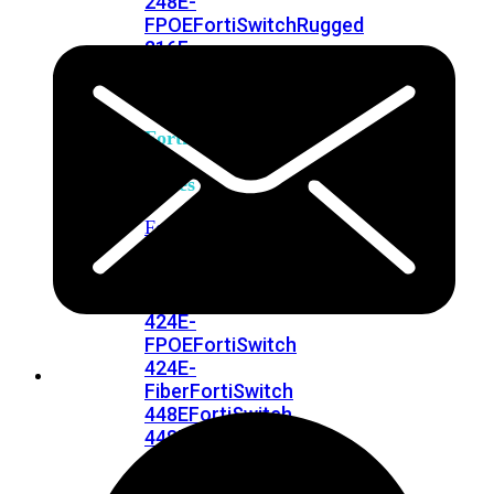
248E-
FPOE
FortiSwitchRugged
216F-
POE
FortiSwitch
400
Series
FortiSwitch
FortiSwitch
424E
424E-
POE
FortiSwitch
424E-
FPOE
FortiSwitch
424E-
Fiber
FortiSwitch
448E
FortiSwitch
448E-
POE
FortiSwitch
448E-