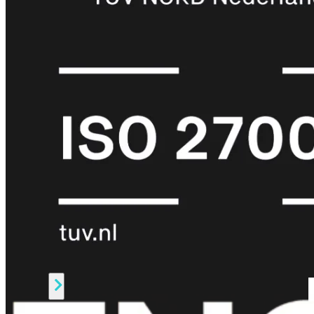
Protection
Enterprise
Protection
SOC
as
a
Service
Alles
bekijken
FortiCare
Security
Bundels
SOC
as
a
Service
Endpoint
Beveiliging