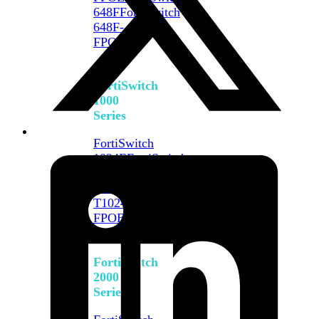
648F
FortiSwitch
648F-
FPOE
FortiSwitch
1000
Series
FortiSwitch
1024E
FortiSwitch
1048E
FortiSwitch
T1024E
FortiSwitch
T1024F-
FPOE
FortiSwitch
1048G
FortiSwitch
2000
Series