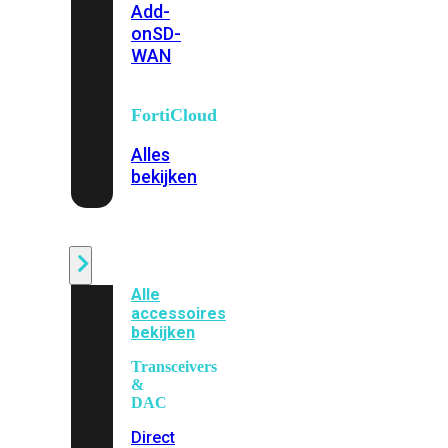
Add-
on
SD-
WAN
FortiCloud
Alles
bekijken
Accessoires
Alle
accessoires
bekijken
Transceivers
&
DAC
Direct