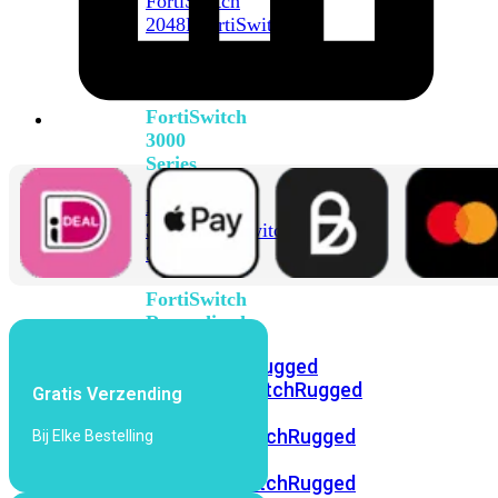
FortiSwitch
2048F
FortiSwitch
2048F-
B2F
FortiSwitch
3000
Series
FortiSwitch
3032E
FortiSwitch
3032G
FortiSwitch
Ruggedized
FortiSwitchRugged
108F
FortiSwitchRugged
Gratis Verzending
112F-
POE
FortiSwitchRugged
Bij Elke Bestelling
216F-
POE
FortiSwitchRugged