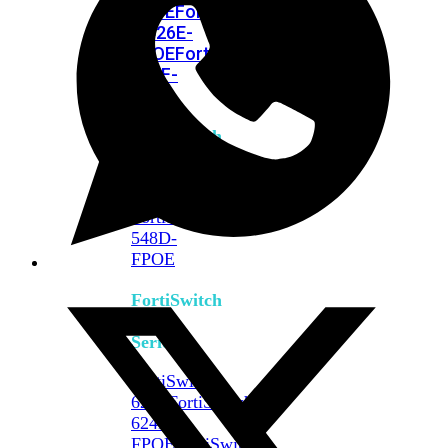
FPOE
FortiSwitch
M426E-
FPOE
FortiSwitchRugged
424F-
POE
FortiSwitch
500
Series
FortiSwitch
548D-
FPOE
FortiSwitch
600
Series
FortiSwitch
624F
FortiSwitch
624F-
FPOE
FortiSwitch