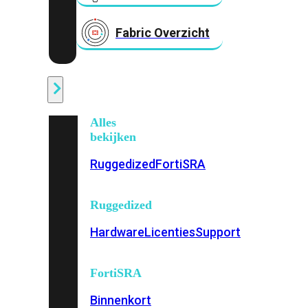
Fabric Overzicht
Industrieel
Alles
bekijken
Ruggedized
FortiSRA
Ruggedized
Hardware
Licenties
Support
FortiSRA
Binnenkort