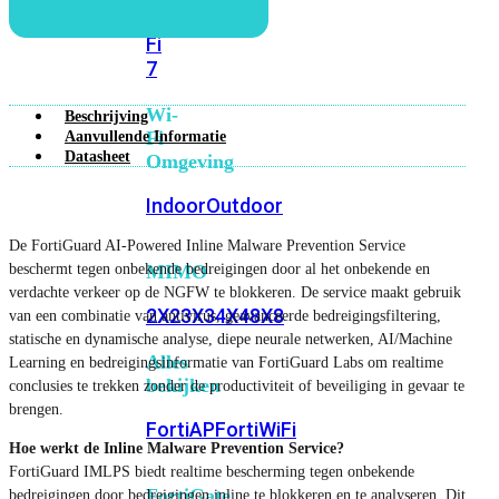
6E
Wi-
Fi
7
Wi-
Beschrijving
Fi
Aanvullende Informatie
Datasheet
Omgeving
Indoor
Outdoor
De FortiGuard AI-Powered Inline Malware Prevention Service
beschermt tegen onbekende bedreigingen door al het onbekende en
MIMO
verdachte verkeer op de NGFW te blokkeren. De service maakt gebruik
2X2
3X3
4X4
8X8
van een combinatie van antivirus, geavanceerde bedreigingsfiltering,
statische en dynamische analyse, diepe neurale netwerken, AI/Machine
Alles
Learning en bedreigingsinformatie van FortiGuard Labs om realtime
bekijken
conclusies te trekken zonder de productiviteit of beveiliging in gevaar te
brengen.
FortiAP
FortiWiFi
Hoe werkt de Inline Malware Prevention Service?
FortiGuard IMLPS biedt realtime bescherming tegen onbekende
FortiGate
bedreigingen door bedreigingen inline te blokkeren en te analyseren. Dit