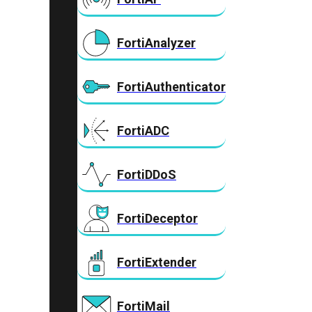
FortiAnalyzer
FortiAuthenticator
FortiADC
FortiDDoS
FortiDeceptor
FortiExtender
FortiMail