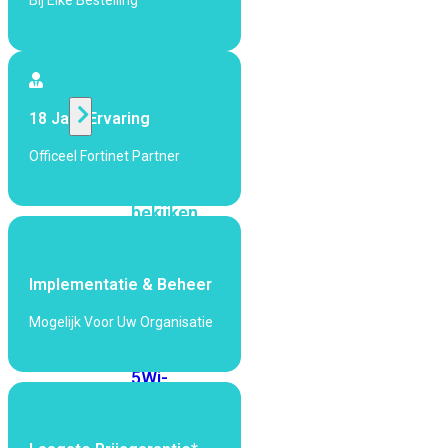
Bij Elke Bestelling
424F-
POE
WiFi
18 Jaar Ervaring
Alle
Officeel Fortinet Partner
Access
Points
bekijken
Wi-
Fi
Implementatie & Beheer
Generatie
Mogelijk Voor Uw Organisatie
Wi-
Fi
5
Wi-
Fi
6
Wi-
Fi