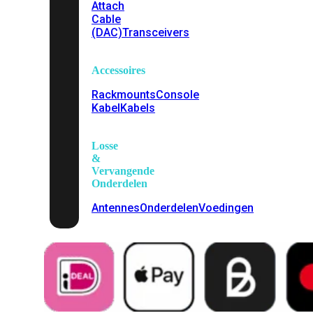
Attach
Cable
(DAC)
Transceivers
Accessoires
Rackmounts
Console
Kabel
Kabels
Losse
&
Vervangende
Onderdelen
Antennes
Onderdelen
Voedingen