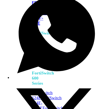
FPOE
FortiSwitch
M426E-
FPOE
FortiSwitchRugged
424F-
POE
FortiSwitch
500
Series
FortiSwitch
548D-
FPOE
FortiSwitch
600
Series
FortiSwitch
624F
FortiSwitch
624F-
FPOE
FortiSwitch