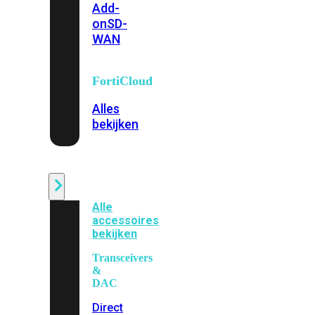
Add-
on
SD-
WAN
FortiCloud
Alles
bekijken
Accessoires
Alle
accessoires
bekijken
Transceivers
&
DAC
Direct