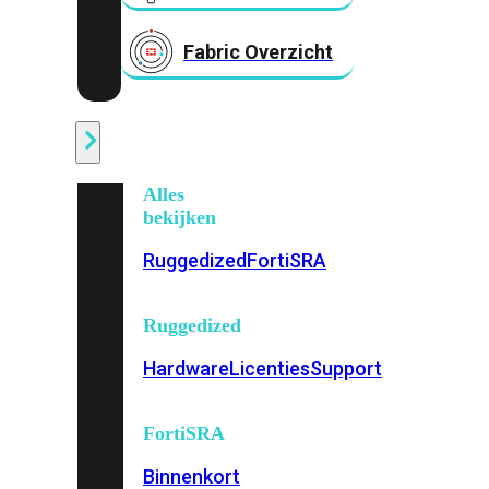
Fabric Overzicht
Industrieel
Alles
bekijken
Ruggedized
FortiSRA
Ruggedized
Hardware
Licenties
Support
FortiSRA
Binnenkort