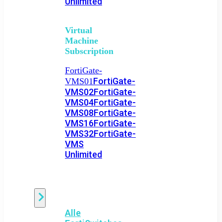
Unlimited
Virtual
Machine
Subscription
FortiGate-
FortiGate-
VMS01
VMS02
FortiGate-
VMS04
FortiGate-
VMS08
FortiGate-
VMS16
FortiGate-
VMS32
FortiGate-
VMS
Unlimited
Switch
Alle