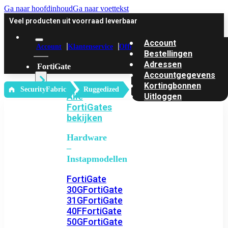
Ga naar hoofdinhoud
Ga naar voettekst
Veel producten uit voorraad leverbaar
Account
Account
Klantenservice
Offerte
Bestellingen
Adressen
FortiGate
Accountgegevens
Kortingbonnen
‎ SecurityFabric
Ruggedized
Alle
Uitloggen
FortiGates
bekijken
Hardware
–
Instapmodellen
FortiGate
30G
FortiGate
31G
FortiGate
40F
FortiGate
50G
FortiGate