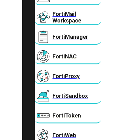
FortiMail
Workspace
FortiManager
FortiNAC
FortiProxy
FortiSandbox
FortiToken
FortiWeb