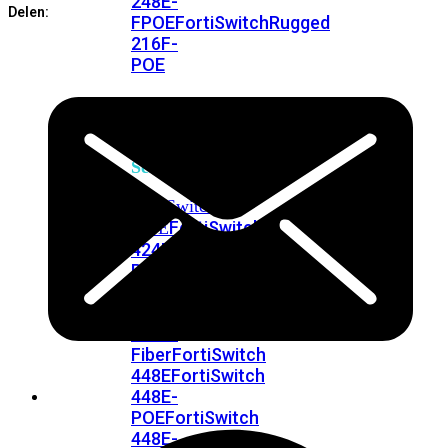
248E-
Delen:
FPOE
FortiSwitchRugged
216F-
POE
FortiSwitch
400
Series
FortiSwitch
FortiSwitch
424E
424E-
POE
FortiSwitch
424E-
FPOE
FortiSwitch
424E-
Fiber
FortiSwitch
448E
FortiSwitch
448E-
POE
FortiSwitch
448E-