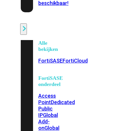
beschikbaar!
Cloud
Alle
bekijken
FortiSASE
FortiCloud
FortiSASE
onderdeel
Access
Point
Dedicated
Public
IP
Global
Add-
on
Global