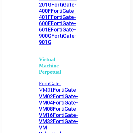
201G
FortiGate-
400F
FortiGate-
401F
FortiGate-
600E
FortiGate-
601E
FortiGate-
900G
FortiGate-
901G
Virtual
Machine
Perpetual
FortiGate-
FortiGate-
VM01
VM02
FortiGate-
VM04
FortiGate-
VM08
FortiGate-
VM16
FortiGate-
VM32
FortiGate-
VM