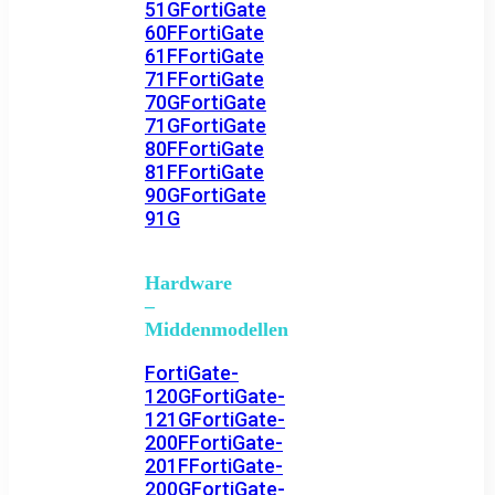
51G
FortiGate
60F
FortiGate
61F
FortiGate
71F
FortiGate
70G
FortiGate
71G
FortiGate
80F
FortiGate
81F
FortiGate
90G
FortiGate
91G
Hardware
–
Middenmodellen
FortiGate-
120G
FortiGate-
121G
FortiGate-
200F
FortiGate-
201F
FortiGate-
200G
FortiGate-