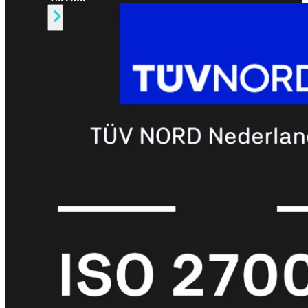
Alle
Licenties
bekijken
FortiCare
Support
FortiCare
Essentials
FortiCare
Premium
FortiCare
Elite
FortiCare
Upgrades
FortiCare
RMA
FortiCare
1