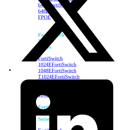
648F
FortiSwitch
648F-
FPOE
FortiSwitch
1000
Series
FortiSwitch
1024E
FortiSwitch
1048E
FortiSwitch
T1024E
FortiSwitch
T1024F-
FPOE
FortiSwitch
1048G
FortiSwitch
2000
Series