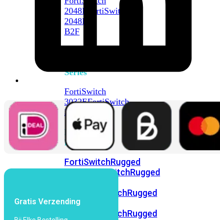
FortiSwitch
2048F
FortiSwitch
2048F-
B2F
FortiSwitch
3000
Series
FortiSwitch
3032E
FortiSwitch
3032G
FortiSwitch
Ruggedized
FortiSwitchRugged
108F
FortiSwitchRugged
112F-
POE
FortiSwitchRugged
Gratis Verzending
216F-
POE
FortiSwitchRugged