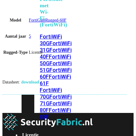
met
Wi-
Fi
Model
FortiGateRugged-60F
(FortiWiFi)
FortiWiFi
Aantal jaar
5
30G
FortiWiFi
31G
FortiWiFi
Rugged-Type
Licentie
40F
FortiWiFi
50G
FortiWiFi
51G
FortiWiFi
60F
FortiWiFi
Datasheet:
download
61F
FortiWiFi
70G
FortiWiFi
71G
FortiWiFi
80F
FortiWiFi
81F
Licentie