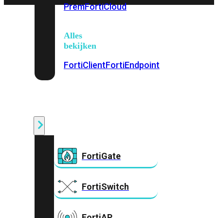
Prem
FortiCloud
Alles
bekijken
FortiClient
FortiEndpoint
Security
Fabric
Producten
FortiGate
FortiSwitch
FortiAP