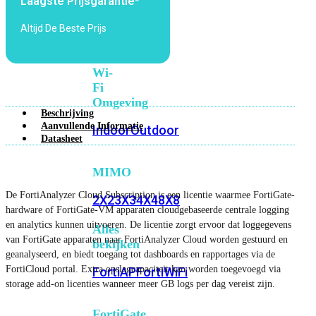
Laagste Prijsgarantie*
6E
Wi-
Fi
Altijd De Beste Prijs
7
Wi-
Fi
Omgeving
Beschrijving
Aanvullende Informatie
Indoor
Outdoor
Datasheet
MIMO
De FortiAnalyzer Cloud Subscription is een licentie waarmee FortiGate-
2X2
3X3
4X4
8X8
hardware of FortiGate-VM apparaten cloudgebaseerde centrale logging
en analytics kunnen uitvoeren. De licentie zorgt ervoor dat loggegevens
Alles
van FortiGate apparaten naar FortiAnalyzer Cloud worden gestuurd en
bekijken
geanalyseerd, en biedt toegang tot dashboards en rapportages via de
FortiCloud portal. Extra opslagcapaciteit kan worden toegevoegd via
FortiAP
FortiWiFi
storage add-on licenties wanneer meer GB logs per dag vereist zijn.
FortiGate