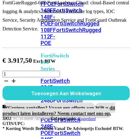
FortiGateRugged-60F FortiAnalyzer Cloud: cloud-Based central
FPOE
FortiSwitch
148F
FortiSwitch
logging & analytics. Include All FortiGate log types, IOC
148F-
Service, Security Automation Service and FortiGuard Outbreak
POE
FortiSwitchRugged
Detection Service.
108F
FortiSwitchRugged
112F-
POE
FortiSwitch
€
3.917,50
200
Series
FortiGateRugged-
60F
FortiSwitch
5
224D-
Jaar
FPOE
FortiSwitch
Toevoegen Aan Winkelwagen
FortiAnalyzer
248D
FortiSwitch
Cloud
224E
Fortiswitch
aantal
Grotere aantallen? Vraag een offerte aan.
Wilt u dit
224E-
product laten installeren? Neem contact met ons op.
SKU:
Categorieën:
POE
FortiSwitch
FC-10-0069F-585-02-60
Ruggedized
GTIN/UPC:
248E-
* Korting Wordt Berekend Vanaf De Adviesprijs Exclusief BTW.
POE
FortiSwitch