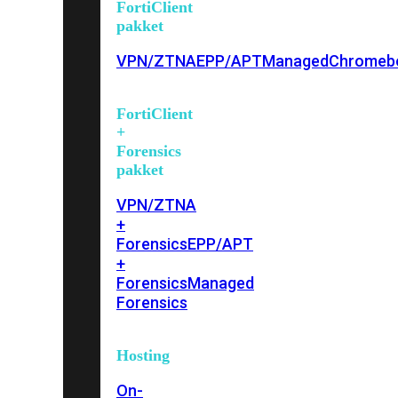
FortiClient
pakket
VPN/ZTNA
EPP/APT
Managed
Chromeb
FortiClient
+
Forensics
pakket
VPN/ZTNA
+
Forensics
EPP/APT
+
Forensics
Managed
Forensics
Hosting
On-