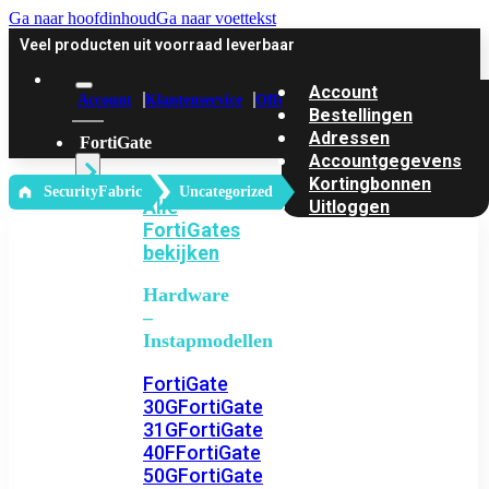
Ga naar hoofdinhoud
Ga naar voettekst
Veel producten uit voorraad leverbaar
Account
Account
Klantenservice
Offerte
Bestellingen
Adressen
FortiGate
Accountgegevens
Kortingbonnen
‎ SecurityFabric
Uncategorized
Alle
Uitloggen
FortiGates
bekijken
Hardware
–
Instapmodellen
FortiGate
30G
FortiGate
31G
FortiGate
40F
FortiGate
50G
FortiGate