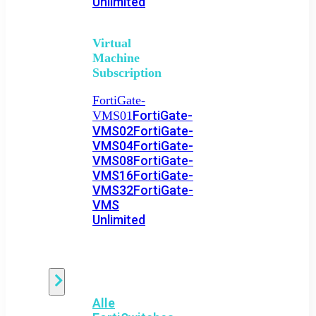
Unlimited
Virtual
Machine
Subscription
FortiGate-
FortiGate-
VMS01
VMS02
FortiGate-
VMS04
FortiGate-
VMS08
FortiGate-
VMS16
FortiGate-
VMS32
FortiGate-
VMS
Unlimited
Switch
Alle