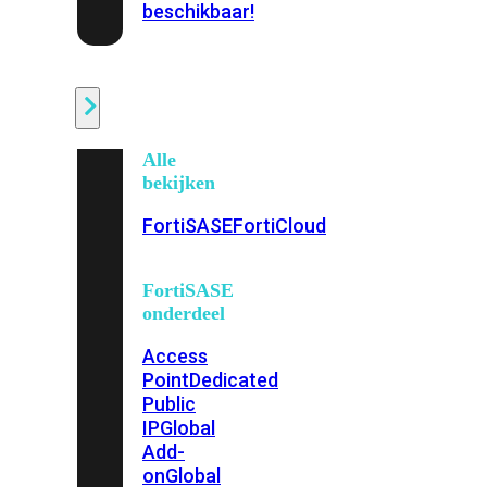
beschikbaar!
Cloud
Alle
bekijken
FortiSASE
FortiCloud
FortiSASE
onderdeel
Access
Point
Dedicated
Public
IP
Global
Add-
on
Global