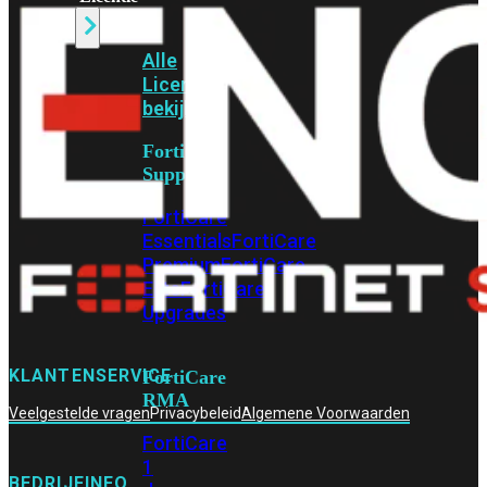
Alle
Licenties
bekijken
FortiCare
Support
FortiCare
Essentials
FortiCare
Premium
FortiCare
Elite
FortiCare
Upgrades
KLANTENSERVICE
FortiCare
RMA
Veelgestelde vragen
Privacybeleid
Algemene Voorwaarden
FortiCare
1
BEDRIJFINFO