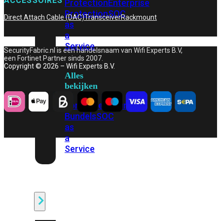
ACCESSOIRES
Protection
Enterprise
Protection
SOC
Direct Attach Cable (DAC)
Transceiver
Rackmount
as
a
Service
SecurityFabric.nl is een handelsnaam van Wifi Experts B.V,
een Fortinet Partner sinds 2007.
Copyright © 2026 – Wifi Experts B.V.
Alles
bekijken
FortiCare
Security
Bundels
SOC
as
a
Service
Endpoint
Beveiliging