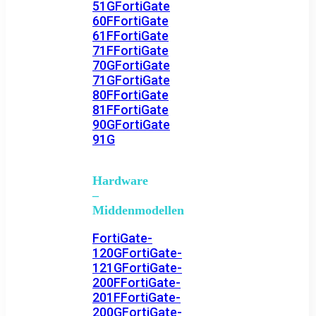
51G
FortiGate
60F
FortiGate
61F
FortiGate
71F
FortiGate
70G
FortiGate
71G
FortiGate
80F
FortiGate
81F
FortiGate
90G
FortiGate
91G
Hardware
–
Middenmodellen
FortiGate-
120G
FortiGate-
121G
FortiGate-
200F
FortiGate-
201F
FortiGate-
200G
FortiGate-