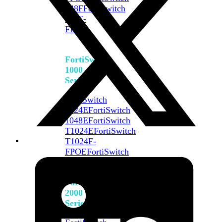
648F
FortiSwitch
648F-
FPOE
FortiSwitch
1000
Series
FortiSwitch
1024E
FortiSwitch
1048E
FortiSwitch
T1024E
FortiSwitch
T1024F-
FPOE
FortiSwitch
1048G
FortiSwitch
2000
Series