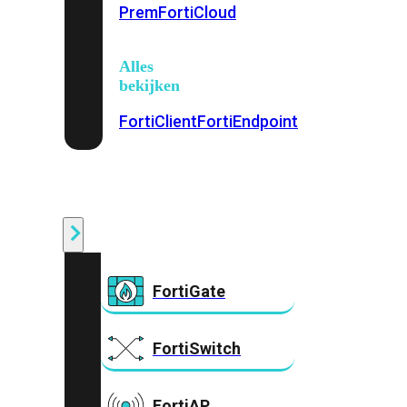
Prem
FortiCloud
Alles
bekijken
FortiClient
FortiEndpoint
Security
Fabric
Producten
FortiGate
FortiSwitch
FortiAP