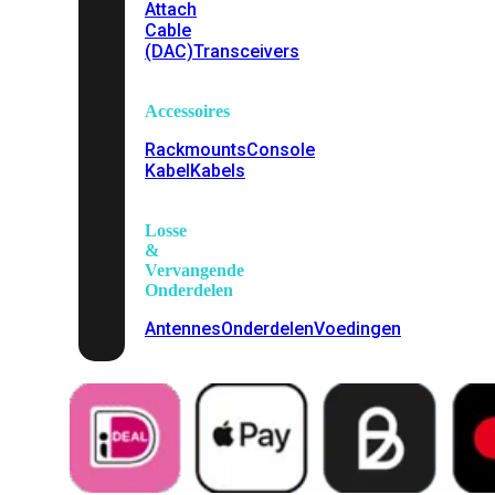
Attach
Cable
(DAC)
Transceivers
Accessoires
Rackmounts
Console
Kabel
Kabels
Losse
&
Vervangende
Onderdelen
Antennes
Onderdelen
Voedingen