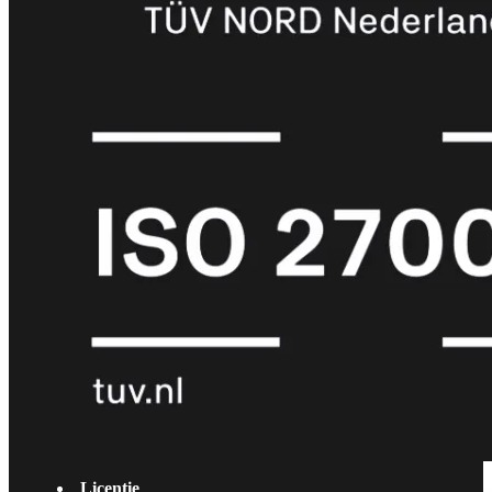
met
Wi-
Fi
(FortiWiFi)
FortiWiFi
30G
FortiWiFi
31G
FortiWiFi
40F
FortiWiFi
50G
FortiWiFi
51G
FortiWiFi
60F
FortiWiFi
61F
FortiWiFi
70G
FortiWiFi
71G
FortiWiFi
80F
FortiWiFi
81F
Licentie