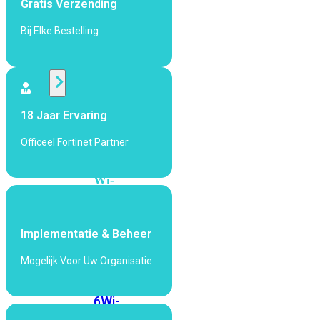
Gratis Verzending
424F-
POE
Bij Elke Bestelling
WiFi
Alle
18 Jaar Ervaring
Access
Points
Officeel Fortinet Partner
bekijken
Wi-
Fi
Generatie
Implementatie & Beheer
Wi-
Fi
Mogelijk Voor Uw Organisatie
5
Wi-
Fi
6
Wi-
Fi