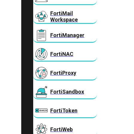
FortiMail
Workspace
FortiManager
FortiNAC
FortiProxy
FortiSandbox
FortiToken
FortiWeb