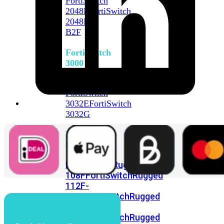
FortiSwitch
2048F
FortiSwitch
2048F-
B2F
FortiSwitch
3000
Series
FortiSwitch
3032E
FortiSwitch
3032G
FortiSwitch
Ruggedized
FortiSwitchRugged
108F
FortiSwitchRugged
112F-
POE
FortiSwitchRugged
216F-
POE
FortiSwitchRugged