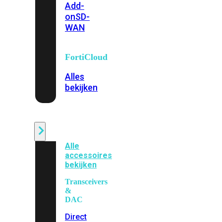
Add-
on
SD-
WAN
FortiCloud
Alles
bekijken
Accessoires
Alle
accessoires
bekijken
Transceivers
&
DAC
Direct