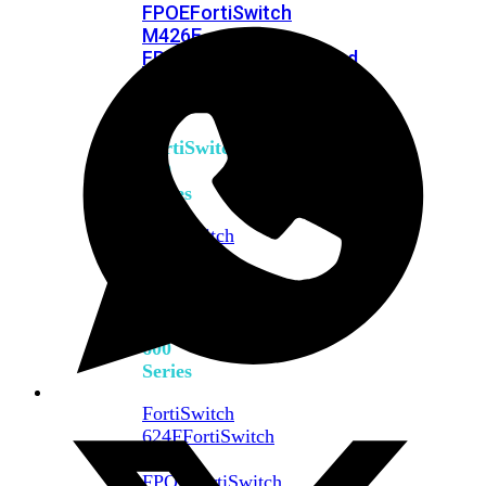
FPOE
FortiSwitch
M426E-
FPOE
FortiSwitchRugged
424F-
POE
FortiSwitch
500
Series
FortiSwitch
548D-
FPOE
FortiSwitch
600
Series
FortiSwitch
624F
FortiSwitch
624F-
FPOE
FortiSwitch