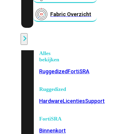
Fabric Overzicht
Industrieel
Alles
bekijken
Ruggedized
FortiSRA
Ruggedized
Hardware
Licenties
Support
FortiSRA
Binnenkort