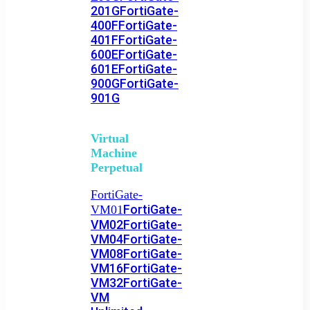
201G
FortiGate-
400F
FortiGate-
401F
FortiGate-
600E
FortiGate-
601E
FortiGate-
900G
FortiGate-
901G
Virtual
Machine
Perpetual
FortiGate-
FortiGate-
VM01
VM02
FortiGate-
VM04
FortiGate-
VM08
FortiGate-
VM16
FortiGate-
VM32
FortiGate-
VM