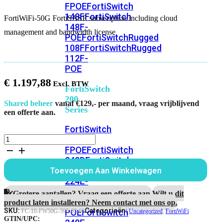
FPOE
FortiSwitch
148F
FortiSwitch
FortiWiFi-50G FortiSASE subscription including cloud
148F-
management and bandwidth license
POE
FortiSwitchRugged
108F
FortiSwitchRugged
112F-
POE
€
1.197,88
FortiSwitch
200
Shared beheer
vanaf €129,- per maand, vraag vrijblijvend
Series
een offerte aan.
FortiSwitch
FortiWiFi-
224D-
50G
FPOE
FortiSwitch
FortiSASE
248D
FortiSwitch
subscription
224E
Fortiswitch
Toevoegen Aan Winkelwagen
including
224E-
cloud
POE
FortiSwitch
management
Grotere aantallen? Vraag een offerte aan.
Wilt u dit
and
248E-
product laten installeren? Neem contact met ons op.
bandwidth
SKU:
Categorieën:
POE
FortiSwitch
FC-10-FW50G-595-02-60
Uncategorized
,
FortiWiFi
license
GTIN/UPC: