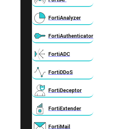
FortiAnalyzer
FortiAuthenticator
FortiADC
FortiDDoS
FortiDeceptor
FortiExtender
FortiMail