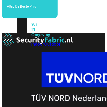
6E
Wi-
Altijd De Beste Prijs
Fi
7
Wi-
Fi
Omgeving
Indoor
Outdoor
MIMO
2X2
3X3
4X4
8X8
Alles
bekijken
FortiAP
FortiWiFi
FortiGate