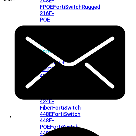
248E-
FPOE
FortiSwitchRugged
216F-
POE
FortiSwitch
400
Series
FortiSwitch
FortiSwitch
424E
424E-
POE
FortiSwitch
424E-
FPOE
FortiSwitch
424E-
Fiber
FortiSwitch
448E
FortiSwitch
448E-
POE
FortiSwitch
448E-