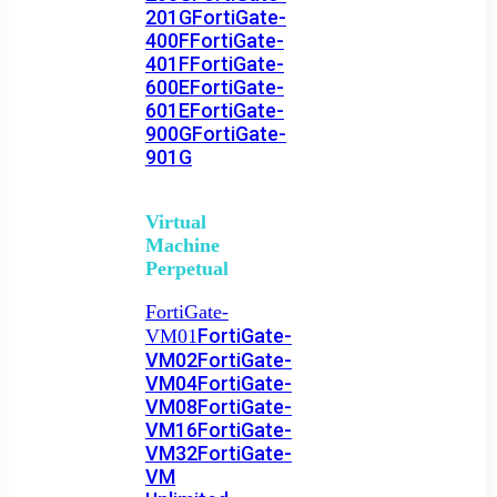
201G
FortiGate-
400F
FortiGate-
401F
FortiGate-
600E
FortiGate-
601E
FortiGate-
900G
FortiGate-
901G
Virtual
Machine
Perpetual
FortiGate-
FortiGate-
VM01
VM02
FortiGate-
VM04
FortiGate-
VM08
FortiGate-
VM16
FortiGate-
VM32
FortiGate-
VM