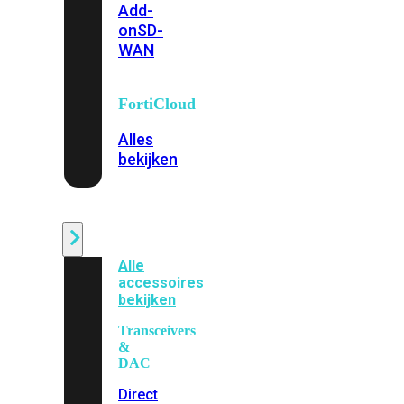
Add-
on
SD-
WAN
FortiCloud
Alles
bekijken
Accessoires
Alle
accessoires
bekijken
Transceivers
&
DAC
Direct