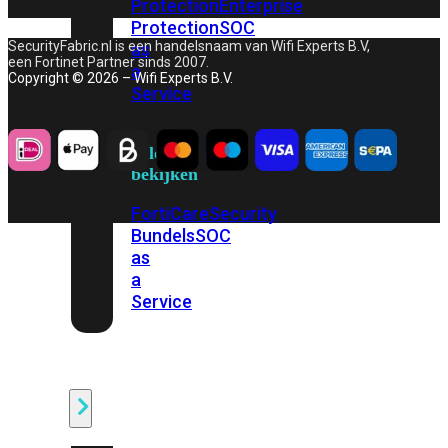
Protection
Enterprise
Protection
SOC
SecurityFabric.nl is een handelsnaam van Wifi Experts B.V,
as
een Fortinet Partner sinds 2007.
a
Copyright © 2026 – Wifi Experts B.V.
Service
Alles
bekijken
FortiCare
Security
Bundels
SOC
as
a
Service
Endpoint
Beveiliging