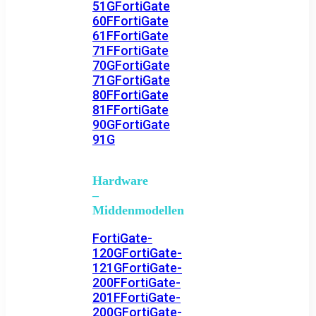
51G
FortiGate
60F
FortiGate
61F
FortiGate
71F
FortiGate
70G
FortiGate
71G
FortiGate
80F
FortiGate
81F
FortiGate
90G
FortiGate
91G
Hardware
–
Middenmodellen
FortiGate-
120G
FortiGate-
121G
FortiGate-
200F
FortiGate-
201F
FortiGate-
200G
FortiGate-