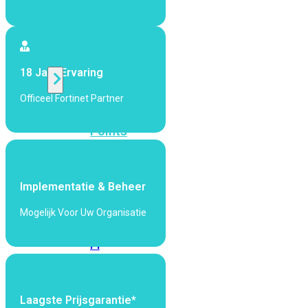
424F-
POE
WiFi
18 Jaar Ervaring
Officeel Fortinet Partner
Alle
Access
Points
bekijken
Wi-
Implementatie & Beheer
Fi
Generatie
Mogelijk Voor Uw Organisatie
Wi-
Fi
5
Wi-
Fi
6
Wi-
Laagste Prijsgarantie*
Fi