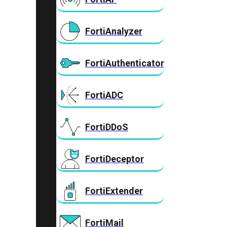
FortiAnalyzer
FortiAuthenticator
FortiADC
FortiDDoS
FortiDeceptor
FortiExtender
FortiMail