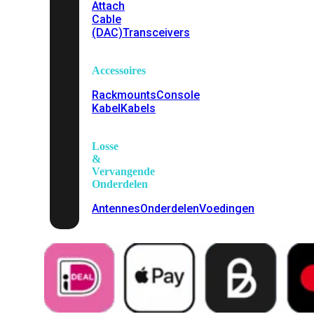
Attach
Cable
(DAC)
Transceivers
Accessoires
Rackmounts
Console
Kabel
Kabels
Losse
&
Vervangende
Onderdelen
Antennes
Onderdelen
Voedingen