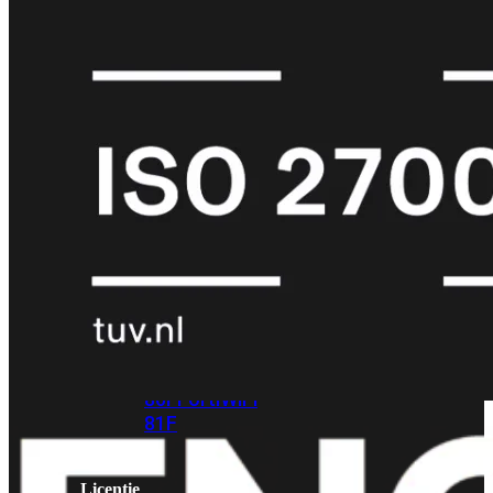
met
Wi-
Fi
(FortiWiFi)
FortiWiFi
30G
FortiWiFi
31G
FortiWiFi
40F
FortiWiFi
50G
FortiWiFi
51G
FortiWiFi
60F
FortiWiFi
61F
FortiWiFi
70G
FortiWiFi
71G
FortiWiFi
80F
FortiWiFi
81F
Licentie