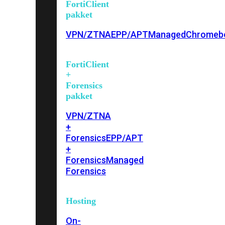
FortiClient
pakket
VPN/ZTNA
EPP/APT
Managed
Chromeb
FortiClient
+
Forensics
pakket
VPN/ZTNA
+
Forensics
EPP/APT
+
Forensics
Managed
Forensics
Hosting
On-