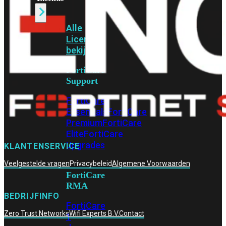
Alle
Licenties
bekijken
FortiCare
Support
FortiCare
Essentials
FortiCare
Premium
FortiCare
Elite
FortiCare
Upgrades
KLANTENSERVICE
Veelgestelde vragen
Privacybeleid
Algemene Voorwaarden
FortiCare
RMA
BEDRIJFINFO
FortiCare
Zero Trust Networks
Wifi Experts B.V.
Contact
1