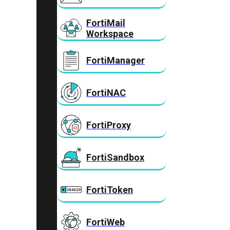
FortiMail
Workspace
FortiManager
FortiNAC
FortiProxy
FortiSandbox
FortiToken
FortiWeb