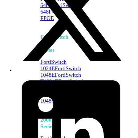
648F
FortiSwitch
648F-
FPOE
FortiSwitch
1000
Series
FortiSwitch
1024E
FortiSwitch
1048E
FortiSwitch
T1024E
FortiSwitch
T1024F-
FPOE
FortiSwitch
1048G
FortiSwitch
2000
Series