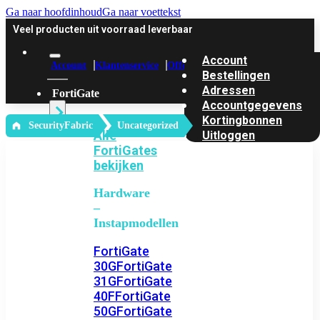
Ga naar hoofdinhoud
Ga naar voettekst
Veel producten uit voorraad leverbaar
Account
Account
Klantenservice
Offerte
Bestellingen
Adressen
FortiGate
Accountgegevens
Kortingbonnen
‎ SecurityFabric
Uncategorized
Alle
Uitloggen
FortiGates
bekijken
Hardware
–
Instapmodellen
FortiGate
30G
FortiGate
31G
FortiGate
40F
FortiGate
50G
FortiGate