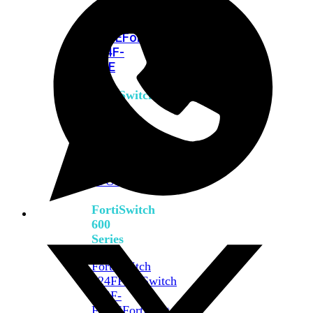
FPOE
FortiSwitch
M426E-
FPOE
FortiSwitchRugged
424F-
POE
FortiSwitch
500
Series
FortiSwitch
548D-
FPOE
FortiSwitch
600
Series
FortiSwitch
624F
FortiSwitch
624F-
FPOE
FortiSwitch