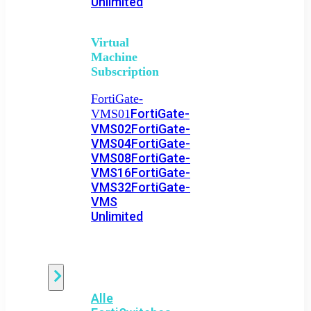
Unlimited
Virtual
Machine
Subscription
FortiGate-
FortiGate-
VMS01
VMS02
FortiGate-
VMS04
FortiGate-
VMS08
FortiGate-
VMS16
FortiGate-
VMS32
FortiGate-
VMS
Unlimited
Switch
Alle