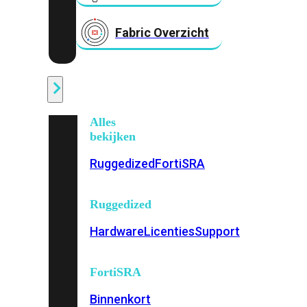
Fabric Overzicht
Industrieel
Alles
bekijken
Ruggedized
FortiSRA
Ruggedized
Hardware
Licenties
Support
FortiSRA
Binnenkort