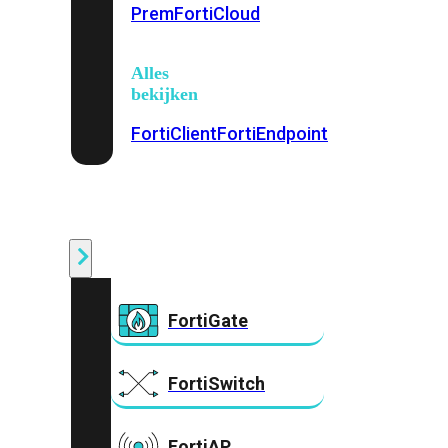
Prem
FortiCloud
Alles
bekijken
FortiClient
FortiEndpoint
Security
Fabric
Producten
FortiGate
FortiSwitch
FortiAP