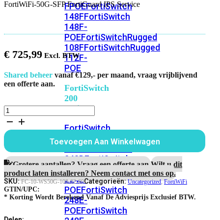
FortiWiFi-50G-SFP FortiGuard IPS Service
FPOE
FortiSwitch
148F
FortiSwitch
148F-
POE
FortiSwitchRugged
108F
FortiSwitchRugged
€
725,99
112F-
POE
Shared beheer
vanaf €129,- per maand, vraag vrijblijvend
een offerte aan.
FortiSwitch
200
Series
FortiWiFi-
50G-
FortiSwitch
SFP
FortiGuard
224D-
Toevoegen Aan Winkelwagen
IPS
FPOE
FortiSwitch
Service
248D
FortiSwitch
aantal
Grotere aantallen? Vraag een offerte aan.
Wilt u dit
224E
Fortiswitch
product laten installeren? Neem contact met ons op.
224E-
SKU:
Categorieën:
FC-10-WS50G-108-02-60
Uncategorized
,
FortiWiFi
POE
FortiSwitch
GTIN/UPC:
* Korting Wordt Berekend Vanaf De Adviesprijs Exclusief BTW.
248E-
POE
FortiSwitch
Delen: