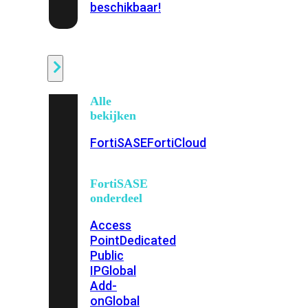
beschikbaar!
Cloud
Alle
bekijken
FortiSASE
FortiCloud
FortiSASE
onderdeel
Access
Point
Dedicated
Public
IP
Global
Add-
on
Global