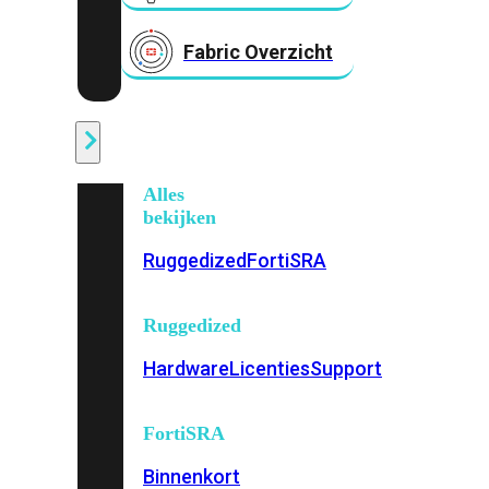
Fabric Overzicht
Industrieel
Alles
bekijken
Ruggedized
FortiSRA
Ruggedized
Hardware
Licenties
Support
FortiSRA
Binnenkort