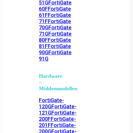
51G
FortiGate
60F
FortiGate
61F
FortiGate
71F
FortiGate
70G
FortiGate
71G
FortiGate
80F
FortiGate
81F
FortiGate
90G
FortiGate
91G
Hardware
–
Middenmodellen
FortiGate-
120G
FortiGate-
121G
FortiGate-
200F
FortiGate-
201F
FortiGate-
200G
FortiGate-