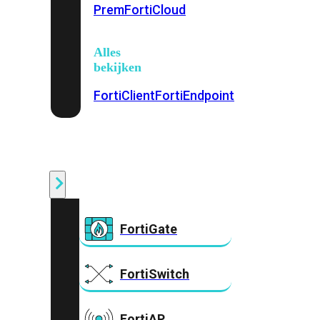
Prem
FortiCloud
Alles
bekijken
FortiClient
FortiEndpoint
Security
Fabric
Producten
FortiGate
FortiSwitch
FortiAP