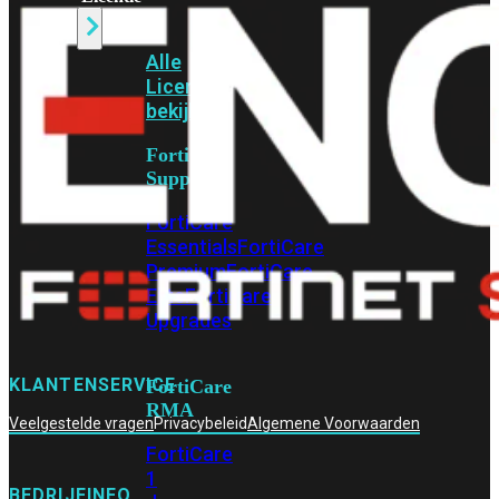
Alle
Licenties
bekijken
FortiCare
Support
FortiCare
Essentials
FortiCare
Premium
FortiCare
Elite
FortiCare
Upgrades
KLANTENSERVICE
FortiCare
RMA
Veelgestelde vragen
Privacybeleid
Algemene Voorwaarden
FortiCare
1
BEDRIJFINFO