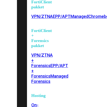
FortiClient
pakket
VPN/ZTNA
EPP/APT
Managed
Chromeb
FortiClient
+
Forensics
pakket
VPN/ZTNA
+
Forensics
EPP/APT
+
Forensics
Managed
Forensics
Hosting
On-