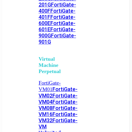
201G
FortiGate-
400F
FortiGate-
401F
FortiGate-
600E
FortiGate-
601E
FortiGate-
900G
FortiGate-
901G
Virtual
Machine
Perpetual
FortiGate-
FortiGate-
VM01
VM02
FortiGate-
VM04
FortiGate-
VM08
FortiGate-
VM16
FortiGate-
VM32
FortiGate-
VM