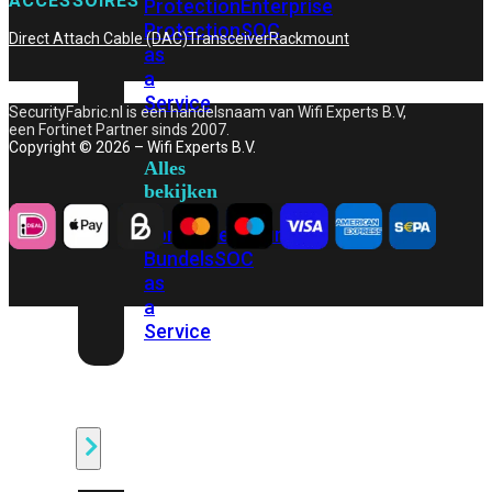
ACCESSOIRES
Protection
Enterprise
Protection
SOC
Direct Attach Cable (DAC)
Transceiver
Rackmount
as
a
Service
SecurityFabric.nl is een handelsnaam van Wifi Experts B.V,
een Fortinet Partner sinds 2007.
Copyright © 2026 – Wifi Experts B.V.
Alles
bekijken
FortiCare
Security
Bundels
SOC
as
a
Service
Endpoint
Beveiliging