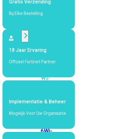
Gratis Verzending
424F-
POE
Bij Elke Bestelling
WiFi
Alle
18 Jaar Ervaring
Access
Points
Officeel Fortinet Partner
bekijken
Wi-
Fi
Generatie
Implementatie & Beheer
Wi-
Fi
Mogelijk Voor Uw Organisatie
5
Wi-
Fi
6
Wi-
Fi