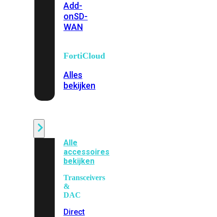
Add-
on
SD-
WAN
FortiCloud
Alles
bekijken
Accessoires
Alle
accessoires
bekijken
Transceivers
&
DAC
Direct