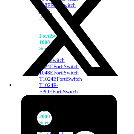
648F
FortiSwitch
648F-
FPOE
FortiSwitch
1000
Series
FortiSwitch
1024E
FortiSwitch
1048E
FortiSwitch
T1024E
FortiSwitch
T1024F-
FPOE
FortiSwitch
1048G
FortiSwitch
2000
Series