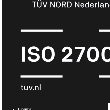
met
Wi-
Fi
(FortiWiFi)
FortiWiFi
30G
FortiWiFi
31G
FortiWiFi
40F
FortiWiFi
50G
FortiWiFi
51G
FortiWiFi
60F
FortiWiFi
61F
FortiWiFi
70G
FortiWiFi
71G
FortiWiFi
80F
FortiWiFi
81F
Licentie