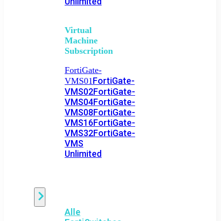
Unlimited
Virtual
Machine
Subscription
FortiGate-
FortiGate-
VMS01
VMS02
FortiGate-
VMS04
FortiGate-
VMS08
FortiGate-
VMS16
FortiGate-
VMS32
FortiGate-
VMS
Unlimited
Switch
Alle