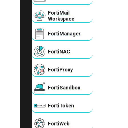
FortiMail
Workspace
FortiManager
FortiNAC
FortiProxy
FortiSandbox
FortiToken
FortiWeb