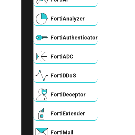
FortiAnalyzer
FortiAuthenticator
FortiADC
FortiDDoS
FortiDeceptor
FortiExtender
FortiMail