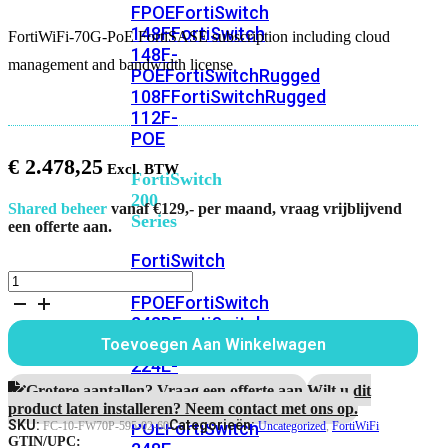
FPOE
FortiSwitch
148F
FortiSwitch
FortiWiFi-70G-PoE FortiSASE subscription including cloud
148F-
management and bandwidth license
POE
FortiSwitchRugged
108F
FortiSwitchRugged
112F-
POE
€
2.478,25
FortiSwitch
200
Shared beheer
vanaf €129,- per maand, vraag vrijblijvend
Series
een offerte aan.
FortiSwitch
FortiWiFi-
224D-
70G-
FPOE
FortiSwitch
PoE
248D
FortiSwitch
FortiSASE
224E
Fortiswitch
Toevoegen Aan Winkelwagen
subscription
224E-
including
POE
FortiSwitch
cloud
Grotere aantallen? Vraag een offerte aan.
Wilt u dit
management
248E-
product laten installeren? Neem contact met ons op.
and
SKU:
Categorieën:
POE
FortiSwitch
FC-10-FW70P-595-02-60
Uncategorized
,
FortiWiFi
bandwidth
GTIN/UPC: