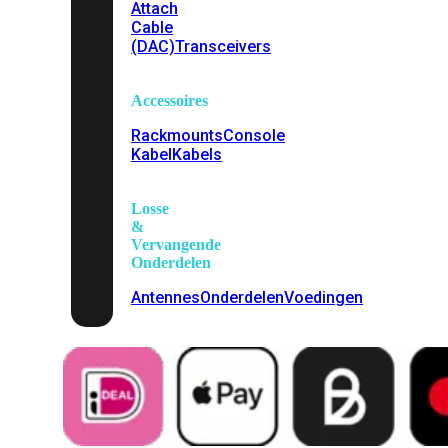
Attach
Cable
(DAC)
Transceivers
Accessoires
Rackmounts
Console
Kabel
Kabels
Losse
&
Vervangende
Onderdelen
Antennes
Onderdelen
Voedingen