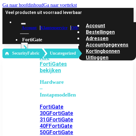
Ga naar hoofdinhoud
Ga naar voettekst
Veel producten uit voorraad leverbaar
Account
Account
Klantenservice
Offerte
Bestellingen
Adressen
FortiGate
Accountgegevens
Kortingbonnen
‎ SecurityFabric
Uncategorized
Alle
Uitloggen
FortiGates
bekijken
Hardware
–
Instapmodellen
FortiGate
30G
FortiGate
31G
FortiGate
40F
FortiGate
50G
FortiGate