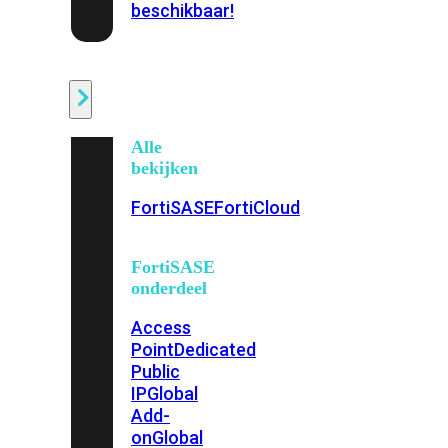
beschikbaar!
Cloud
Alle
bekijken
FortiSASE
FortiCloud
FortiSASE
onderdeel
Access
Point
Dedicated
Public
IP
Global
Add-
on
Global