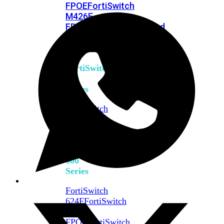
FPOE
FortiSwitch
M426E-
FPOE
FortiSwitchRugged
424F-
POE
FortiSwitch
500
Series
FortiSwitch
548D-
FPOE
FortiSwitch
600
Series
FortiSwitch
624F
FortiSwitch
624F-
FPOE
FortiSwitch