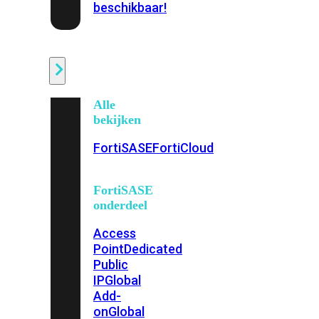
beschikbaar!
Cloud
Alle
bekijken
FortiSASE
FortiCloud
FortiSASE
onderdeel
Access
Point
Dedicated
Public
IP
Global
Add-
on
Global