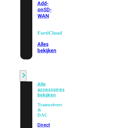
Add-
on
SD-
WAN
FortiCloud
Alles
bekijken
Accessoires
Alle
accessoires
bekijken
Transceivers
&
DAC
Direct