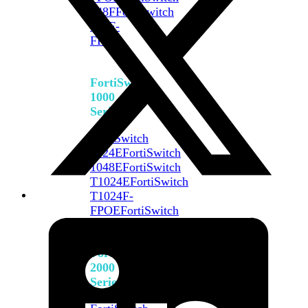
648F
FortiSwitch
648F-
FPOE
FortiSwitch
1000
Series
FortiSwitch
1024E
FortiSwitch
1048E
FortiSwitch
T1024E
FortiSwitch
T1024F-
FPOE
FortiSwitch
1048G
FortiSwitch
2000
Series