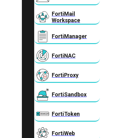
FortiMail
Workspace
FortiManager
FortiNAC
FortiProxy
FortiSandbox
FortiToken
FortiWeb