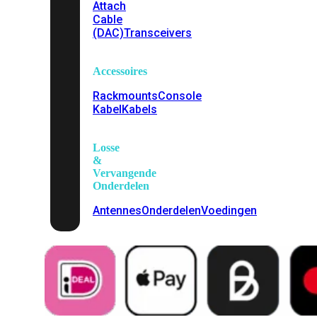
Attach
Cable
(DAC)
Transceivers
Accessoires
Rackmounts
Console
Kabel
Kabels
Losse
&
Vervangende
Onderdelen
Antennes
Onderdelen
Voedingen