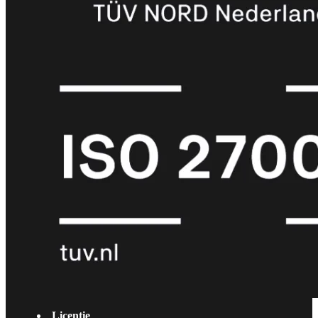
met
Wi-
Fi
(FortiWiFi)
FortiWiFi
30G
FortiWiFi
31G
FortiWiFi
40F
FortiWiFi
50G
FortiWiFi
51G
FortiWiFi
60F
FortiWiFi
61F
FortiWiFi
70G
FortiWiFi
71G
FortiWiFi
80F
FortiWiFi
81F
Licentie