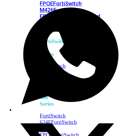
FPOE
FortiSwitch
M426E-
FPOE
FortiSwitchRugged
424F-
POE
FortiSwitch
500
Series
FortiSwitch
548D-
FPOE
FortiSwitch
600
Series
FortiSwitch
624F
FortiSwitch
624F-
FPOE
FortiSwitch