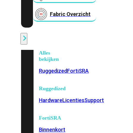
Fabric Overzicht
Industrieel
Alles
bekijken
Ruggedized
FortiSRA
Ruggedized
Hardware
Licenties
Support
FortiSRA
Binnenkort