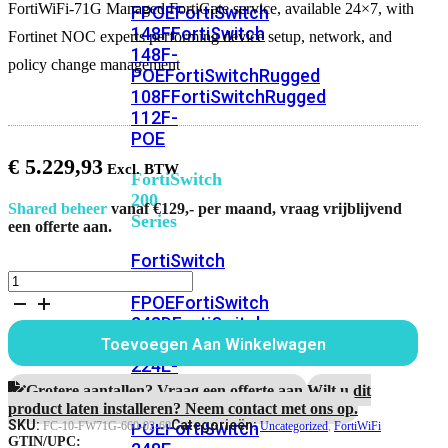
FortiWiFi-71G Managed FortiGate service, available 24×7, with
FPOE
FortiSwitch
148F
FortiSwitch
Fortinet NOC experts performing device setup, network, and
148F-
policy change management
POE
FortiSwitchRugged
108F
FortiSwitchRugged
112F-
POE
€
5.229,93
FortiSwitch
200
Shared beheer
vanaf €129,- per maand, vraag vrijblijvend
Series
een offerte aan.
FortiSwitch
FortiWiFi-
224D-
71G
FPOE
FortiSwitch
Managed
248D
FortiSwitch
FortiGate
224E
Fortiswitch
Toevoegen Aan Winkelwagen
service
224E-
aantal
POE
FortiSwitch
Grotere aantallen? Vraag een offerte aan.
Wilt u dit
248E-
product laten installeren? Neem contact met ons op.
SKU:
Categorieën:
POE
FortiSwitch
FC-10-FW71G-660-02-60
Uncategorized
,
FortiWiFi
GTIN/UPC: