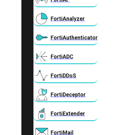
FortiAnalyzer
FortiAuthenticator
FortiADC
FortiDDoS
FortiDeceptor
FortiExtender
FortiMail