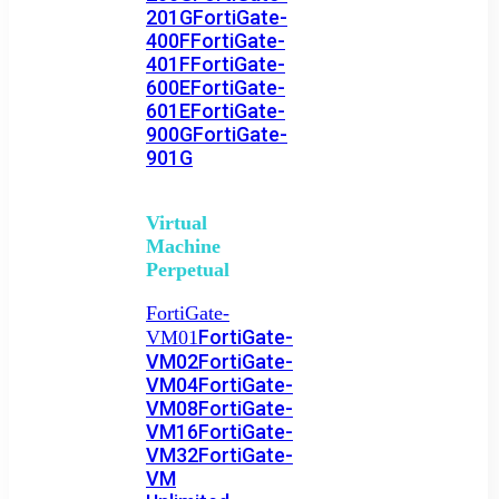
201G
FortiGate-
400F
FortiGate-
401F
FortiGate-
600E
FortiGate-
601E
FortiGate-
900G
FortiGate-
901G
Virtual
Machine
Perpetual
FortiGate-
FortiGate-
VM01
VM02
FortiGate-
VM04
FortiGate-
VM08
FortiGate-
VM16
FortiGate-
VM32
FortiGate-
VM