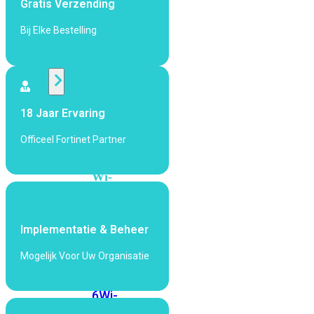
Gratis Verzending
424F-
POE
Bij Elke Bestelling
WiFi
Alle
18 Jaar Ervaring
Access
Points
Officeel Fortinet Partner
bekijken
Wi-
Fi
Generatie
Implementatie & Beheer
Wi-
Fi
Mogelijk Voor Uw Organisatie
5
Wi-
Fi
6
Wi-
Fi