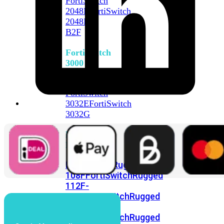
FortiSwitch
2048F
FortiSwitch
2048F-
B2F
FortiSwitch
3000
Series
FortiSwitch
3032E
FortiSwitch
3032G
FortiSwitch
Ruggedized
FortiSwitchRugged
108F
FortiSwitchRugged
112F-
POE
FortiSwitchRugged
216F-
POE
FortiSwitchRugged