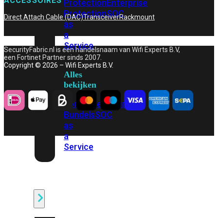
ACCESSOIRES
Protection
Enterprise
Protection
SOC
Direct Attach Cable (DAC)
Transceiver
Rackmount
as
a
Service
SecurityFabric.nl is een handelsnaam van Wifi Experts B.V,
een Fortinet Partner sinds 2007.
Copyright © 2026 – Wifi Experts B.V.
Alles
bekijken
FortiCare
Security
Bundels
SOC
as
a
Service
Endpoint
Beveiliging