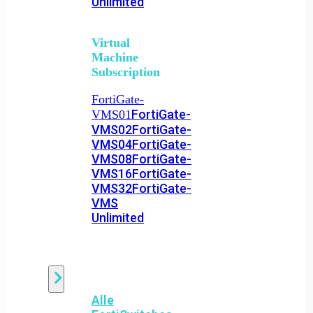
Unlimited
Virtual
Machine
Subscription
FortiGate-
FortiGate-
VMS01
VMS02
FortiGate-
VMS04
FortiGate-
VMS08
FortiGate-
VMS16
FortiGate-
VMS32
FortiGate-
VMS
Unlimited
Switch
Alle