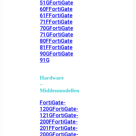
51G
FortiGate
60F
FortiGate
61F
FortiGate
71F
FortiGate
70G
FortiGate
71G
FortiGate
80F
FortiGate
81F
FortiGate
90G
FortiGate
91G
Hardware
–
Middenmodellen
FortiGate-
120G
FortiGate-
121G
FortiGate-
200F
FortiGate-
201F
FortiGate-
200G
FortiGate-