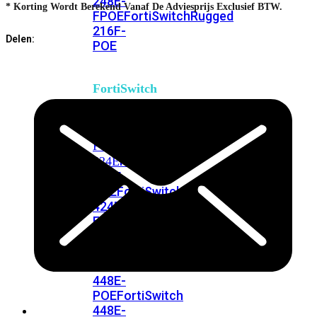
248E-
* Korting Wordt Berekend Vanaf De Adviesprijs Exclusief BTW.
FPOE
FortiSwitchRugged
216F-
Delen:
POE
FortiSwitch
400
Series
FortiSwitch
FortiSwitch
424E
424E-
POE
FortiSwitch
424E-
FPOE
FortiSwitch
424E-
Fiber
FortiSwitch
448E
FortiSwitch
448E-
POE
FortiSwitch
448E-