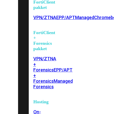
FortiClient
pakket
VPN/ZTNA
EPP/APT
Managed
Chromeb
FortiClient
+
Forensics
pakket
VPN/ZTNA
+
Forensics
EPP/APT
+
Forensics
Managed
Forensics
Hosting
On-