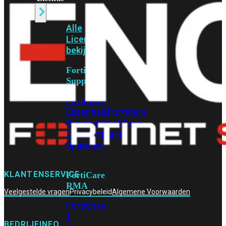
Alle
Licenties
bekijken
FortiCare
Support
FortiCare
Essentials
FortiCare
Premium
FortiCare
Elite
FortiCare
Upgrades
KLANTENSERVICE
FortiCare
RMA
Veelgestelde vragen
Privacybeleid
Algemene Voorwaarden
FortiCare
1
BEDRIJFINFO