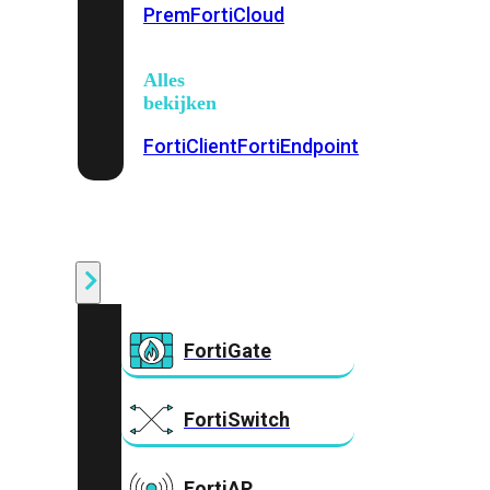
Prem
FortiCloud
Alles
bekijken
FortiClient
FortiEndpoint
Security
Fabric
Producten
FortiGate
FortiSwitch
FortiAP