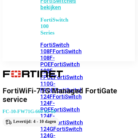
FortiSwitches
bekijken
FortiSwitch
100
Series
FortiSwitch
108F
FortiSwitch
108F-
POE
FortiSwitch
108F-
FPOE
FortiSwitch
110G-
FortiWiFi-71G Managed FortiGate
FPOE
FortiSwitch
124F
FortiSwitch
service
124F-
POE
FortiSwitch
FC-10-FW71G-660-02-60
124F-
FPOE
FortiSwitch
Levertijd: 4 - 10 dagen
124G
FortiSwitch
124G-