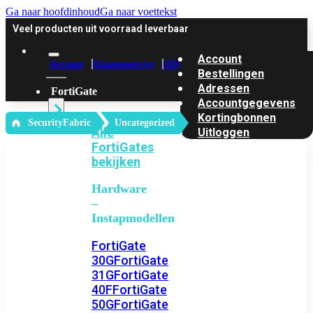
Ga naar hoofdinhoud
Ga naar voettekst
Veel producten uit voorraad leverbaar
Account
Account
Klantenservice
Offerte
Bestellingen
Adressen
FortiGate
Accountgegevens
Kortingbonnen
‎ SecurityFabric
Uncategorized
Alle
Uitloggen
FortiGates
bekijken
Hardware
–
Instapmodellen
FortiGate
30G
FortiGate
31G
FortiGate
40F
FortiGate
50G
FortiGate