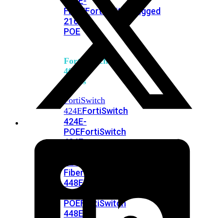
248E-
FPOE
FortiSwitchRugged
216F-
POE
FortiSwitch
400
Series
FortiSwitch
FortiSwitch
424E
424E-
POE
FortiSwitch
424E-
FPOE
FortiSwitch
424E-
Fiber
FortiSwitch
448E
FortiSwitch
448E-
POE
FortiSwitch
448E-