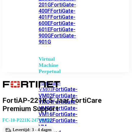
201G
FortiGate-
400F
FortiGate-
401F
FortiGate-
600E
FortiGate-
601E
FortiGate-
900G
FortiGate-
901G
Virtual
Machine
Perpetual
FortiGate-
FortiGate-
VM01
VM02
FortiGate-
FortiAP-221K 5 Jaar FortiCare
VM04
FortiGate-
Premium Support
VM08
FortiGate-
VM16
FortiGate-
VM32
FortiGate-
FC-10-P221K-247-02-60
VM
Levertijd: 3 - 4 dagen