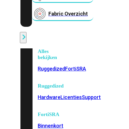
Fabric Overzicht
Industrieel
Alles
bekijken
Ruggedized
FortiSRA
Ruggedized
Hardware
Licenties
Support
FortiSRA
Binnenkort