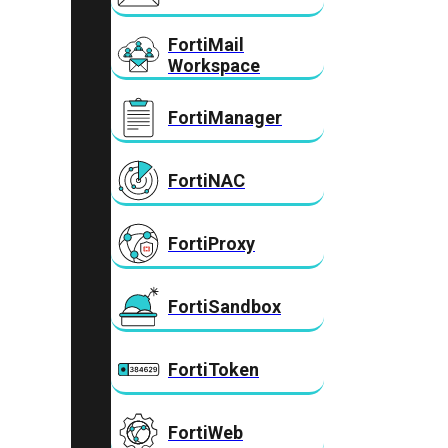
FortiMail
Workspace
FortiManager
FortiNAC
FortiProxy
FortiSandbox
FortiToken
FortiWeb