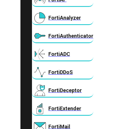
FortiAnalyzer
FortiAuthenticator
FortiADC
FortiDDoS
FortiDeceptor
FortiExtender
FortiMail