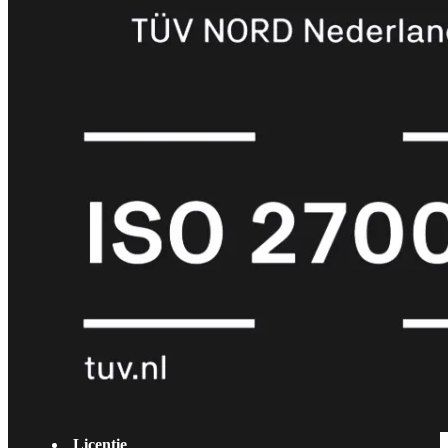
met
Wi-
Fi
(FortiWiFi)
FortiWiFi
30G
FortiWiFi
31G
FortiWiFi
40F
FortiWiFi
50G
FortiWiFi
51G
FortiWiFi
60F
FortiWiFi
61F
FortiWiFi
70G
FortiWiFi
71G
FortiWiFi
80F
FortiWiFi
81F
Licentie