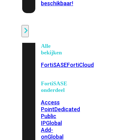
beschikbaar!
Cloud
Alle
bekijken
FortiSASE
FortiCloud
FortiSASE
onderdeel
Access
Point
Dedicated
Public
IP
Global
Add-
on
Global