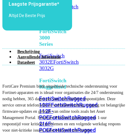
FortiSwitch
Laagste Prijsgarantie*
2048F
FortiSwitch
2048F-
Altijd De Beste Prijs
B2F
FortiSwitch
3000
Series
Beschrijving
FortiSwitch
Aanvullende Informatie
3032E
FortiSwitch
Datasheet
3032G
FortiSwitch
Ruggedized
FortiCare Premium biedt uitgebreide technische ondersteuning voor
Fortinet-apparaten en is ideaal voor organisaties die 24/7 ondersteuning
FortiSwitchRugged
nodig hebben, 365 dagen per jaar, met snellere responstijden. Deze
108F
FortiSwitchRugged
service omvat telefonische en webondersteuning, toegang tot belangrijke
112F-
firmware-updates en gebruik van online tools zoals het Asset
POE
FortiSwitchRugged
Management Portal. FortiCare Premium garandeert een 1-uur
216F-
responstijd voor kritieke problemen en een volgende werkdag respons
POE
FortiSwitchRugged
voor niet-kritieke issues, zodat bedrijven met hogere