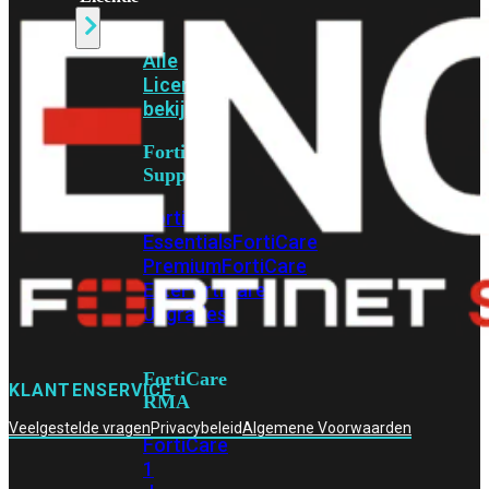
Alle
Licenties
bekijken
FortiCare
Support
FortiCare
Essentials
FortiCare
Premium
FortiCare
Elite
FortiCare
Upgrades
FortiCare
KLANTENSERVICE
RMA
Veelgestelde vragen
Privacybeleid
Algemene Voorwaarden
FortiCare
1