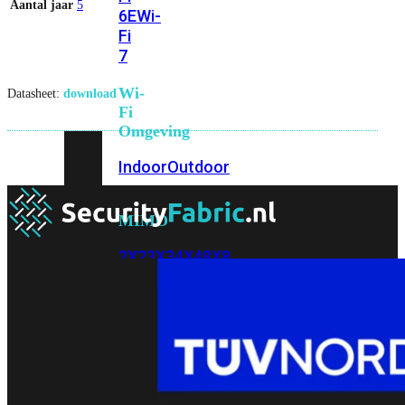
Aantal jaar
5
6E
Wi-
Fi
7
Wi-
Datasheet:
download
Fi
Omgeving
Indoor
Outdoor
MIMO
2X2
3X3
4X4
8X8
Alles
bekijken
FortiAP
FortiWiFi
FortiGate