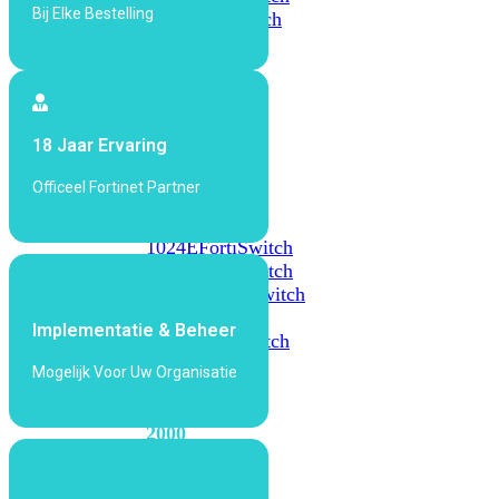
Bij Elke Bestelling
648F
FortiSwitch
648F-
FPOE
FortiSwitch
18 Jaar Ervaring
1000
Series
Officeel Fortinet Partner
FortiSwitch
1024E
FortiSwitch
1048E
FortiSwitch
T1024E
FortiSwitch
T1024F-
Implementatie & Beheer
FPOE
FortiSwitch
1048G
Mogelijk Voor Uw Organisatie
FortiSwitch
2000
Series