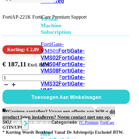
Unlimited
FortiAP-221K FortiCare Premium Support
Virtual
Machine
Subscription
FortiGate-
Korting: € 2,89
FortiGate-
VMS01
VMS02
FortiGate-
€
187,11
VMS04
FortiGate-
VMS08
FortiGate-
VMS16
FortiGate-
FortiAP-
221K
VMS32
FortiGate-
5
VMS
Jaar
Unlimited
Toevoegen Aan Winkelwagen
FortiCare
Premium
Support
Grotere aantallen? Vraag een offerte aan.
Wilt u dit
Switch
aantal
product laten installeren? Neem contact met ons op.
SKU:
Categorieën:
FC-10-P221K-247-02-60
FC-Premium
,
FortiCare
GTIN/UPC:
Alle
* Korting Wordt Berekend Vanaf De Adviesprijs Exclusief BTW.