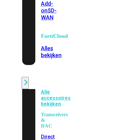
Add-
on
SD-
WAN
FortiCloud
Alles
bekijken
Accessoires
Alle
accessoires
bekijken
Transceivers
&
DAC
Direct