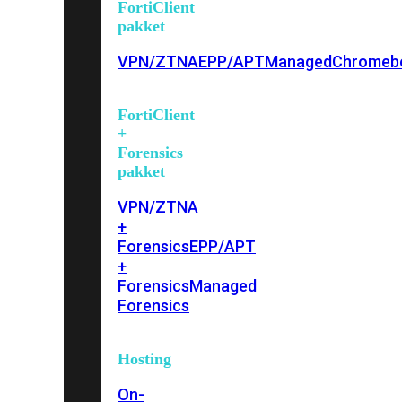
FortiClient
pakket
VPN/ZTNA
EPP/APT
Managed
Chromeb
FortiClient
+
Forensics
pakket
VPN/ZTNA
+
Forensics
EPP/APT
+
Forensics
Managed
Forensics
Hosting
On-