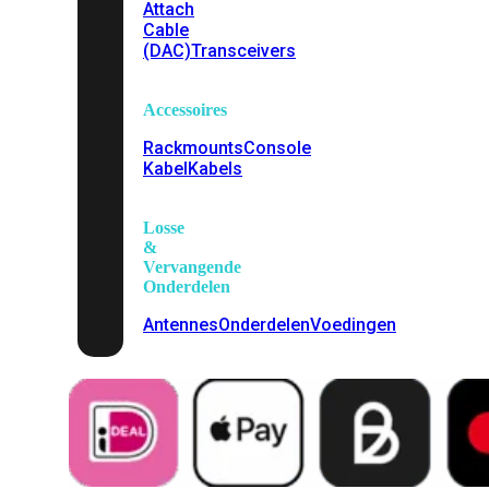
Attach
Cable
(DAC)
Transceivers
Accessoires
Rackmounts
Console
Kabel
Kabels
Losse
&
Vervangende
Onderdelen
Antennes
Onderdelen
Voedingen