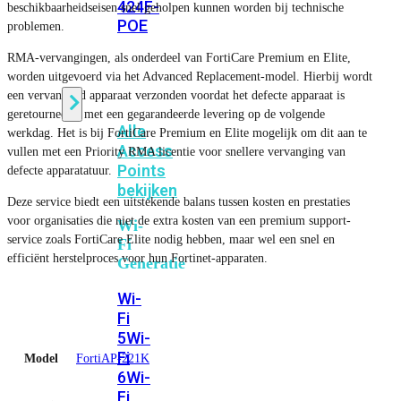
424F-
beschikbaarheidseisen snel geholpen kunnen worden bij technische
POE
problemen.
RMA-vervangingen, als onderdeel van FortiCare Premium en Elite,
worden uitgevoerd via het Advanced Replacement-model. Hierbij wordt
WiFi
een vervangend apparaat verzonden voordat het defecte apparaat is
geretourneerd, met een gegarandeerde levering op de volgende
Alle
werkdag. Het is bij FortiCare Premium en Elite mogelijk om dit aan te
Access
vullen met een Priority RMA licentie voor snellere vervanging van
Points
defecte apparatatuur.
bekijken
Deze service biedt een uitstekende balans tussen kosten en prestaties
voor organisaties die niet de extra kosten van een premium support-
Wi-
service zoals FortiCare Elite nodig hebben, maar wel een snel en
Fi
efficiënt herstelproces voor hun Fortinet-apparaten.
Generatie
Wi-
Fi
5
Wi-
Fi
Model
FortiAP-221K
6
Wi-
Fi