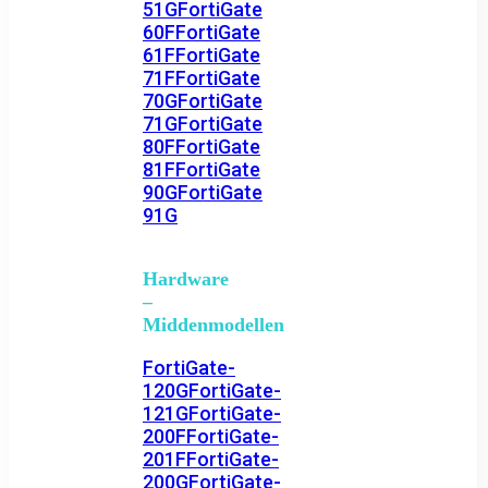
51G
FortiGate
60F
FortiGate
61F
FortiGate
71F
FortiGate
70G
FortiGate
71G
FortiGate
80F
FortiGate
81F
FortiGate
90G
FortiGate
91G
Hardware
–
Middenmodellen
FortiGate-
120G
FortiGate-
121G
FortiGate-
200F
FortiGate-
201F
FortiGate-
200G
FortiGate-