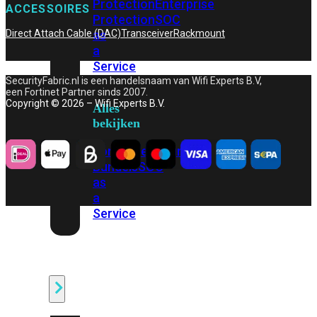
Protection
Enterprise
ACCESSOIRES
Protection
SOC
as
Direct Attach Cable (DAC)
Transceiver
Rackmount
a
Service
SecurityFabric.nl is een handelsnaam van Wifi Experts B.V,
een Fortinet Partner sinds 2007.
Copyright © 2026 – Wifi Experts B.V.
Alles
bekijken
FortiCare
Security
Bundels
SOC
as
a
Service
Endpoint
Beveiliging