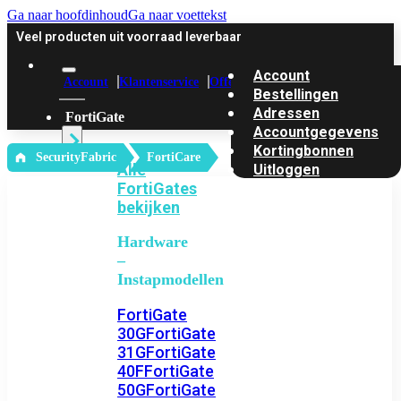
Ga naar hoofdinhoud
Ga naar voettekst
Veel producten uit voorraad leverbaar
Account
Account
Klantenservice
Offerte
Bestellingen
Adressen
FortiGate
Accountgegevens
Kortingbonnen
‎ SecurityFabric
FortiCare
Alle
Uitloggen
FortiGates
bekijken
Hardware
–
Instapmodellen
FortiGate
30G
FortiGate
31G
FortiGate
40F
FortiGate
50G
FortiGate