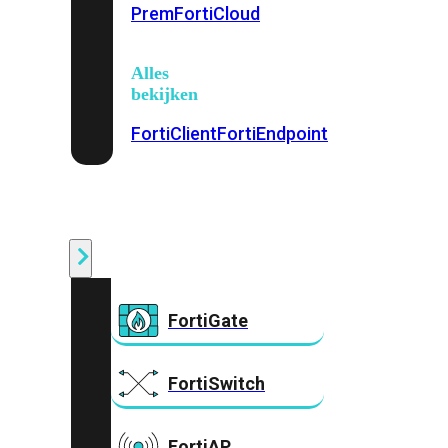
Prem
FortiCloud
Alles
bekijken
FortiClient
FortiEndpoint
Security
Fabric
Producten
FortiGate
FortiSwitch
FortiAP