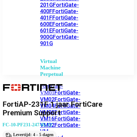
201G
FortiGate-
400F
FortiGate-
401F
FortiGate-
600E
FortiGate-
601E
FortiGate-
900G
FortiGate-
901G
Virtual
Machine
Perpetual
FortiGate-
FortiGate-
VM01
VM02
FortiGate-
FortiAP-231F 1 jaar FortiCare
VM04
FortiGate-
Premium Support
VM08
FortiGate-
VM16
FortiGate-
VM32
FortiGate-
FC-10-PF231-247-02-12
VM
Levertijd: 4 - 5 dagen