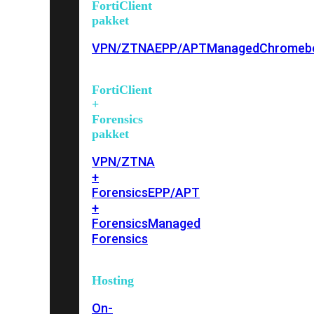
FortiClient
pakket
VPN/ZTNA
EPP/APT
Managed
Chromeb
FortiClient
+
Forensics
pakket
VPN/ZTNA
+
Forensics
EPP/APT
+
Forensics
Managed
Forensics
Hosting
On-