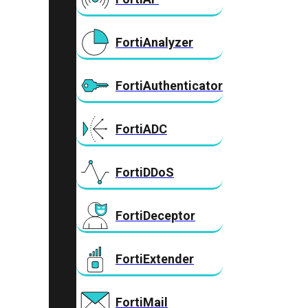
FortiAnalyzer
FortiAuthenticator
FortiADC
FortiDDoS
FortiDeceptor
FortiExtender
FortiMail