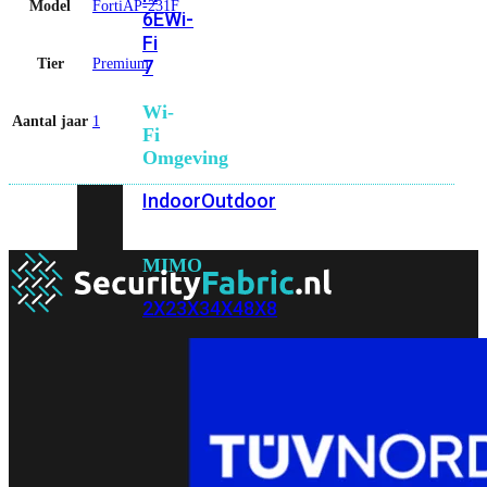
Model
FortiAP-231F
6E
Wi-
Fi
Tier
Premium
7
Wi-
Aantal jaar
1
Fi
Omgeving
Indoor
Outdoor
MIMO
2X2
3X3
4X4
8X8
Alles
bekijken
FortiAP
FortiWiFi
FortiGate