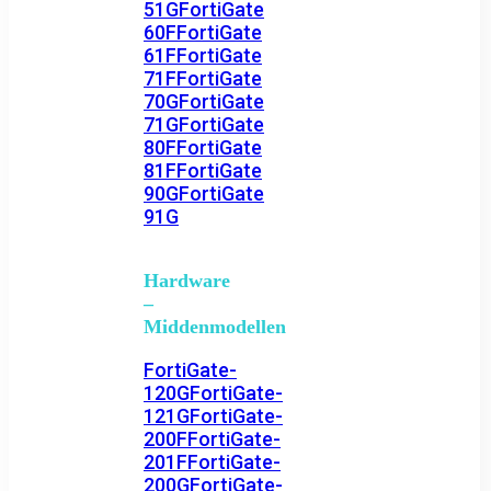
51G
FortiGate
60F
FortiGate
61F
FortiGate
71F
FortiGate
70G
FortiGate
71G
FortiGate
80F
FortiGate
81F
FortiGate
90G
FortiGate
91G
Hardware
–
Middenmodellen
FortiGate-
120G
FortiGate-
121G
FortiGate-
200F
FortiGate-
201F
FortiGate-
200G
FortiGate-