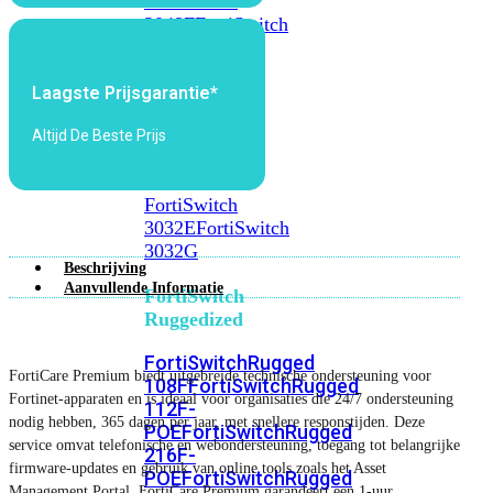
FortiSwitch
2048F
FortiSwitch
2048F-
B2F
Laagste Prijsgarantie*
FortiSwitch
Altijd De Beste Prijs
3000
Series
FortiSwitch
3032E
FortiSwitch
3032G
Beschrijving
Aanvullende Informatie
FortiSwitch
Ruggedized
FortiSwitchRugged
FortiCare Premium biedt uitgebreide technische ondersteuning voor
108F
FortiSwitchRugged
Fortinet-apparaten en is ideaal voor organisaties die 24/7 ondersteuning
112F-
nodig hebben, 365 dagen per jaar, met snellere responstijden. Deze
POE
FortiSwitchRugged
service omvat telefonische en webondersteuning, toegang tot belangrijke
216F-
firmware-updates en gebruik van online tools zoals het Asset
POE
FortiSwitchRugged
Management Portal. FortiCare Premium garandeert een 1-uur