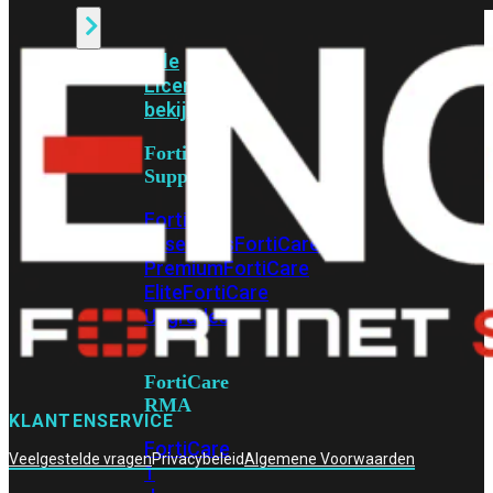
Alle
Licenties
bekijken
FortiCare
Support
FortiCare
Essentials
FortiCare
Premium
FortiCare
Elite
FortiCare
Upgrades
FortiCare
RMA
KLANTENSERVICE
FortiCare
Veelgestelde vragen
Privacybeleid
Algemene Voorwaarden
1