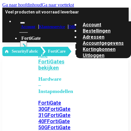
Ga naar hoofdinhoud
Ga naar voettekst
Veel producten uit voorraad leverbaar
Account
Account
Klantenservice
Offerte
Bestellingen
Adressen
FortiGate
Accountgegevens
Kortingbonnen
‎ SecurityFabric
FortiCare
Alle
Uitloggen
FortiGates
bekijken
Hardware
–
Instapmodellen
FortiGate
30G
FortiGate
31G
FortiGate
40F
FortiGate
50G
FortiGate