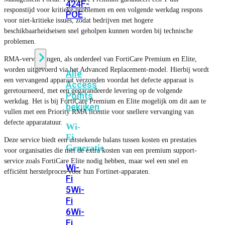
424F-
responstijd voor kritieke problemen en een volgende werkdag respons
POE
voor niet-kritieke issues, zodat bedrijven met hogere
beschikbaarheidseisen snel geholpen kunnen worden bij technische
problemen.
WiFi
RMA-vervangingen, als onderdeel van FortiCare Premium en Elite,
worden uitgevoerd via het Advanced Replacement-model. Hierbij wordt
Alle
een vervangend apparaat verzonden voordat het defecte apparaat is
Access
geretourneerd, met een gegarandeerde levering op de volgende
Points
werkdag. Het is bij FortiCare Premium en Elite mogelijk om dit aan te
bekijken
vullen met een Priority RMA licentie voor snellere vervanging van
defecte apparatatuur.
Wi-
Fi
Deze service biedt een uitstekende balans tussen kosten en prestaties
Generatie
voor organisaties die niet de extra kosten van een premium support-
service zoals FortiCare Elite nodig hebben, maar wel een snel en
Wi-
efficiënt herstelproces voor hun Fortinet-apparaten.
Fi
5
Wi-
Fi
6
Wi-
Fi