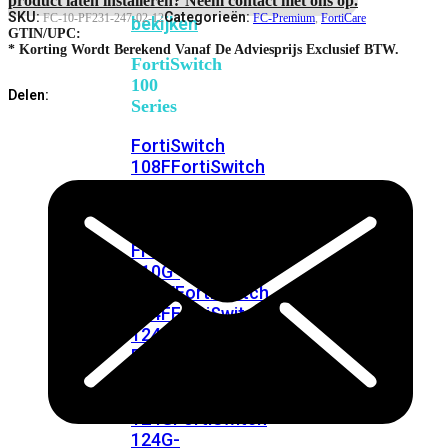
FortiSwitches
SKU:
Categorieën:
FC-10-PF231-247-02-12
FC-Premium
,
FortiCare
bekijken
GTIN/UPC:
* Korting Wordt Berekend Vanaf De Adviesprijs Exclusief BTW.
FortiSwitch
100
Delen:
Series
FortiSwitch
108F
FortiSwitch
108F-
POE
FortiSwitch
108F-
FPOE
FortiSwitch
110G-
FPOE
FortiSwitch
124F
FortiSwitch
124F-
POE
FortiSwitch
124F-
FPOE
FortiSwitch
124G
FortiSwitch
124G-