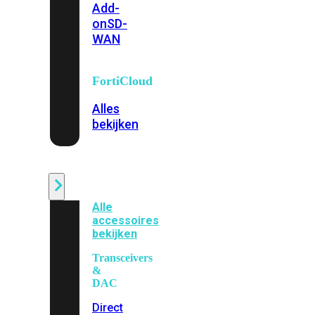
Add-
on
SD-
WAN
FortiCloud
Alles
bekijken
Accessoires
Alle
accessoires
bekijken
Transceivers
&
DAC
Direct