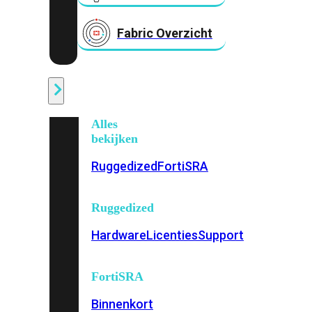
Fabric Overzicht
Industrieel
Alles
bekijken
Ruggedized
FortiSRA
Ruggedized
Hardware
Licenties
Support
FortiSRA
Binnenkort