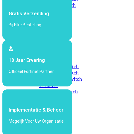
648F
FortiSwitch
648F-
Gratis Verzending
FPOE
Bij Elke Bestelling
FortiSwitch
1000
Series
FortiSwitch
18 Jaar Ervaring
1024E
FortiSwitch
Officeel Fortinet Partner
1048E
FortiSwitch
T1024E
FortiSwitch
T1024F-
FPOE
FortiSwitch
1048G
Implementatie & Beheer
FortiSwitch
2000
Mogelijk Voor Uw Organisatie
Series