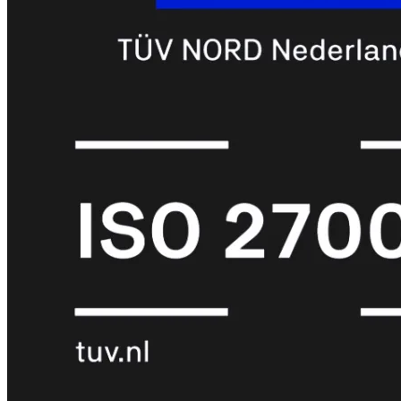
met
Wi-
Fi
(FortiWiFi)
FortiWiFi
30G
FortiWiFi
31G
FortiWiFi
40F
FortiWiFi
50G
FortiWiFi
51G
FortiWiFi
60F
FortiWiFi
61F
FortiWiFi
70G
FortiWiFi
71G
FortiWiFi
80F
FortiWiFi
81F
Licentie