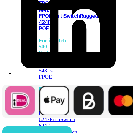
FPOE
FortiSwitch
M426E-
FPOE
FortiSwitchRugged
424F-
POE
FortiSwitch
500
Series
FortiSwitch
548D-
FPOE
FortiSwitch
600
Series
FortiSwitch
624F
FortiSwitch
624F-
FPOE
FortiSwitch