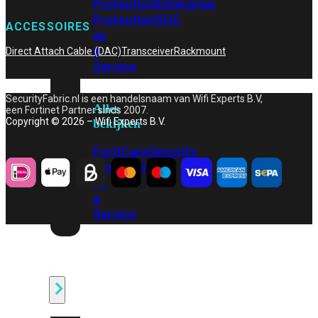
Protection
Enterprise
Protection
SOC
ACCESSOIRES
as
a
Direct Attach Cable (DAC)
Transceiver
Rackmount
Service
SecurityFabric.nl is een handelsnaam van Wifi Experts B.V,
Alles
een Fortinet Partner sinds 2007.
Copyright © 2026 – Wifi Experts B.V.
bekijken
FortiCare
Security
Bundels
SOC
as
a
Service
Endpoint
Beveiliging