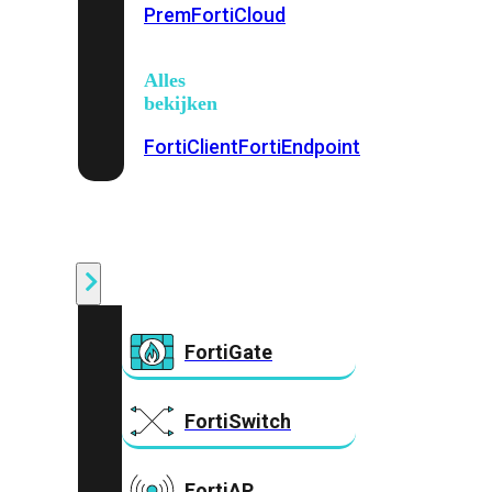
Prem
FortiCloud
Alles
bekijken
FortiClient
FortiEndpoint
Security
Fabric
Producten
FortiGate
FortiSwitch
FortiAP