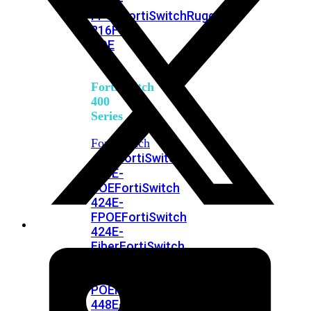
248E-
FPOE
FortiSwitchRugged
216F-
POE
FortiSwitch
400
Series
FortiSwitch
FortiSwitch
424E
424E-
POE
FortiSwitch
424E-
FPOE
FortiSwitch
424E-
Fiber
FortiSwitch
448E
FortiSwitch
448E-
POE
FortiSwitch
448E-