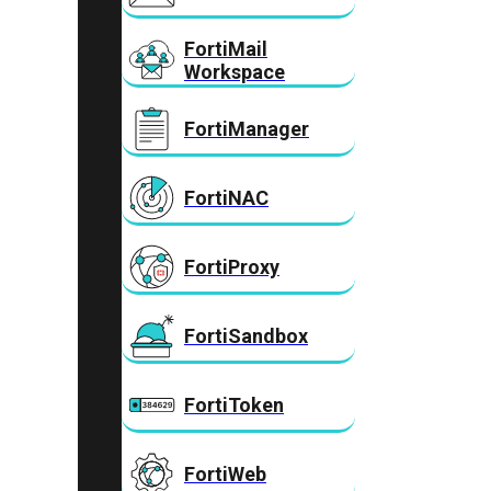
FortiMail
Workspace
FortiManager
FortiNAC
FortiProxy
FortiSandbox
FortiToken
FortiWeb