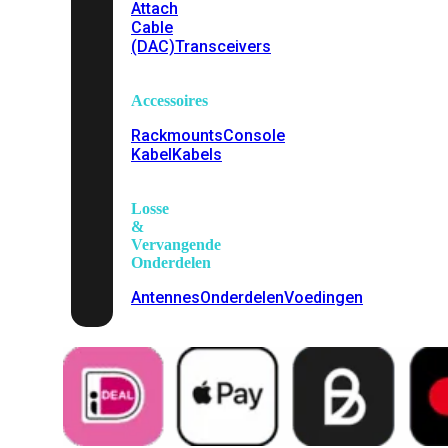
Attach
Cable
(DAC)
Transceivers
Accessoires
Rackmounts
Console
Kabel
Kabels
Losse
&
Vervangende
Onderdelen
Antennes
Onderdelen
Voedingen