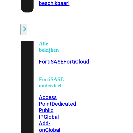
beschikbaar!
Cloud
Alle
bekijken
FortiSASE
FortiCloud
FortiSASE
onderdeel
Access
Point
Dedicated
Public
IP
Global
Add-
on
Global