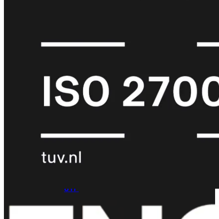
met
Wi-
Fi
(FortiWiFi)
FortiWiFi
30G
FortiWiFi
31G
FortiWiFi
40F
FortiWiFi
50G
FortiWiFi
51G
FortiWiFi
60F
FortiWiFi
61F
FortiWiFi
70G
FortiWiFi
71G
FortiWiFi
80F
FortiWiFi
81F
Licentie