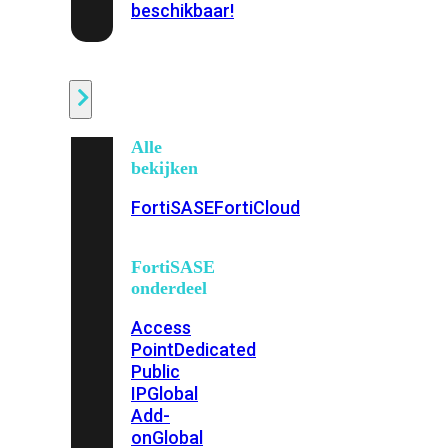
beschikbaar!
Cloud
Alle
bekijken
FortiSASE
FortiCloud
FortiSASE
onderdeel
Access
Point
Dedicated
Public
IP
Global
Add-
on
Global