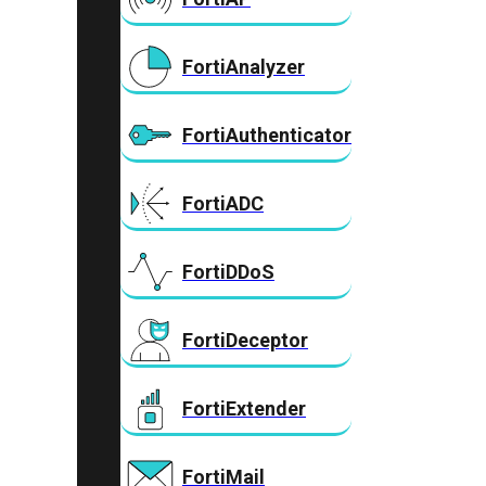
FortiAnalyzer
FortiAuthenticator
FortiADC
FortiDDoS
FortiDeceptor
FortiExtender
FortiMail