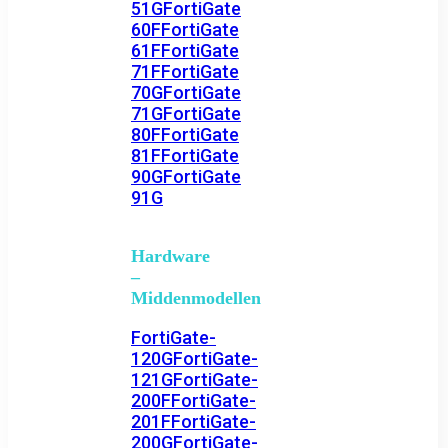
51G
FortiGate
60F
FortiGate
61F
FortiGate
71F
FortiGate
70G
FortiGate
71G
FortiGate
80F
FortiGate
81F
FortiGate
90G
FortiGate
91G
Hardware
–
Middenmodellen
FortiGate-
120G
FortiGate-
121G
FortiGate-
200F
FortiGate-
201F
FortiGate-
200G
FortiGate-