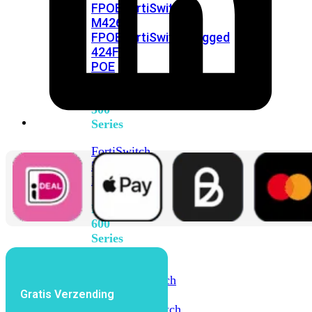
FPOE
FortiSwitch
M426E-
FPOE
FortiSwitchRugged
424F-
POE
FortiSwitch
500
Series
FortiSwitch
548D-
FPOE
FortiSwitch
600
Series
FortiSwitch
624F
FortiSwitch
Gratis Verzending
624F-
FPOE
FortiSwitch