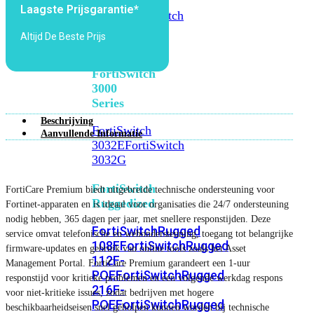
FortiSwitch
Laagste Prijsgarantie*
2048F
FortiSwitch
2048F-
Altijd De Beste Prijs
B2F
FortiSwitch
3000
Series
Beschrijving
FortiSwitch
Aanvullende Informatie
3032E
FortiSwitch
3032G
FortiSwitch
FortiCare Premium biedt uitgebreide technische ondersteuning voor
Ruggedized
Fortinet-apparaten en is ideaal voor organisaties die 24/7 ondersteuning
nodig hebben, 365 dagen per jaar, met snellere responstijden. Deze
FortiSwitchRugged
service omvat telefonische en webondersteuning, toegang tot belangrijke
108F
FortiSwitchRugged
firmware-updates en gebruik van online tools zoals het Asset
112F-
Management Portal. FortiCare Premium garandeert een 1-uur
POE
FortiSwitchRugged
responstijd voor kritieke problemen en een volgende werkdag respons
216F-
voor niet-kritieke issues, zodat bedrijven met hogere
POE
FortiSwitchRugged
beschikbaarheidseisen snel geholpen kunnen worden bij technische