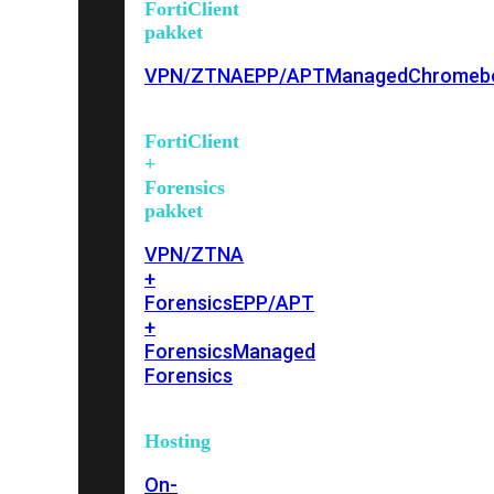
FortiClient
pakket
VPN/ZTNA
EPP/APT
Managed
Chromeb
FortiClient
+
Forensics
pakket
VPN/ZTNA
+
Forensics
EPP/APT
+
Forensics
Managed
Forensics
Hosting
On-