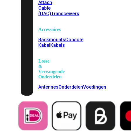
Attach
Cable
(DAC)
Transceivers
Accessoires
Rackmounts
Console
Kabel
Kabels
Losse
&
Vervangende
Onderdelen
Antennes
Onderdelen
Voedingen