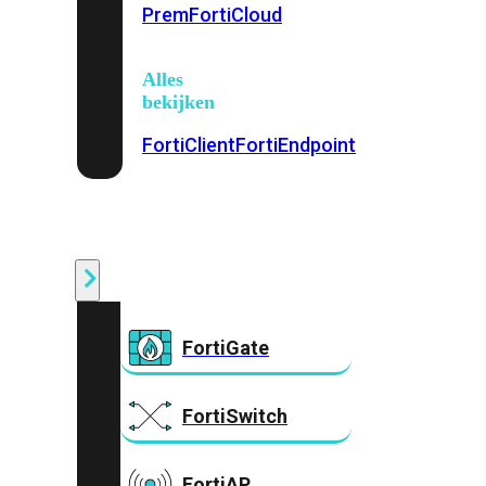
Prem
FortiCloud
Alles
bekijken
FortiClient
FortiEndpoint
Security
Fabric
Producten
FortiGate
FortiSwitch
FortiAP