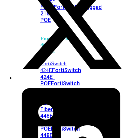
248E-
FPOE
FortiSwitchRugged
216F-
POE
FortiSwitch
400
Series
FortiSwitch
FortiSwitch
424E
424E-
POE
FortiSwitch
424E-
FPOE
FortiSwitch
424E-
Fiber
FortiSwitch
448E
FortiSwitch
448E-
POE
FortiSwitch
448E-