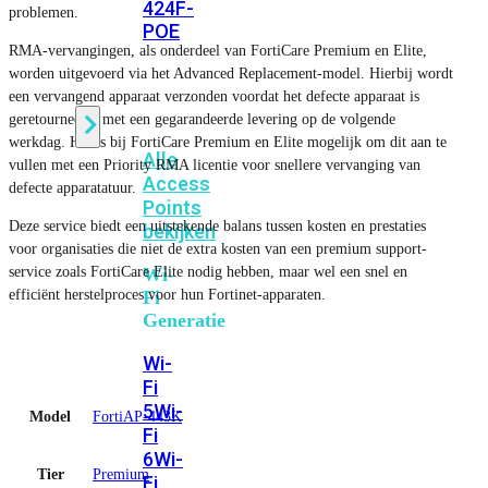
424F-
problemen.
POE
RMA-vervangingen, als onderdeel van FortiCare Premium en Elite,
worden uitgevoerd via het Advanced Replacement-model. Hierbij wordt
WiFi
een vervangend apparaat verzonden voordat het defecte apparaat is
geretourneerd, met een gegarandeerde levering op de volgende
werkdag. Het is bij FortiCare Premium en Elite mogelijk om dit aan te
Alle
vullen met een Priority RMA licentie voor snellere vervanging van
Access
defecte apparatatuur.
Points
Deze service biedt een uitstekende balans tussen kosten en prestaties
bekijken
voor organisaties die niet de extra kosten van een premium support-
service zoals FortiCare Elite nodig hebben, maar wel een snel en
Wi-
efficiënt herstelproces voor hun Fortinet-apparaten.
Fi
Generatie
Wi-
Fi
5
Wi-
Model
FortiAP-443K
Fi
6
Wi-
Tier
Premium
Fi