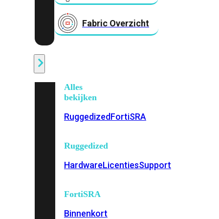
Fabric Overzicht
Industrieel
Alles
bekijken
Ruggedized
FortiSRA
Ruggedized
Hardware
Licenties
Support
FortiSRA
Binnenkort