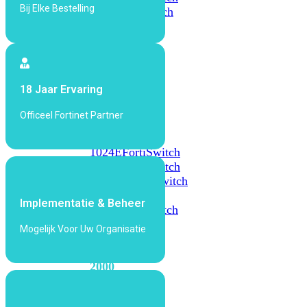
Bij Elke Bestelling
648F
FortiSwitch
648F-
FPOE
FortiSwitch
18 Jaar Ervaring
1000
Series
Officeel Fortinet Partner
FortiSwitch
1024E
FortiSwitch
1048E
FortiSwitch
T1024E
FortiSwitch
T1024F-
Implementatie & Beheer
FPOE
FortiSwitch
1048G
Mogelijk Voor Uw Organisatie
FortiSwitch
2000
Series