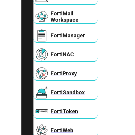
FortiMail
Workspace
FortiManager
FortiNAC
FortiProxy
FortiSandbox
FortiToken
FortiWeb