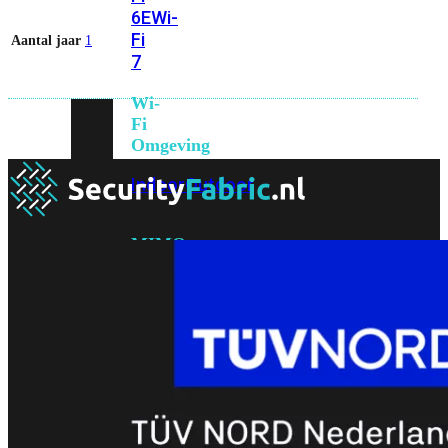
6E
Wi-
Fi
Aantal jaar
1
7
Wi-
Fi
Omgeving
Indoor
Outdoor
MIMO
2X2
3X3
4X4
8X8
Alles
bekijken
FortiAP
FortiWiFi
FortiGate