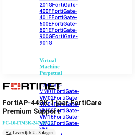
201G
FortiGate-
400F
FortiGate-
401F
FortiGate-
600E
FortiGate-
601E
FortiGate-
900G
FortiGate-
901G
Virtual
Machine
Perpetual
FortiGate-
FortiGate-
VM01
VM02
FortiGate-
FortiAP-443K 1 jaar FortiCare
VM04
FortiGate-
Premium Support
VM08
FortiGate-
VM16
FortiGate-
VM32
FortiGate-
FC-10-FP43K-247-02-12
VM
Levertijd: 2 - 3 dagen