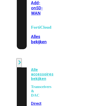
Add-
on
SD-
WAN
FortiCloud
Alles
bekijken
Accessoires
Alle
accessoires
bekijken
Transceivers
&
DAC
Direct