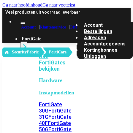
Ga naar hoofdinhoud
Ga naar voettekst
Veel producten uit voorraad leverbaar
Account
Account
Klantenservice
Offerte
Bestellingen
Adressen
FortiGate
Accountgegevens
Kortingbonnen
‎ SecurityFabric
FortiCare
Alle
Uitloggen
FortiGates
bekijken
Hardware
–
Instapmodellen
FortiGate
30G
FortiGate
31G
FortiGate
40F
FortiGate
50G
FortiGate