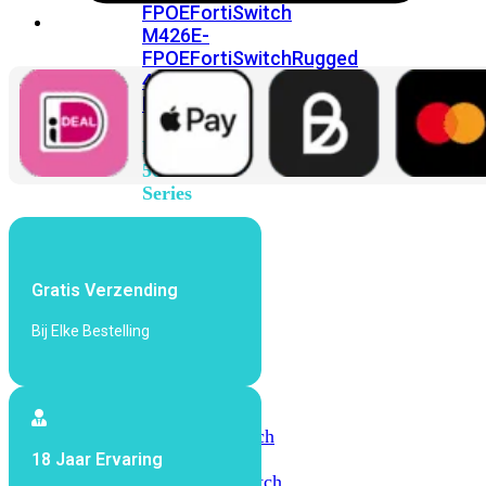
FPOE
FortiSwitch
M426E-
FPOE
FortiSwitchRugged
424F-
POE
FortiSwitch
500
Series
FortiSwitch
548D-
FPOE
Gratis Verzending
FortiSwitch
Bij Elke Bestelling
600
Series
FortiSwitch
624F
FortiSwitch
624F-
18 Jaar Ervaring
FPOE
FortiSwitch