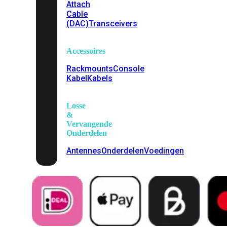
Attach
Cable
(DAC)
Transceivers
Accessoires
Rackmounts
Console
Kabel
Kabels
Losse
&
Vervangende
Onderdelen
Antennes
Onderdelen
Voedingen