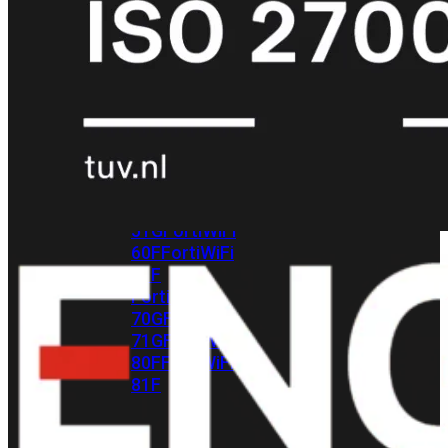
met
Wi-
Fi
(FortiWiFi)
FortiWiFi
30G
FortiWiFi
31G
FortiWiFi
40F
FortiWiFi
50G
FortiWiFi
51G
FortiWiFi
60F
FortiWiFi
61F
FortiWiFi
70G
FortiWiFi
71G
FortiWiFi
80F
FortiWiFi
81F
Licentie