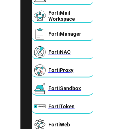
FortiMail
Workspace
FortiManager
FortiNAC
FortiProxy
FortiSandbox
FortiToken
FortiWeb