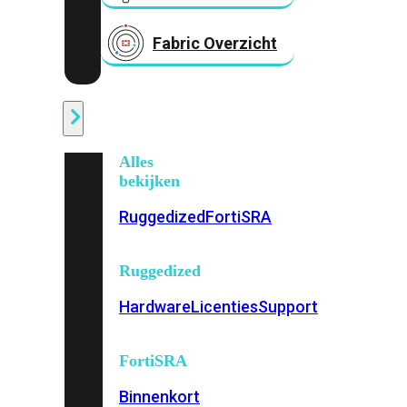
Fabric Overzicht
Industrieel
Alles
bekijken
Ruggedized
FortiSRA
Ruggedized
Hardware
Licenties
Support
FortiSRA
Binnenkort