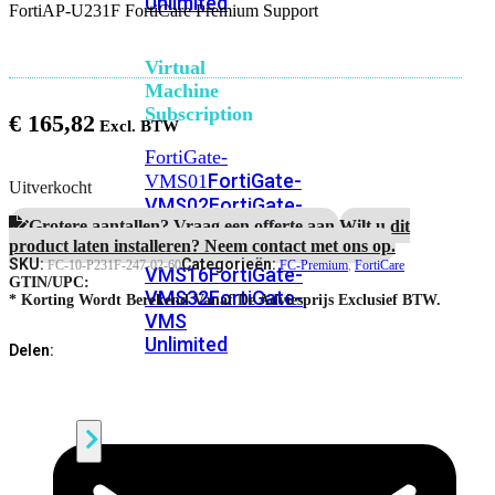
Unlimited
FortiAP-U231F FortiCare Premium Support
Virtual
Machine
Subscription
€
165,82
FortiGate-
FortiGate-
VMS01
Uitverkocht
VMS02
FortiGate-
Grotere aantallen? Vraag een offerte aan.
Wilt u dit
VMS04
FortiGate-
product laten installeren? Neem contact met ons op.
VMS08
FortiGate-
SKU:
Categorieën:
FC-10-P231F-247-02-60
FC-Premium
,
FortiCare
VMS16
FortiGate-
GTIN/UPC:
VMS32
FortiGate-
* Korting Wordt Berekend Vanaf De Adviesprijs Exclusief BTW.
VMS
Unlimited
Delen:
Switch
Alle