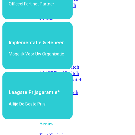
Officeel Fortinet Partner
648F
FortiSwitch
648F-
FPOE
FortiSwitch
1000
Implementatie & Beheer
Series
Mogelijk Voor Uw Organisatie
FortiSwitch
1024E
FortiSwitch
1048E
FortiSwitch
T1024E
FortiSwitch
T1024F-
FPOE
FortiSwitch
Laagste Prijsgarantie*
1048G
Altijd De Beste Prijs
FortiSwitch
2000
Series