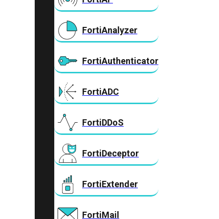
FortiAnalyzer
FortiAuthenticator
FortiADC
FortiDDoS
FortiDeceptor
FortiExtender
FortiMail