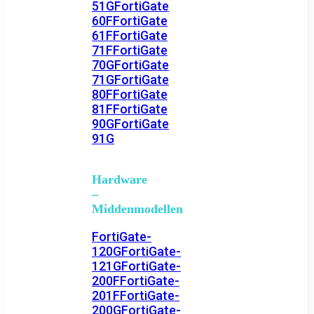
51G
FortiGate
60F
FortiGate
61F
FortiGate
71F
FortiGate
70G
FortiGate
71G
FortiGate
80F
FortiGate
81F
FortiGate
90G
FortiGate
91G
Hardware
–
Middenmodellen
FortiGate-
120G
FortiGate-
121G
FortiGate-
200F
FortiGate-
201F
FortiGate-
200G
FortiGate-