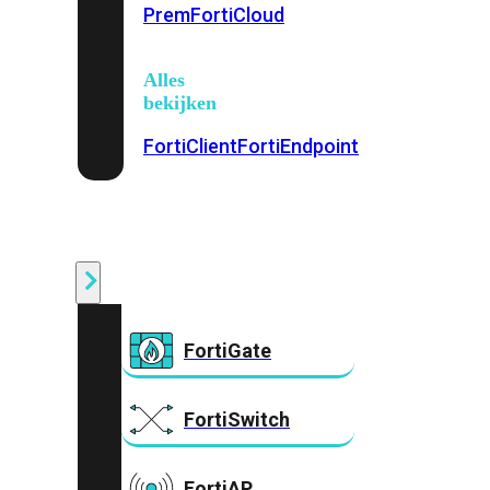
Prem
FortiCloud
Alles
bekijken
FortiClient
FortiEndpoint
Security
Fabric
Producten
FortiGate
FortiSwitch
FortiAP