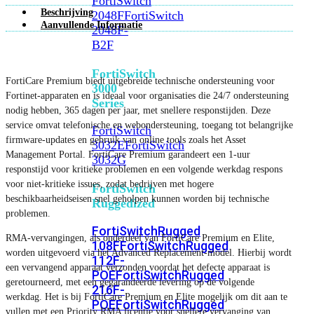
FortiSwitch
Beschrijving
2048F
FortiSwitch
Aanvullende Informatie
2048F-
B2F
FortiSwitch
FortiCare Premium biedt uitgebreide technische ondersteuning voor
3000
Fortinet-apparaten en is ideaal voor organisaties die 24/7 ondersteuning
Series
nodig hebben, 365 dagen per jaar, met snellere responstijden. Deze
service omvat telefonische en webondersteuning, toegang tot belangrijke
FortiSwitch
firmware-updates en gebruik van online tools zoals het Asset
3032E
FortiSwitch
Management Portal. FortiCare Premium garandeert een 1-uur
3032G
responstijd voor kritieke problemen en een volgende werkdag respons
voor niet-kritieke issues, zodat bedrijven met hogere
FortiSwitch
beschikbaarheidseisen snel geholpen kunnen worden bij technische
Ruggedized
problemen.
FortiSwitchRugged
RMA-vervangingen, als onderdeel van FortiCare Premium en Elite,
108F
FortiSwitchRugged
worden uitgevoerd via het Advanced Replacement-model. Hierbij wordt
112F-
een vervangend apparaat verzonden voordat het defecte apparaat is
POE
FortiSwitchRugged
geretourneerd, met een gegarandeerde levering op de volgende
216F-
werkdag. Het is bij FortiCare Premium en Elite mogelijk om dit aan te
POE
FortiSwitchRugged
vullen met een Priority RMA licentie voor snellere vervanging van