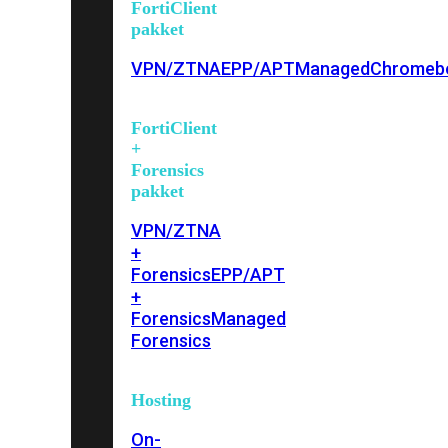
FortiClient
pakket
VPN/ZTNA
EPP/APT
Managed
Chromeb
FortiClient
+
Forensics
pakket
VPN/ZTNA
+
Forensics
EPP/APT
+
Forensics
Managed
Forensics
Hosting
On-