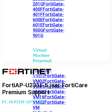
201G
FortiGate-
400F
FortiGate-
401F
FortiGate-
600E
FortiGate-
601E
FortiGate-
900G
FortiGate-
901G
Virtual
Machine
Perpetual
FortiGate-
FortiGate-
VM01
VM02
FortiGate-
FortiAP-U231F 5 jaar FortiCare
VM04
FortiGate-
Premium Support
VM08
FortiGate-
VM16
FortiGate-
VM32
FortiGate-
FC-10-P231F-247-02-60
VM