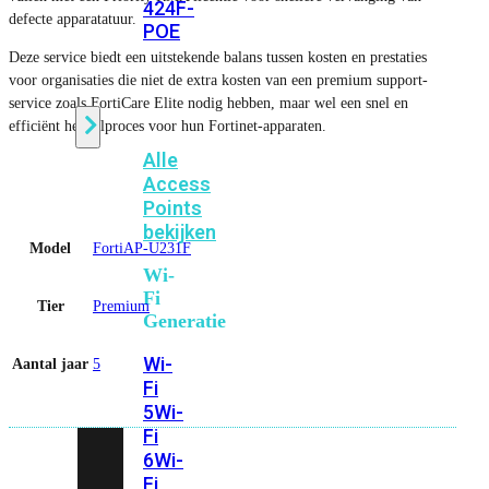
424F-
defecte apparatatuur.
POE
Deze service biedt een uitstekende balans tussen kosten en prestaties
voor organisaties die niet de extra kosten van een premium support-
WiFi
service zoals FortiCare Elite nodig hebben, maar wel een snel en
efficiënt herstelproces voor hun Fortinet-apparaten.
Alle
Access
Points
bekijken
Model
FortiAP-U231F
Wi-
Fi
Tier
Premium
Generatie
Wi-
Aantal jaar
5
Fi
5
Wi-
Fi
6
Wi-
Fi