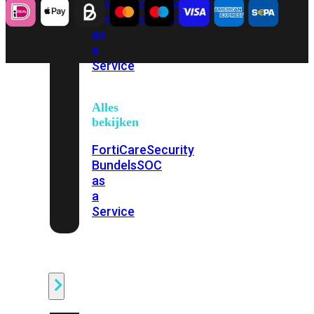
Protection
Enterprise
Protection
SOC
as
a
Service
Alles
bekijken
FortiCare
Security
Bundels
SOC
as
a
Service
Endpoint
Beveiliging