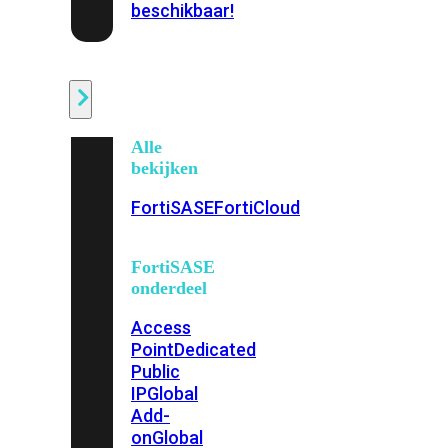
beschikbaar!
Cloud
Alle
bekijken
FortiSASE
FortiCloud
FortiSASE
onderdeel
Access
Point
Dedicated
Public
IP
Global
Add-
on
Global