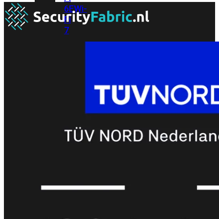
6E
Wi-
Fi
7
Wi-
Fi
Omgeving
Indoor
Outdoor
MIMO
2X2
3X3
4X4
8X8
Alles
bekijken
FortiAP
FortiWiFi
FortiGate