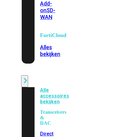
Add-
on
SD-
WAN
FortiCloud
Alles
bekijken
Accessoires
Alle
accessoires
bekijken
Transceivers
&
DAC
Direct