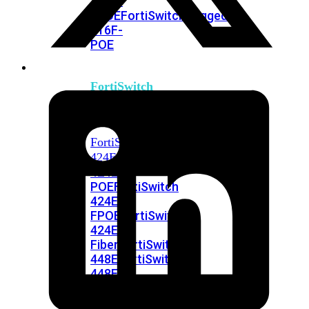
248E-
FPOE
FortiSwitchRugged
216F-
POE
FortiSwitch
400
Series
FortiSwitch
FortiSwitch
424E
424E-
POE
FortiSwitch
424E-
FPOE
FortiSwitch
424E-
Fiber
FortiSwitch
448E
FortiSwitch
448E-
POE
FortiSwitch
448E-