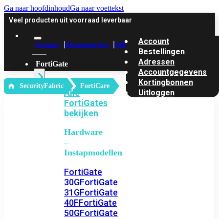
Ga naar hoofdinhoud
Ga naar voettekst
Veel producten uit voorraad leverbaar
Account
Account
Klantenservice
Offerte
Bestellingen
Adressen
FortiGate
Accountgegevens
Kortingbonnen
‎ SecurityFabric
FortiCare
Alle
Uitloggen
FortiGates
bekijken
Hardware
–
Instapmodellen
FortiGate
30G
FortiGate
31G
FortiGate
40F
FortiGate
50G
FortiGate