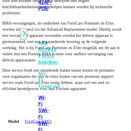
voor niet-kritieke issues, zodat bedrijven met hogere
424F-
beschikbaarheidseisen snel geholpen kunnen worden bij technische
POE
problemen.
RMA-vervangingen, als onderdeel van FortiCare Premium en Elite,
WiFi
worden uitgevoerd via het Advanced Replacement-model. Hierbij wordt
een vervangend apparaat verzonden voordat het defecte apparaat is
geretourneerd, met een gegarandeerde levering op de volgende
Alle
werkdag. Het is bij FortiCare Premium en Elite mogelijk om dit aan te
Access
vullen met een Priority RMA licentie voor snellere vervanging van
Points
defecte apparatatuur.
bekijken
Deze service biedt een uitstekende balans tussen kosten en prestaties
Wi-
voor organisaties die niet de extra kosten van een premium support-
Fi
service zoals FortiCare Elite nodig hebben, maar wel een snel en
Generatie
efficiënt herstelproces voor hun Fortinet-apparaten.
Wi-
Fi
5
Wi-
Fi
Model
FortiCam-CD51
6
Wi-
Fi