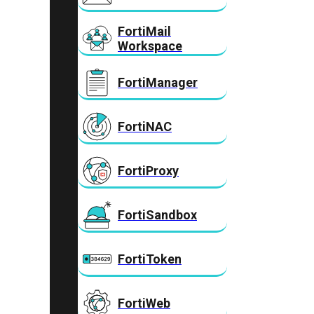
FortiMail
Workspace
FortiManager
FortiNAC
FortiProxy
FortiSandbox
FortiToken
FortiWeb