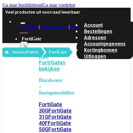
Ga naar hoofdinhoud
Ga naar voettekst
Veel producten uit voorraad leverbaar
Account
Account
Klantenservice
Offerte
Bestellingen
Adressen
FortiGate
Accountgegevens
Kortingbonnen
‎ SecurityFabric
FortiCare
Alle
Uitloggen
FortiGates
bekijken
Hardware
–
Instapmodellen
FortiGate
30G
FortiGate
31G
FortiGate
40F
FortiGate
50G
FortiGate