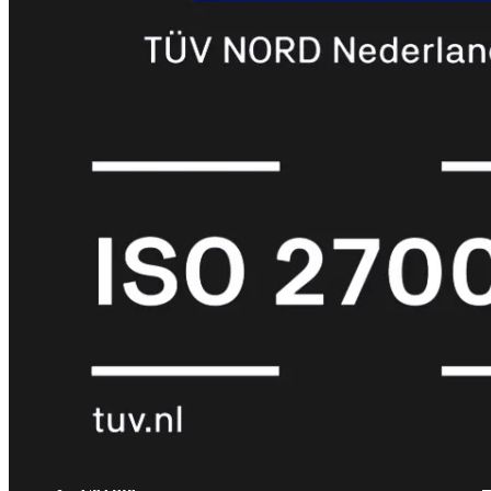
met
Wi-
Fi
(FortiWiFi)
FortiWiFi
30G
FortiWiFi
31G
FortiWiFi
40F
FortiWiFi
50G
FortiWiFi
51G
FortiWiFi
60F
FortiWiFi
61F
FortiWiFi
70G
FortiWiFi
71G
FortiWiFi
80F
FortiWiFi
81F
Licentie