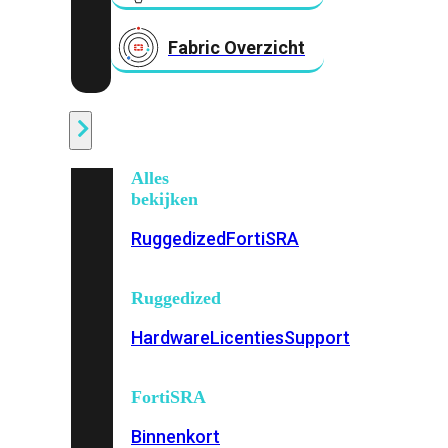
Fabric Overzicht
Industrieel
Alles
bekijken
Ruggedized
FortiSRA
Ruggedized
Hardware
Licenties
Support
FortiSRA
Binnenkort