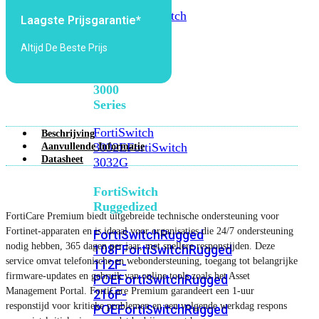
FortiSwitch
2048F
FortiSwitch
Laagste Prijsgarantie*
2048F-
B2F
Altijd De Beste Prijs
FortiSwitch
3000
Series
FortiSwitch
Beschrijving
3032E
FortiSwitch
Aanvullende Informatie
Datasheet
3032G
FortiSwitch
Ruggedized
FortiCare Premium biedt uitgebreide technische ondersteuning voor
Fortinet-apparaten en is ideaal voor organisaties die 24/7 ondersteuning
FortiSwitchRugged
nodig hebben, 365 dagen per jaar, met snellere responstijden. Deze
108F
FortiSwitchRugged
service omvat telefonische en webondersteuning, toegang tot belangrijke
112F-
firmware-updates en gebruik van online tools zoals het Asset
POE
FortiSwitchRugged
Management Portal. FortiCare Premium garandeert een 1-uur
216F-
responstijd voor kritieke problemen en een volgende werkdag respons
POE
FortiSwitchRugged