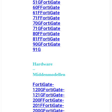
51G
FortiGate
60F
FortiGate
61F
FortiGate
71F
FortiGate
70G
FortiGate
71G
FortiGate
80F
FortiGate
81F
FortiGate
90G
FortiGate
91G
Hardware
–
Middenmodellen
FortiGate-
120G
FortiGate-
121G
FortiGate-
200F
FortiGate-
201F
FortiGate-
200G
FortiGate-