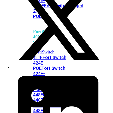
248E-
FPOE
FortiSwitchRugged
216F-
POE
FortiSwitch
400
Series
FortiSwitch
FortiSwitch
424E
424E-
POE
FortiSwitch
424E-
FPOE
FortiSwitch
424E-
Fiber
FortiSwitch
448E
FortiSwitch
448E-
POE
FortiSwitch
448E-