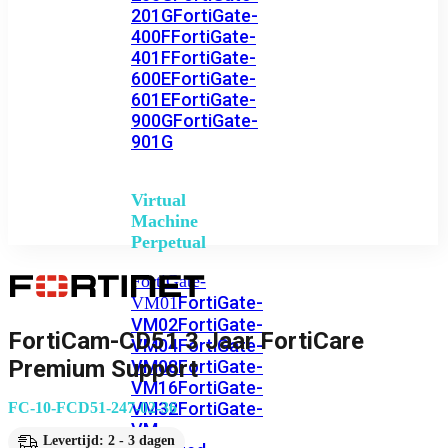
201G
FortiGate-
400F
FortiGate-
401F
FortiGate-
600E
FortiGate-
601E
FortiGate-
900G
FortiGate-
901G
Virtual
Machine
Perpetual
FortiGate-
FortiGate-
VM01
VM02
FortiGate-
FortiCam-CD51 3 Jaar FortiCare
VM04
FortiGate-
Premium Support
VM08
FortiGate-
VM16
FortiGate-
VM32
FortiGate-
FC-10-FCD51-247-02-36
VM
Levertijd: 2 - 3 dagen