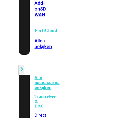
Add-
on
SD-
WAN
FortiCloud
Alles
bekijken
Accessoires
Alle
accessoires
bekijken
Transceivers
&
DAC
Direct