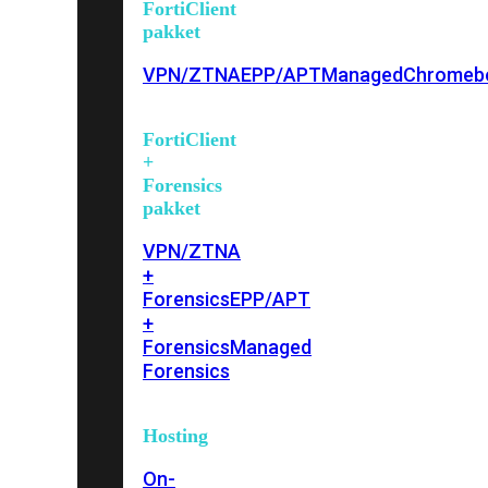
FortiClient
pakket
VPN/ZTNA
EPP/APT
Managed
Chromeb
FortiClient
+
Forensics
pakket
VPN/ZTNA
+
Forensics
EPP/APT
+
Forensics
Managed
Forensics
Hosting
On-