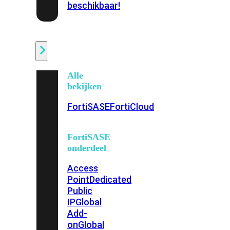
beschikbaar!
Cloud
Alle
bekijken
FortiSASE
FortiCloud
FortiSASE
onderdeel
Access
Point
Dedicated
Public
IP
Global
Add-
on
Global