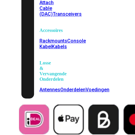
Attach
Cable
(DAC)
Transceivers
Accessoires
Rackmounts
Console
Kabel
Kabels
Losse
&
Vervangende
Onderdelen
Antennes
Onderdelen
Voedingen