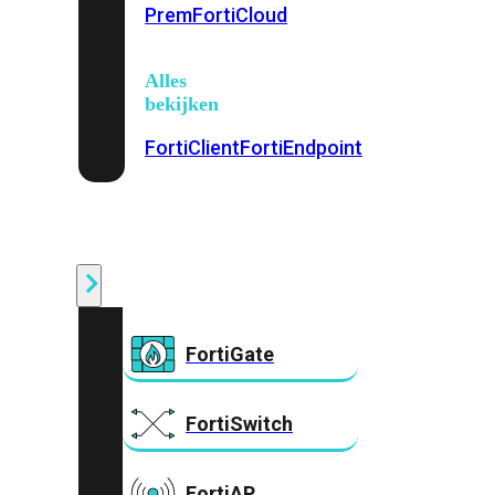
Prem
FortiCloud
Alles
bekijken
FortiClient
FortiEndpoint
Security
Fabric
Producten
FortiGate
FortiSwitch
FortiAP