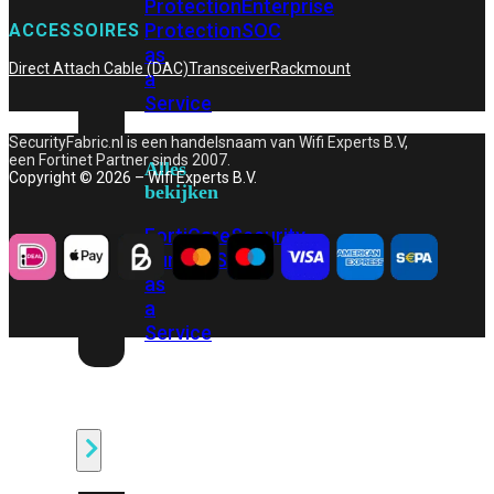
Protection
Enterprise
Protection
SOC
ACCESSOIRES
as
Direct Attach Cable (DAC)
Transceiver
Rackmount
a
Service
SecurityFabric.nl is een handelsnaam van Wifi Experts B.V,
een Fortinet Partner sinds 2007.
Alles
Copyright © 2026 – Wifi Experts B.V.
bekijken
FortiCare
Security
Bundels
SOC
as
a
Service
Endpoint
Beveiliging