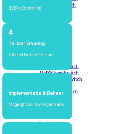
648F
FortiSwitch
Bij Elke Bestelling
648F-
FPOE
FortiSwitch
1000
18 Jaar Ervaring
Series
Officeel Fortinet Partner
FortiSwitch
1024E
FortiSwitch
1048E
FortiSwitch
T1024E
FortiSwitch
T1024F-
FPOE
FortiSwitch
Implementatie & Beheer
1048G
Mogelijk Voor Uw Organisatie
FortiSwitch
2000
Series