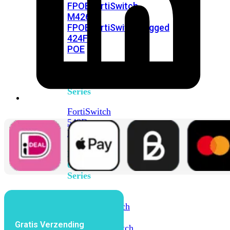
FPOE
FortiSwitch
M426E-
FPOE
FortiSwitchRugged
424F-
POE
FortiSwitch
500
Series
FortiSwitch
548D-
FPOE
FortiSwitch
600
Series
FortiSwitch
624F
FortiSwitch
624F-
Gratis Verzending
FPOE
FortiSwitch