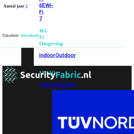
6E
Wi-
Aantal jaar
3
Fi
7
Wi-
Datasheet:
download
Fi
Omgeving
Indoor
Outdoor
MIMO
2X2
3X3
4X4
8X8
Alles
bekijken
FortiAP
FortiWiFi
FortiGate