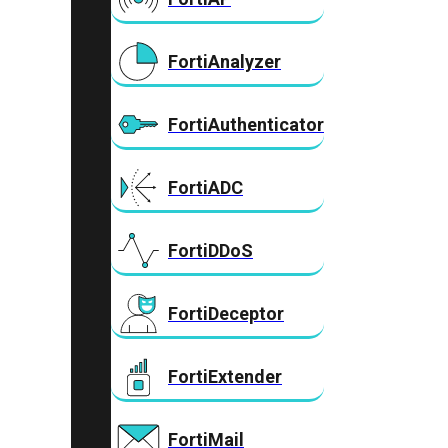
FortiAnalyzer
FortiAuthenticator
FortiADC
FortiDDoS
FortiDeceptor
FortiExtender
FortiMail