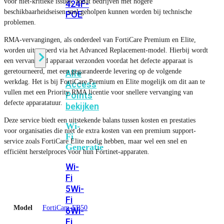
voor niet-kritieke issues, zodat bedrijven met hogere
424F-
beschikbaarheidseisen snel geholpen kunnen worden bij technische
POE
problemen.
RMA-vervangingen, als onderdeel van FortiCare Premium en Elite,
WiFi
worden uitgevoerd via het Advanced Replacement-model. Hierbij wordt
een vervangend apparaat verzonden voordat het defecte apparaat is
geretourneerd, met een gegarandeerde levering op de volgende
Alle
werkdag. Het is bij FortiCare Premium en Elite mogelijk om dit aan te
Access
vullen met een Priority RMA licentie voor snellere vervanging van
Points
defecte apparatatuur.
bekijken
Deze service biedt een uitstekende balans tussen kosten en prestaties
Wi-
voor organisaties die niet de extra kosten van een premium support-
Fi
service zoals FortiCare Elite nodig hebben, maar wel een snel en
Generatie
efficiënt herstelproces voor hun Fortinet-apparaten.
Wi-
Fi
5
Wi-
Fi
Model
FortiCam-FB50
6
Wi-
Fi