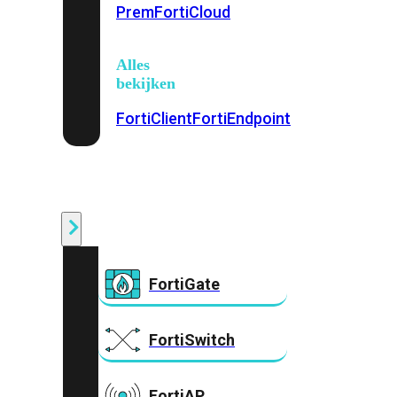
Prem
FortiCloud
Alles
bekijken
FortiClient
FortiEndpoint
Security
Fabric
Producten
FortiGate
FortiSwitch
FortiAP