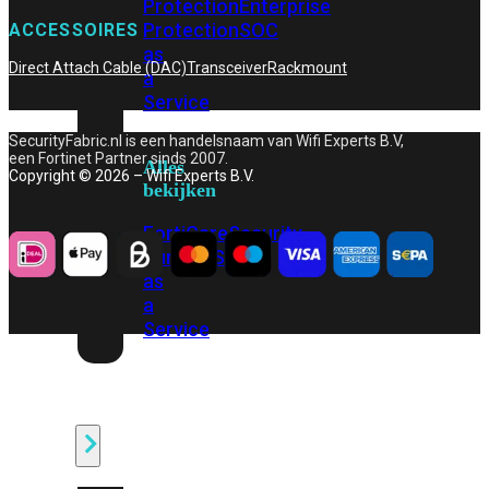
Protection
Enterprise
Protection
SOC
ACCESSOIRES
as
Direct Attach Cable (DAC)
Transceiver
Rackmount
a
Service
SecurityFabric.nl is een handelsnaam van Wifi Experts B.V,
een Fortinet Partner sinds 2007.
Alles
Copyright © 2026 – Wifi Experts B.V.
bekijken
FortiCare
Security
Bundels
SOC
as
a
Service
Endpoint
Beveiliging