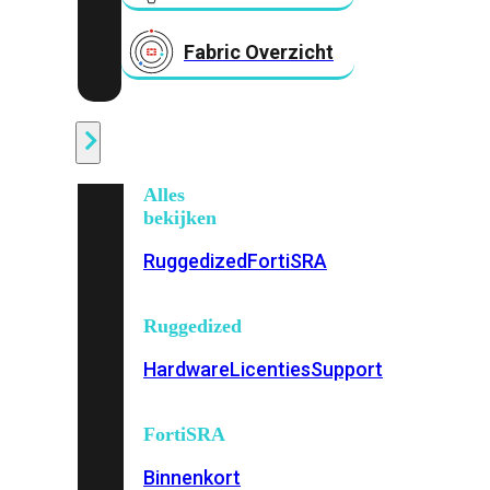
Fabric Overzicht
Industrieel
Alles
bekijken
Ruggedized
FortiSRA
Ruggedized
Hardware
Licenties
Support
FortiSRA
Binnenkort