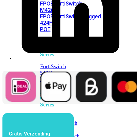
FPOE
FortiSwitch
M426E-
FPOE
FortiSwitchRugged
424F-
POE
FortiSwitch
500
Series
FortiSwitch
548D-
FPOE
FortiSwitch
600
Series
FortiSwitch
624F
FortiSwitch
624F-
Gratis Verzending
FPOE
FortiSwitch