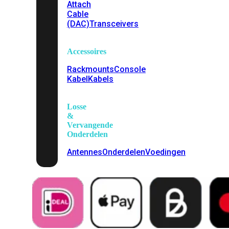
Attach
Cable
(DAC)
Transceivers
Accessoires
Rackmounts
Console
Kabel
Kabels
Losse
&
Vervangende
Onderdelen
Antennes
Onderdelen
Voedingen