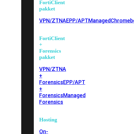
FortiClient
pakket
VPN/ZTNA
EPP/APT
Managed
Chromeb
FortiClient
+
Forensics
pakket
VPN/ZTNA
+
Forensics
EPP/APT
+
Forensics
Managed
Forensics
Hosting
On-