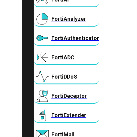
FortiAnalyzer
FortiAuthenticator
FortiADC
FortiDDoS
FortiDeceptor
FortiExtender
FortiMail