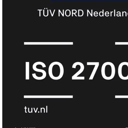
met
Wi-
Fi
(FortiWiFi)
FortiWiFi
30G
FortiWiFi
31G
FortiWiFi
40F
FortiWiFi
50G
FortiWiFi
51G
FortiWiFi
60F
FortiWiFi
61F
FortiWiFi
70G
FortiWiFi
71G
FortiWiFi
80F
FortiWiFi
81F
Licentie