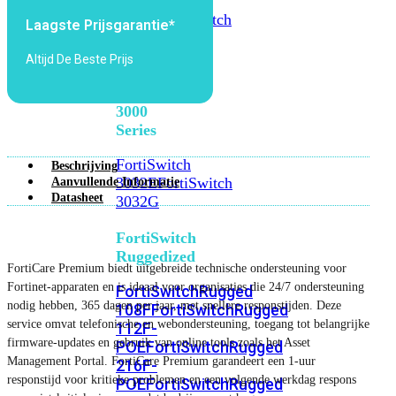
FortiSwitch
2048F
FortiSwitch
Laagste Prijsgarantie*
2048F-
B2F
Altijd De Beste Prijs
FortiSwitch
3000
Series
FortiSwitch
Beschrijving
3032E
FortiSwitch
Aanvullende Informatie
Datasheet
3032G
FortiSwitch
Ruggedized
FortiCare Premium biedt uitgebreide technische ondersteuning voor
Fortinet-apparaten en is ideaal voor organisaties die 24/7 ondersteuning
FortiSwitchRugged
nodig hebben, 365 dagen per jaar, met snellere responstijden. Deze
108F
FortiSwitchRugged
service omvat telefonische en webondersteuning, toegang tot belangrijke
112F-
firmware-updates en gebruik van online tools zoals het Asset
POE
FortiSwitchRugged
Management Portal. FortiCare Premium garandeert een 1-uur
216F-
responstijd voor kritieke problemen en een volgende werkdag respons
POE
FortiSwitchRugged