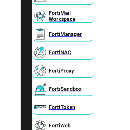
FortiMail
Workspace
FortiManager
FortiNAC
FortiProxy
FortiSandbox
FortiToken
FortiWeb