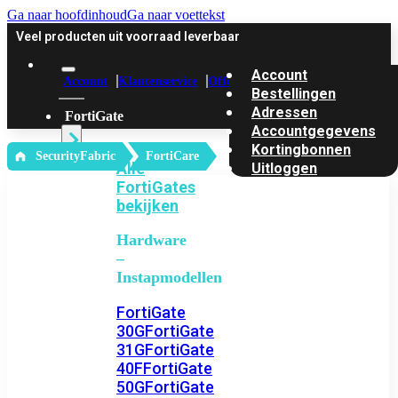
Ga naar hoofdinhoud
Ga naar voettekst
Veel producten uit voorraad leverbaar
Account
Account
Klantenservice
Offerte
Bestellingen
Adressen
FortiGate
Accountgegevens
Kortingbonnen
‎ SecurityFabric
FortiCare
Alle
Uitloggen
FortiGates
bekijken
Hardware
–
Instapmodellen
FortiGate
30G
FortiGate
31G
FortiGate
40F
FortiGate
50G
FortiGate