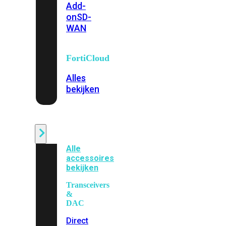
Add-
on
SD-
WAN
FortiCloud
Alles
bekijken
Accessoires
Alle
accessoires
bekijken
Transceivers
&
DAC
Direct