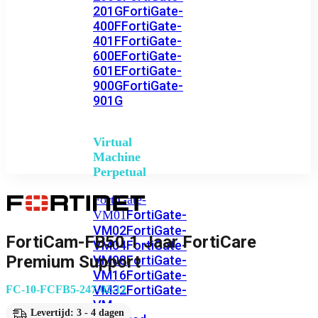
201G
FortiGate-
400F
FortiGate-
401F
FortiGate-
600E
FortiGate-
601E
FortiGate-
900G
FortiGate-
901G
Virtual
Machine
Perpetual
FortiGate-
FortiGate-
VM01
VM02
FortiGate-
FortiCam-FB50 1 Jaar FortiCare
VM04
FortiGate-
Premium Support
VM08
FortiGate-
VM16
FortiGate-
VM32
FortiGate-
FC-10-FCFB5-247-02-12
VM
Levertijd: 3 - 4 dagen