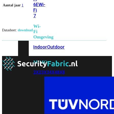
6E
Wi-
Aantal jaar
1
Fi
7
Wi-
Datasheet:
download
Fi
Omgeving
Indoor
Outdoor
MIMO
2X2
3X3
4X4
8X8
Alles
bekijken
FortiAP
FortiWiFi
FortiGate