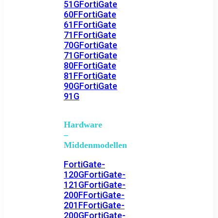
51G
FortiGate
60F
FortiGate
61F
FortiGate
71F
FortiGate
70G
FortiGate
71G
FortiGate
80F
FortiGate
81F
FortiGate
90G
FortiGate
91G
Hardware
–
Middenmodellen
FortiGate-
120G
FortiGate-
121G
FortiGate-
200F
FortiGate-
201F
FortiGate-
200G
FortiGate-