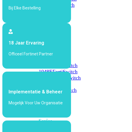
648F
FortiSwitch
Bij Elke Bestelling
648F-
FPOE
FortiSwitch
1000
18 Jaar Ervaring
Series
Officeel Fortinet Partner
FortiSwitch
1024E
FortiSwitch
1048E
FortiSwitch
T1024E
FortiSwitch
T1024F-
FPOE
FortiSwitch
Implementatie & Beheer
1048G
Mogelijk Voor Uw Organisatie
FortiSwitch
2000
Series