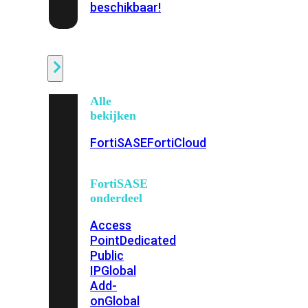
beschikbaar!
Cloud
Alle
bekijken
FortiSASE
FortiCloud
FortiSASE
onderdeel
Access
Point
Dedicated
Public
IP
Global
Add-
on
Global