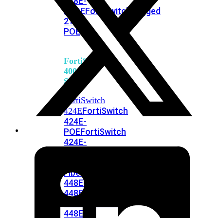
248E-
FPOE
FortiSwitchRugged
216F-
POE
FortiSwitch
400
Series
FortiSwitch
FortiSwitch
424E
424E-
POE
FortiSwitch
424E-
FPOE
FortiSwitch
424E-
Fiber
FortiSwitch
448E
FortiSwitch
448E-
POE
FortiSwitch
448E-