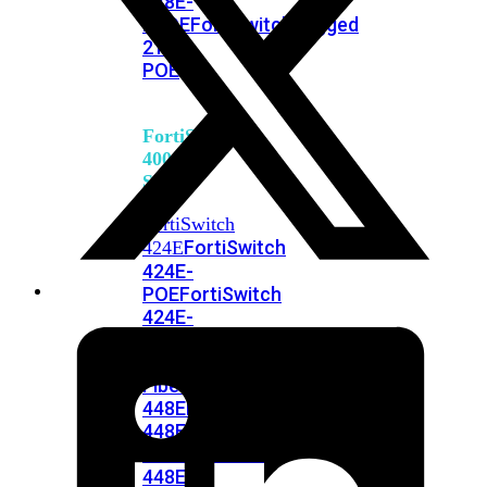
248E-
FPOE
FortiSwitchRugged
216F-
POE
FortiSwitch
400
Series
FortiSwitch
FortiSwitch
424E
424E-
POE
FortiSwitch
424E-
FPOE
FortiSwitch
424E-
Fiber
FortiSwitch
448E
FortiSwitch
448E-
POE
FortiSwitch
448E-