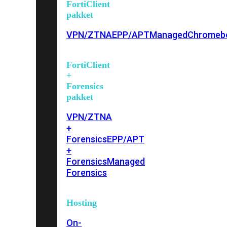
FortiClient
pakket
VPN/ZTNA
EPP/APT
Managed
Chromeb
FortiClient
+
Forensics
pakket
VPN/ZTNA
+
Forensics
EPP/APT
+
Forensics
Managed
Forensics
Hosting
On-