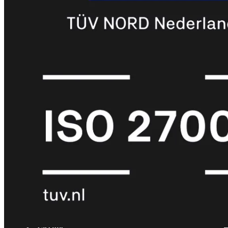
met
Wi-
Fi
(FortiWiFi)
FortiWiFi
30G
FortiWiFi
31G
FortiWiFi
40F
FortiWiFi
50G
FortiWiFi
51G
FortiWiFi
60F
FortiWiFi
61F
FortiWiFi
70G
FortiWiFi
71G
FortiWiFi
80F
FortiWiFi
81F
Licentie