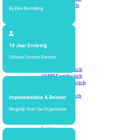
648F
FortiSwitch
Bij Elke Bestelling
648F-
FPOE
FortiSwitch
1000
18 Jaar Ervaring
Series
Officeel Fortinet Partner
FortiSwitch
1024E
FortiSwitch
1048E
FortiSwitch
T1024E
FortiSwitch
T1024F-
FPOE
FortiSwitch
Implementatie & Beheer
1048G
Mogelijk Voor Uw Organisatie
FortiSwitch
2000
Series