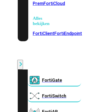
Prem
FortiCloud
Alles
bekijken
FortiClient
FortiEndpoint
Security
Fabric
Producten
FortiGate
FortiSwitch
FortiAP