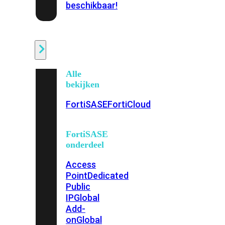
beschikbaar!
Cloud
Alle
bekijken
FortiSASE
FortiCloud
FortiSASE
onderdeel
Access
Point
Dedicated
Public
IP
Global
Add-
on
Global