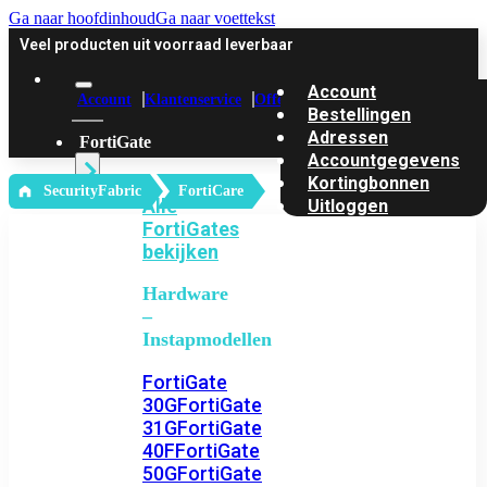
Ga naar hoofdinhoud
Ga naar voettekst
Veel producten uit voorraad leverbaar
Account
Account
Klantenservice
Offerte
Bestellingen
Adressen
FortiGate
Accountgegevens
Kortingbonnen
‎ SecurityFabric
FortiCare
Alle
Uitloggen
FortiGates
bekijken
Hardware
–
Instapmodellen
FortiGate
30G
FortiGate
31G
FortiGate
40F
FortiGate
50G
FortiGate