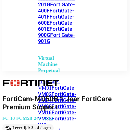
201G
FortiGate-
400F
FortiGate-
401F
FortiGate-
600E
FortiGate-
601E
FortiGate-
900G
FortiGate-
901G
Virtual
Machine
Perpetual
FortiGate-
FortiGate-
VM01
VM02
FortiGate-
FortiCam-MD50B 1 Jaar FortiCare
VM04
FortiGate-
Premium Support
VM08
FortiGate-
VM16
FortiGate-
VM32
FortiGate-
FC-10-FCM5B-247-02-12
VM
Levertijd: 3 - 4 dagen