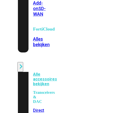
Add-
on
SD-
WAN
FortiCloud
Alles
bekijken
Accessoires
Alle
accessoires
bekijken
Transceivers
&
DAC
Direct