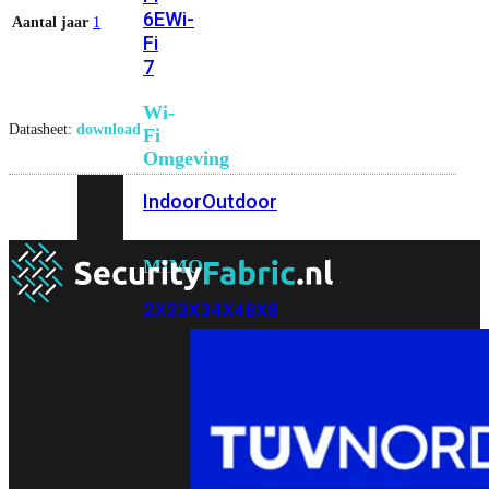
6E
Wi-
Aantal jaar
1
Fi
7
Wi-
Datasheet:
download
Fi
Omgeving
Indoor
Outdoor
MIMO
2X2
3X3
4X4
8X8
Alles
bekijken
FortiAP
FortiWiFi
FortiGate