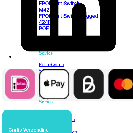
FPOE
FortiSwitch
M426E-
FPOE
FortiSwitchRugged
424F-
POE
FortiSwitch
500
Series
FortiSwitch
548D-
FPOE
FortiSwitch
600
Series
FortiSwitch
624F
FortiSwitch
624F-
Gratis Verzending
FPOE
FortiSwitch