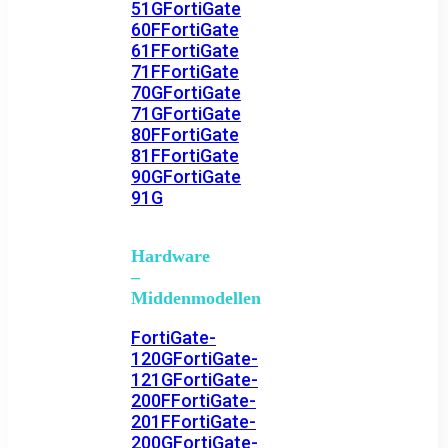
51G
FortiGate
60F
FortiGate
61F
FortiGate
71F
FortiGate
70G
FortiGate
71G
FortiGate
80F
FortiGate
81F
FortiGate
90G
FortiGate
91G
Hardware
–
Middenmodellen
FortiGate-
120G
FortiGate-
121G
FortiGate-
200F
FortiGate-
201F
FortiGate-
200G
FortiGate-