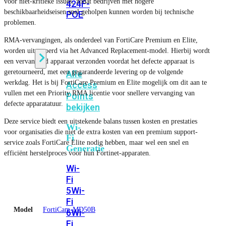
voor niet-kritieke issues, zodat bedrijven met hogere
424F-
beschikbaarheidseisen snel geholpen kunnen worden bij technische
POE
problemen.
RMA-vervangingen, als onderdeel van FortiCare Premium en Elite,
WiFi
worden uitgevoerd via het Advanced Replacement-model. Hierbij wordt
een vervangend apparaat verzonden voordat het defecte apparaat is
geretourneerd, met een gegarandeerde levering op de volgende
Alle
werkdag. Het is bij FortiCare Premium en Elite mogelijk om dit aan te
Access
vullen met een Priority RMA licentie voor snellere vervanging van
Points
defecte apparatatuur.
bekijken
Deze service biedt een uitstekende balans tussen kosten en prestaties
Wi-
voor organisaties die niet de extra kosten van een premium support-
Fi
service zoals FortiCare Elite nodig hebben, maar wel een snel en
Generatie
efficiënt herstelproces voor hun Fortinet-apparaten.
Wi-
Fi
5
Wi-
Fi
Model
FortiCam-MD50B
6
Wi-
Fi