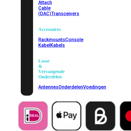
Attach
Cable
(DAC)
Transceivers
Accessoires
Rackmounts
Console
Kabel
Kabels
Losse
&
Vervangende
Onderdelen
Antennes
Onderdelen
Voedingen