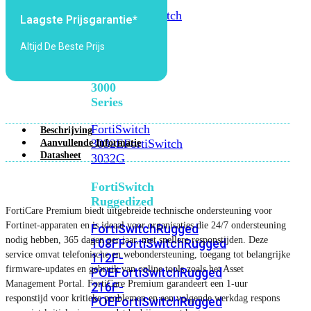
FortiSwitch
2048F
FortiSwitch
Laagste Prijsgarantie*
2048F-
B2F
Altijd De Beste Prijs
FortiSwitch
3000
Series
FortiSwitch
Beschrijving
3032E
FortiSwitch
Aanvullende Informatie
Datasheet
3032G
FortiSwitch
Ruggedized
FortiCare Premium biedt uitgebreide technische ondersteuning voor
Fortinet-apparaten en is ideaal voor organisaties die 24/7 ondersteuning
FortiSwitchRugged
nodig hebben, 365 dagen per jaar, met snellere responstijden. Deze
108F
FortiSwitchRugged
service omvat telefonische en webondersteuning, toegang tot belangrijke
112F-
firmware-updates en gebruik van online tools zoals het Asset
POE
FortiSwitchRugged
Management Portal. FortiCare Premium garandeert een 1-uur
216F-
responstijd voor kritieke problemen en een volgende werkdag respons
POE
FortiSwitchRugged