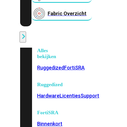
Fabric Overzicht
Industrieel
Alles
bekijken
Ruggedized
FortiSRA
Ruggedized
Hardware
Licenties
Support
FortiSRA
Binnenkort