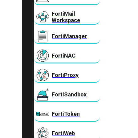
FortiMail
Workspace
FortiManager
FortiNAC
FortiProxy
FortiSandbox
FortiToken
FortiWeb