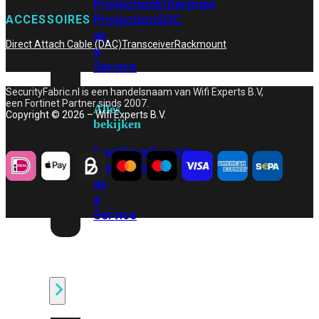
Protection
Enterprise
Protection
SOC
ACCESSOIRES
as
Direct Attach Cable (DAC)
Transceiver
Rackmount
a
Service
SecurityFabric.nl is een handelsnaam van Wifi Experts B.V,
een Fortinet Partner sinds 2007.
Alles
Copyright © 2026 – Wifi Experts B.V.
bekijken
FortiCare
Security
Bundels
SOC
as
a
Service
Endpoint
Beveiliging