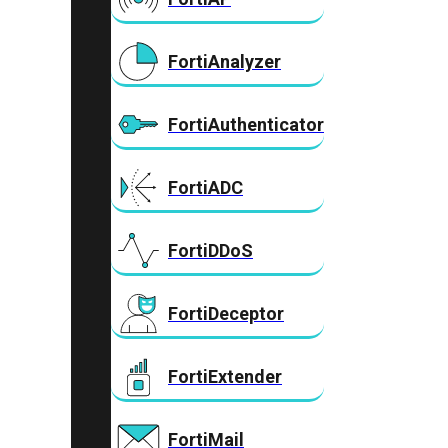
FortiAnalyzer
FortiAuthenticator
FortiADC
FortiDDoS
FortiDeceptor
FortiExtender
FortiMail