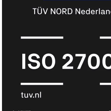
met
Wi-
Fi
(FortiWiFi)
FortiWiFi
30G
FortiWiFi
31G
FortiWiFi
40F
FortiWiFi
50G
FortiWiFi
51G
FortiWiFi
60F
FortiWiFi
61F
FortiWiFi
70G
FortiWiFi
71G
FortiWiFi
80F
FortiWiFi
81F
Licentie