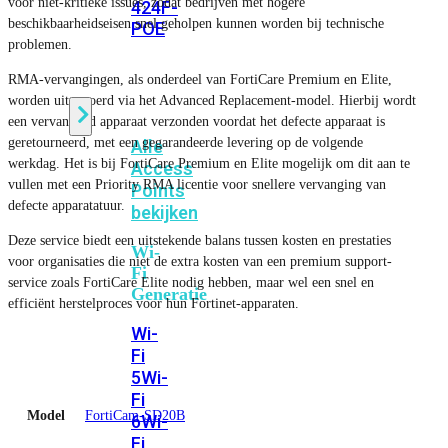
voor niet-kritieke issues, zodat bedrijven met hogere
424F-
beschikbaarheidseisen snel geholpen kunnen worden bij technische
POE
problemen.
RMA-vervangingen, als onderdeel van FortiCare Premium en Elite,
WiFi
worden uitgevoerd via het Advanced Replacement-model. Hierbij wordt
een vervangend apparaat verzonden voordat het defecte apparaat is
geretourneerd, met een gegarandeerde levering op de volgende
Alle
werkdag. Het is bij FortiCare Premium en Elite mogelijk om dit aan te
Access
vullen met een Priority RMA licentie voor snellere vervanging van
Points
defecte apparatatuur.
bekijken
Deze service biedt een uitstekende balans tussen kosten en prestaties
Wi-
voor organisaties die niet de extra kosten van een premium support-
Fi
service zoals FortiCare Elite nodig hebben, maar wel een snel en
Generatie
efficiënt herstelproces voor hun Fortinet-apparaten.
Wi-
Fi
5
Wi-
Fi
Model
FortiCam-SD20B
6
Wi-
Fi