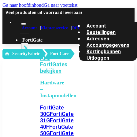
Ga naar hoofdinhoud
Ga naar voettekst
Veel producten uit voorraad leverbaar
Account
Account
Klantenservice
Offerte
Bestellingen
Adressen
FortiGate
Accountgegevens
Kortingbonnen
‎ SecurityFabric
FortiCare
Alle
Uitloggen
FortiGates
bekijken
Hardware
–
Instapmodellen
FortiGate
30G
FortiGate
31G
FortiGate
40F
FortiGate
50G
FortiGate