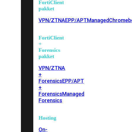
FortiClient
pakket
VPN/ZTNA
EPP/APT
Managed
Chromeb
FortiClient
+
Forensics
pakket
VPN/ZTNA
+
Forensics
EPP/APT
+
Forensics
Managed
Forensics
Hosting
On-