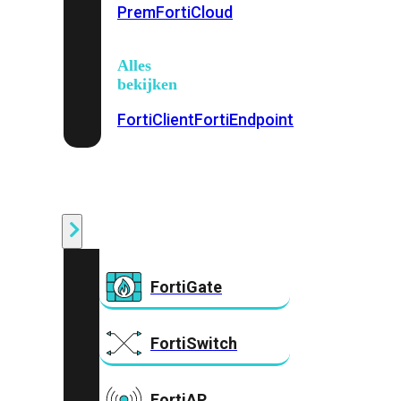
Prem
FortiCloud
Alles
bekijken
FortiClient
FortiEndpoint
Security
Fabric
Producten
FortiGate
FortiSwitch
FortiAP