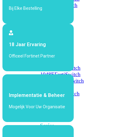
648F
FortiSwitch
Bij Elke Bestelling
648F-
FPOE
FortiSwitch
1000
18 Jaar Ervaring
Series
Officeel Fortinet Partner
FortiSwitch
1024E
FortiSwitch
1048E
FortiSwitch
T1024E
FortiSwitch
T1024F-
FPOE
FortiSwitch
Implementatie & Beheer
1048G
Mogelijk Voor Uw Organisatie
FortiSwitch
2000
Series