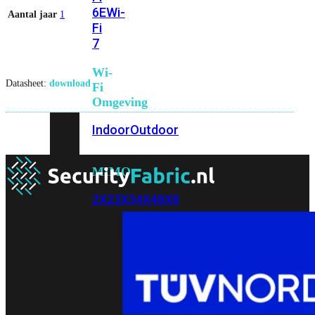
6E
Wi-
Aantal jaar
1
Fi
7
Wi-
Datasheet:
download
Fi
Omgeving
Indoor
Outdoor
MIMO
2X2
3X3
4X4
8X8
Alles
bekijken
FortiAP
FortiWiFi
FortiGate