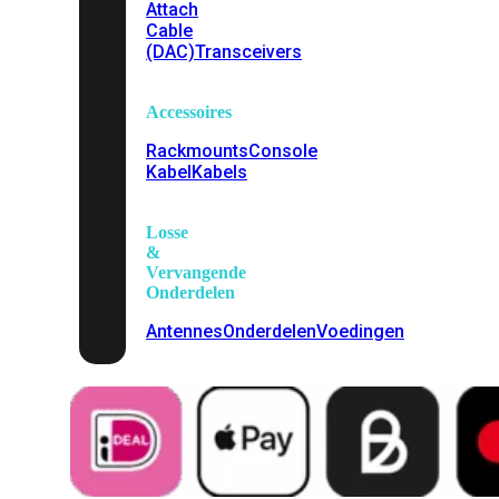
Attach
Cable
(DAC)
Transceivers
Accessoires
Rackmounts
Console
Kabel
Kabels
Losse
&
Vervangende
Onderdelen
Antennes
Onderdelen
Voedingen