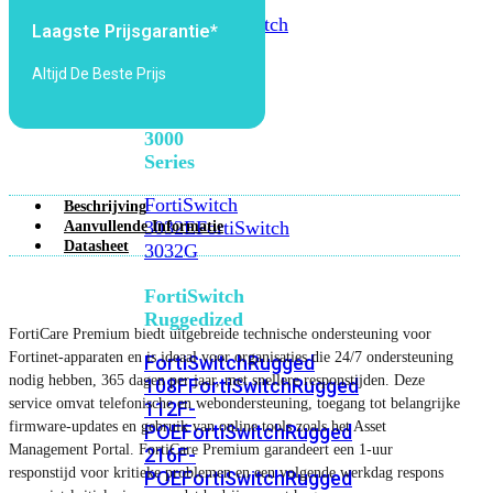
FortiSwitch
2048F
FortiSwitch
Laagste Prijsgarantie*
2048F-
B2F
Altijd De Beste Prijs
FortiSwitch
3000
Series
FortiSwitch
Beschrijving
3032E
FortiSwitch
Aanvullende Informatie
Datasheet
3032G
FortiSwitch
Ruggedized
FortiCare Premium biedt uitgebreide technische ondersteuning voor
Fortinet-apparaten en is ideaal voor organisaties die 24/7 ondersteuning
FortiSwitchRugged
nodig hebben, 365 dagen per jaar, met snellere responstijden. Deze
108F
FortiSwitchRugged
service omvat telefonische en webondersteuning, toegang tot belangrijke
112F-
firmware-updates en gebruik van online tools zoals het Asset
POE
FortiSwitchRugged
Management Portal. FortiCare Premium garandeert een 1-uur
216F-
responstijd voor kritieke problemen en een volgende werkdag respons
POE
FortiSwitchRugged