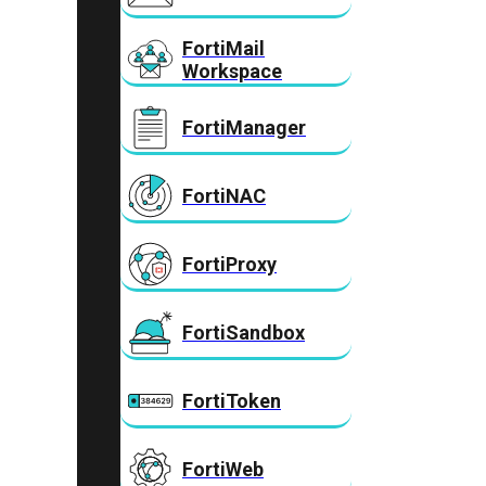
FortiMail
Workspace
FortiManager
FortiNAC
FortiProxy
FortiSandbox
FortiToken
FortiWeb