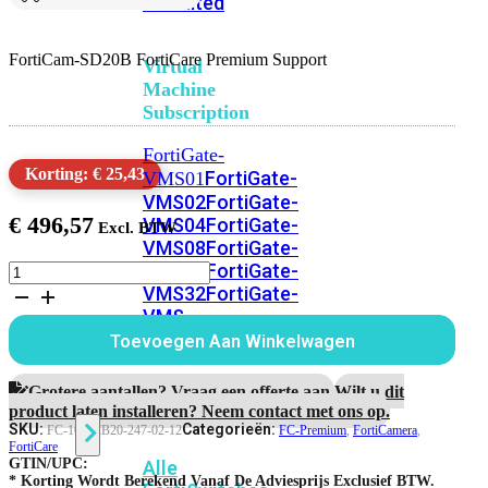
Unlimited
FortiCam-SD20B FortiCare Premium Support
Virtual
Machine
Subscription
FortiGate-
Korting: € 25,43
FortiGate-
VMS01
VMS02
FortiGate-
€
496,57
VMS04
FortiGate-
VMS08
FortiGate-
VMS16
FortiGate-
FortiCam-
SD20B
VMS32
FortiGate-
1
VMS
Jaar
Unlimited
Toevoegen Aan Winkelwagen
FortiCare
Premium
Support
Grotere aantallen? Vraag een offerte aan.
Wilt u dit
Switch
aantal
product laten installeren? Neem contact met ons op.
SKU:
Categorieën:
FC-10-FCB20-247-02-12
FC-Premium
,
FortiCamera
,
FortiCare
GTIN/UPC:
Alle
* Korting Wordt Berekend Vanaf De Adviesprijs Exclusief BTW.