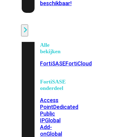
beschikbaar!
Cloud
Alle
bekijken
FortiSASE
FortiCloud
FortiSASE
onderdeel
Access
Point
Dedicated
Public
IP
Global
Add-
on
Global