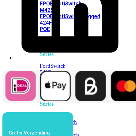
FPOE
FortiSwitch
M426E-
FPOE
FortiSwitchRugged
424F-
POE
FortiSwitch
500
Series
FortiSwitch
548D-
FPOE
FortiSwitch
600
Series
FortiSwitch
624F
FortiSwitch
624F-
Gratis Verzending
FPOE
FortiSwitch