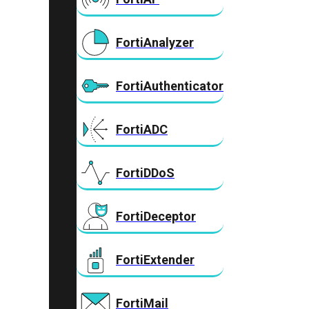
FortiAnalyzer
FortiAuthenticator
FortiADC
FortiDDoS
FortiDeceptor
FortiExtender
FortiMail