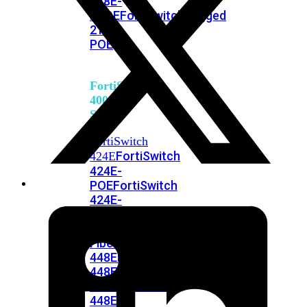
248E-
FPOE
FortiSwitchRugged
216F-
POE
FortiSwitch
400
Series
FortiSwitch
FortiSwitch
424E
424E-
POE
FortiSwitch
424E-
FPOE
FortiSwitch
424E-
Fiber
FortiSwitch
448E
FortiSwitch
448E-
POE
FortiSwitch
448E-