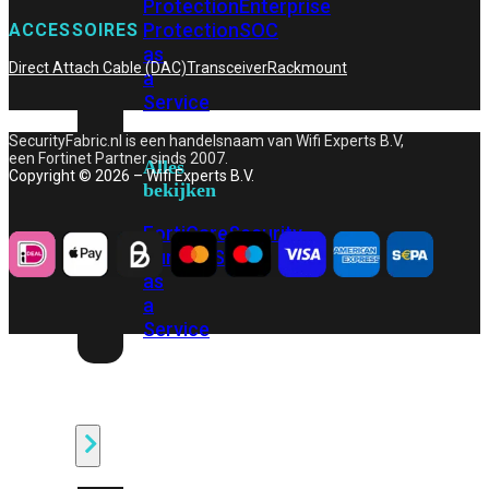
Protection
Enterprise
Protection
SOC
ACCESSOIRES
as
Direct Attach Cable (DAC)
Transceiver
Rackmount
a
Service
SecurityFabric.nl is een handelsnaam van Wifi Experts B.V,
een Fortinet Partner sinds 2007.
Alles
Copyright © 2026 – Wifi Experts B.V.
bekijken
FortiCare
Security
Bundels
SOC
as
a
Service
Endpoint
Beveiliging