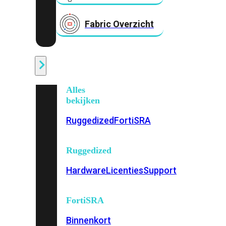
Fabric Overzicht
Industrieel
Alles
bekijken
Ruggedized
FortiSRA
Ruggedized
Hardware
Licenties
Support
FortiSRA
Binnenkort