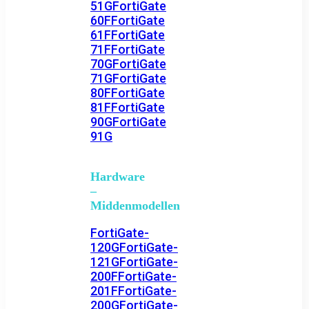
51G
FortiGate
60F
FortiGate
61F
FortiGate
71F
FortiGate
70G
FortiGate
71G
FortiGate
80F
FortiGate
81F
FortiGate
90G
FortiGate
91G
Hardware
–
Middenmodellen
FortiGate-
120G
FortiGate-
121G
FortiGate-
200F
FortiGate-
201F
FortiGate-
200G
FortiGate-