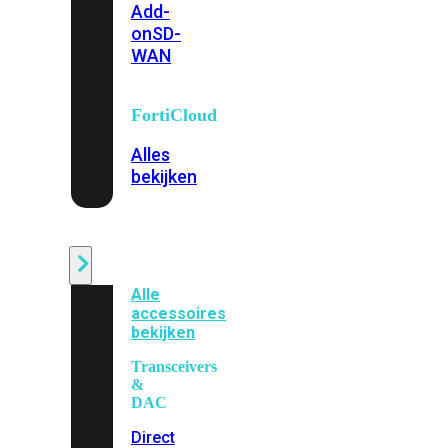
Add-
on
SD-
WAN
FortiCloud
Alles
bekijken
Accessoires
Alle
accessoires
bekijken
Transceivers
&
DAC
Direct