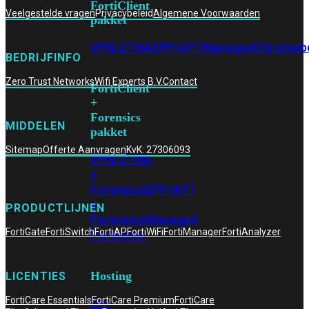
FortiClient
Veelgestelde vragen
Privacybeleid
Algemene Voorwaarden
pakket
VPN/ZTNA
EPP/APT
Managed
Chromeb
BEDRIJFINFO
Zero Trust Networks
Wifi Experts B.V.
Contact
FortiClient
+
Forensics
MIDDELEN
pakket
Sitemap
Offerte Aanvragen
KvK: 27306093
VPN/ZTNA
+
Forensics
EPP/APT
+
PRODUCTLIJNEN
Forensics
Managed
FortiGate
FortiSwitch
FortiAP
FortiWiFi
FortiManager
FortiAnalyzer
Forensics
Hosting
LICENTIES
FortiCare Essentials
FortiCare Premium
FortiCare
On-