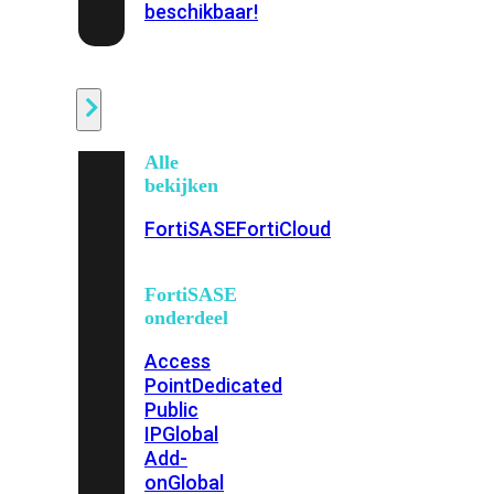
beschikbaar!
Cloud
Alle
bekijken
FortiSASE
FortiCloud
FortiSASE
onderdeel
Access
Point
Dedicated
Public
IP
Global
Add-
on
Global