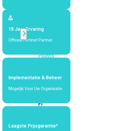
424F-
POE
WiFi
18 Jaar Ervaring
Officeel Fortinet Partner
Alle
Access
Points
bekijken
Wi-
Implementatie & Beheer
Fi
Generatie
Mogelijk Voor Uw Organisatie
Wi-
Fi
5
Wi-
Fi
6
Wi-
Laagste Prijsgarantie*
Fi