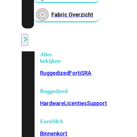
Fabric Overzicht
Industrieel
Alles
bekijken
Ruggedized
FortiSRA
Ruggedized
Hardware
Licenties
Support
FortiSRA
Binnenkort