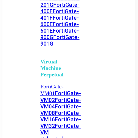
201G
FortiGate-
400F
FortiGate-
401F
FortiGate-
600E
FortiGate-
601E
FortiGate-
900G
FortiGate-
901G
Virtual
Machine
Perpetual
FortiGate-
FortiGate-
VM01
VM02
FortiGate-
VM04
FortiGate-
VM08
FortiGate-
VM16
FortiGate-
VM32
FortiGate-
VM