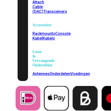
Attach
Cable
(DAC)
Transceivers
Accessoires
Rackmounts
Console
Kabel
Kabels
Losse
&
Vervangende
Onderdelen
Antennes
Onderdelen
Voedingen