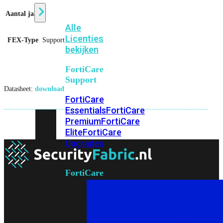
Aantal jaar
1
Alle
Licenties
FEX-Type
Support
bekijken
FortiCare
Support
Datasheet:
download
FortiCare
Essentials
FortiCare
Premium
FortiCare
Elite
FortiCare
Upgrades
FortiCare
RMA
FortiCare
1