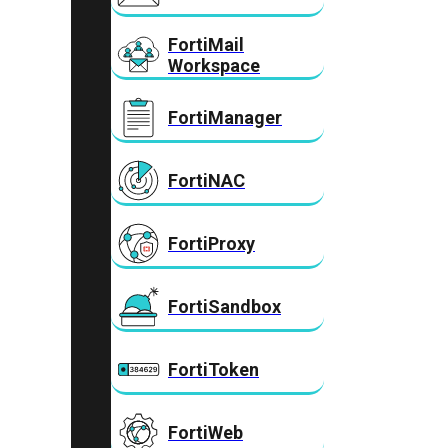
FortiMail
Workspace
FortiManager
FortiNAC
FortiProxy
FortiSandbox
FortiToken
FortiWeb