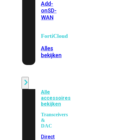
Add-
on
SD-
WAN
FortiCloud
Alles
bekijken
Accessoires
Alle
accessoires
bekijken
Transceivers
&
DAC
Direct