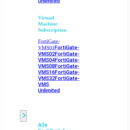
Unlimited
Virtual
Machine
Subscription
FortiGate-
FortiGate-
VMS01
VMS02
FortiGate-
VMS04
FortiGate-
VMS08
FortiGate-
VMS16
FortiGate-
VMS32
FortiGate-
VMS
Unlimited
Switch
Alle