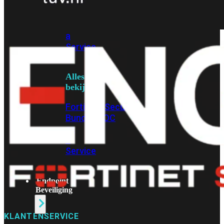
Protection
Enterprise
Protection
SOC
as
a
Service
Alles
bekijken
FortiCare
Security
Bundels
SOC
as
a
Service
Endpoint
Beveiliging
KLANTENSERVICE