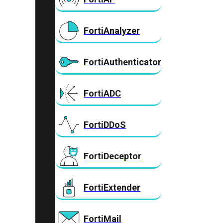
FortiAnalyzer
FortiAuthenticator
FortiADC
FortiDDoS
FortiDeceptor
FortiExtender
FortiMail