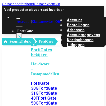
Ga naar hoofdinhoud
Ga naar voettekst
Veel producten uit voorraad leverbaar
Account
Account
Klantenservice
Offerte
Bestellingen
Adressen
FortiGate
Accountgegevens
Kortingbonnen
‎ SecurityFabric
FortiCare
Alle
Uitloggen
FortiGates
bekijken
Hardware
–
Instapmodellen
FortiGate
30G
FortiGate
31G
FortiGate
40F
FortiGate
50G
FortiGate