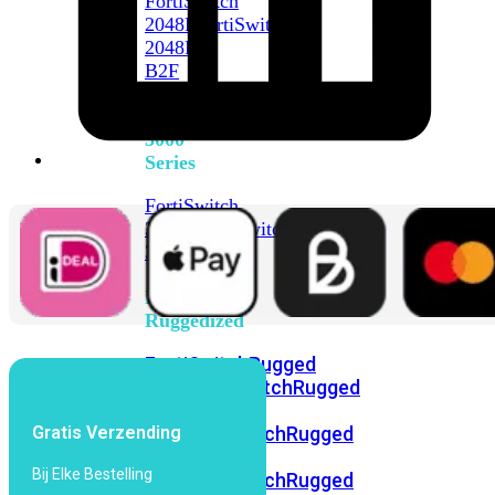
FortiSwitch
2048F
FortiSwitch
2048F-
B2F
FortiSwitch
3000
Series
FortiSwitch
3032E
FortiSwitch
3032G
FortiSwitch
Ruggedized
FortiSwitchRugged
108F
FortiSwitchRugged
112F-
Gratis Verzending
POE
FortiSwitchRugged
216F-
Bij Elke Bestelling
POE
FortiSwitchRugged