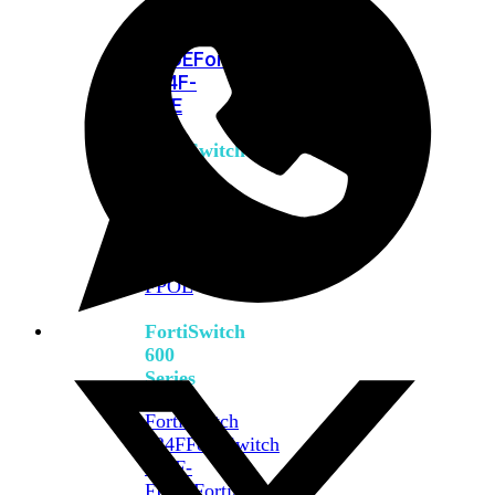
FPOE
FortiSwitch
M426E-
FPOE
FortiSwitchRugged
424F-
POE
FortiSwitch
500
Series
FortiSwitch
548D-
FPOE
FortiSwitch
600
Series
FortiSwitch
624F
FortiSwitch
624F-
FPOE
FortiSwitch