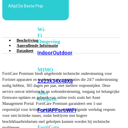
6E
Wi-
Altijd De Beste Prijs
Fi
7
Wi-
Fi
Beschrijving
Omgeving
Aanvullende Informatie
Datasheet
Indoor
Outdoor
MIMO
FortiCare Premium biedt uitgebreide technische ondersteuning voor
Fortinet-apparaten en is ideaal voor organisaties die 24/7 ondersteuning
2X2
3X3
4X4
8X8
nodig hebben, 365 dagen per jaar, met snellere responstijden. Deze
service omvat telefonische en webondersteuning, toegang tot belangrijke
Alles
firmware-updates en gebruik van online tools zoals het Asset
bekijken
Management Portal. FortiCare Premium garandeert een 1-uur
FortiAP
FortiWiFi
responstijd voor kritieke problemen en een volgende werkdag respons
voor niet-kritieke issues, zodat bedrijven met hogere
beschikbaarheidseisen snel geholpen kunnen worden bij technische
FortiGate
problemen.