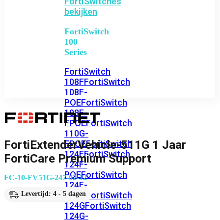
FortiSwitches
bekijken
FortiSwitch
100
Series
FortiSwitch
108F
FortiSwitch
108F-
POE
FortiSwitch
108F-
FPOE
FortiSwitch
110G-
FortiExtenderVehicle-511G 1 Jaar
FPOE
FortiSwitch
124F
FortiSwitch
FortiCare Premium Support
124F-
POE
FortiSwitch
FC-10-FV51G-247-02-12
124F-
FPOE
FortiSwitch
Levertijd: 4 - 5 dagen
124G
FortiSwitch
124G-