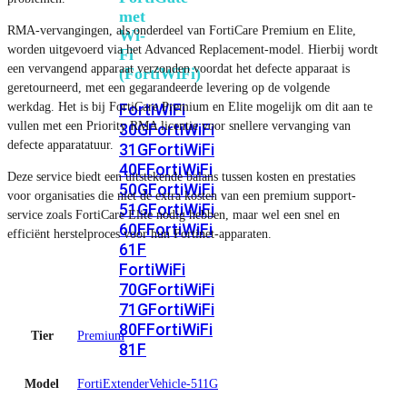
met
RMA-vervangingen, als onderdeel van FortiCare Premium en Elite,
Wi-
worden uitgevoerd via het Advanced Replacement-model. Hierbij wordt
Fi
een vervangend apparaat verzonden voordat het defecte apparaat is
(FortiWiFi)
geretourneerd, met een gegarandeerde levering op de volgende
werkdag. Het is bij FortiCare Premium en Elite mogelijk om dit aan te
FortiWiFi
vullen met een Priority RMA licentie voor snellere vervanging van
30G
FortiWiFi
defecte apparatatuur.
31G
FortiWiFi
40F
FortiWiFi
Deze service biedt een uitstekende balans tussen kosten en prestaties
50G
FortiWiFi
voor organisaties die niet de extra kosten van een premium support-
51G
FortiWiFi
service zoals FortiCare Elite nodig hebben, maar wel een snel en
60F
FortiWiFi
efficiënt herstelproces voor hun Fortinet-apparaten.
61F
FortiWiFi
70G
FortiWiFi
71G
FortiWiFi
80F
FortiWiFi
Tier
Premium
81F
Model
FortiExtenderVehicle-511G
Licentie