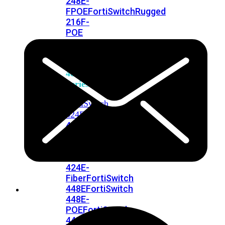
248E-
FPOE
FortiSwitchRugged
216F-
POE
FortiSwitch
400
Series
FortiSwitch
FortiSwitch
424E
424E-
POE
FortiSwitch
424E-
FPOE
FortiSwitch
424E-
Fiber
FortiSwitch
448E
FortiSwitch
448E-
POE
FortiSwitch
448E-