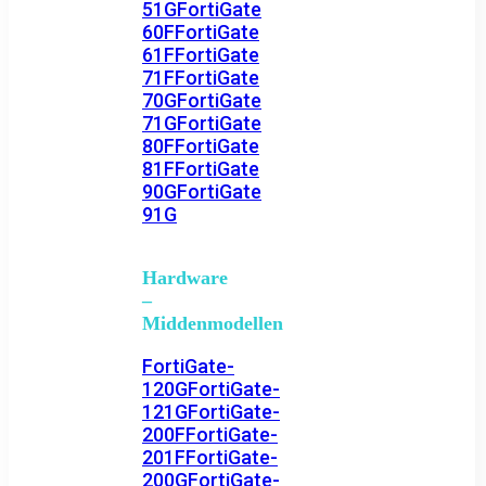
51G
FortiGate
60F
FortiGate
61F
FortiGate
71F
FortiGate
70G
FortiGate
71G
FortiGate
80F
FortiGate
81F
FortiGate
90G
FortiGate
91G
Hardware
–
Middenmodellen
FortiGate-
120G
FortiGate-
121G
FortiGate-
200F
FortiGate-
201F
FortiGate-
200G
FortiGate-