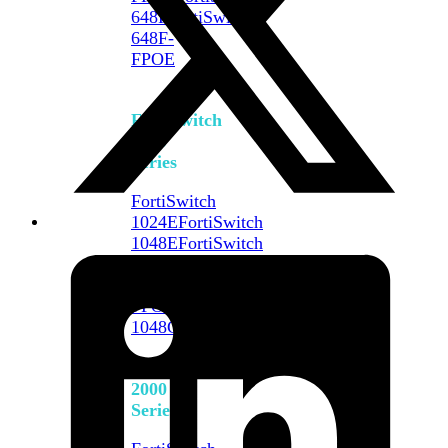
648F
FortiSwitch
648F-
FPOE
FortiSwitch
1000
Series
FortiSwitch
1024E
FortiSwitch
1048E
FortiSwitch
T1024E
FortiSwitch
T1024F-
FPOE
FortiSwitch
1048G
FortiSwitch
2000
Series