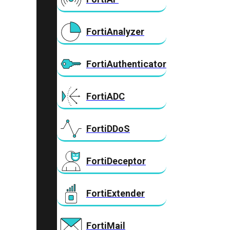
FortiAnalyzer
FortiAuthenticator
FortiADC
FortiDDoS
FortiDeceptor
FortiExtender
FortiMail