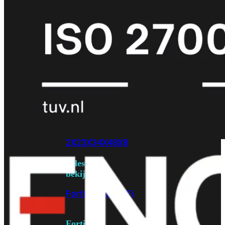
6E
Wi-
Fi
7
Wi-
Fi
Omgeving
Indoor
Outdoor
MIMO
2X2
3X3
4X4
8X8
Alles
bekijken
FortiAP
FortiWiFi
FortiGate