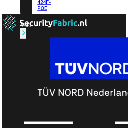
424F-
POE
WiFi
Alle
Access
Points
bekijken
Wi-
Fi
Generatie
Wi-
Fi
5
Wi-
Fi
6
Wi-
Fi