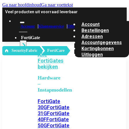
Ga naar hoofdinhoud
Ga naar voettekst
Veel producten uit voorraad leverbaar
Account
Account
Klantenservice
Offerte
Bestellingen
Adressen
FortiGate
Accountgegevens
Kortingbonnen
‎ SecurityFabric
FortiCare
Alle
Uitloggen
FortiGates
bekijken
Hardware
–
Instapmodellen
FortiGate
30G
FortiGate
31G
FortiGate
40F
FortiGate
50G
FortiGate