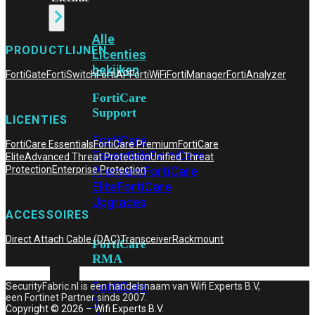
Alle
PRODUCTLIJNEN
Licenties
bekijken
FortiGate
FortiSwitch
FortiAP
FortiWiFi
FortiManager
FortiAnalyzer
FortiCare
Support
LICENTIES
FortiCare
FortiCare Essentials
FortiCare Premium
FortiCare
Essentials
FortiCare
Elite
Advanced Threat Protection
Unified Threat
Premium
FortiCare
Protection
Enterprise Protection
Elite
FortiCare
Upgrades
ACCESSOIRES
Direct Attach Cable (DAC)
Transceiver
Rackmount
FortiCare
RMA
FortiCare
SecurityFabric.nl is een handelsnaam van Wifi Experts B.V,
een Fortinet Partner sinds 2007.
1
Copyright © 2026 – Wifi Experts B.V.