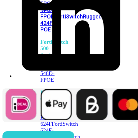
FPOE
FortiSwitch
M426E-
FPOE
FortiSwitchRugged
424F-
POE
FortiSwitch
500
Series
FortiSwitch
548D-
FPOE
FortiSwitch
600
Series
FortiSwitch
624F
FortiSwitch
624F-
FPOE
FortiSwitch