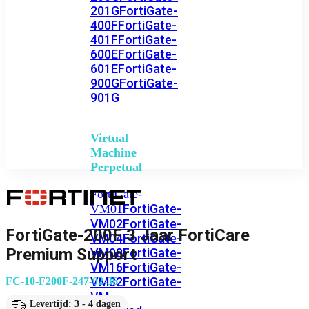
201G
FortiGate-
400F
FortiGate-
401F
FortiGate-
600E
FortiGate-
601E
FortiGate-
900G
FortiGate-
901G
Virtual
Machine
Perpetual
FortiGate-
FortiGate-
VM01
VM02
FortiGate-
FortiGate-200F 3 Jaar FortiCare
VM04
FortiGate-
Premium Support
VM08
FortiGate-
VM16
FortiGate-
VM32
FortiGate-
FC-10-F200F-247-02-36
VM
Levertijd: 3 - 4 dagen