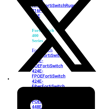
248E-
FPOE
FortiSwitchRugged
216F-
POE
FortiSwitch
400
Series
FortiSwitch
FortiSwitch
424E
424E-
POE
FortiSwitch
424E-
FPOE
FortiSwitch
424E-
Fiber
FortiSwitch
448E
FortiSwitch
448E-
POE
FortiSwitch
448E-