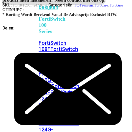
FortiSwitches
SKU:
Categorieën:
FC-10-F200F-247-02-36
FC-Premium
,
FortiCare
,
FortiGate
bekijken
GTIN/UPC:
* Korting Wordt Berekend Vanaf De Adviesprijs Exclusief BTW.
FortiSwitch
100
Delen:
Series
FortiSwitch
108F
FortiSwitch
108F-
POE
FortiSwitch
108F-
FPOE
FortiSwitch
110G-
FPOE
FortiSwitch
124F
FortiSwitch
124F-
POE
FortiSwitch
124F-
FPOE
FortiSwitch
124G
FortiSwitch
124G-