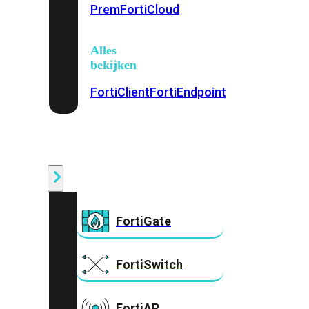
Prem
FortiCloud
Alles
bekijken
FortiClient
FortiEndpoint
Security
Fabric
Producten
FortiGate
FortiSwitch
FortiAP