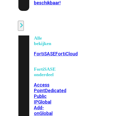
beschikbaar!
Cloud
Alle
bekijken
FortiSASE
FortiCloud
FortiSASE
onderdeel
Access
Point
Dedicated
Public
IP
Global
Add-
on
Global