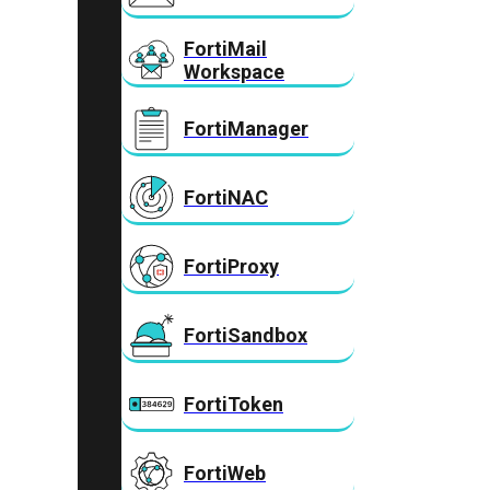
FortiMail
Workspace
FortiManager
FortiNAC
FortiProxy
FortiSandbox
FortiToken
FortiWeb