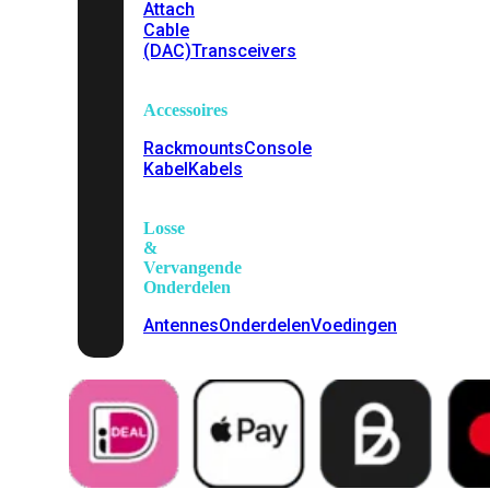
Attach
Cable
(DAC)
Transceivers
Accessoires
Rackmounts
Console
Kabel
Kabels
Losse
&
Vervangende
Onderdelen
Antennes
Onderdelen
Voedingen