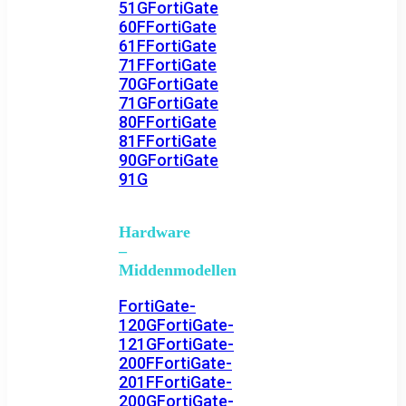
51G
FortiGate
60F
FortiGate
61F
FortiGate
71F
FortiGate
70G
FortiGate
71G
FortiGate
80F
FortiGate
81F
FortiGate
90G
FortiGate
91G
Hardware
–
Middenmodellen
FortiGate-
120G
FortiGate-
121G
FortiGate-
200F
FortiGate-
201F
FortiGate-
200G
FortiGate-