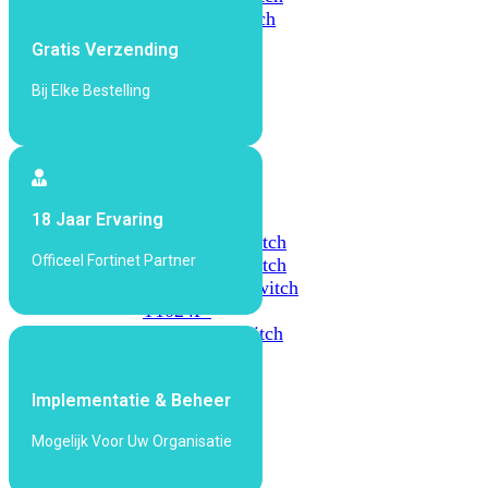
648F
FortiSwitch
648F-
Gratis Verzending
FPOE
Bij Elke Bestelling
FortiSwitch
1000
Series
FortiSwitch
18 Jaar Ervaring
1024E
FortiSwitch
Officeel Fortinet Partner
1048E
FortiSwitch
T1024E
FortiSwitch
T1024F-
FPOE
FortiSwitch
1048G
Implementatie & Beheer
FortiSwitch
2000
Mogelijk Voor Uw Organisatie
Series