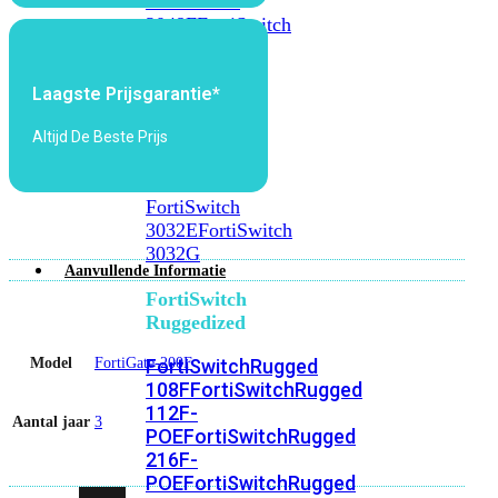
FortiSwitch
2048F
FortiSwitch
2048F-
B2F
Laagste Prijsgarantie*
FortiSwitch
Altijd De Beste Prijs
3000
Series
FortiSwitch
3032E
FortiSwitch
3032G
Aanvullende Informatie
FortiSwitch
Ruggedized
Model
FortiGate-200F
FortiSwitchRugged
108F
FortiSwitchRugged
112F-
Aantal jaar
3
POE
FortiSwitchRugged
216F-
POE
FortiSwitchRugged