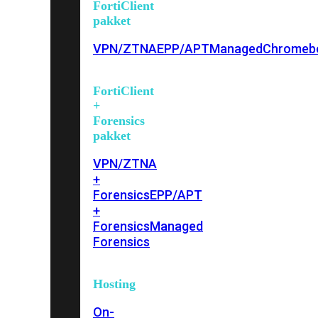
FortiClient
pakket
VPN/ZTNA
EPP/APT
Managed
Chromeb
FortiClient
+
Forensics
pakket
VPN/ZTNA
+
Forensics
EPP/APT
+
Forensics
Managed
Forensics
Hosting
On-