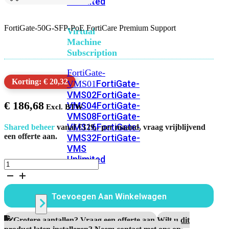
Unlimited
FortiGate-50G-SFP-PoE FortiCare Premium Support
Virtual
Machine
Subscription
FortiGate-
Korting: € 20,32
FortiGate-
VMS01
VMS02
FortiGate-
€
186,68
VMS04
FortiGate-
VMS08
FortiGate-
VMS16
FortiGate-
Shared beheer
vanaf €129,- per maand, vraag vrijblijvend
een offerte aan.
VMS32
FortiGate-
VMS
Unlimited
FortiGate-
50G-
SFP-
Switch
PoE
Toevoegen Aan Winkelwagen
1
Jaar
FortiCare
Alle
Grotere aantallen? Vraag een offerte aan.
Wilt u dit
Premium
product laten installeren? Neem contact met ons op.