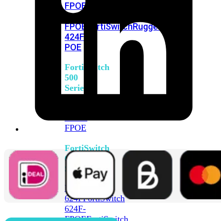
FPOE
FortiSwitch
M426E-
FPOE
FortiSwitchRugged
424F-
POE
FortiSwitch
500
Series
FortiSwitch
548D-
FPOE
FortiSwitch
600
Series
FortiSwitch
624F
FortiSwitch
624F-
FPOE
FortiSwitch