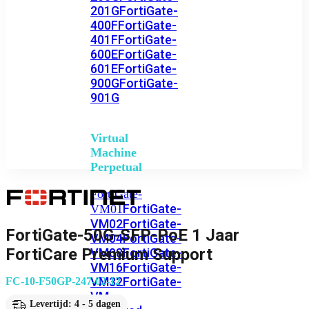
201G
FortiGate-
400F
FortiGate-
401F
FortiGate-
600E
FortiGate-
601E
FortiGate-
900G
FortiGate-
901G
Virtual
Machine
Perpetual
FortiGate-
FortiGate-
VM01
VM02
FortiGate-
FortiGate-50G-SFP-PoE 1 Jaar
VM04
FortiGate-
FortiCare Premium Support
VM08
FortiGate-
VM16
FortiGate-
VM32
FortiGate-
FC-10-F50GP-247-02-12
VM
Levertijd: 4 - 5 dagen