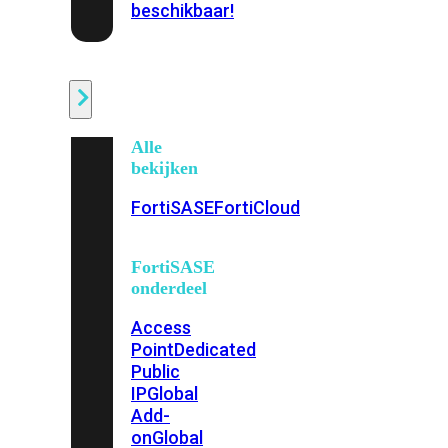
beschikbaar!
Cloud
Alle
bekijken
FortiSASE
FortiCloud
FortiSASE
onderdeel
Access
Point
Dedicated
Public
IP
Global
Add-
on
Global