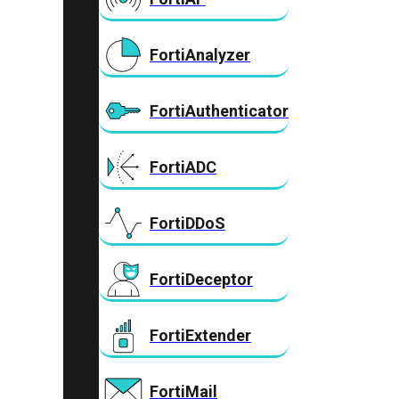
FortiAnalyzer
FortiAuthenticator
FortiADC
FortiDDoS
FortiDeceptor
FortiExtender
FortiMail