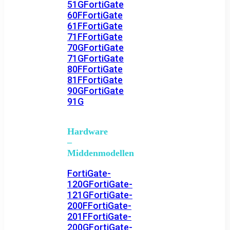
51G
FortiGate
60F
FortiGate
61F
FortiGate
71F
FortiGate
70G
FortiGate
71G
FortiGate
80F
FortiGate
81F
FortiGate
90G
FortiGate
91G
Hardware
–
Middenmodellen
FortiGate-
120G
FortiGate-
121G
FortiGate-
200F
FortiGate-
201F
FortiGate-
200G
FortiGate-