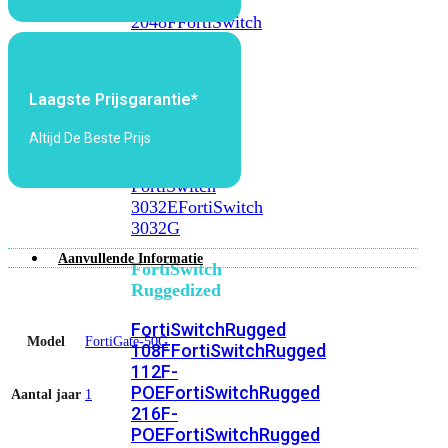
FortiSwitch
2048F
FortiSwitch
2048F-
B2F
Laagste Prijsgarantie*
FortiSwitch
3000
Altijd De Beste Prijs
Series
FortiSwitch
3032E
FortiSwitch
3032G
Aanvullende Informatie
FortiSwitch
Ruggedized
FortiSwitchRugged
Model
FortiGate-50G
108F
FortiSwitchRugged
112F-
POE
FortiSwitchRugged
Aantal jaar
1
216F-
POE
FortiSwitchRugged