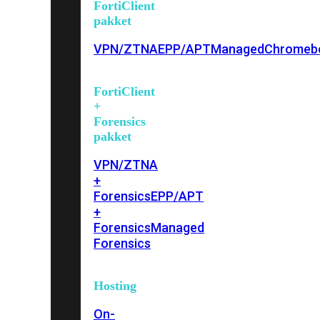
FortiClient
pakket
VPN/ZTNA
EPP/APT
Managed
Chromeb
FortiClient
+
Forensics
pakket
VPN/ZTNA
+
Forensics
EPP/APT
+
Forensics
Managed
Forensics
Hosting
On-