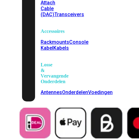
Attach
Cable
(DAC)
Transceivers
Accessoires
Rackmounts
Console
Kabel
Kabels
Losse
&
Vervangende
Onderdelen
Antennes
Onderdelen
Voedingen