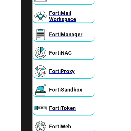
FortiMail
Workspace
FortiManager
FortiNAC
FortiProxy
FortiSandbox
FortiToken
FortiWeb