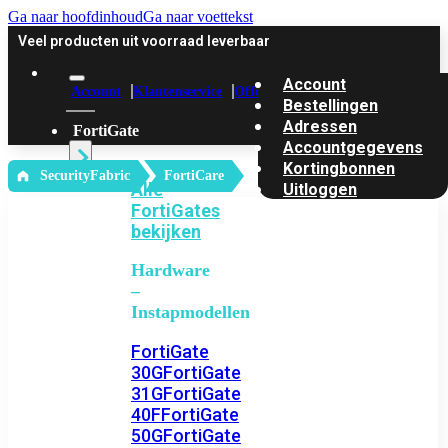
Ga naar hoofdinhoud
Ga naar voettekst
Veel producten uit voorraad leverbaar
Account
Account
Klantenservice
Offerte
Bestellingen
Adressen
FortiGate
Accountgegevens
Kortingbonnen
‎ SecurityFabric
FortiCare
Alle
Uitloggen
FortiGates
bekijken
Hardware
–
Instapmodellen
FortiGate
30G
FortiGate
31G
FortiGate
40F
FortiGate
50G
FortiGate