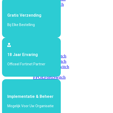
648F
FortiSwitch
648F-
FPOE
Gratis Verzending
Bij Elke Bestelling
FortiSwitch
1000
Series
FortiSwitch
18 Jaar Ervaring
1024E
FortiSwitch
1048E
FortiSwitch
Officeel Fortinet Partner
T1024E
FortiSwitch
T1024F-
FPOE
FortiSwitch
1048G
FortiSwitch
Implementatie & Beheer
2000
Series
Mogelijk Voor Uw Organisatie