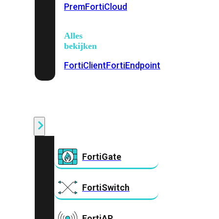
Prem
FortiCloud
Alles
bekijken
FortiClient
FortiEndpoint
Security
Fabric
Producten
FortiGate
FortiSwitch
FortiAP