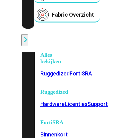
Fabric Overzicht
Industrieel
Alles
bekijken
Ruggedized
FortiSRA
Ruggedized
Hardware
Licenties
Support
FortiSRA
Binnenkort