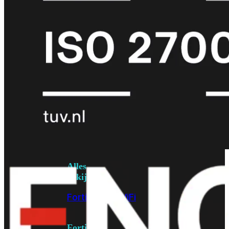
6E
Wi-
Fi
7
Wi-
Fi
Omgeving
Indoor
Outdoor
MIMO
2X2
3X3
4X4
8X8
Alles
bekijken
FortiAP
FortiWiFi
FortiGate