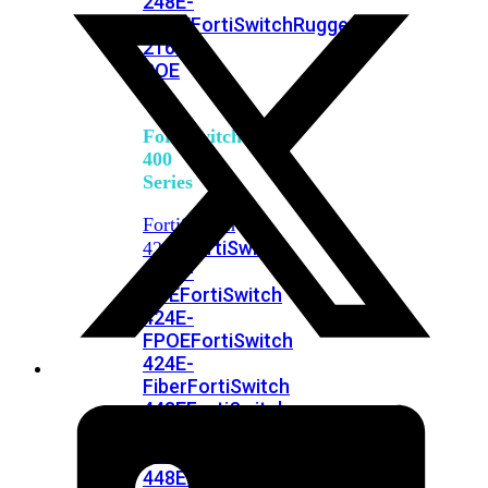
248E-
FPOE
FortiSwitchRugged
216F-
POE
FortiSwitch
400
Series
FortiSwitch
FortiSwitch
424E
424E-
POE
FortiSwitch
424E-
FPOE
FortiSwitch
424E-
Fiber
FortiSwitch
448E
FortiSwitch
448E-
POE
FortiSwitch
448E-