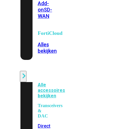
Add-
on
SD-
WAN
FortiCloud
Alles
bekijken
Accessoires
Alle
accessoires
bekijken
Transceivers
&
DAC
Direct