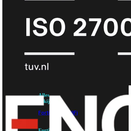
6E
Wi-
Fi
7
Wi-
Fi
Omgeving
Indoor
Outdoor
MIMO
2X2
3X3
4X4
8X8
Alles
bekijken
FortiAP
FortiWiFi
FortiGate