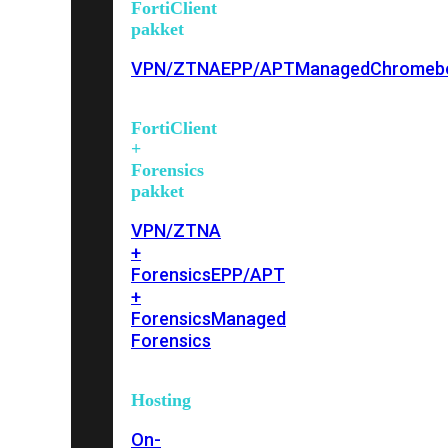
FortiClient
pakket
VPN/ZTNA
EPP/APT
Managed
Chromeb
FortiClient
+
Forensics
pakket
VPN/ZTNA
+
Forensics
EPP/APT
+
Forensics
Managed
Forensics
Hosting
On-