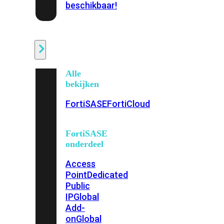
beschikbaar!
Cloud
Alle
bekijken
FortiSASE
FortiCloud
FortiSASE
onderdeel
Access
Point
Dedicated
Public
IP
Global
Add-
on
Global