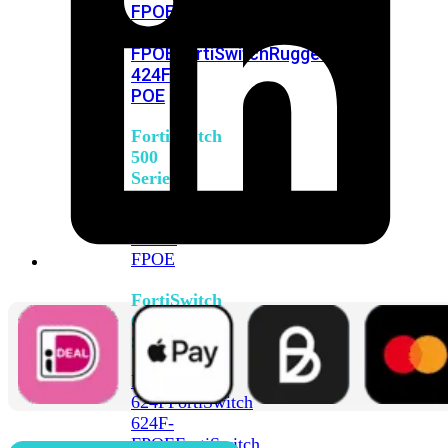
FPOE
FortiSwitch
M426E-
FPOE
FortiSwitchRugged
424F-
POE
FortiSwitch
500
Series
FortiSwitch
548D-
FPOE
FortiSwitch
600
Series
FortiSwitch
624F
FortiSwitch
624F-
FPOE
FortiSwitch