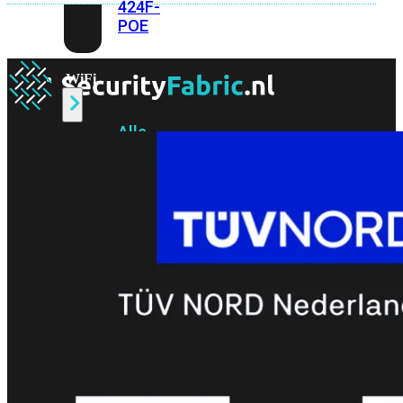
424F-
POE
WiFi
Alle
Access
Points
bekijken
Wi-
Fi
Generatie
Wi-
Fi
5
Wi-
Fi
6
Wi-
Fi