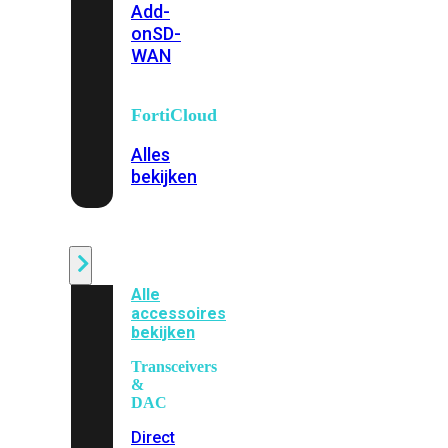
Add-
on
SD-
WAN
FortiCloud
Alles
bekijken
Accessoires
Alle
accessoires
bekijken
Transceivers
&
DAC
Direct