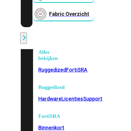
Fabric Overzicht
Industrieel
Alles
bekijken
Ruggedized
FortiSRA
Ruggedized
Hardware
Licenties
Support
FortiSRA
Binnenkort