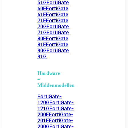
51G
FortiGate
60F
FortiGate
61F
FortiGate
71F
FortiGate
70G
FortiGate
71G
FortiGate
80F
FortiGate
81F
FortiGate
90G
FortiGate
91G
Hardware
–
Middenmodellen
FortiGate-
120G
FortiGate-
121G
FortiGate-
200F
FortiGate-
201F
FortiGate-
200G
FortiGate-