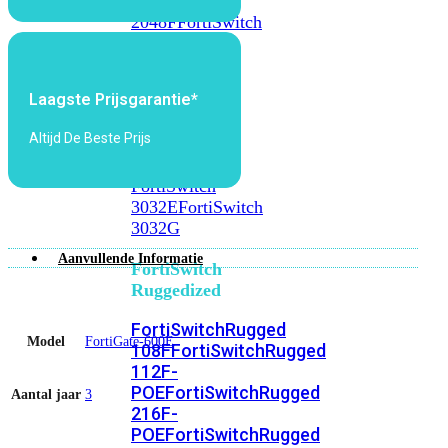
FortiSwitch
2048F
FortiSwitch
2048F-
B2F
Laagste Prijsgarantie*
FortiSwitch
3000
Altijd De Beste Prijs
Series
FortiSwitch
3032E
FortiSwitch
3032G
Aanvullende Informatie
FortiSwitch
Ruggedized
FortiSwitchRugged
Model
FortiGate-600E
108F
FortiSwitchRugged
112F-
POE
FortiSwitchRugged
Aantal jaar
3
216F-
POE
FortiSwitchRugged