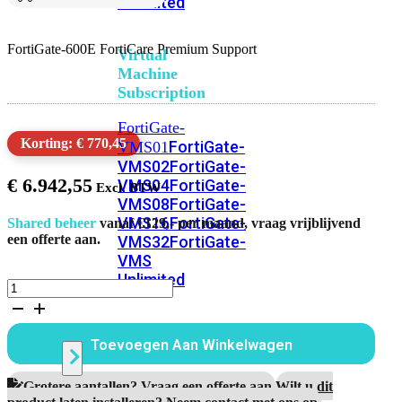
Unlimited
FortiGate-600E FortiCare Premium Support
Virtual
Machine
Subscription
FortiGate-
Korting: € 770,45
FortiGate-
VMS01
VMS02
FortiGate-
€
6.942,55
VMS04
FortiGate-
VMS08
FortiGate-
VMS16
FortiGate-
Shared beheer
vanaf €129,- per maand, vraag vrijblijvend
een offerte aan.
VMS32
FortiGate-
VMS
Unlimited
FortiGate-
600E
3
Switch
Jaar
Toevoegen Aan Winkelwagen
FortiCare
Premium
Support
Alle
Grotere aantallen? Vraag een offerte aan.
Wilt u dit
aantal
product laten installeren? Neem contact met ons op.