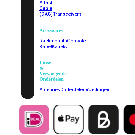
Attach
Cable
(DAC)
Transceivers
Accessoires
Rackmounts
Console
Kabel
Kabels
Losse
&
Vervangende
Onderdelen
Antennes
Onderdelen
Voedingen