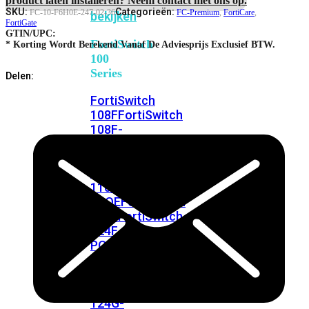
FortiSwitches
SKU:
Categorieën:
FC-10-F6H0E-247-02-36
FC-Premium
,
FortiCare
,
bekijken
FortiGate
GTIN/UPC:
FortiSwitch
* Korting Wordt Berekend Vanaf De Adviesprijs Exclusief BTW.
100
Series
Delen:
FortiSwitch
108F
FortiSwitch
108F-
POE
FortiSwitch
108F-
FPOE
FortiSwitch
110G-
FPOE
FortiSwitch
124F
FortiSwitch
124F-
POE
FortiSwitch
124F-
FPOE
FortiSwitch
124G
FortiSwitch
124G-