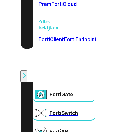
Prem
FortiCloud
Alles
bekijken
FortiClient
FortiEndpoint
Security
Fabric
Producten
FortiGate
FortiSwitch
FortiAP