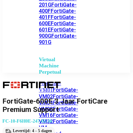
201G
FortiGate-
400F
FortiGate-
401F
FortiGate-
600E
FortiGate-
601E
FortiGate-
900G
FortiGate-
901G
Virtual
Machine
Perpetual
FortiGate-
FortiGate-
VM01
VM02
FortiGate-
FortiGate-600E 3 Jaar FortiCare
VM04
FortiGate-
Premium Support
VM08
FortiGate-
VM16
FortiGate-
VM32
FortiGate-
FC-10-F6H0E-247-02-36
VM
Levertijd: 4 - 5 dagen