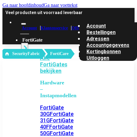
Ga naar hoofdinhoud
Ga naar voettekst
Veel producten uit voorraad leverbaar
Account
Account
Klantenservice
Offerte
Bestellingen
Adressen
FortiGate
Accountgegevens
Kortingbonnen
‎ SecurityFabric
FortiCare
Alle
Uitloggen
FortiGates
bekijken
Hardware
–
Instapmodellen
FortiGate
30G
FortiGate
31G
FortiGate
40F
FortiGate
50G
FortiGate