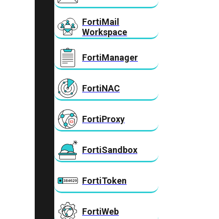
FortiMail
Workspace
FortiManager
FortiNAC
FortiProxy
FortiSandbox
FortiToken
FortiWeb