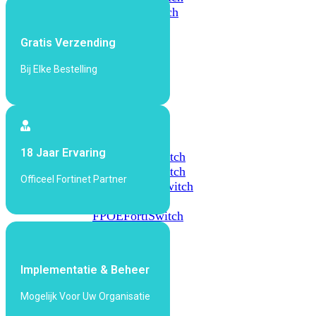
648F
FortiSwitch
648F-
FPOE
Gratis Verzending
Bij Elke Bestelling
FortiSwitch
1000
Series
FortiSwitch
18 Jaar Ervaring
1024E
FortiSwitch
1048E
FortiSwitch
Officeel Fortinet Partner
T1024E
FortiSwitch
T1024F-
FPOE
FortiSwitch
1048G
FortiSwitch
Implementatie & Beheer
2000
Series
Mogelijk Voor Uw Organisatie