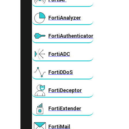
FortiAnalyzer
FortiAuthenticator
FortiADC
FortiDDoS
FortiDeceptor
FortiExtender
FortiMail