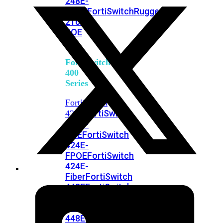
248E-
FPOE
FortiSwitchRugged
216F-
POE
FortiSwitch
400
Series
FortiSwitch
FortiSwitch
424E
424E-
POE
FortiSwitch
424E-
FPOE
FortiSwitch
424E-
Fiber
FortiSwitch
448E
FortiSwitch
448E-
POE
FortiSwitch
448E-