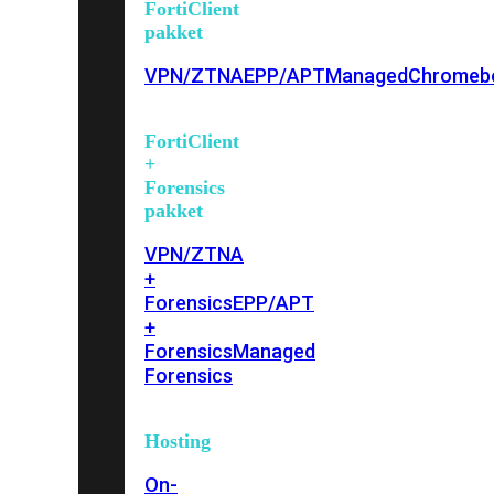
FortiClient
pakket
VPN/ZTNA
EPP/APT
Managed
Chromeb
FortiClient
+
Forensics
pakket
VPN/ZTNA
+
Forensics
EPP/APT
+
Forensics
Managed
Forensics
Hosting
On-