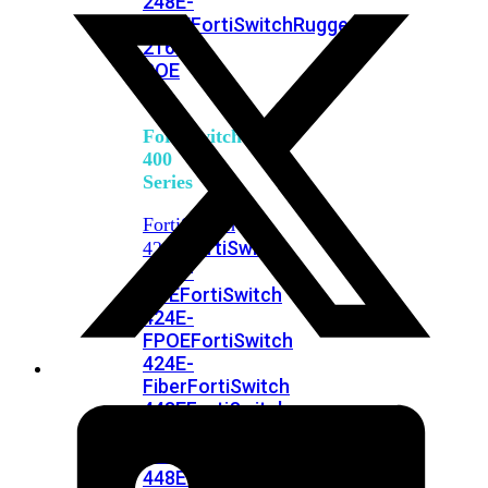
248E-
FPOE
FortiSwitchRugged
216F-
POE
FortiSwitch
400
Series
FortiSwitch
FortiSwitch
424E
424E-
POE
FortiSwitch
424E-
FPOE
FortiSwitch
424E-
Fiber
FortiSwitch
448E
FortiSwitch
448E-
POE
FortiSwitch
448E-