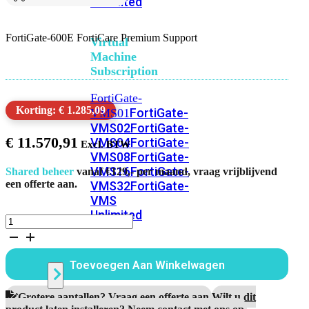
Unlimited
FortiGate-600E FortiCare Premium Support
Virtual
Machine
Subscription
FortiGate-
Korting: € 1.285,09
FortiGate-
VMS01
VMS02
FortiGate-
€
11.570,91
VMS04
FortiGate-
VMS08
FortiGate-
VMS16
FortiGate-
Shared beheer
vanaf €129,- per maand, vraag vrijblijvend
een offerte aan.
VMS32
FortiGate-
VMS
Unlimited
FortiGate-
600E
5
Switch
Jaar
Toevoegen Aan Winkelwagen
FortiCare
Premium
Support
Alle
Grotere aantallen? Vraag een offerte aan.
Wilt u dit
aantal
product laten installeren? Neem contact met ons op.