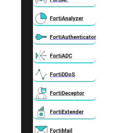
FortiAnalyzer
FortiAuthenticator
FortiADC
FortiDDoS
FortiDeceptor
FortiExtender
FortiMail