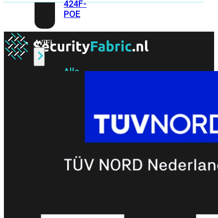
424F-
POE
WiFi
Alle
Access
Points
bekijken
Wi-
Fi
Generatie
Wi-
Fi
5
Wi-
Fi
6
Wi-
Fi