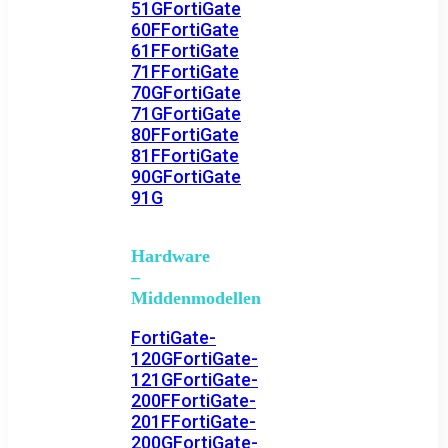
51G
FortiGate
60F
FortiGate
61F
FortiGate
71F
FortiGate
70G
FortiGate
71G
FortiGate
80F
FortiGate
81F
FortiGate
90G
FortiGate
91G
Hardware
–
Middenmodellen
FortiGate-
120G
FortiGate-
121G
FortiGate-
200F
FortiGate-
201F
FortiGate-
200G
FortiGate-