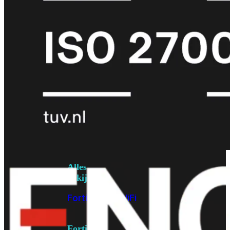
6E
Wi-
Fi
7
Wi-
Fi
Omgeving
Indoor
Outdoor
MIMO
2X2
3X3
4X4
8X8
Alles
bekijken
FortiAP
FortiWiFi
FortiGate