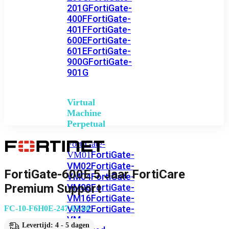
201G
FortiGate-
400F
FortiGate-
401F
FortiGate-
600E
FortiGate-
601E
FortiGate-
900G
FortiGate-
901G
Virtual
Machine
Perpetual
FortiGate-
FortiGate-
VM01
VM02
FortiGate-
FortiGate-600E 5 Jaar FortiCare
VM04
FortiGate-
Premium Support
VM08
FortiGate-
VM16
FortiGate-
VM32
FortiGate-
FC-10-F6H0E-247-02-60
VM
Levertijd: 4 - 5 dagen