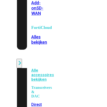
Add-
on
SD-
WAN
FortiCloud
Alles
bekijken
Accessoires
Alle
accessoires
bekijken
Transceivers
&
DAC
Direct