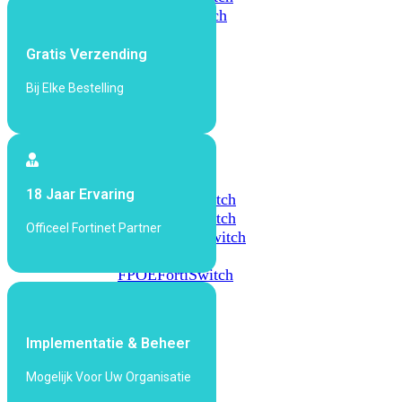
648F
FortiSwitch
648F-
FPOE
Gratis Verzending
Bij Elke Bestelling
FortiSwitch
1000
Series
FortiSwitch
18 Jaar Ervaring
1024E
FortiSwitch
1048E
FortiSwitch
Officeel Fortinet Partner
T1024E
FortiSwitch
T1024F-
FPOE
FortiSwitch
1048G
FortiSwitch
Implementatie & Beheer
2000
Series
Mogelijk Voor Uw Organisatie