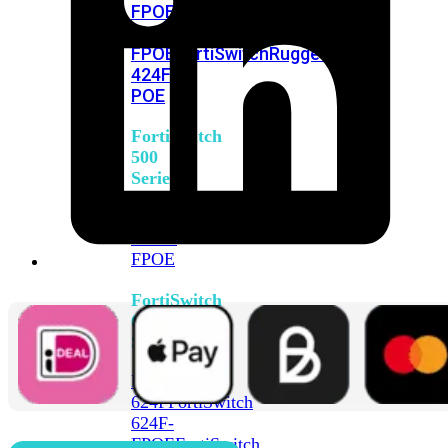
FPOE
FortiSwitch
M426E-
FPOE
FortiSwitchRugged
424F-
POE
FortiSwitch
500
Series
FortiSwitch
548D-
FPOE
FortiSwitch
600
Series
FortiSwitch
624F
FortiSwitch
624F-
FPOE
FortiSwitch