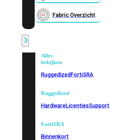
Fabric Overzicht
Industrieel
Alles
bekijken
Ruggedized
FortiSRA
Ruggedized
Hardware
Licenties
Support
FortiSRA
Binnenkort