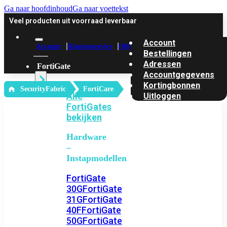
Ga naar hoofdinhoud
Ga naar voettekst
Veel producten uit voorraad leverbaar
Account
Account
Klantenservice
Offerte
Bestellingen
Adressen
FortiGate
Accountgegevens
Kortingbonnen
‎ SecurityFabric
FortiCare
Alle
Uitloggen
FortiGates
bekijken
Hardware
–
Instapmodellen
FortiGate
30G
FortiGate
31G
FortiGate
40F
FortiGate
50G
FortiGate