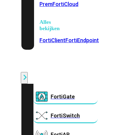
Prem
FortiCloud
Alles
bekijken
FortiClient
FortiEndpoint
Security
Fabric
Producten
FortiGate
FortiSwitch
FortiAP