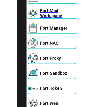
FortiMail
Workspace
FortiManager
FortiNAC
FortiProxy
FortiSandbox
FortiToken
FortiWeb