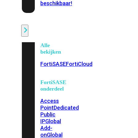
beschikbaar!
Cloud
Alle
bekijken
FortiSASE
FortiCloud
FortiSASE
onderdeel
Access
Point
Dedicated
Public
IP
Global
Add-
on
Global