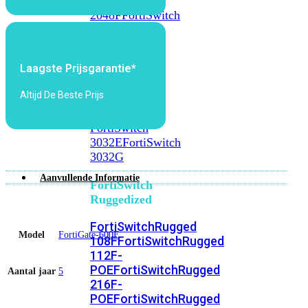
FortiSwitch
2048F
FortiSwitch
2048F-
B2F
Laagste Prijsgarantie*
FortiSwitch
3000
Altijd De Beste Prijs
Series
FortiSwitch
3032E
FortiSwitch
3032G
Aanvullende Informatie
FortiSwitch
Ruggedized
FortiSwitchRugged
Model
FortiGate-600E
108F
FortiSwitchRugged
112F-
POE
FortiSwitchRugged
Aantal jaar
5
216F-
POE
FortiSwitchRugged