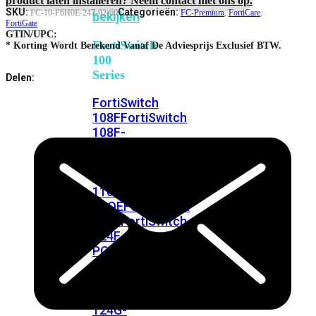
FortiSwitches
SKU:
Categorieën:
FC-10-F6H0E-247-02-60
FC-Premium
,
FortiCare
,
bekijken
FortiGate
GTIN/UPC:
FortiSwitch
* Korting Wordt Berekend Vanaf De Adviesprijs Exclusief BTW.
100
Series
Delen:
FortiSwitch
108F
FortiSwitch
108F-
POE
FortiSwitch
108F-
FPOE
FortiSwitch
110G-
FPOE
FortiSwitch
124F
FortiSwitch
124F-
POE
FortiSwitch
124F-
FPOE
FortiSwitch
124G
FortiSwitch
124G-