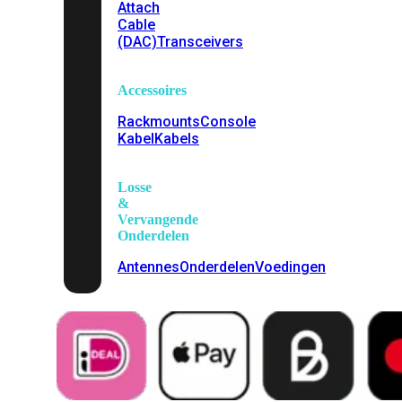
Attach
Cable
(DAC)
Transceivers
Accessoires
Rackmounts
Console
Kabel
Kabels
Losse
&
Vervangende
Onderdelen
Antennes
Onderdelen
Voedingen