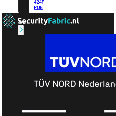
424F-
POE
WiFi
Alle
Access
Points
bekijken
Wi-
Fi
Generatie
Wi-
Fi
5
Wi-
Fi
6
Wi-
Fi