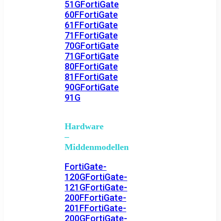
51G
FortiGate
60F
FortiGate
61F
FortiGate
71F
FortiGate
70G
FortiGate
71G
FortiGate
80F
FortiGate
81F
FortiGate
90G
FortiGate
91G
Hardware
–
Middenmodellen
FortiGate-
120G
FortiGate-
121G
FortiGate-
200F
FortiGate-
201F
FortiGate-
200G
FortiGate-