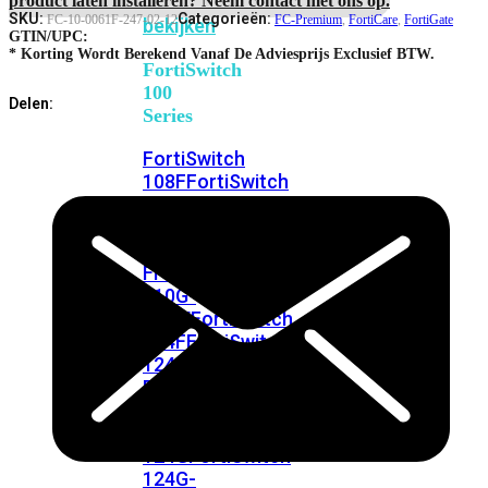
FortiSwitches
SKU:
Categorieën:
FC-10-0061F-247-02-12
FC-Premium
,
FortiCare
,
FortiGate
bekijken
GTIN/UPC:
* Korting Wordt Berekend Vanaf De Adviesprijs Exclusief BTW.
FortiSwitch
100
Delen:
Series
FortiSwitch
108F
FortiSwitch
108F-
POE
FortiSwitch
108F-
FPOE
FortiSwitch
110G-
FPOE
FortiSwitch
124F
FortiSwitch
124F-
POE
FortiSwitch
124F-
FPOE
FortiSwitch
124G
FortiSwitch
124G-