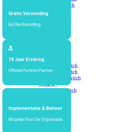
648F
FortiSwitch
648F-
Gratis Verzending
FPOE
Bij Elke Bestelling
FortiSwitch
1000
Series
FortiSwitch
18 Jaar Ervaring
1024E
FortiSwitch
Officeel Fortinet Partner
1048E
FortiSwitch
T1024E
FortiSwitch
T1024F-
FPOE
FortiSwitch
1048G
Implementatie & Beheer
FortiSwitch
2000
Mogelijk Voor Uw Organisatie
Series