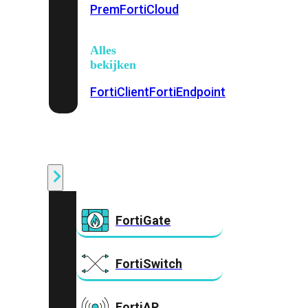
Prem
FortiCloud
Alles
bekijken
FortiClient
FortiEndpoint
Security
Fabric
Producten
FortiGate
FortiSwitch
FortiAP