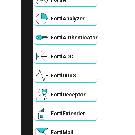
FortiAnalyzer
FortiAuthenticator
FortiADC
FortiDDoS
FortiDeceptor
FortiExtender
FortiMail