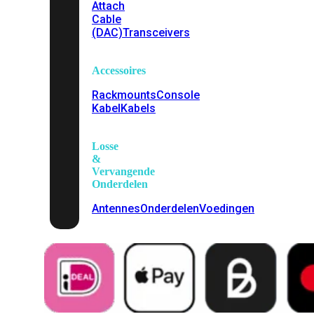
Attach
Cable
(DAC)
Transceivers
Accessoires
Rackmounts
Console
Kabel
Kabels
Losse
&
Vervangende
Onderdelen
Antennes
Onderdelen
Voedingen