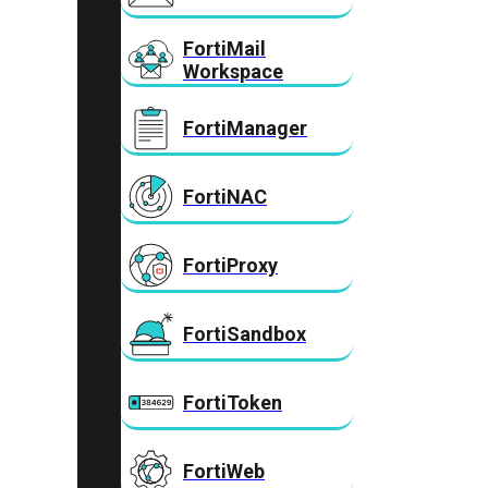
FortiMail
Workspace
FortiManager
FortiNAC
FortiProxy
FortiSandbox
FortiToken
FortiWeb