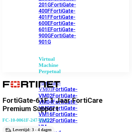
201G
FortiGate-
400F
FortiGate-
401F
FortiGate-
600E
FortiGate-
601E
FortiGate-
900G
FortiGate-
901G
Virtual
Machine
Perpetual
FortiGate-
FortiGate-
VM01
VM02
FortiGate-
FortiGate-61F 1 Jaar FortiCare
VM04
FortiGate-
Premium Support
VM08
FortiGate-
VM16
FortiGate-
VM32
FortiGate-
FC-10-0061F-247-02-12
VM
Levertijd: 3 - 4 dagen