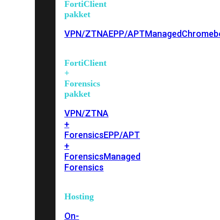
FortiClient
pakket
VPN/ZTNA
EPP/APT
Managed
Chromeb
FortiClient
+
Forensics
pakket
VPN/ZTNA
+
Forensics
EPP/APT
+
Forensics
Managed
Forensics
Hosting
On-