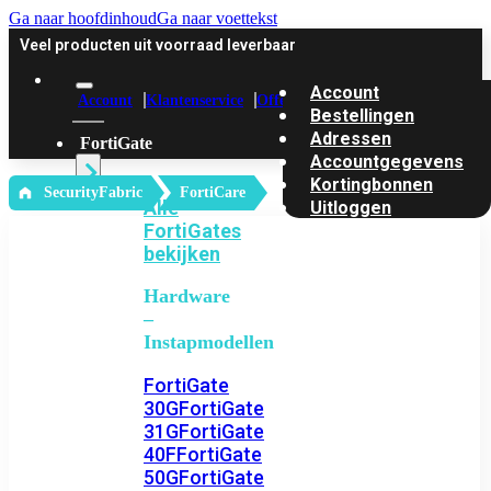
Ga naar hoofdinhoud
Ga naar voettekst
Veel producten uit voorraad leverbaar
Account
Account
Klantenservice
Offerte
Bestellingen
Adressen
FortiGate
Accountgegevens
Kortingbonnen
‎ SecurityFabric
FortiCare
Alle
Uitloggen
FortiGates
bekijken
Hardware
–
Instapmodellen
FortiGate
30G
FortiGate
31G
FortiGate
40F
FortiGate
50G
FortiGate