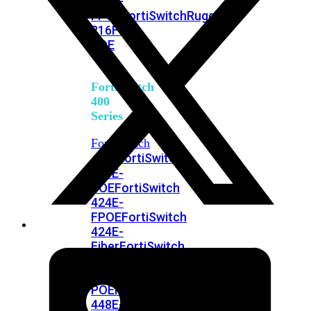
248E-
FPOE
FortiSwitchRugged
216F-
POE
FortiSwitch
400
Series
FortiSwitch
FortiSwitch
424E
424E-
POE
FortiSwitch
424E-
FPOE
FortiSwitch
424E-
Fiber
FortiSwitch
448E
FortiSwitch
448E-
POE
FortiSwitch
448E-