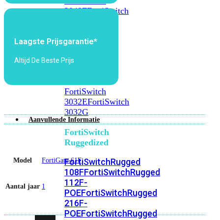
FortiSwitch
2048F
FortiSwitch
2048F-
B2F
Laagste Prijsgarantie*
FortiSwitch
Altijd De Beste Prijs
3000
Series
FortiSwitch
3032E
FortiSwitch
3032G
Aanvullende Informatie
FortiSwitch
Ruggedized
Model
FortiGate-61F
FortiSwitchRugged
108F
FortiSwitchRugged
112F-
Aantal jaar
1
POE
FortiSwitchRugged
216F-
POE
FortiSwitchRugged