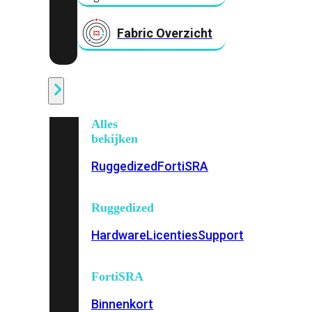
Fabric Overzicht
Industrieel
Alles
bekijken
Ruggedized
FortiSRA
Ruggedized
Hardware
Licenties
Support
FortiSRA
Binnenkort