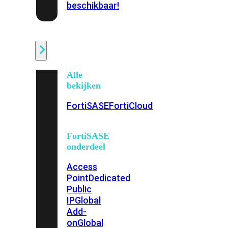
beschikbaar!
Cloud
Alle
bekijken
FortiSASE
FortiCloud
FortiSASE
onderdeel
Access
Point
Dedicated
Public
IP
Global
Add-
on
Global