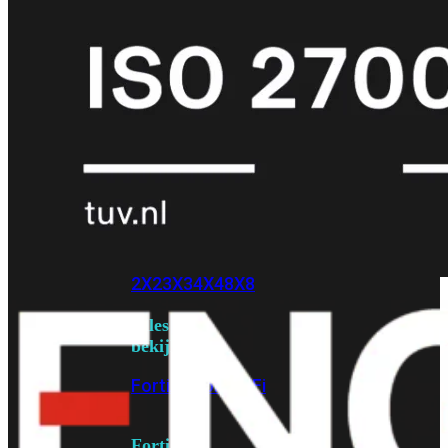
6E
Wi-
Fi
7
Wi-
Fi
Omgeving
Indoor
Outdoor
MIMO
2X2
3X3
4X4
8X8
Alles
bekijken
FortiAP
FortiWiFi
FortiGate