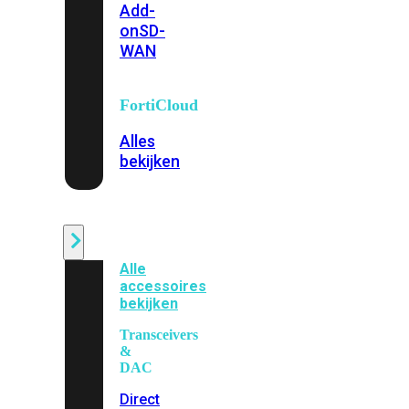
Add-
on
SD-
WAN
FortiCloud
Alles
bekijken
Accessoires
Alle
accessoires
bekijken
Transceivers
&
DAC
Direct