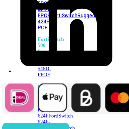
FPOE
FortiSwitch
M426E-
FPOE
FortiSwitchRugged
424F-
POE
FortiSwitch
500
Series
FortiSwitch
548D-
FPOE
FortiSwitch
600
Series
FortiSwitch
624F
FortiSwitch
624F-
FPOE
FortiSwitch