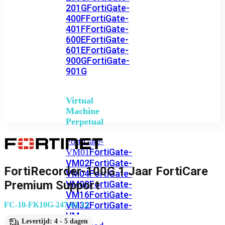
201G
FortiGate-
400F
FortiGate-
401F
FortiGate-
600E
FortiGate-
601E
FortiGate-
900G
FortiGate-
901G
Virtual
Machine
Perpetual
FortiGate-
FortiGate-
VM01
VM02
FortiGate-
FortiRecorder-100G 1 Jaar FortiCare
VM04
FortiGate-
Premium Support
VM08
FortiGate-
VM16
FortiGate-
VM32
FortiGate-
FC-10-FK10G-247-02-12
VM
Levertijd: 4 - 5 dagen