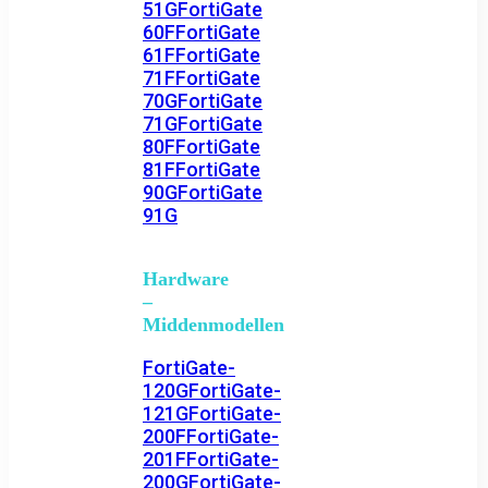
51G
FortiGate
60F
FortiGate
61F
FortiGate
71F
FortiGate
70G
FortiGate
71G
FortiGate
80F
FortiGate
81F
FortiGate
90G
FortiGate
91G
Hardware
–
Middenmodellen
FortiGate-
120G
FortiGate-
121G
FortiGate-
200F
FortiGate-
201F
FortiGate-
200G
FortiGate-