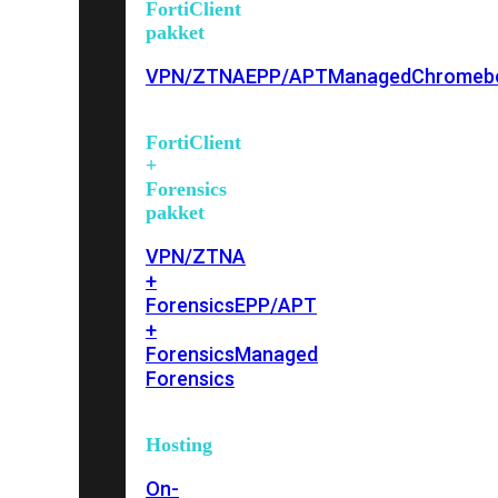
FortiClient
pakket
VPN/ZTNA
EPP/APT
Managed
Chromeb
FortiClient
+
Forensics
pakket
VPN/ZTNA
+
Forensics
EPP/APT
+
Forensics
Managed
Forensics
Hosting
On-