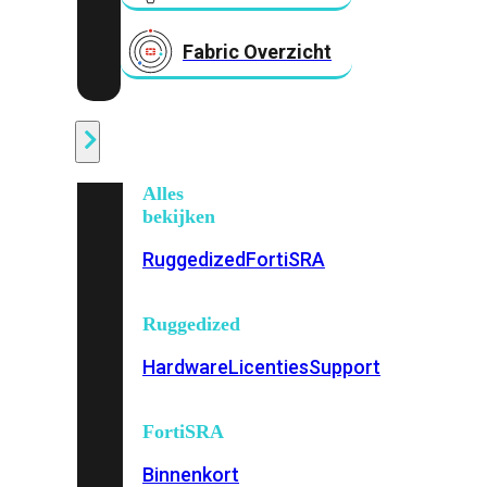
Fabric Overzicht
Industrieel
Alles
bekijken
Ruggedized
FortiSRA
Ruggedized
Hardware
Licenties
Support
FortiSRA
Binnenkort