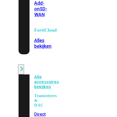
Add-
on
SD-
WAN
FortiCloud
Alles
bekijken
Accessoires
Alle
accessoires
bekijken
Transceivers
&
DAC
Direct