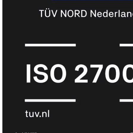
met
Wi-
Fi
(FortiWiFi)
FortiWiFi
30G
FortiWiFi
31G
FortiWiFi
40F
FortiWiFi
50G
FortiWiFi
51G
FortiWiFi
60F
FortiWiFi
61F
FortiWiFi
70G
FortiWiFi
71G
FortiWiFi
80F
FortiWiFi
81F
Licentie