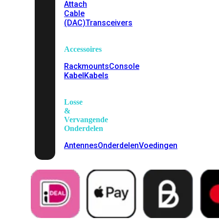
Attach
Cable
(DAC)
Transceivers
Accessoires
Rackmounts
Console
Kabel
Kabels
Losse
&
Vervangende
Onderdelen
Antennes
Onderdelen
Voedingen