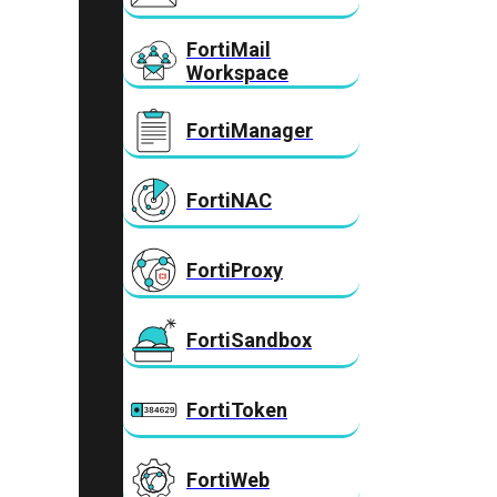
FortiMail
Workspace
FortiManager
FortiNAC
FortiProxy
FortiSandbox
FortiToken
FortiWeb