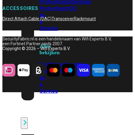
Protection
Enterprise
Protection
SOC
ACCESSOIRES
as
Direct Attach Cable (DAC)
Transceiver
Rackmount
a
Service
SecurityFabric.nl is een handelsnaam van Wifi Experts B.V,
een Fortinet Partner sinds 2007.
Alles
Copyright © 2026 – Wifi Experts B.V.
bekijken
FortiCare
Security
Bundels
SOC
as
a
Service
Endpoint
Beveiliging