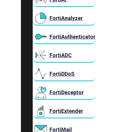
FortiAnalyzer
FortiAuthenticator
FortiADC
FortiDDoS
FortiDeceptor
FortiExtender
FortiMail