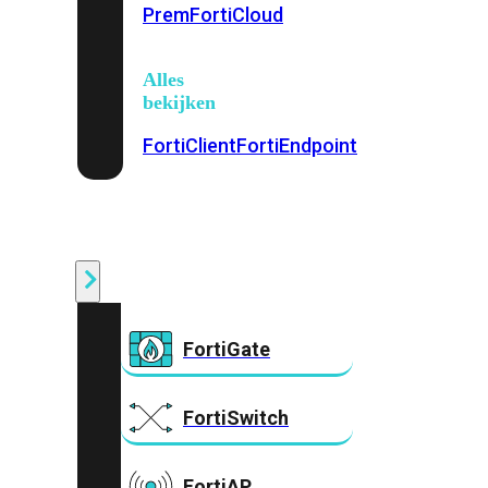
Prem
FortiCloud
Alles
bekijken
FortiClient
FortiEndpoint
Security
Fabric
Producten
FortiGate
FortiSwitch
FortiAP