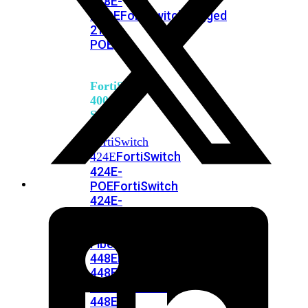
248E-
FPOE
FortiSwitchRugged
216F-
POE
FortiSwitch
400
Series
FortiSwitch
FortiSwitch
424E
424E-
POE
FortiSwitch
424E-
FPOE
FortiSwitch
424E-
Fiber
FortiSwitch
448E
FortiSwitch
448E-
POE
FortiSwitch
448E-