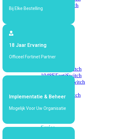
648F
FortiSwitch
Bij Elke Bestelling
648F-
FPOE
FortiSwitch
1000
18 Jaar Ervaring
Series
Officeel Fortinet Partner
FortiSwitch
1024E
FortiSwitch
1048E
FortiSwitch
T1024E
FortiSwitch
T1024F-
FPOE
FortiSwitch
Implementatie & Beheer
1048G
Mogelijk Voor Uw Organisatie
FortiSwitch
2000
Series