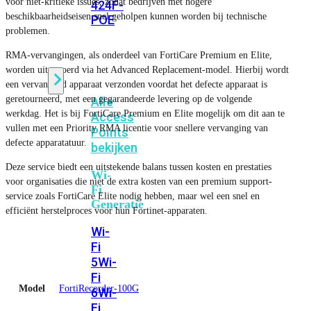
voor niet-kritieke issues, zodat bedrijven met hogere
424F-
beschikbaarheidseisen snel geholpen kunnen worden bij technische
POE
problemen.
RMA-vervangingen, als onderdeel van FortiCare Premium en Elite,
WiFi
worden uitgevoerd via het Advanced Replacement-model. Hierbij wordt
een vervangend apparaat verzonden voordat het defecte apparaat is
geretourneerd, met een gegarandeerde levering op de volgende
Alle
werkdag. Het is bij FortiCare Premium en Elite mogelijk om dit aan te
Access
vullen met een Priority RMA licentie voor snellere vervanging van
Points
defecte apparatatuur.
bekijken
Deze service biedt een uitstekende balans tussen kosten en prestaties
Wi-
voor organisaties die niet de extra kosten van een premium support-
Fi
service zoals FortiCare Elite nodig hebben, maar wel een snel en
Generatie
efficiënt herstelproces voor hun Fortinet-apparaten.
Wi-
Fi
5
Wi-
Fi
Model
FortiRecorder-100G
6
Wi-
Fi