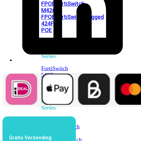
FPOE
FortiSwitch
M426E-
FPOE
FortiSwitchRugged
424F-
POE
FortiSwitch
500
Series
FortiSwitch
548D-
FPOE
FortiSwitch
600
Series
FortiSwitch
624F
FortiSwitch
624F-
Gratis Verzending
FPOE
FortiSwitch