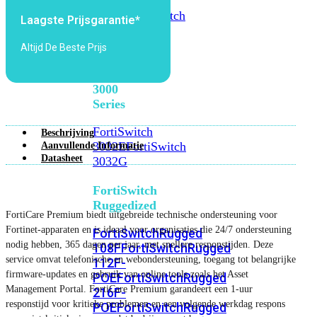
FortiSwitch
2048F
FortiSwitch
Laagste Prijsgarantie*
2048F-
B2F
Altijd De Beste Prijs
FortiSwitch
3000
Series
FortiSwitch
Beschrijving
3032E
FortiSwitch
Aanvullende Informatie
Datasheet
3032G
FortiSwitch
Ruggedized
FortiCare Premium biedt uitgebreide technische ondersteuning voor
Fortinet-apparaten en is ideaal voor organisaties die 24/7 ondersteuning
FortiSwitchRugged
nodig hebben, 365 dagen per jaar, met snellere responstijden. Deze
108F
FortiSwitchRugged
service omvat telefonische en webondersteuning, toegang tot belangrijke
112F-
firmware-updates en gebruik van online tools zoals het Asset
POE
FortiSwitchRugged
Management Portal. FortiCare Premium garandeert een 1-uur
216F-
responstijd voor kritieke problemen en een volgende werkdag respons
POE
FortiSwitchRugged