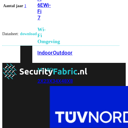
6E
Wi-
Aantal jaar
1
Fi
7
Wi-
Datasheet:
download
Fi
Omgeving
Indoor
Outdoor
MIMO
2X2
3X3
4X4
8X8
Alles
bekijken
FortiAP
FortiWiFi
FortiGate