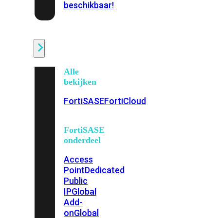
beschikbaar!
Cloud
Alle
bekijken
FortiSASE
FortiCloud
FortiSASE
onderdeel
Access
Point
Dedicated
Public
IP
Global
Add-
on
Global