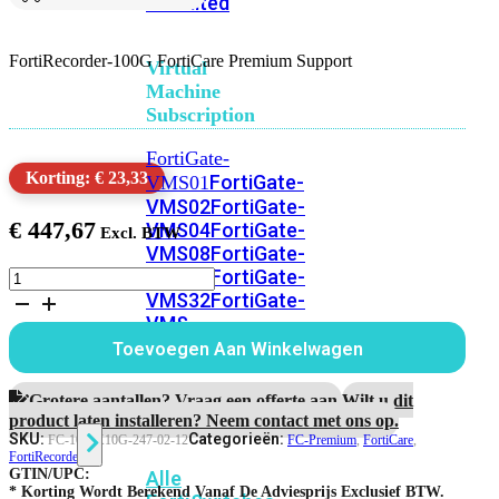
Unlimited
FortiRecorder-100G FortiCare Premium Support
Virtual
Machine
Subscription
FortiGate-
Korting: € 23,33
FortiGate-
VMS01
VMS02
FortiGate-
€
447,67
VMS04
FortiGate-
VMS08
FortiGate-
VMS16
FortiGate-
FortiRecorder-
100G
VMS32
FortiGate-
1
VMS
Jaar
Unlimited
Toevoegen Aan Winkelwagen
FortiCare
Premium
Support
Grotere aantallen? Vraag een offerte aan.
Wilt u dit
Switch
aantal
product laten installeren? Neem contact met ons op.
SKU:
Categorieën:
FC-10-FK10G-247-02-12
FC-Premium
,
FortiCare
,
FortiRecorder
GTIN/UPC:
Alle
* Korting Wordt Berekend Vanaf De Adviesprijs Exclusief BTW.