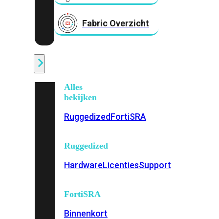
Fabric Overzicht
Industrieel
Alles
bekijken
Ruggedized
FortiSRA
Ruggedized
Hardware
Licenties
Support
FortiSRA
Binnenkort