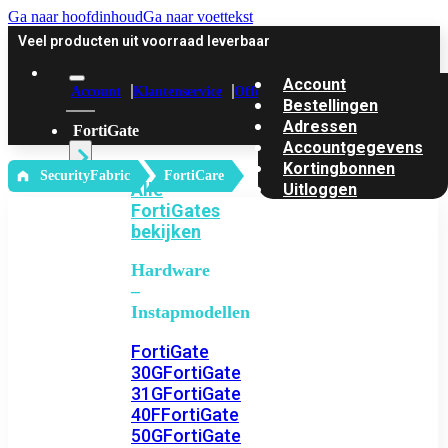
Ga naar hoofdinhoud
Ga naar voettekst
Veel producten uit voorraad leverbaar
Account
Account
Klantenservice
Offerte
Bestellingen
Adressen
FortiGate
Accountgegevens
Kortingbonnen
‎ SecurityFabric
FortiCare
Alle
Uitloggen
FortiGates
bekijken
Hardware
–
Instapmodellen
FortiGate
30G
FortiGate
31G
FortiGate
40F
FortiGate
50G
FortiGate