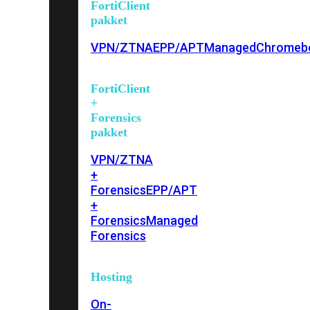
FortiClient
pakket
VPN/ZTNA
EPP/APT
Managed
Chromeb
FortiClient
+
Forensics
pakket
VPN/ZTNA
+
Forensics
EPP/APT
+
Forensics
Managed
Forensics
Hosting
On-