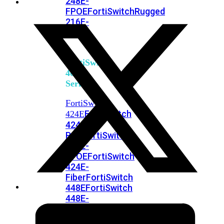
248E-
FPOE
FortiSwitchRugged
216F-
POE
FortiSwitch
400
Series
FortiSwitch
FortiSwitch
424E
424E-
POE
FortiSwitch
424E-
FPOE
FortiSwitch
424E-
Fiber
FortiSwitch
448E
FortiSwitch
448E-
POE
FortiSwitch
448E-