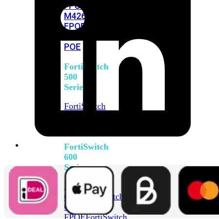
FPOE
FortiSwitch
M426E-
FPOE
FortiSwitchRugged
424F-
POE
FortiSwitch
500
Series
FortiSwitch
548D-
FPOE
FortiSwitch
600
Series
FortiSwitch
624F
FortiSwitch
624F-
FPOE
FortiSwitch