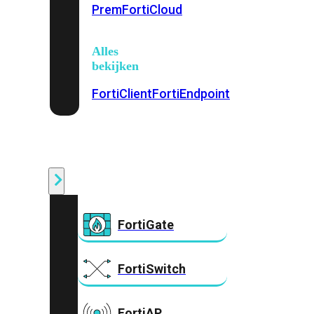
Prem
FortiCloud
Alles
bekijken
FortiClient
FortiEndpoint
Security
Fabric
Producten
FortiGate
FortiSwitch
FortiAP