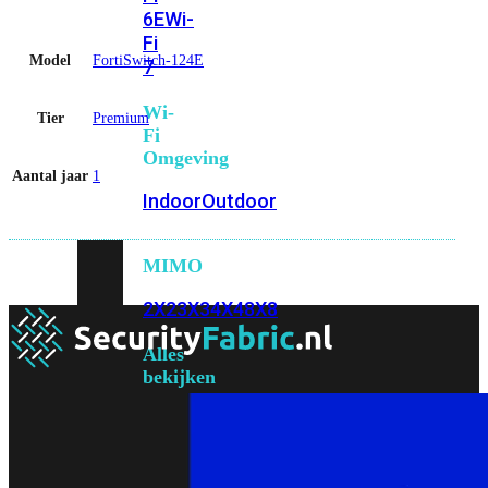
6E
Wi-
Fi
Model
FortiSwitch-124E
7
Wi-
Tier
Premium
Fi
Omgeving
Aantal jaar
1
Indoor
Outdoor
MIMO
2X2
3X3
4X4
8X8
Alles
bekijken
FortiAP
FortiWiFi
FortiGate