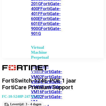
201G
FortiGate-
400F
FortiGate-
401F
FortiGate-
600E
FortiGate-
601E
FortiGate-
900G
FortiGate-
901G
Virtual
Machine
Perpetual
FortiGate-
FortiGate-
VM01
VM02
FortiGate-
FortiSwitch-124E-POE 1 jaar
VM04
FortiGate-
FortiCare Premium Support
VM08
FortiGate-
VM16
FortiGate-
VM32
FortiGate-
FC-10-S248P-247-02-12
VM
Levertijd: 3 - 4 dagen