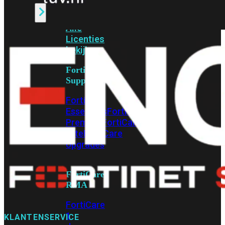
Alle
Licenties
bekijken
FortiCare
Support
FortiCare
Essentials
FortiCare
Premium
FortiCare
Elite
FortiCare
Upgrades
FortiCare
RMA
FortiCare
1
KLANTENSERVICE