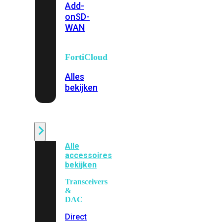
Add-
on
SD-
WAN
FortiCloud
Alles
bekijken
Accessoires
Alle
accessoires
bekijken
Transceivers
&
DAC
Direct