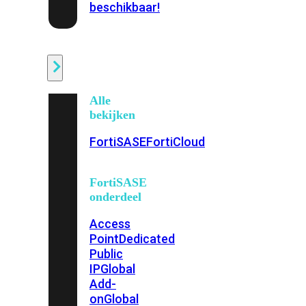
beschikbaar!
Cloud
Alle
bekijken
FortiSASE
FortiCloud
FortiSASE
onderdeel
Access
Point
Dedicated
Public
IP
Global
Add-
on
Global