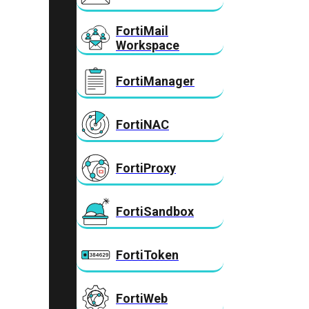
FortiMail
Workspace
FortiManager
FortiNAC
FortiProxy
FortiSandbox
FortiToken
FortiWeb