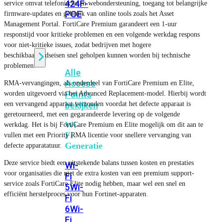
424F-
service omvat telefonische en webondersteuning, toegang tot belangrijke
POE
firmware-updates en gebruik van online tools zoals het Asset
Management Portal. FortiCare Premium garandeert een 1-uur
responstijd voor kritieke problemen en een volgende werkdag respons
WiFi
voor niet-kritieke issues, zodat bedrijven met hogere
beschikbaarheidseisen snel geholpen kunnen worden bij technische
problemen.
Alle
Access
RMA-vervangingen, als onderdeel van FortiCare Premium en Elite,
Points
worden uitgevoerd via het Advanced Replacement-model. Hierbij wordt
een vervangend apparaat verzonden voordat het defecte apparaat is
bekijken
geretourneerd, met een gegarandeerde levering op de volgende
Wi-
werkdag. Het is bij FortiCare Premium en Elite mogelijk om dit aan te
Fi
vullen met een Priority RMA licentie voor snellere vervanging van
Generatie
defecte apparatatuur.
Deze service biedt een uitstekende balans tussen kosten en prestaties
Wi-
voor organisaties die niet de extra kosten van een premium support-
Fi
service zoals FortiCare Elite nodig hebben, maar wel een snel en
5
Wi-
efficiënt herstelproces voor hun Fortinet-apparaten.
Fi
6
Wi-
Fi