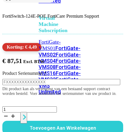
Unlimited
FortiSwitch-124E-POE FortiCare Premium Support
Virtual
Machine
Subscription
FortiGate-
Korting: € 4,49
FortiGate-
VMS01
VMS02
FortiGate-
€
87,51
VMS04
FortiGate-
VMS08
FortiGate-
VMS16
FortiGate-
Product Serienummer
*
VMS32
FortiGate-
VMS
Dit product kan als verlenging van een bestaand support contract
Unlimited
worden besteld. Voer alstublieft het serienummer van uw product in.
FortiSwitch-
Switch
124E-
POE
1
Alle
Toevoegen Aan Winkelwagen
jaar