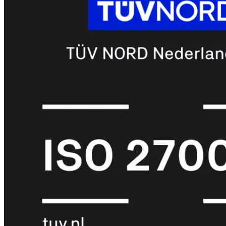
met
Wi-
Fi
(FortiWiFi)
FortiWiFi
30G
FortiWiFi
31G
FortiWiFi
40F
FortiWiFi
50G
FortiWiFi
51G
FortiWiFi
60F
FortiWiFi
61F
FortiWiFi
70G
FortiWiFi
71G
FortiWiFi
80F
FortiWiFi
81F
Licentie