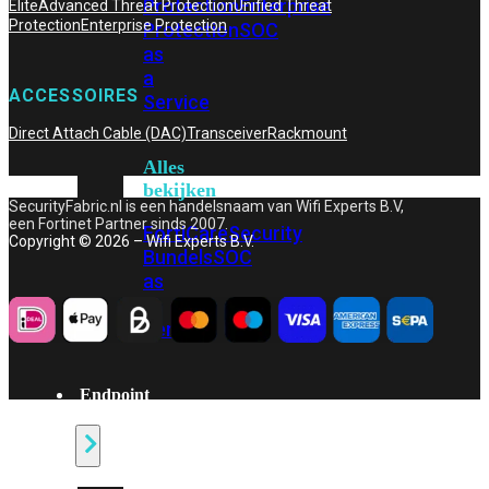
Protection
Enterprise
Elite
Advanced Threat Protection
Unified Threat
Protection
Enterprise Protection
Protection
SOC
as
a
ACCESSOIRES
Service
Direct Attach Cable (DAC)
Transceiver
Rackmount
Alles
bekijken
SecurityFabric.nl is een handelsnaam van Wifi Experts B.V,
een Fortinet Partner sinds 2007.
FortiCare
Security
Copyright © 2026 – Wifi Experts B.V.
Bundels
SOC
as
a
Service
Endpoint
Beveiliging