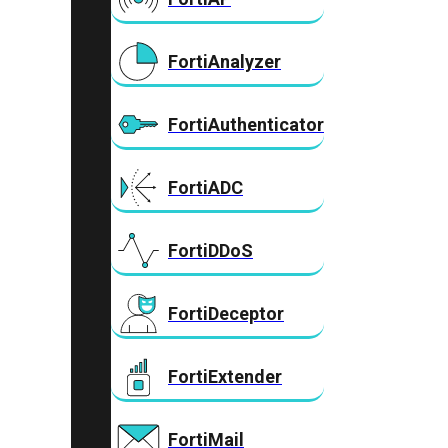
FortiAnalyzer
FortiAuthenticator
FortiADC
FortiDDoS
FortiDeceptor
FortiExtender
FortiMail