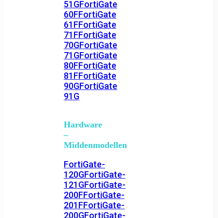
51G
FortiGate
60F
FortiGate
61F
FortiGate
71F
FortiGate
70G
FortiGate
71G
FortiGate
80F
FortiGate
81F
FortiGate
90G
FortiGate
91G
Hardware
–
Middenmodellen
FortiGate-
120G
FortiGate-
121G
FortiGate-
200F
FortiGate-
201F
FortiGate-
200G
FortiGate-