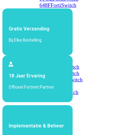
648F
FortiSwitch
648F-
FPOE
Gratis Verzending
FortiSwitch
Bij Elke Bestelling
1000
Series
FortiSwitch
1024E
FortiSwitch
1048E
FortiSwitch
18 Jaar Ervaring
T1024E
FortiSwitch
T1024F-
Officeel Fortinet Partner
FPOE
FortiSwitch
1048G
FortiSwitch
2000
Series
Implementatie & Beheer