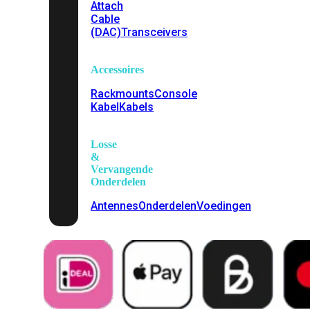
Attach
Cable
(DAC)
Transceivers
Accessoires
Rackmounts
Console
Kabel
Kabels
Losse
&
Vervangende
Onderdelen
Antennes
Onderdelen
Voedingen